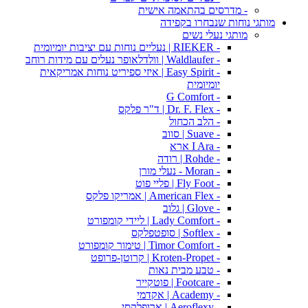
- מדרסים בהתאמה אישית
מותגי נוחות שנבחרו בקפידה
מותגי נעלי נשים
- RIEKER | נעליים נוחות עם יציבות יומיומית
- Waldlaufer | וולדלאופר נעלים עם מידות רוחב
- Easy Spirit | איזי ספיריט נוחות אמריקאית
יומיומית
- G Comfort
- Dr. F. Flex | ד"ר פלקס
- הלב הכחול
- Suave | סווב
- I Ara ארא
- Rohde | רודה
- Moran - נעלי מורן
- Fly Foot | פליי פוט
- American Flex | אמריקו פלקס
- Glove | גלוב
- Lady Comfort | ליידי קומפורט
- Softlex | סופטפלקס
- Timor Comfort | טימור קומפורט
- Kroten-Propet | קרוטן-פרופט
- טבע מבית נאות
- Footcare | פוטקייר
- Academy | אקדמי
- Aeroflexy | ארופלקסי