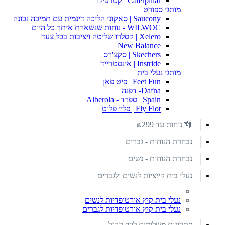
Caterpillar | קטרפילר
מותגי ספורט
Saucony | סאקוני הליכה דינמית עם תמיכה נכונה
WILWOC - נוחות שנשארת איתך כל היום
Xelero | קסלרו שליטה ויציבות בכל צעד
New Balance
Skechers | סקצ'רס
Instride | אינסטרייד
מותגי נעלי בית
Feet Fun | פיט פאן
Dafna- דפנה
Spain | ספרד - Alberola
Fly Flot | פליי פלוט
👣 נוחות עד ₪299
נבחרת הנוחות - גברים
נבחרת הנוחות - נשים
נעלי בית קייציות לנשים ולגברים
נעלי בית קיץ אורטופדיות לנשים
נעלי בית קיץ אורטופדיות לגברים
פתרונות משלימים לכף הרגל