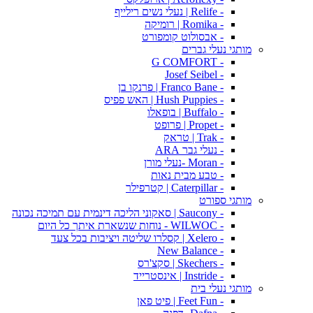
- Relife | נעלי נשים רילייף
- Romika | רומיקה
- אבסולוט קומפורט
מותגי נעלי גברים
- G COMFORT
- Josef Seibel
- Franco Bane | פרנקו בן
- Hush Puppies | האש פפיס
- Buffalo | בופאלו
- Propet | פרופט
- Trak | טראק
- נעלי גבר ARA
- Moran -נעלי מורן
- טבע מבית נאות
- Caterpillar | קטרפילר
מותגי ספורט
- Saucony | סאקוני הליכה דינמית עם תמיכה נכונה
- WILWOC - נוחות שנשארת איתך כל היום
- Xelero | קסלרו שליטה ויציבות בכל צעד
- New Balance
- Skechers | סקצ'רס
- Instride | אינסטרייד
מותגי נעלי בית
- Feet Fun | פיט פאן