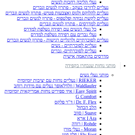
נעלי הליכה רחבות לנשים
נעליים לדורבן בעקב - פתרון לנשים וגברים
נעליים להלוקס ולגוס ואצבעות פטיש- פתרון לנשים וגברים
נעליים לקשת גבוהה ופלטפוס - פתרון לנשים וגברים
נעליים למדרסים - פתרון לנשים וגברים
כל נעלי הנשים עם רפידה נשלפת למדרס
נעלי גברים עם רפידה נשלפת למדרס
נעליים לסוכרתיים ולרגליים רגישות - פתרון לנשים וגברים
נעליים לסוכרתיים - נשים
נעליים לסוכרתיים- גברים
מדרסים בהתאמה אישית
מותגי נוחות שנבחרו בקפידה
מותגי נעלי נשים
RIEKER | נעליים נוחות עם יציבות יומיומית
Waldlaufer | וולדלאופר נעלים עם מידות רוחב
Easy Spirit | איזי ספיריט נוחות אמריקאית יומיומית
G Comfort
Dr. F. Flex | ד"ר פלקס
הלב הכחול
Suave | סווב
I Ara ארא
Rohde | רודה
Moran - נעלי מורן
Fly Foot | פליי פוט