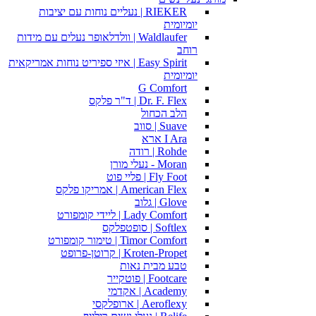
RIEKER | נעליים נוחות עם יציבות
יומיומית
Waldlaufer | וולדלאופר נעלים עם מידות
רוחב
Easy Spirit | איזי ספיריט נוחות אמריקאית
יומיומית
G Comfort
Dr. F. Flex | ד"ר פלקס
הלב הכחול
Suave | סווב
I Ara ארא
Rohde | רודה
Moran - נעלי מורן
Fly Foot | פליי פוט
American Flex | אמריקו פלקס
Glove | גלוב
Lady Comfort | ליידי קומפורט
Softlex | סופטפלקס
Timor Comfort | טימור קומפורט
Kroten-Propet | קרוטן-פרופט
טבע מבית נאות
Footcare | פוטקייר
Academy | אקדמי
Aeroflexy | ארופלקסי