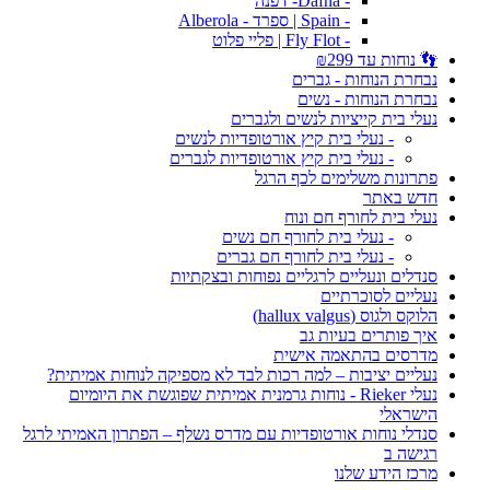
- Dafna- דפנה
- Spain | ספרד - Alberola
- Fly Flot | פליי פלוט
👣 נוחות עד ₪299
נבחרת הנוחות - גברים
נבחרת הנוחות - נשים
נעלי בית קייציות לנשים ולגברים
- נעלי בית קיץ אורטופדיות לנשים
- נעלי בית קיץ אורטופדיות לגברים
פתרונות משלימים לכף הרגל
חדש באתר
נעלי בית לחורף חם ונוח
- נעלי בית לחורף חם נשים
- נעלי בית לחורף חם גברים
סנדלים ונעליים לרגליים נפוחות ובצקתיות
נעליים לסוכרתיים
הלוקס ולגוס (hallux valgus)
איך פותרים בעיות גב
מדרסים בהתאמה אישית
נעליים יציבות – למה רכות לבד לא מספיקה לנוחות אמיתית?
נעלי Rieker - נוחות גרמנית אמיתית שפוגשת את היומיום
הישראלי
סנדלי נוחות אורטופדיות עם מדרס נשלף – הפתרון האמיתי לרגל
רגישה ב
מרכז הידע שלנו