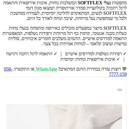
מחפשות
נעלי SOFTFLEX
המשלבות נוחות, איכות אירופאית והתאמה
לרגל רחבה? בקולקציית סמדר אורתופדיה תמצאו מגוון דגמי
SOFTFLEX לנשים, המתאימים להליכה יומיומית, לעמידה ממושכת
ולכל מי שמחפשת נעל מרווחת, יציבה ונוחה לאורך כל היום.
SOFTFLEX מיוצר במפעלים מובילים באירופה ומתמחה בנעלי נוחות
בעלות מבנה אנטומי, קדמת כף רגל מרווחת ורפידות נשלפות, המאפשרות
התאמה למדרסים אישיים. הדגמים משלבים חומרים איכותיים, סוליות
גמישות ועיצוב קלאסי – לנוחות אמיתית בכל צעד.
✓ רפידות נשלפות למדרסים אישיים | ✓ התאמה לרגל רחבה ורגישה
| ✓ איכות אירופאית ונוחות יומיומית
💬 רוצות עזרה בבחירת הדגם המתאים?
WhatsApp
או התקשרו:
050-
7777-159