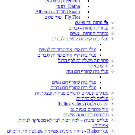
Feet Fun | פיט פאן
Dafna- דפנה
Spain | ספרד - Alberola
Fly Flot | פליי פלוט
👣 נוחות עד ₪299
נבחרת הנוחות - גברים
נבחרת הנוחות - נשים
נעלי בית קייציות לנשים ולגברים
נעלי בית קיץ אורטופדיות לנשים
נעלי בית קיץ אורטופדיות לגברים
פתרונות משלימים לכף הרגל
חדש באתר
נעלי בית לחורף חם ונוח
נעלי בית לחורף חם נשים
נעלי בית לחורף חם גברים
סנדלים ונעליים לרגליים נפוחות ובצקתיות
נעליים לסוכרתיים
הלוקס ולגוס (hallux valgus)
איך פותרים בעיות גב
מדרסים בהתאמה אישית
נעליים יציבות – למה רכות לבד לא מספיקה לנוחות
אמיתית?
נעלי Rieker - נוחות גרמנית אמיתית שפוגשת את היומיום