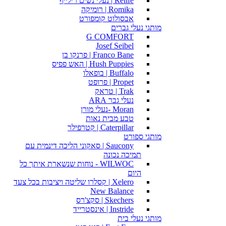
Relife | נעלי נשים רילייף
Romika | רומיקה
אבסולוט קומפורט
מותגי נעלי גברים
G COMFORT
Josef Seibel
Franco Bane | פרנקו בן
Hush Puppies | האש פפיס
Buffalo | בופאלו
Propet | פרופט
Trak | טראק
נעלי גבר ARA
Moran -נעלי מורן
טבע מבית נאות
Caterpillar | קטרפילר
מותגי ספורט
Saucony | סאקוני הליכה דינמית עם
תמיכה נכונה
WILWOC - נוחות שנשארת איתך כל
היום
Xelero | קסלרו שליטה ויציבות בכל צעד
New Balance
Skechers | סקצ'רס
Instride | אינסטרייד
מותגי נעלי בית