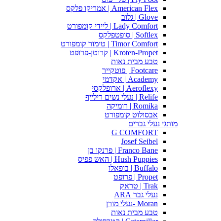
American Flex | אמריקו פלקס
Glove | גלוב
Lady Comfort | ליידי קומפורט
Softlex | סופטפלקס
Timor Comfort | טימור קומפורט
Kroten-Propet | קרוטן-פרופט
טבע מבית נאות
Footcare | פוטקייר
Academy | אקדמי
Aeroflexy | ארופלקסי
Relife | נעלי נשים רילייף
Romika | רומיקה
אבסולוט קומפורט
מותגי נעלי גברים
G COMFORT
Josef Seibel
Franco Bane | פרנקו בן
Hush Puppies | האש פפיס
Buffalo | בופאלו
Propet | פרופט
Trak | טראק
נעלי גבר ARA
Moran -נעלי מורן
טבע מבית נאות