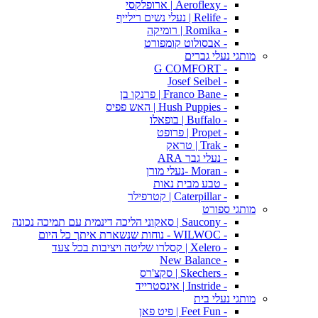
- Aeroflexy | ארופלקסי
- Relife | נעלי נשים רילייף
- Romika | רומיקה
- אבסולוט קומפורט
מותגי נעלי גברים
- G COMFORT
- Josef Seibel
- Franco Bane | פרנקו בן
- Hush Puppies | האש פפיס
- Buffalo | בופאלו
- Propet | פרופט
- Trak | טראק
- נעלי גבר ARA
- Moran -נעלי מורן
- טבע מבית נאות
- Caterpillar | קטרפילר
מותגי ספורט
- Saucony | סאקוני הליכה דינמית עם תמיכה נכונה
- WILWOC - נוחות שנשארת איתך כל היום
- Xelero | קסלרו שליטה ויציבות בכל צעד
- New Balance
- Skechers | סקצ'רס
- Instride | אינסטרייד
מותגי נעלי בית
- Feet Fun | פיט פאן