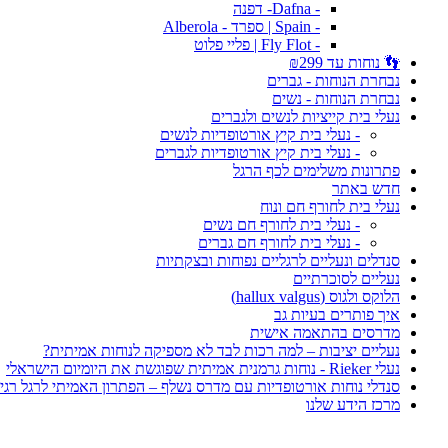
- Dafna- דפנה
- Spain | ספרד - Alberola
- Fly Flot | פליי פלוט
👣 נוחות עד ₪299
נבחרת הנוחות - גברים
נבחרת הנוחות - נשים
נעלי בית קייציות לנשים ולגברים
- נעלי בית קיץ אורטופדיות לנשים
- נעלי בית קיץ אורטופדיות לגברים
פתרונות משלימים לכף הרגל
חדש באתר
נעלי בית לחורף חם ונוח
- נעלי בית לחורף חם נשים
- נעלי בית לחורף חם גברים
סנדלים ונעליים לרגליים נפוחות ובצקתיות
נעליים לסוכרתיים
הלוקס ולגוס (hallux valgus)
איך פותרים בעיות גב
מדרסים בהתאמה אישית
נעליים יציבות – למה רכות לבד לא מספיקה לנוחות אמיתית?
נעלי Rieker - נוחות גרמנית אמיתית שפוגשת את היומיום הישראלי
סנדלי נוחות אורטופדיות עם מדרס נשלף – הפתרון האמיתי לרגל רגי
מרכז הידע שלנו