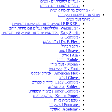
- נעליים לסוכרתיים - נשים
- נעליים לסוכרתיים- גברים
- מדרסים בהתאמה אישית
מותגי נוחות שנבחרו בקפידה
מותגי נעלי נשים
- RIEKER | נעליים נוחות עם יציבות יומיומית
- Waldlaufer | וולדלאופר נעלים עם מידות רוחב
- Easy Spirit | איזי ספיריט נוחות אמריקאית יומיומית
- G Comfort
- Dr. F. Flex | ד"ר פלקס
- הלב הכחול
- Suave | סווב
- I Ara ארא
- Rohde | רודה
- Moran - נעלי מורן
- Fly Foot | פליי פוט
- American Flex | אמריקו פלקס
- Glove | גלוב
- Lady Comfort | ליידי קומפורט
- Softlex | סופטפלקס
- Timor Comfort | טימור קומפורט
- Kroten-Propet | קרוטן-פרופט
- טבע מבית נאות
- Footcare | פוטקייר
- Academy | אקדמי