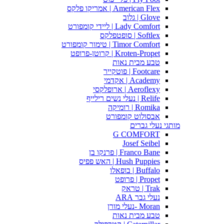
American Flex | אמריקו פלקס
Glove | גלוב
Lady Comfort | ליידי קומפורט
Softlex | סופטפלקס
Timor Comfort | טימור קומפורט
Kroten-Propet | קרוטן-פרופט
טבע מבית נאות
Footcare | פוטקייר
Academy | אקדמי
Aeroflexy | ארופלקסי
Relife | נעלי נשים רילייף
Romika | רומיקה
אבסולוט קומפורט
מותגי נעלי גברים
G COMFORT
Josef Seibel
Franco Bane | פרנקו בן
Hush Puppies | האש פפיס
Buffalo | בופאלו
Propet | פרופט
Trak | טראק
נעלי גבר ARA
Moran -נעלי מורן
טבע מבית נאות