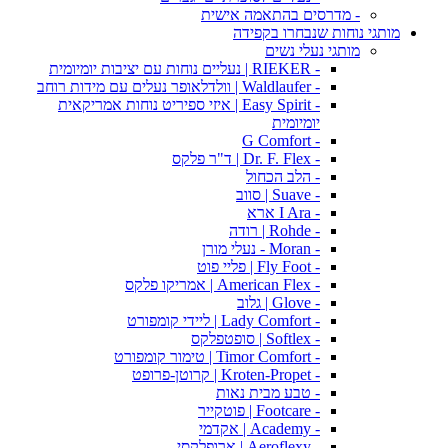
- מדרסים בהתאמה אישית
מותגי נוחות שנבחרו בקפידה
מותגי נעלי נשים
- RIEKER | נעליים נוחות עם יציבות יומיומית
- Waldlaufer | וולדלאופר נעלים עם מידות רוחב
- Easy Spirit | איזי ספיריט נוחות אמריקאית
יומיומית
- G Comfort
- Dr. F. Flex | ד"ר פלקס
- הלב הכחול
- Suave | סווב
- I Ara ארא
- Rohde | רודה
- Moran - נעלי מורן
- Fly Foot | פליי פוט
- American Flex | אמריקו פלקס
- Glove | גלוב
- Lady Comfort | ליידי קומפורט
- Softlex | סופטפלקס
- Timor Comfort | טימור קומפורט
- Kroten-Propet | קרוטן-פרופט
- טבע מבית נאות
- Footcare | פוטקייר
- Academy | אקדמי
- Aeroflexy | ארופלקסי