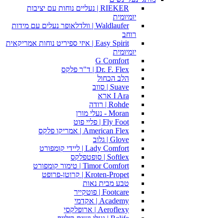
RIEKER | נעליים נוחות עם יציבות
יומיומית
Waldlaufer | וולדלאופר נעלים עם מידות
רוחב
Easy Spirit | איזי ספיריט נוחות אמריקאית
יומיומית
G Comfort
Dr. F. Flex | ד"ר פלקס
הלב הכחול
Suave | סווב
I Ara ארא
Rohde | רודה
Moran - נעלי מורן
Fly Foot | פליי פוט
American Flex | אמריקו פלקס
Glove | גלוב
Lady Comfort | ליידי קומפורט
Softlex | סופטפלקס
Timor Comfort | טימור קומפורט
Kroten-Propet | קרוטן-פרופט
טבע מבית נאות
Footcare | פוטקייר
Academy | אקדמי
Aeroflexy | ארופלקסי