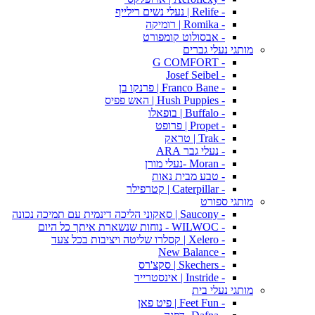
- Relife | נעלי נשים רילייף
- Romika | רומיקה
- אבסולוט קומפורט
מותגי נעלי גברים
- G COMFORT
- Josef Seibel
- Franco Bane | פרנקו בן
- Hush Puppies | האש פפיס
- Buffalo | בופאלו
- Propet | פרופט
- Trak | טראק
- נעלי גבר ARA
- Moran -נעלי מורן
- טבע מבית נאות
- Caterpillar | קטרפילר
מותגי ספורט
- Saucony | סאקוני הליכה דינמית עם תמיכה נכונה
- WILWOC - נוחות שנשארת איתך כל היום
- Xelero | קסלרו שליטה ויציבות בכל צעד
- New Balance
- Skechers | סקצ'רס
- Instride | אינסטרייד
מותגי נעלי בית
- Feet Fun | פיט פאן