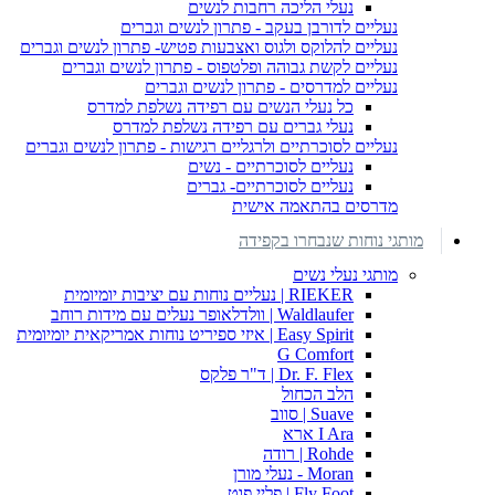
נעלי הליכה רחבות לנשים
נעליים לדורבן בעקב - פתרון לנשים וגברים
נעליים להלוקס ולגוס ואצבעות פטיש- פתרון לנשים וגברים
נעליים לקשת גבוהה ופלטפוס - פתרון לנשים וגברים
נעליים למדרסים - פתרון לנשים וגברים
כל נעלי הנשים עם רפידה נשלפת למדרס
נעלי גברים עם רפידה נשלפת למדרס
נעליים לסוכרתיים ולרגליים רגישות - פתרון לנשים וגברים
נעליים לסוכרתיים - נשים
נעליים לסוכרתיים- גברים
מדרסים בהתאמה אישית
מותגי נוחות שנבחרו בקפידה
מותגי נעלי נשים
RIEKER | נעליים נוחות עם יציבות יומיומית
Waldlaufer | וולדלאופר נעלים עם מידות רוחב
Easy Spirit | איזי ספיריט נוחות אמריקאית יומיומית
G Comfort
Dr. F. Flex | ד"ר פלקס
הלב הכחול
Suave | סווב
I Ara ארא
Rohde | רודה
Moran - נעלי מורן
Fly Foot | פליי פוט