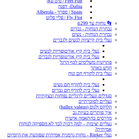
Feet Fun | פיט פאן
Dafna- דפנה
Spain | ספרד - Alberola
Fly Flot | פליי פלוט
👣 נוחות עד ₪299
נבחרת הנוחות - גברים
נבחרת הנוחות - נשים
נעלי בית קייציות לנשים ולגברים
נעלי בית קיץ אורטופדיות לנשים
נעלי בית קיץ אורטופדיות לגברים
פתרונות משלימים לכף הרגל
חדש באתר
נעלי בית לחורף חם ונוח
נעלי בית לחורף חם נשים
נעלי בית לחורף חם גברים
סנדלים ונעליים לרגליים נפוחות ובצקתיות
נעליים לסוכרתיים
הלוקס ולגוס (hallux valgus)
איך פותרים בעיות גב
מדרסים בהתאמה אישית
נעליים יציבות – למה רכות לבד לא מספיקה לנוחות
אמיתית?
נעלי Rieker - נוחות גרמנית אמיתית שפוגשת את היומיום