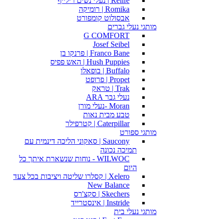
Relife | נעלי נשים רילייף
Romika | רומיקה
אבסולוט קומפורט
מותגי נעלי גברים
G COMFORT
Josef Seibel
Franco Bane | פרנקו בן
Hush Puppies | האש פפיס
Buffalo | בופאלו
Propet | פרופט
Trak | טראק
נעלי גבר ARA
Moran -נעלי מורן
טבע מבית נאות
Caterpillar | קטרפילר
מותגי ספורט
Saucony | סאקוני הליכה דינמית עם
תמיכה נכונה
WILWOC - נוחות שנשארת איתך כל
היום
Xelero | קסלרו שליטה ויציבות בכל צעד
New Balance
Skechers | סקצ'רס
Instride | אינסטרייד
מותגי נעלי בית