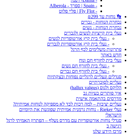
- Dafna- דפנה
- Spain | ספרד - Alberola
- Fly Flot | פליי פלוט
👣 נוחות עד ₪299
נבחרת הנוחות - גברים
נבחרת הנוחות - נשים
נעלי בית קייציות לנשים ולגברים
- נעלי בית קיץ אורטופדיות לנשים
- נעלי בית קיץ אורטופדיות לגברים
פתרונות משלימים לכף הרגל
חדש באתר
נעלי בית לחורף חם ונוח
- נעלי בית לחורף חם נשים
- נעלי בית לחורף חם גברים
סנדלים ונעליים לרגליים נפוחות ובצקתיות
נעליים לסוכרתיים
הלוקס ולגוס (hallux valgus)
איך פותרים בעיות גב
מדרסים בהתאמה אישית
נעליים יציבות – למה רכות לבד לא מספיקה לנוחות אמיתית?
נעלי Rieker - נוחות גרמנית אמיתית שפוגשת את היומיום
הישראלי
סנדלי נוחות אורטופדיות עם מדרס נשלף – הפתרון האמיתי לרגל
רגישה ב
מרכז הידע שלנו