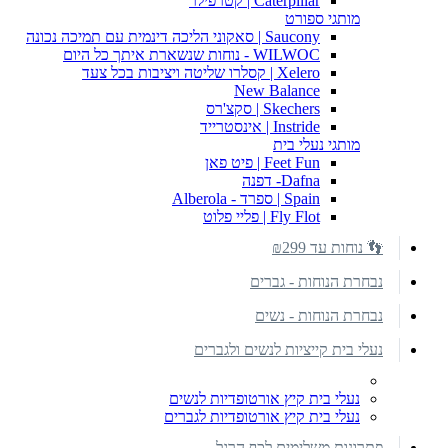
Caterpillar | קטרפילר
מותגי ספורט
Saucony | סאקוני הליכה דינמית עם תמיכה נכונה
WILWOC - נוחות שנשארת איתך כל היום
Xelero | קסלרו שליטה ויציבות בכל צעד
New Balance
Skechers | סקצ'רס
Instride | אינסטרייד
מותגי נעלי בית
Feet Fun | פיט פאן
Dafna- דפנה
Spain | ספרד - Alberola
Fly Flot | פליי פלוט
👣 נוחות עד ₪299
נבחרת הנוחות - גברים
נבחרת הנוחות - נשים
נעלי בית קייציות לנשים ולגברים
נעלי בית קיץ אורטופדיות לנשים
נעלי בית קיץ אורטופדיות לגברים
פתרונות משלימים לכף הרגל