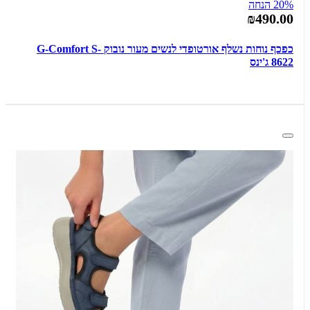
20% הנחה
₪490.00
כפכף נוחות נשלף אורטופדי לנשים מעור נובוק G-Comfort S-
8622 ג'ינס