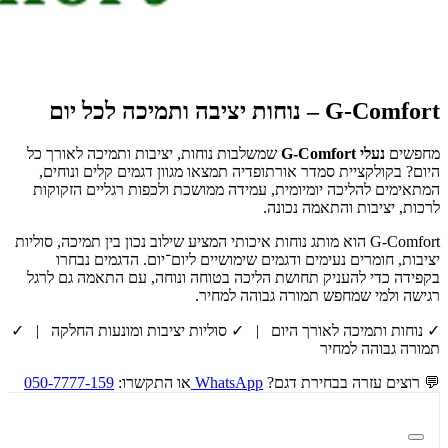
G-Comfort – נוחות יציבה ותמיכה לכל יום
מחפשים
נעלי G-Comfort
שמשלבות נוחות, יציבות ותמיכה לאורך כל
היום? בקולקציית סמדר אורתופדיה תמצאו מגוון דגמים קלים ונוחים,
המתאימים להליכה יומיומית, עמידה ממושכת ולכפות רגליים הזקוקות
לרכות, יציבות והתאמה נכונה.
G-Comfort הוא מותג נוחות איכותי המציע שילוב נכון בין תמיכה, סוליות
יציבות, חומרים נעימים ודגמים שימושיים ליום־יום. הדגמים נבחרו
בקפידה כדי להעניק תחושת הליכה בטוחה ונוחה, עם התאמה גם לרגל
רגישה ולמי שמחפש תמורה גבוהה למחיר.
✓ נוחות ותמיכה לאורך היום | ✓ סוליות יציבות ומונעות החלקה | ✓
תמורה גבוהה למחיר
💬 רוצים עזרה בבחירת דגם?
WhatsApp
או התקשרו:
050-7777-159