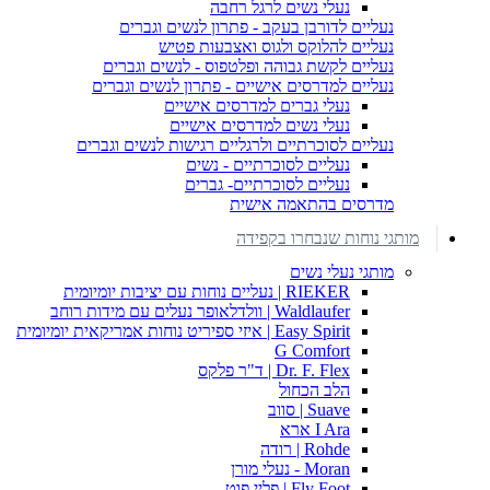
נעלי נשים לרגל רחבה
נעליים לדורבן בעקב - פתרון לנשים וגברים
נעליים להלוקס ולגוס ואצבעות פטיש
נעליים לקשת גבוהה ופלטפוס - לנשים וגברים
נעליים למדרסים אישיים - פתרון לנשים וגברים
נעלי גברים למדרסים אישיים
נעלי נשים למדרסים אישיים
נעליים לסוכרתיים ולרגליים רגישות לנשים וגברים
נעליים לסוכרתיים - נשים
נעליים לסוכרתיים- גברים
מדרסים בהתאמה אישית
מותגי נוחות שנבחרו בקפידה
מותגי נעלי נשים
RIEKER | נעליים נוחות עם יציבות יומיומית
Waldlaufer | וולדלאופר נעלים עם מידות רוחב
Easy Spirit | איזי ספיריט נוחות אמריקאית יומיומית
G Comfort
Dr. F. Flex | ד"ר פלקס
הלב הכחול
Suave | סווב
I Ara ארא
Rohde | רודה
Moran - נעלי מורן
Fly Foot | פליי פוט