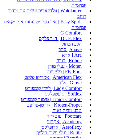
יומיומית
Waldlaufer | וולדלאופר נעלים עם מידות
רוחב
Easy Spirit | איזי ספיריט נוחות אמריקאית
יומיומית
G Comfort
Dr. F. Flex | ד"ר פלקס
הלב הכחול
Suave | סווב
I Ara ארא
Rohde | רודה
Moran - נעלי מורן
Fly Foot | פליי פוט
American Flex | אמריקו פלקס
Glove | גלוב
Lady Comfort | ליידי קומפורט
Softlex | סופטפלקס
Timor Comfort | טימור קומפורט
Kroten-Propet | קרוטן-פרופט
טבע מבית נאות
Footcare | פוטקייר
Academy | אקדמי
Aeroflexy | ארופלקסי
Relife | נעלי נשים רילייף