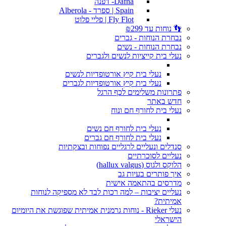
Dafna- דפנה
Spain | ספרד - Alberola
Fly Flot | פליי פלוט
👣 נוחות עד ₪299
נבחרת הנוחות - גברים
נבחרת הנוחות - נשים
נעלי בית קייציות לנשים ולגברים
נעלי בית קיץ אורטופדיות לנשים
נעלי בית קיץ אורטופדיות לגברים
פתרונות משלימים לכף הרגל
חדש באתר
נעלי בית לחורף חם ונוח
נעלי בית לחורף חם נשים
נעלי בית לחורף חם גברים
סנדלים ונעליים לרגליים נפוחות ובצקתיות
נעליים לסוכרתיים
הלוקס ולגוס (hallux valgus)
איך פותרים בעיות גב
מדרסים בהתאמה אישית
נעליים יציבות – למה רכות לבד לא מספיקה לנוחות
אמיתית?
נעלי Rieker - נוחות גרמנית אמיתית שפוגשת את היומיום
הישראלי