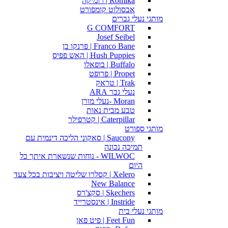
Romika | רומיקה
אבסולוט קומפורט
מותגי נעלי גברים
G COMFORT
Josef Seibel
Franco Bane | פרנקו בן
Hush Puppies | האש פפיס
Buffalo | בופאלו
Propet | פרופט
Trak | טראק
נעלי גבר ARA
Moran -נעלי מורן
טבע מבית נאות
Caterpillar | קטרפילר
מותגי ספורט
Saucony | סאקוני הליכה דינמית עם
תמיכה נכונה
WILWOC - נוחות שנשארת איתך כל
היום
Xelero | קסלרו שליטה ויציבות בכל צעד
New Balance
Skechers | סקצ'רס
Instride | אינסטרייד
מותגי נעלי בית
Feet Fun | פיט פאן