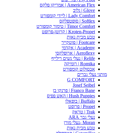
American Flex | אמריקו פלקס
Glove | גלוב
Lady Comfort | ליידי קומפורט
Softlex | סופטפלקס
Timor Comfort | טימור קומפורט
Kroten-Propet | קרוטן-פרופט
טבע מבית נאות
Footcare | פוטקייר
Academy | אקדמי
Aeroflexy | ארופלקסי
Relife | נעלי נשים רילייף
Romika | רומיקה
אבסולוט קומפורט
מותגי נעלי גברים
G COMFORT
Josef Seibel
Franco Bane | פרנקו בן
Hush Puppies | האש פפיס
Buffalo | בופאלו
Propet | פרופט
Trak | טראק
נעלי גבר ARA
Moran -נעלי מורן
טבע מבית נאות