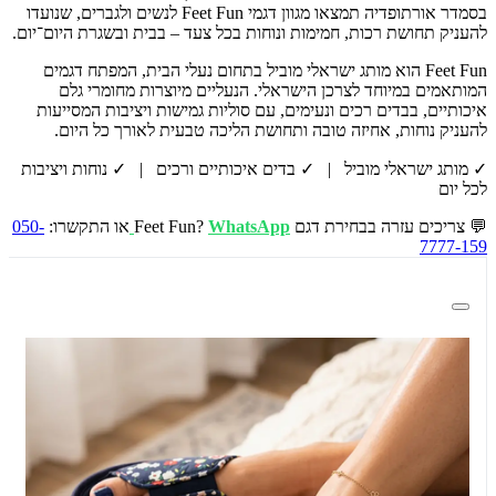
בסמדר אורתופדיה תמצאו מגוון דגמי Feet Fun לנשים ולגברים, שנועדו
להעניק תחושת רכות, חמימות ונוחות בכל צעד – בבית ובשגרת היום־יום.
Feet Fun הוא מותג ישראלי מוביל בתחום נעלי הבית, המפתח דגמים
המותאמים במיוחד לצרכן הישראלי. הנעליים מיוצרות מחומרי גלם
איכותיים, בבדים רכים ונעימים, עם סוליות גמישות ויציבות המסייעות
להעניק נוחות, אחיזה טובה ותחושת הליכה טבעית לאורך כל היום.
✓ מותג ישראלי מוביל | ✓ בדים איכותיים ורכים | ✓ נוחות ויציבות
לכל יום
💬 צריכים עזרה בבחירת דגם Feet Fun?
WhatsApp
או התקשרו:
050-
7777-159