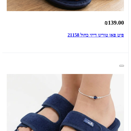
₪139.00
פיט פאן טורינו דייזי כחול 21158