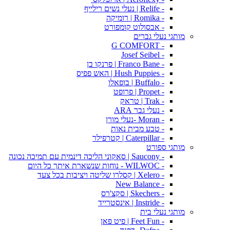
- Relife | נעלי נשים רילייף
- Romika | רומיקה
- אבסולוט קומפורט
מותגי נעלי גברים
- G COMFORT
- Josef Seibel
- Franco Bane | פרנקו בן
- Hush Puppies | האש פפיס
- Buffalo | בופאלו
- Propet | פרופט
- Trak | טראק
- נעלי גבר ARA
- Moran -נעלי מורן
- טבע מבית נאות
- Caterpillar | קטרפילר
מותגי ספורט
- Saucony | סאקוני הליכה דינמית עם תמיכה נכונה
- WILWOC - נוחות שנשארת איתך כל היום
- Xelero | קסלרו שליטה ויציבות בכל צעד
- New Balance
- Skechers | סקצ'רס
- Instride | אינסטרייד
מותגי נעלי בית
- Feet Fun | פיט פאן