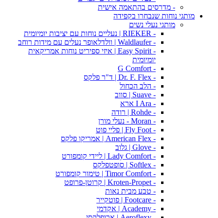
- מדרסים בהתאמה אישית
מותגי נוחות שנבחרו בקפידה
מותגי נעלי נשים
- RIEKER | נעליים נוחות עם יציבות יומיומית
- Waldlaufer | וולדלאופר נעלים עם מידות רוחב
- Easy Spirit | איזי ספיריט נוחות אמריקאית
יומיומית
- G Comfort
- Dr. F. Flex | ד"ר פלקס
- הלב הכחול
- Suave | סווב
- I Ara ארא
- Rohde | רודה
- Moran - נעלי מורן
- Fly Foot | פליי פוט
- American Flex | אמריקו פלקס
- Glove | גלוב
- Lady Comfort | ליידי קומפורט
- Softlex | סופטפלקס
- Timor Comfort | טימור קומפורט
- Kroten-Propet | קרוטן-פרופט
- טבע מבית נאות
- Footcare | פוטקייר
- Academy | אקדמי
- Aeroflexy | ארופלקסי