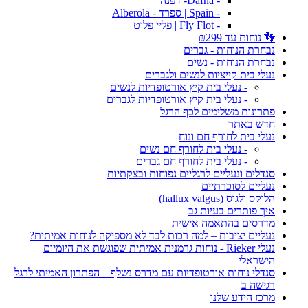
- Dafna- דפנה
- Spain | ספרד - Alberola
- Fly Flot | פליי פלוט
👣 נוחות עד ₪299
נבחרת הנוחות - גברים
נבחרת הנוחות - נשים
נעלי בית קייציות לנשים ולגברים
- נעלי בית קיץ אורטופדיות לנשים
- נעלי בית קיץ אורטופדיות לגברים
פתרונות משלימים לכף הרגל
חדש באתר
נעלי בית לחורף חם ונוח
- נעלי בית לחורף חם נשים
- נעלי בית לחורף חם גברים
סנדלים ונעליים לרגליים נפוחות ובצקתיות
נעליים לסוכרתיים
הלוקס ולגוס (hallux valgus)
איך פותרים בעיות גב
מדרסים בהתאמה אישית
נעליים יציבות – למה רכות לבד לא מספיקה לנוחות אמיתית?
נעלי Rieker - נוחות גרמנית אמיתית שפוגשת את היומיום
הישראלי
סנדלי נוחות אורטופדיות עם מדרס נשלף – הפתרון האמיתי לרגל
רגישה ב
מרכז הידע שלנו