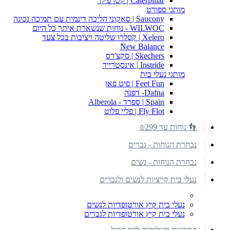
Caterpillar | קטרפילר
מותגי ספורט
Saucony | סאקוני הליכה דינמית עם תמיכה נכונה
WILWOC - נוחות שנשארת איתך כל היום
Xelero | קסלרו שליטה ויציבות בכל צעד
New Balance
Skechers | סקצ'רס
Instride | אינסטרייד
מותגי נעלי בית
Feet Fun | פיט פאן
Dafna- דפנה
Spain | ספרד - Alberola
Fly Flot | פליי פלוט
👣 נוחות עד ₪299
נבחרת הנוחות - גברים
נבחרת הנוחות - נשים
נעלי בית קייציות לנשים ולגברים
נעלי בית קיץ אורטופדיות לנשים
נעלי בית קיץ אורטופדיות לגברים
פתרונות משלימים לכף הרגל