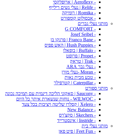
- Aeroflexy | ארופלקסי
- Relife | נעלי נשים רילייף
- Romika | רומיקה
- אבסולוט קומפורט
מותגי נעלי גברים
- G COMFORT
- Josef Seibel
- Franco Bane | פרנקו בן
- Hush Puppies | האש פפיס
- Buffalo | בופאלו
- Propet | פרופט
- Trak | טראק
- נעלי גבר ARA
- Moran -נעלי מורן
- טבע מבית נאות
- Caterpillar | קטרפילר
מותגי ספורט
- Saucony | סאקוני הליכה דינמית עם תמיכה נכונה
- WILWOC - נוחות שנשארת איתך כל היום
- Xelero | קסלרו שליטה ויציבות בכל צעד
- New Balance
- Skechers | סקצ'רס
- Instride | אינסטרייד
מותגי נעלי בית
- Feet Fun | פיט פאן