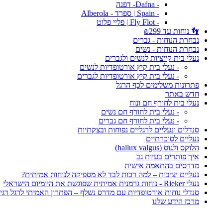
- Dafna- דפנה
- Spain | ספרד - Alberola
- Fly Flot | פליי פלוט
👣 נוחות עד ₪299
נבחרת הנוחות - גברים
נבחרת הנוחות - נשים
נעלי בית קייציות לנשים ולגברים
- נעלי בית קיץ אורטופדיות לנשים
- נעלי בית קיץ אורטופדיות לגברים
פתרונות משלימים לכף הרגל
חדש באתר
נעלי בית לחורף חם ונוח
- נעלי בית לחורף חם נשים
- נעלי בית לחורף חם גברים
סנדלים ונעליים לרגליים נפוחות ובצקתיות
נעליים לסוכרתיים
הלוקס ולגוס (hallux valgus)
איך פותרים בעיות גב
מדרסים בהתאמה אישית
נעליים יציבות – למה רכות לבד לא מספיקה לנוחות אמיתית?
נעלי Rieker - נוחות גרמנית אמיתית שפוגשת את היומיום הישראלי
סנדלי נוחות אורטופדיות עם מדרס נשלף – הפתרון האמיתי לרגל רגי
מרכז הידע שלנו