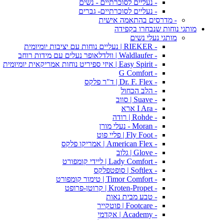
- נעליים לסוכרתיים - נשים
- נעליים לסוכרתיים- גברים
- מדרסים בהתאמה אישית
מותגי נוחות שנבחרו בקפידה
מותגי נעלי נשים
- RIEKER | נעליים נוחות עם יציבות יומיומית
- Waldlaufer | וולדלאופר נעלים עם מידות רוחב
- Easy Spirit | איזי ספיריט נוחות אמריקאית יומיומית
- G Comfort
- Dr. F. Flex | ד"ר פלקס
- הלב הכחול
- Suave | סווב
- I Ara ארא
- Rohde | רודה
- Moran - נעלי מורן
- Fly Foot | פליי פוט
- American Flex | אמריקו פלקס
- Glove | גלוב
- Lady Comfort | ליידי קומפורט
- Softlex | סופטפלקס
- Timor Comfort | טימור קומפורט
- Kroten-Propet | קרוטן-פרופט
- טבע מבית נאות
- Footcare | פוטקייר
- Academy | אקדמי