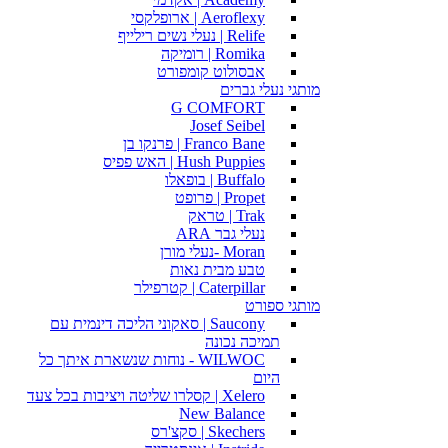
Aeroflexy | ארופלקסי
Relife | נעלי נשים רילייף
Romika | רומיקה
אבסולוט קומפורט
מותגי נעלי גברים
G COMFORT
Josef Seibel
Franco Bane | פרנקו בן
Hush Puppies | האש פפיס
Buffalo | בופאלו
Propet | פרופט
Trak | טראק
נעלי גבר ARA
Moran -נעלי מורן
טבע מבית נאות
Caterpillar | קטרפילר
מותגי ספורט
Saucony | סאקוני הליכה דינמית עם
תמיכה נכונה
WILWOC - נוחות שנשארת איתך כל
היום
Xelero | קסלרו שליטה ויציבות בכל צעד
New Balance
Skechers | סקצ'רס