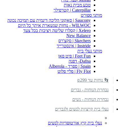
טבע מבית נאות
Caterpillar | קטרפילר
מותגי ספורט
Saucony | סאקוני הליכה דינמית עם תמיכה נכונה
WILWOC - נוחות שנשארת איתך כל היום
Xelero | קסלרו שליטה ויציבות בכל צעד
New Balance
Skechers | סקצ'רס
Instride | אינסטרייד
מותגי נעלי בית
Feet Fun | פיט פאן
Dafna- דפנה
Spain | ספרד - Alberola
Fly Flot | פליי פלוט
👣 נוחות עד ₪299
נבחרת הנוחות - גברים
נבחרת הנוחות - נשים
נעלי בית קייציות לנשים ולגברים
נעלי בית קיץ אורטופדיות לנשים