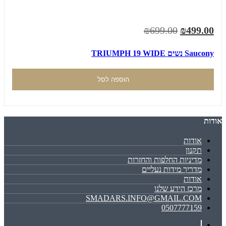
₪699.00
₪499.00
Saucony נשים TRIUMPH 19 WIDE
הוספה לסל
אודות
אודות
תקנון
מדיניות החלפות והחזרות
מדריך מידות נעליים
אודות
מרכז הידע שלנו
SMADARS.INFO@GMAIL.COM
0507777159