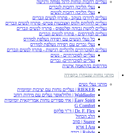
נעליים רחבות ונוחות לרגל נפוחה ורגישה
נעלי הליכה רחבות לגברים
נעלי הליכה רחבות לנשים
נעליים לדורבן בעקב - פתרון לנשים וגברים
נעליים להלוקס ולגוס ואצבעות פטיש- פתרון לנשים וגברים
נעליים לקשת גבוהה ופלטפוס - פתרון לנשים וגברים
נעליים למדרסים - פתרון לנשים וגברים
כל נעלי הנשים עם רפידה נשלפת למדרס
נעלי גברים עם רפידה נשלפת למדרס
נעליים לסוכרתיים ולרגליים רגישות - פתרון לנשים וגברים
נעליים לסוכרתיים - נשים
נעליים לסוכרתיים- גברים
מדרסים בהתאמה אישית
מותגי נוחות שנבחרו בקפידה
מותגי נעלי נשים
RIEKER | נעליים נוחות עם יציבות יומיומית
Waldlaufer | וולדלאופר נעלים עם מידות רוחב
Easy Spirit | איזי ספיריט נוחות אמריקאית יומיומית
G Comfort
Dr. F. Flex | ד"ר פלקס
הלב הכחול
Suave | סווב
I Ara ארא
Rohde | רודה