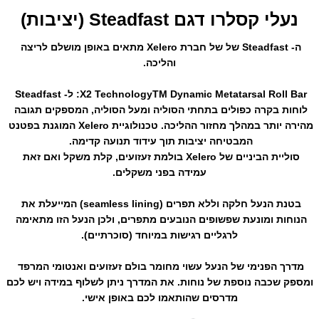
נעלי קסלרו דגם Steadfast (יציבות)
ה- Steadfast של של חברת Xelero מתאים באופן מושלם לריצה 
והליכה.
X2 TechnologyTM Dynamic Metatarsal Roll Bar: ל- Steadfast 
לוחות בקרה כפולים בתחתי הסוליה ומעל הסוליה, המספקים תגובה 
מהירה יותר במהלך מחזור ההליכה. טכנולוגיית Xelero המוגנת בפטנט 
המבטיחה יציבות תוך עידוד תנועה קדימה. 
סוליית הביניים של Xelero בולמת זעזועים, קלת משקל ואם זאת 
עמידה בפני משקלים.
בטנת הנעל חלקה וללא תפרים (seamless lining) המייעלת את 
הנוחות ומונעת שפשופים הנובעים מתפרים, ולכן הנעל הזו מתאימה 
לרגליים רגישות במיוחד (סוכרתיים).
מדרך הפנימי של הנעל עשוי מחומר בולם זעזועים ואנטומי המרפד 
ומספק שכבה נוספת של נוחות. את המדרך ניתן לשלוף במידה ויש לכם 
מדרסים שהותאמו לכם באופן אישי.