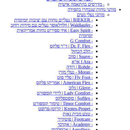
- מדרסים בהתאמה אישית
מותגי נוחות שנבחרו בקפידה
מותגי נעלי נשים
- RIEKER | נעליים נוחות עם יציבות יומיומית
- Waldlaufer | וולדלאופר נעלים עם מידות רוחב
- Easy Spirit | איזי ספיריט נוחות אמריקאית
יומיומית
- G Comfort
- Dr. F. Flex | ד"ר פלקס
- הלב הכחול
- Suave | סווב
- I Ara ארא
- Rohde | רודה
- Moran - נעלי מורן
- Fly Foot | פליי פוט
- American Flex | אמריקו פלקס
- Glove | גלוב
- Lady Comfort | ליידי קומפורט
- Softlex | סופטפלקס
- Timor Comfort | טימור קומפורט
- Kroten-Propet | קרוטן-פרופט
- טבע מבית נאות
- Footcare | פוטקייר
- Academy | אקדמי
- Aeroflexy | ארופלקסי