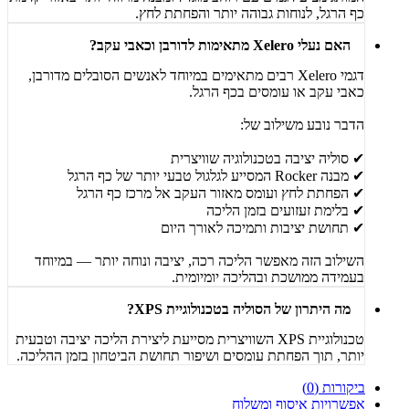
כף הרגל, לנוחות גבוהה יותר והפחתת לחץ.
האם נעלי Xelero מתאימות לדורבן וכאבי עקב?
דגמי Xelero רבים מתאימים במיוחד לאנשים הסובלים מדורבן,
כאבי עקב או עומסים בכף הרגל.
הדבר נובע משילוב של:
✔ סוליה יציבה בטכנולוגיה שוויצרית
✔ מבנה Rocker המסייע לגלגול טבעי יותר של כף הרגל
✔ הפחתת לחץ ועומס מאזור העקב אל מרכז כף הרגל
✔ בלימת זעזועים בזמן הליכה
✔ תחושת יציבות ותמיכה לאורך היום
השילוב הזה מאפשר הליכה רכה, יציבה ונוחה יותר — במיוחד
בעמידה ממושכת ובהליכה יומיומית.
מה היתרון של הסוליה בטכנולוגיית XPS?
טכנולוגיית XPS השוויצרית מסייעת ליצירת הליכה יציבה וטבעית
יותר, תוך הפחתת עומסים ושיפור תחושת הביטחון בזמן ההליכה.
ביקורות (0)
אפשרויות איסוף ומשלוח