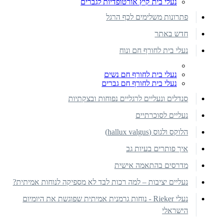
נעלי בית קיץ אורטופדיות לגברים
פתרונות משלימים לכף הרגל
חדש באתר
נעלי בית לחורף חם ונוח
נעלי בית לחורף חם נשים
נעלי בית לחורף חם גברים
סנדלים ונעליים לרגליים נפוחות ובצקתיות
נעליים לסוכרתיים
הלוקס ולגוס (hallux valgus)
איך פותרים בעיות גב
מדרסים בהתאמה אישית
נעליים יציבות – למה רכות לבד לא מספיקה לנוחות אמיתית?
נעלי Rieker - נוחות גרמנית אמיתית שפוגשת את היומיום
הישראלי