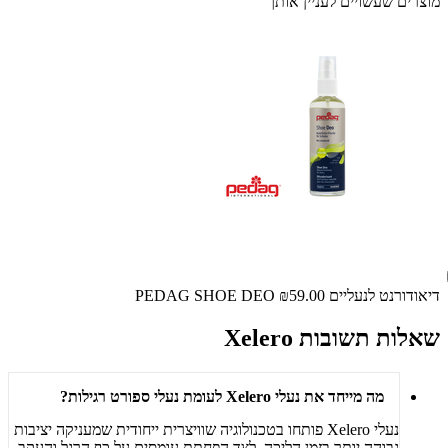
מוצרים שעשויים לעניין אותך
דיאודורנט לנעליים PEDAG SHOE DEO
₪59.00
שאלות תשובות Xelero
מה מייחד את נעלי Xelero לעומת נעלי ספורט רגילות?
נעלי Xelero פותחו בטכנולוגיה שוויצרית ייחודית שמעניקה יציבות
גבוהה יותר בזמן הליכה, לצד הפחתת עומסים על כף הרגל והעקב.