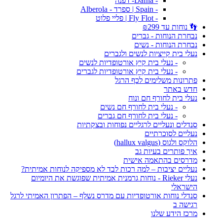
- Dafna- דפנה
- Spain | ספרד - Alberola
- Fly Flot | פליי פלוט
👣 נוחות עד ₪299
נבחרת הנוחות - גברים
נבחרת הנוחות - נשים
נעלי בית קייציות לנשים ולגברים
- נעלי בית קיץ אורטופדיות לנשים
- נעלי בית קיץ אורטופדיות לגברים
פתרונות משלימים לכף הרגל
חדש באתר
נעלי בית לחורף חם ונוח
- נעלי בית לחורף חם נשים
- נעלי בית לחורף חם גברים
סנדלים ונעליים לרגליים נפוחות ובצקתיות
נעליים לסוכרתיים
הלוקס ולגוס (hallux valgus)
איך פותרים בעיות גב
מדרסים בהתאמה אישית
נעליים יציבות – למה רכות לבד לא מספיקה לנוחות אמיתית?
נעלי Rieker - נוחות גרמנית אמיתית שפוגשת את היומיום
הישראלי
סנדלי נוחות אורטופדיות עם מדרס נשלף – הפתרון האמיתי לרגל
רגישה ב
מרכז הידע שלנו