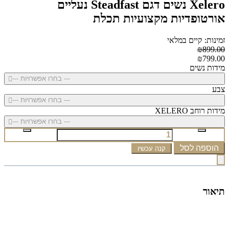
Xelero נשים דגם Steadfast נעליים
אורטופדיות מקצועיות תכלת
זמינות: קיים במלאי
₪899.00
₪799.00
מידות נשים
--- בחרו אפשרויות ---
צבע
--- בחרו אפשרויות ---
מידות רוחב XELERO
--- בחרו אפשרויות ---
הוספה לסל
קנה עכשיו
תיאור