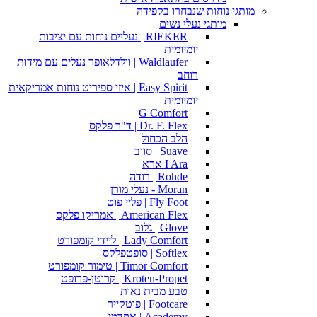
מותגי נוחות שנבחרו בקפידה
מותגי נעלי נשים
RIEKER | נעליים נוחות עם יציבות
יומיומית
Waldlaufer | וולדלאופר נעלים עם מידות
רוחב
Easy Spirit | איזי ספיריט נוחות אמריקאית
יומיומית
G Comfort
Dr. F. Flex | ד"ר פלקס
הלב הכחול
Suave | סווב
I Ara ארא
Rohde | רודה
Moran - נעלי מורן
Fly Foot | פליי פוט
American Flex | אמריקו פלקס
Glove | גלוב
Lady Comfort | ליידי קומפורט
Softlex | סופטפלקס
Timor Comfort | טימור קומפורט
Kroten-Propet | קרוטן-פרופט
טבע מבית נאות
Footcare | פוטקייר
Academy | אקדמי