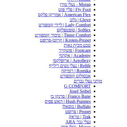
Moran - נעלי מורן
Fly Foot | פליי פוט
American Flex | אמריקו פלקס
Glove | גלוב
Lady Comfort | ליידי קומפורט
Softlex | סופטפלקס
Timor Comfort | טימור קומפורט
Kroten-Propet | קרוטן-פרופט
טבע מבית נאות
Footcare | פוטקייר
Academy | אקדמי
Aeroflexy | ארופלקסי
Relife | נעלי נשים רילייף
Romika | רומיקה
אבסולוט קומפורט
מותגי נעלי גברים
G COMFORT
Josef Seibel
Franco Bane | פרנקו בן
Hush Puppies | האש פפיס
Buffalo | בופאלו
Propet | פרופט
Trak | טראק
נעלי גבר ARA
Moran -נעלי מורן