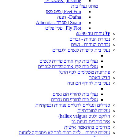
Instride | אינסטרייד
מותגי נעלי בית
Feet Fun | פיט פאן
Dafna- דפנה
Spain | ספרד - Alberola
Fly Flot | פליי פלוט
👣 נוחות עד ₪299
נבחרת הנוחות - גברים
נבחרת הנוחות - נשים
נעלי בית קייציות לנשים ולגברים
נעלי בית קיץ אורטופדיות לנשים
נעלי בית קיץ אורטופדיות לגברים
פתרונות משלימים לכף הרגל
חדש באתר
נעלי בית לחורף חם ונוח
נעלי בית לחורף חם נשים
נעלי בית לחורף חם גברים
סנדלים ונעליים לרגליים נפוחות ובצקתיות
נעליים לסוכרתיים
הלוקס ולגוס (hallux valgus)
איך פותרים בעיות גב
מדרסים בהתאמה אישית
נעליים יציבות – למה רכות לבד לא מספיקה לנוחות