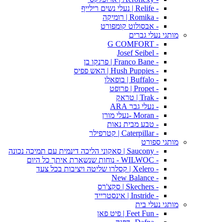
- Relife | נעלי נשים רילייף
- Romika | רומיקה
- אבסולוט קומפורט
מותגי נעלי גברים
- G COMFORT
- Josef Seibel
- Franco Bane | פרנקו בן
- Hush Puppies | האש פפיס
- Buffalo | בופאלו
- Propet | פרופט
- Trak | טראק
- נעלי גבר ARA
- Moran -נעלי מורן
- טבע מבית נאות
- Caterpillar | קטרפילר
מותגי ספורט
- Saucony | סאקוני הליכה דינמית עם תמיכה נכונה
- WILWOC - נוחות שנשארת איתך כל היום
- Xelero | קסלרו שליטה ויציבות בכל צעד
- New Balance
- Skechers | סקצ'רס
- Instride | אינסטרייד
מותגי נעלי בית
- Feet Fun | פיט פאן