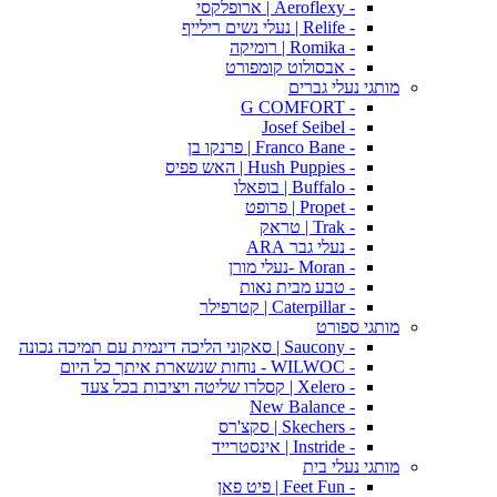
- Aeroflexy | ארופלקסי
- Relife | נעלי נשים רילייף
- Romika | רומיקה
- אבסולוט קומפורט
מותגי נעלי גברים
- G COMFORT
- Josef Seibel
- Franco Bane | פרנקו בן
- Hush Puppies | האש פפיס
- Buffalo | בופאלו
- Propet | פרופט
- Trak | טראק
- נעלי גבר ARA
- Moran -נעלי מורן
- טבע מבית נאות
- Caterpillar | קטרפילר
מותגי ספורט
- Saucony | סאקוני הליכה דינמית עם תמיכה נכונה
- WILWOC - נוחות שנשארת איתך כל היום
- Xelero | קסלרו שליטה ויציבות בכל צעד
- New Balance
- Skechers | סקצ'רס
- Instride | אינסטרייד
מותגי נעלי בית
- Feet Fun | פיט פאן