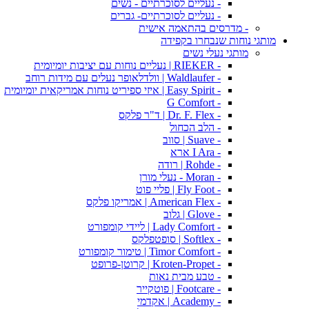
- נעליים לסוכרתיים - נשים
- נעליים לסוכרתיים- גברים
- מדרסים בהתאמה אישית
מותגי נוחות שנבחרו בקפידה
מותגי נעלי נשים
- RIEKER | נעליים נוחות עם יציבות יומיומית
- Waldlaufer | וולדלאופר נעלים עם מידות רוחב
- Easy Spirit | איזי ספיריט נוחות אמריקאית יומיומית
- G Comfort
- Dr. F. Flex | ד"ר פלקס
- הלב הכחול
- Suave | סווב
- I Ara ארא
- Rohde | רודה
- Moran - נעלי מורן
- Fly Foot | פליי פוט
- American Flex | אמריקו פלקס
- Glove | גלוב
- Lady Comfort | ליידי קומפורט
- Softlex | סופטפלקס
- Timor Comfort | טימור קומפורט
- Kroten-Propet | קרוטן-פרופט
- טבע מבית נאות
- Footcare | פוטקייר
- Academy | אקדמי