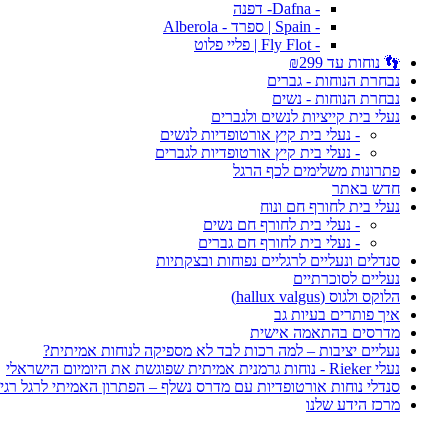
- Dafna- דפנה
- Spain | ספרד - Alberola
- Fly Flot | פליי פלוט
👣 נוחות עד ₪299
נבחרת הנוחות - גברים
נבחרת הנוחות - נשים
נעלי בית קייציות לנשים ולגברים
- נעלי בית קיץ אורטופדיות לנשים
- נעלי בית קיץ אורטופדיות לגברים
פתרונות משלימים לכף הרגל
חדש באתר
נעלי בית לחורף חם ונוח
- נעלי בית לחורף חם נשים
- נעלי בית לחורף חם גברים
סנדלים ונעליים לרגליים נפוחות ובצקתיות
נעליים לסוכרתיים
הלוקס ולגוס (hallux valgus)
איך פותרים בעיות גב
מדרסים בהתאמה אישית
נעליים יציבות – למה רכות לבד לא מספיקה לנוחות אמיתית?
נעלי Rieker - נוחות גרמנית אמיתית שפוגשת את היומיום הישראלי
סנדלי נוחות אורטופדיות עם מדרס נשלף – הפתרון האמיתי לרגל רגי
מרכז הידע שלנו