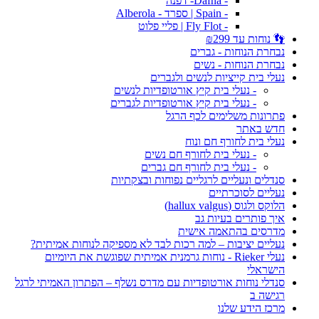
- Dafna- דפנה
- Spain | ספרד - Alberola
- Fly Flot | פליי פלוט
👣 נוחות עד ₪299
נבחרת הנוחות - גברים
נבחרת הנוחות - נשים
נעלי בית קייציות לנשים ולגברים
- נעלי בית קיץ אורטופדיות לנשים
- נעלי בית קיץ אורטופדיות לגברים
פתרונות משלימים לכף הרגל
חדש באתר
נעלי בית לחורף חם ונוח
- נעלי בית לחורף חם נשים
- נעלי בית לחורף חם גברים
סנדלים ונעליים לרגליים נפוחות ובצקתיות
נעליים לסוכרתיים
הלוקס ולגוס (hallux valgus)
איך פותרים בעיות גב
מדרסים בהתאמה אישית
נעליים יציבות – למה רכות לבד לא מספיקה לנוחות אמיתית?
נעלי Rieker - נוחות גרמנית אמיתית שפוגשת את היומיום
הישראלי
סנדלי נוחות אורטופדיות עם מדרס נשלף – הפתרון האמיתי לרגל
רגישה ב
מרכז הידע שלנו