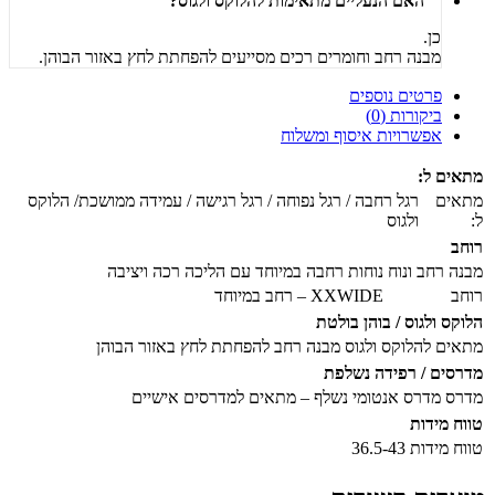
האם הנעליים מתאימות להלוקס ולגוס?
כן.
מבנה רחב וחומרים רכים מסייעים להפחתת לחץ באזור הבוהן.
פרטים נוספים
ביקורות (0)
אפשרויות איסוף ומשלוח
מתאים ל:
מתאים
רגל רחבה / רגל נפוחה / רגל רגישה / עמידה ממושכת/ הלוקס
ל:
ולגוס
רוחב
מבנה רחב ונוח
נוחות רחבה במיוחד עם הליכה רכה ויציבה
רוחב
XXWIDE – רחב במיוחד
הלוקס ולגוס / בוהן בולטת
מתאים להלוקס ולגוס
מבנה רחב להפחתת לחץ באזור הבוהן
מדרסים / רפידה נשלפת
מדרס
מדרס אנטומי נשלף – מתאים למדרסים אישיים
טווח מידות
טווח מידות
36.5-43