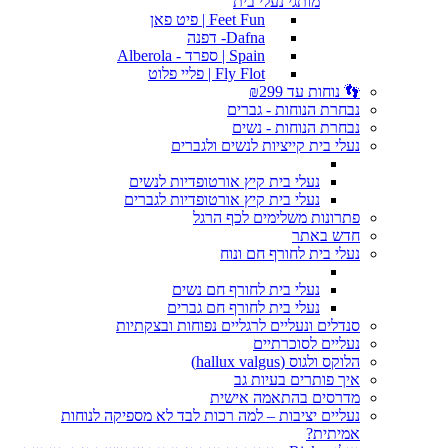
מותגי נעלי בית
Feet Fun | פיט פאן
Dafna- דפנה
Spain | ספרד - Alberola
Fly Flot | פליי פלוט
👣 נוחות עד ₪299
נבחרת הנוחות - גברים
נבחרת הנוחות - נשים
נעלי בית קייציות לנשים ולגברים
נעלי בית קיץ אורטופדיות לנשים
נעלי בית קיץ אורטופדיות לגברים
פתרונות משלימים לכף הרגל
חדש באתר
נעלי בית לחורף חם ונוח
נעלי בית לחורף חם נשים
נעלי בית לחורף חם גברים
סנדלים ונעליים לרגליים נפוחות ובצקתיות
נעליים לסוכרתיים
הלוקס ולגוס (hallux valgus)
איך פותרים בעיות גב
מדרסים בהתאמה אישית
נעליים יציבות – למה רכות לבד לא מספיקה לנוחות
אמיתית?