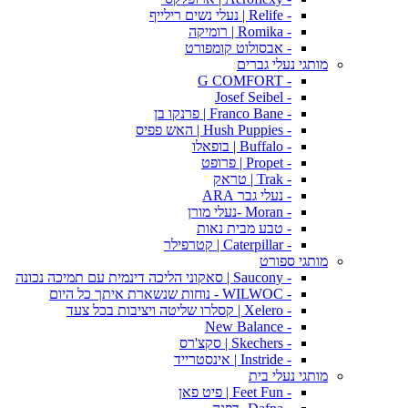
- Relife | נעלי נשים רילייף
- Romika | רומיקה
- אבסולוט קומפורט
מותגי נעלי גברים
- G COMFORT
- Josef Seibel
- Franco Bane | פרנקו בן
- Hush Puppies | האש פפיס
- Buffalo | בופאלו
- Propet | פרופט
- Trak | טראק
- נעלי גבר ARA
- Moran -נעלי מורן
- טבע מבית נאות
- Caterpillar | קטרפילר
מותגי ספורט
- Saucony | סאקוני הליכה דינמית עם תמיכה נכונה
- WILWOC - נוחות שנשארת איתך כל היום
- Xelero | קסלרו שליטה ויציבות בכל צעד
- New Balance
- Skechers | סקצ'רס
- Instride | אינסטרייד
מותגי נעלי בית
- Feet Fun | פיט פאן