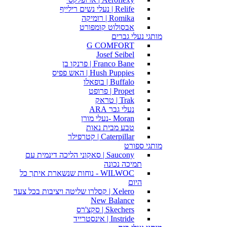
Relife | נעלי נשים רילייף
Romika | רומיקה
אבסולוט קומפורט
מותגי נעלי גברים
G COMFORT
Josef Seibel
Franco Bane | פרנקו בן
Hush Puppies | האש פפיס
Buffalo | בופאלו
Propet | פרופט
Trak | טראק
נעלי גבר ARA
Moran -נעלי מורן
טבע מבית נאות
Caterpillar | קטרפילר
מותגי ספורט
Saucony | סאקוני הליכה דינמית עם
תמיכה נכונה
WILWOC - נוחות שנשארת איתך כל
היום
Xelero | קסלרו שליטה ויציבות בכל צעד
New Balance
Skechers | סקצ'רס
Instride | אינסטרייד