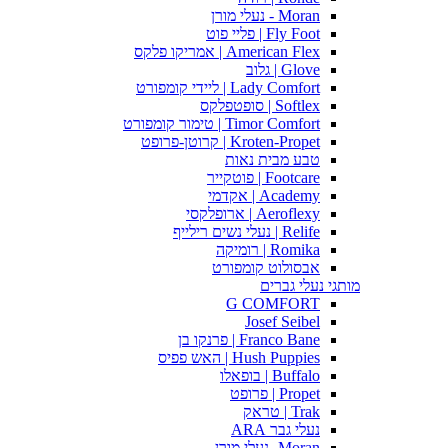
Moran - נעלי מורן
Fly Foot | פליי פוט
American Flex | אמריקו פלקס
Glove | גלוב
Lady Comfort | ליידי קומפורט
Softlex | סופטפלקס
Timor Comfort | טימור קומפורט
Kroten-Propet | קרוטן-פרופט
טבע מבית נאות
Footcare | פוטקייר
Academy | אקדמי
Aeroflexy | ארופלקסי
Relife | נעלי נשים רילייף
Romika | רומיקה
אבסולוט קומפורט
מותגי נעלי גברים
G COMFORT
Josef Seibel
Franco Bane | פרנקו בן
Hush Puppies | האש פפיס
Buffalo | בופאלו
Propet | פרופט
Trak | טראק
נעלי גבר ARA
Moran -נעלי מורן