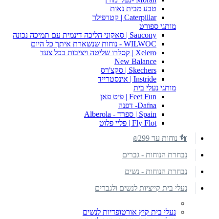
טבע מבית נאות
Caterpillar | קטרפילר
מותגי ספורט
Saucony | סאקוני הליכה דינמית עם תמיכה נכונה
WILWOC - נוחות שנשארת איתך כל היום
Xelero | קסלרו שליטה ויציבות בכל צעד
New Balance
Skechers | סקצ'רס
Instride | אינסטרייד
מותגי נעלי בית
Feet Fun | פיט פאן
Dafna- דפנה
Spain | ספרד - Alberola
Fly Flot | פליי פלוט
👣 נוחות עד ₪299
נבחרת הנוחות - גברים
נבחרת הנוחות - נשים
נעלי בית קייציות לנשים ולגברים
נעלי בית קיץ אורטופדיות לנשים