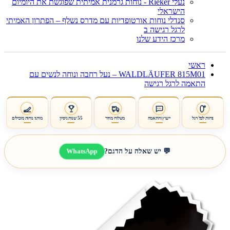
נעלי Rieker - נוחות גרמנית אמיתית שפוגשת את היומיום
הישראלי
סנדלי נוחות אורטופדיות עם מדרס נשלף – הפתרון האמיתי
לרגל רגישה ב
מרכז הידע שלנו
ראשי
WALDLÄUFER 815M01 – נעל רחבה ונוחה לנשים עם
התאמה לרגל רגישה
נוחות לכל רגל
ייעוץ והתאמה
משלוח מהיר
55 שנות ניסיון
מותגי נוחות מובילים
WhatsApp
💬 יש שאלה על הדגם?