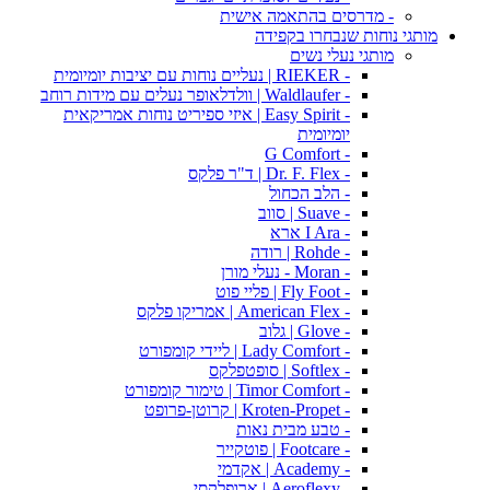
- מדרסים בהתאמה אישית
מותגי נוחות שנבחרו בקפידה
מותגי נעלי נשים
- RIEKER | נעליים נוחות עם יציבות יומיומית
- Waldlaufer | וולדלאופר נעלים עם מידות רוחב
- Easy Spirit | איזי ספיריט נוחות אמריקאית
יומיומית
- G Comfort
- Dr. F. Flex | ד"ר פלקס
- הלב הכחול
- Suave | סווב
- I Ara ארא
- Rohde | רודה
- Moran - נעלי מורן
- Fly Foot | פליי פוט
- American Flex | אמריקו פלקס
- Glove | גלוב
- Lady Comfort | ליידי קומפורט
- Softlex | סופטפלקס
- Timor Comfort | טימור קומפורט
- Kroten-Propet | קרוטן-פרופט
- טבע מבית נאות
- Footcare | פוטקייר
- Academy | אקדמי
- Aeroflexy | ארופלקסי