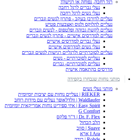
רגל רחבה, נפוחה או רגישה?
נעלי גברים לרגל רחבה
נעלי נשים לרגל רחבה
נעליים לדורבן בעקב - פתרון לנשים וגברים
נעליים להלוקס ולגוס ואצבעות פטיש
נעליים לקשת גבוהה ופלטפוס - לנשים וגברים
נעליים למדרסים אישיים - פתרון לנשים וגברים
נעלי גברים למדרסים אישיים
נעלי נשים למדרסים אישיים
נעליים לסוכרתיים ולרגליים רגישות לנשים וגברים
נעליים לסוכרתיים - נשים
נעליים לסוכרתיים- גברים
מדרסים בהתאמה אישית
מותגי נוחות שנבחרו בקפידה
מותגי נעלי נשים
RIEKER | נעליים נוחות עם יציבות יומיומית
Waldlaufer | וולדלאופר נעלים עם מידות רוחב
Easy Spirit | איזי ספיריט נוחות אמריקאית יומיומית
G Comfort
Dr. F. Flex | ד"ר פלקס
הלב הכחול
Suave | סווב
I Ara ארא
Rohde | רודה