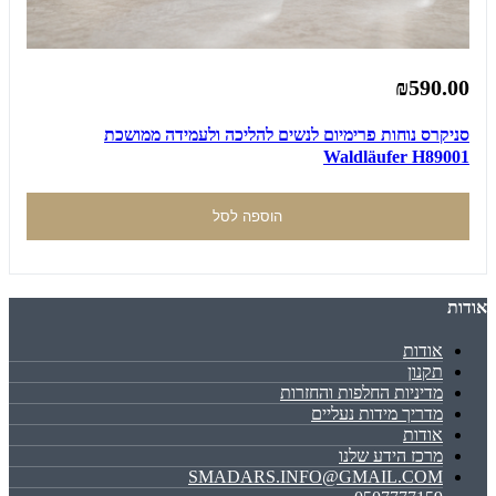
₪590.00
סניקרס נוחות פרימיום לנשים להליכה ולעמידה ממושכת
Waldläufer H89001
הוספה לסל
אודות
אודות
תקנון
מדיניות החלפות והחזרות
מדריך מידות נעליים
אודות
מרכז הידע שלנו
SMADARS.INFO@GMAIL.COM