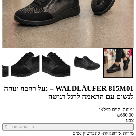
WALDLÄUFER 815M01 – נעל רחבה ונוחה
לנשים עם התאמה לרגל רגישה
זמינות: קיים במלאי
₪660.00
צבע
--- בחרו אפשרויות ---
מידות אירופאיות- קונברשיין נשים