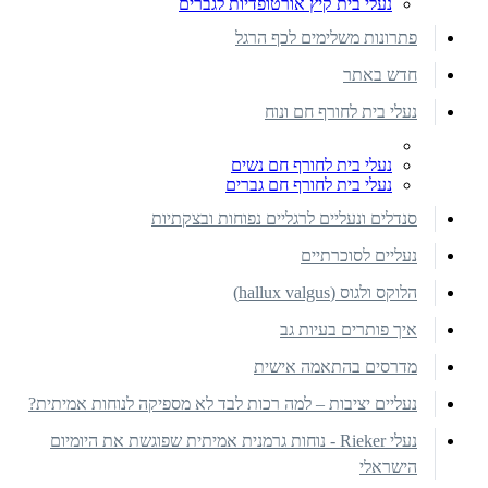
נעלי בית קיץ אורטופדיות לגברים
פתרונות משלימים לכף הרגל
חדש באתר
נעלי בית לחורף חם ונוח
נעלי בית לחורף חם נשים
נעלי בית לחורף חם גברים
סנדלים ונעליים לרגליים נפוחות ובצקתיות
נעליים לסוכרתיים
הלוקס ולגוס (hallux valgus)
איך פותרים בעיות גב
מדרסים בהתאמה אישית
נעליים יציבות – למה רכות לבד לא מספיקה לנוחות אמיתית?
נעלי Rieker - נוחות גרמנית אמיתית שפוגשת את היומיום
הישראלי