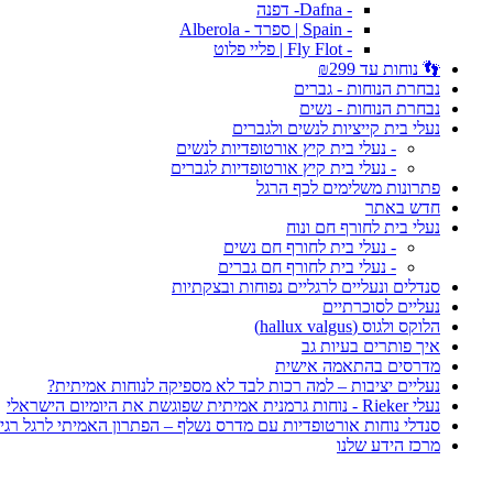
- Dafna- דפנה
- Spain | ספרד - Alberola
- Fly Flot | פליי פלוט
👣 נוחות עד ₪299
נבחרת הנוחות - גברים
נבחרת הנוחות - נשים
נעלי בית קייציות לנשים ולגברים
- נעלי בית קיץ אורטופדיות לנשים
- נעלי בית קיץ אורטופדיות לגברים
פתרונות משלימים לכף הרגל
חדש באתר
נעלי בית לחורף חם ונוח
- נעלי בית לחורף חם נשים
- נעלי בית לחורף חם גברים
סנדלים ונעליים לרגליים נפוחות ובצקתיות
נעליים לסוכרתיים
הלוקס ולגוס (hallux valgus)
איך פותרים בעיות גב
מדרסים בהתאמה אישית
נעליים יציבות – למה רכות לבד לא מספיקה לנוחות אמיתית?
נעלי Rieker - נוחות גרמנית אמיתית שפוגשת את היומיום הישראלי
סנדלי נוחות אורטופדיות עם מדרס נשלף – הפתרון האמיתי לרגל רגי
מרכז הידע שלנו