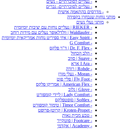
- נעליים לסוכרתיים - נשים
- נעליים לסוכרתיים- גברים
- מדרסים בהתאמה אישית
מותגי נוחות שנבחרו בקפידה
מותגי נעלי נשים
- RIEKER | נעליים נוחות עם יציבות יומיומית
- Waldlaufer | וולדלאופר נעלים עם מידות רוחב
- Easy Spirit | איזי ספיריט נוחות אמריקאית יומיומית
- G Comfort
- Dr. F. Flex | ד"ר פלקס
- הלב הכחול
- Suave | סווב
- I Ara ארא
- Rohde | רודה
- Moran - נעלי מורן
- Fly Foot | פליי פוט
- American Flex | אמריקו פלקס
- Glove | גלוב
- Lady Comfort | ליידי קומפורט
- Softlex | סופטפלקס
- Timor Comfort | טימור קומפורט
- Kroten-Propet | קרוטן-פרופט
- טבע מבית נאות
- Footcare | פוטקייר
- Academy | אקדמי