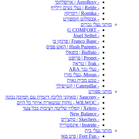
- Aeroflexy | ארופלקסי
- Relife | נעלי נשים רילייף
- Romika | רומיקה
- אבסולוט קומפורט
מותגי נעלי גברים
- G COMFORT
- Josef Seibel
- Franco Bane | פרנקו בן
- Hush Puppies | האש פפיס
- Buffalo | בופאלו
- Propet | פרופט
- Trak | טראק
- נעלי גבר ARA
- Moran -נעלי מורן
- טבע מבית נאות
- Caterpillar | קטרפילר
מותגי ספורט
- Saucony | סאקוני הליכה דינמית עם תמיכה נכונה
- WILWOC - נוחות שנשארת איתך כל היום
- Xelero | קסלרו שליטה ויציבות בכל צעד
- New Balance
- Skechers | סקצ'רס
- Instride | אינסטרייד
מותגי נעלי בית
- Feet Fun | פיט פאן