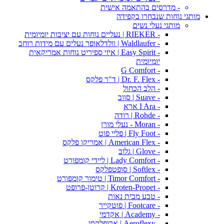
- מדרסים בהתאמה אישית
מותגי נוחות שנבחרו בקפידה
מותגי נעלי נשים
- RIEKER | נעליים נוחות עם יציבות יומיומית
- Waldlaufer | וולדלאופר נעלים עם מידות רוחב
- Easy Spirit | איזי ספיריט נוחות אמריקאית
יומיומית
- G Comfort
- Dr. F. Flex | ד"ר פלקס
- הלב הכחול
- Suave | סווב
- I Ara ארא
- Rohde | רודה
- Moran - נעלי מורן
- Fly Foot | פליי פוט
- American Flex | אמריקו פלקס
- Glove | גלוב
- Lady Comfort | ליידי קומפורט
- Softlex | סופטפלקס
- Timor Comfort | טימור קומפורט
- Kroten-Propet | קרוטן-פרופט
- טבע מבית נאות
- Footcare | פוטקייר
- Academy | אקדמי
- Aeroflexy | ארופלקסי