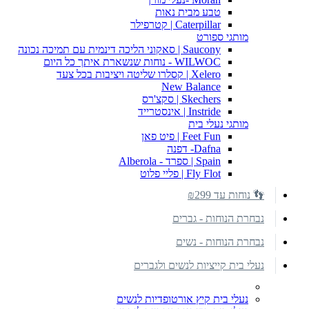
טבע מבית נאות
Caterpillar | קטרפילר
מותגי ספורט
Saucony | סאקוני הליכה דינמית עם תמיכה נכונה
WILWOC - נוחות שנשארת איתך כל היום
Xelero | קסלרו שליטה ויציבות בכל צעד
New Balance
Skechers | סקצ'רס
Instride | אינסטרייד
מותגי נעלי בית
Feet Fun | פיט פאן
Dafna- דפנה
Spain | ספרד - Alberola
Fly Flot | פליי פלוט
👣 נוחות עד ₪299
נבחרת הנוחות - גברים
נבחרת הנוחות - נשים
נעלי בית קייציות לנשים ולגברים
נעלי בית קיץ אורטופדיות לנשים