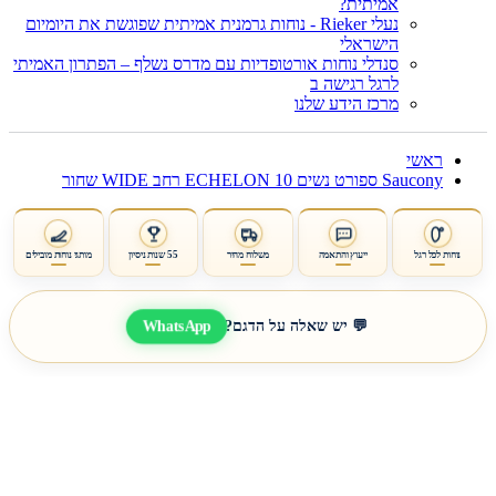
אמיתית?
נעלי Rieker - נוחות גרמנית אמיתית שפוגשת את היומיום
הישראלי
סנדלי נוחות אורטופדיות עם מדרס נשלף – הפתרון האמיתי
לרגל רגישה ב
מרכז הידע שלנו
ראשי
Saucony ספורט נשים ECHELON 10 רחב WIDE שחור
נוחות לכל רגל
ייעוץ והתאמה
משלוח מהיר
55 שנות ניסיון
מותגי נוחות מובילים
WhatsApp
💬 יש שאלה על הדגם?