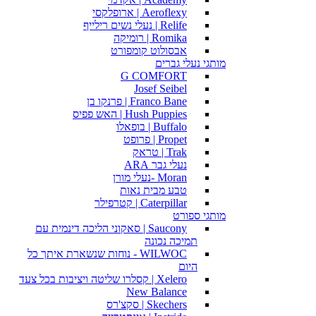
Aeroflexy | ארופלקסי
Relife | נעלי נשים רילייף
Romika | רומיקה
אבסולוט קומפורט
מותגי נעלי גברים
G COMFORT
Josef Seibel
Franco Bane | פרנקו בן
Hush Puppies | האש פפיס
Buffalo | בופאלו
Propet | פרופט
Trak | טראק
נעלי גבר ARA
Moran -נעלי מורן
טבע מבית נאות
Caterpillar | קטרפילר
מותגי ספורט
Saucony | סאקוני הליכה דינמית עם
תמיכה נכונה
WILWOC - נוחות שנשארת איתך כל
היום
Xelero | קסלרו שליטה ויציבות בכל צעד
New Balance
Skechers | סקצ'רס