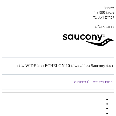
משקל:
נשים 309 גר'
גברים 354 גר'
דרופ: 8 מ"מ
דגם:
Saucony ספורט נשים ECHELON 10 רחב WIDE שחור
כתבו ביקורת
|
0 ביקורות