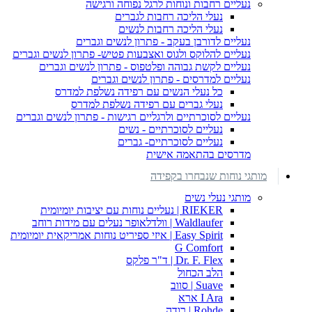
נעליים רחבות ונוחות לרגל נפוחה ורגישה
נעלי הליכה רחבות לגברים
נעלי הליכה רחבות לנשים
נעליים לדורבן בעקב - פתרון לנשים וגברים
נעליים להלוקס ולגוס ואצבעות פטיש- פתרון לנשים וגברים
נעליים לקשת גבוהה ופלטפוס - פתרון לנשים וגברים
נעליים למדרסים - פתרון לנשים וגברים
כל נעלי הנשים עם רפידה נשלפת למדרס
נעלי גברים עם רפידה נשלפת למדרס
נעליים לסוכרתיים ולרגליים רגישות - פתרון לנשים וגברים
נעליים לסוכרתיים - נשים
נעליים לסוכרתיים- גברים
מדרסים בהתאמה אישית
מותגי נוחות שנבחרו בקפידה
מותגי נעלי נשים
RIEKER | נעליים נוחות עם יציבות יומיומית
Waldlaufer | וולדלאופר נעלים עם מידות רוחב
Easy Spirit | איזי ספיריט נוחות אמריקאית יומיומית
G Comfort
Dr. F. Flex | ד"ר פלקס
הלב הכחול
Suave | סווב
I Ara ארא
Rohde | רודה