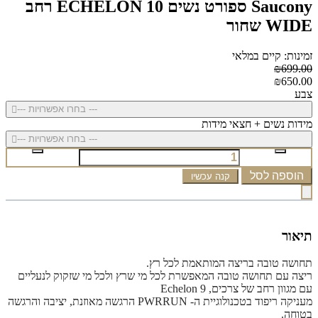
Saucony ספורט נשים ECHELON 10 רחב
WIDE שחור
זמינות: קיים במלאי
₪699.00
₪650.00
צבע
--- בחרו אפשרויות ---
מידות נשים + חצאי מידות
--- בחרו אפשרויות ---
הוספה לסל
קנה עכשיו
תיאור
תחושה טובה בריצה המותאמת לכל רץ.
ריצה עם תחושה טובה המאפשרת לכל מי שרץ ולכל מי שזקוק לנעליים
עם מגוון רחב של צרכים, Echelon 9
מעניקה ריפוד בטכנולוגיית ה- PWRRUN הרגשה מאוזנת, יציבה והרגשה
בטוחה.