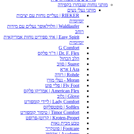
מותגי נוחות שנבחרו בקפידה
מותגי נעלי נשים
RIEKER | נעליים נוחות עם יציבות
יומיומית
Waldlaufer | וולדלאופר נעלים עם מידות
רוחב
Easy Spirit | איזי ספיריט נוחות אמריקאית
יומיומית
G Comfort
Dr. F. Flex | ד"ר פלקס
הלב הכחול
Suave | סווב
I Ara ארא
Rohde | רודה
Moran - נעלי מורן
Fly Foot | פליי פוט
American Flex | אמריקו פלקס
Glove | גלוב
Lady Comfort | ליידי קומפורט
Softlex | סופטפלקס
Timor Comfort | טימור קומפורט
Kroten-Propet | קרוטן-פרופט
טבע מבית נאות
Footcare | פוטקייר
Academy | אקדמי