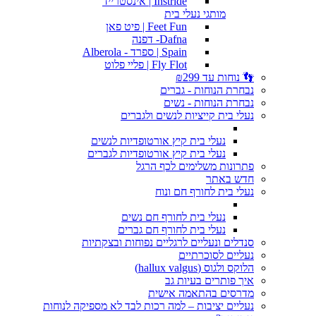
Instride | אינסטרייד
מותגי נעלי בית
Feet Fun | פיט פאן
Dafna- דפנה
Spain | ספרד - Alberola
Fly Flot | פליי פלוט
👣 נוחות עד ₪299
נבחרת הנוחות - גברים
נבחרת הנוחות - נשים
נעלי בית קייציות לנשים ולגברים
נעלי בית קיץ אורטופדיות לנשים
נעלי בית קיץ אורטופדיות לגברים
פתרונות משלימים לכף הרגל
חדש באתר
נעלי בית לחורף חם ונוח
נעלי בית לחורף חם נשים
נעלי בית לחורף חם גברים
סנדלים ונעליים לרגליים נפוחות ובצקתיות
נעליים לסוכרתיים
הלוקס ולגוס (hallux valgus)
איך פותרים בעיות גב
מדרסים בהתאמה אישית
נעליים יציבות – למה רכות לבד לא מספיקה לנוחות