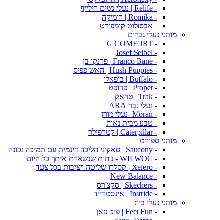
- Relife | נעלי נשים רילייף
- Romika | רומיקה
- אבסולוט קומפורט
מותגי נעלי גברים
- G COMFORT
- Josef Seibel
- Franco Bane | פרנקו בן
- Hush Puppies | האש פפיס
- Buffalo | בופאלו
- Propet | פרופט
- Trak | טראק
- נעלי גבר ARA
- Moran -נעלי מורן
- טבע מבית נאות
- Caterpillar | קטרפילר
מותגי ספורט
- Saucony | סאקוני הליכה דינמית עם תמיכה נכונה
- WILWOC - נוחות שנשארת איתך כל היום
- Xelero | קסלרו שליטה ויציבות בכל צעד
- New Balance
- Skechers | סקצ'רס
- Instride | אינסטרייד
מותגי נעלי בית
- Feet Fun | פיט פאן