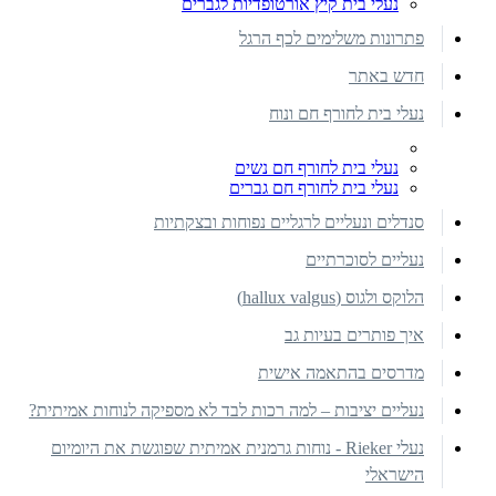
נעלי בית קיץ אורטופדיות לגברים
פתרונות משלימים לכף הרגל
חדש באתר
נעלי בית לחורף חם ונוח
נעלי בית לחורף חם נשים
נעלי בית לחורף חם גברים
סנדלים ונעליים לרגליים נפוחות ובצקתיות
נעליים לסוכרתיים
הלוקס ולגוס (hallux valgus)
איך פותרים בעיות גב
מדרסים בהתאמה אישית
נעליים יציבות – למה רכות לבד לא מספיקה לנוחות אמיתית?
נעלי Rieker - נוחות גרמנית אמיתית שפוגשת את היומיום
הישראלי