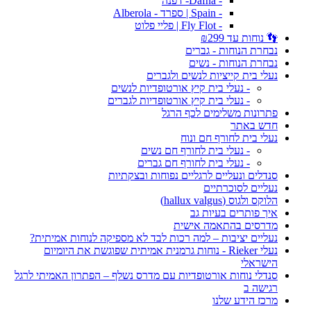
- Dafna- דפנה
- Spain | ספרד - Alberola
- Fly Flot | פליי פלוט
👣 נוחות עד ₪299
נבחרת הנוחות - גברים
נבחרת הנוחות - נשים
נעלי בית קייציות לנשים ולגברים
- נעלי בית קיץ אורטופדיות לנשים
- נעלי בית קיץ אורטופדיות לגברים
פתרונות משלימים לכף הרגל
חדש באתר
נעלי בית לחורף חם ונוח
- נעלי בית לחורף חם נשים
- נעלי בית לחורף חם גברים
סנדלים ונעליים לרגליים נפוחות ובצקתיות
נעליים לסוכרתיים
הלוקס ולגוס (hallux valgus)
איך פותרים בעיות גב
מדרסים בהתאמה אישית
נעליים יציבות – למה רכות לבד לא מספיקה לנוחות אמיתית?
נעלי Rieker - נוחות גרמנית אמיתית שפוגשת את היומיום
הישראלי
סנדלי נוחות אורטופדיות עם מדרס נשלף – הפתרון האמיתי לרגל
רגישה ב
מרכז הידע שלנו