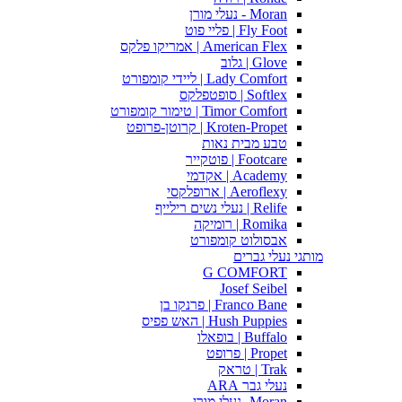
Moran - נעלי מורן
Fly Foot | פליי פוט
American Flex | אמריקו פלקס
Glove | גלוב
Lady Comfort | ליידי קומפורט
Softlex | סופטפלקס
Timor Comfort | טימור קומפורט
Kroten-Propet | קרוטן-פרופט
טבע מבית נאות
Footcare | פוטקייר
Academy | אקדמי
Aeroflexy | ארופלקסי
Relife | נעלי נשים רילייף
Romika | רומיקה
אבסולוט קומפורט
מותגי נעלי גברים
G COMFORT
Josef Seibel
Franco Bane | פרנקו בן
Hush Puppies | האש פפיס
Buffalo | בופאלו
Propet | פרופט
Trak | טראק
נעלי גבר ARA
Moran -נעלי מורן