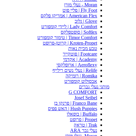
Moran - נעלי מורן
Fly Foot | פליי פוט
American Flex | אמריקו פלקס
Glove | גלוב
Lady Comfort | ליידי קומפורט
Softlex | סופטפלקס
Timor Comfort | טימור קומפורט
Kroten-Propet | קרוטן-פרופט
טבע מבית נאות
Footcare | פוטקייר
Academy | אקדמי
Aeroflexy | ארופלקסי
Relife | נעלי נשים רילייף
Romika | רומיקה
אבסולוט קומפורט
מותגי נעלי גברים
G COMFORT
Josef Seibel
Franco Bane | פרנקו בן
Hush Puppies | האש פפיס
Buffalo | בופאלו
Propet | פרופט
Trak | טראק
נעלי גבר ARA
Moran -נעלי מורן