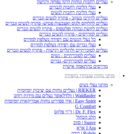
נעליים רחבות ונוחות לרגל נפוחה ורגישה
נעלי הליכה רחבות לגברים
נעלי הליכה רחבות לנשים
נעליים לדורבן בעקב - פתרון לנשים וגברים
נעליים להלוקס ולגוס ואצבעות פטיש- פתרון לנשים וגברים
נעליים לקשת גבוהה ופלטפוס - פתרון לנשים וגברים
נעליים למדרסים - פתרון לנשים וגברים
כל נעלי הנשים עם רפידה נשלפת למדרס
נעלי גברים עם רפידה נשלפת למדרס
נעליים לסוכרתיים ולרגליים רגישות - פתרון לנשים וגברים
נעליים לסוכרתיים - נשים
נעליים לסוכרתיים- גברים
מדרסים בהתאמה אישית
מותגי נוחות שנבחרו בקפידה
מותגי נעלי נשים
RIEKER | נעליים נוחות עם יציבות יומיומית
Waldlaufer | וולדלאופר נעלים עם מידות רוחב
Easy Spirit | איזי ספיריט נוחות אמריקאית יומיומית
G Comfort
Dr. F. Flex | ד"ר פלקס
הלב הכחול
Suave | סווב
I Ara ארא
Rohde | רודה