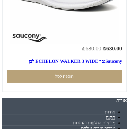
₪680.00
₪630.00
Sauconyגבר ECHELON WALKER 3 WIDE לבן
הוספה לסל
אודות
אודות
תקנון
מדיניות החלפות והחזרות
מדריך מידות נעליים