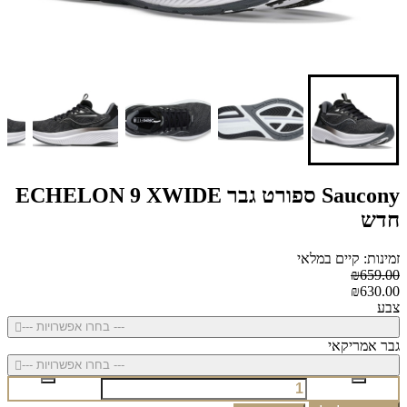
Saucony ספורט גבר ECHELON 9 XWIDE
חדש
זמינות: קיים במלאי
₪659.00
₪630.00
צבע
--- בחרו אפשרויות ---
גבר אמריקאי
--- בחרו אפשרויות ---