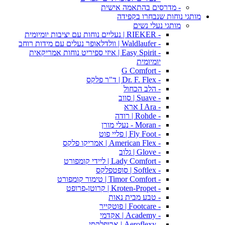
- מדרסים בהתאמה אישית
מותגי נוחות שנבחרו בקפידה
מותגי נעלי נשים
- RIEKER | נעליים נוחות עם יציבות יומיומית
- Waldlaufer | וולדלאופר נעלים עם מידות רוחב
- Easy Spirit | איזי ספיריט נוחות אמריקאית
יומיומית
- G Comfort
- Dr. F. Flex | ד"ר פלקס
- הלב הכחול
- Suave | סווב
- I Ara ארא
- Rohde | רודה
- Moran - נעלי מורן
- Fly Foot | פליי פוט
- American Flex | אמריקו פלקס
- Glove | גלוב
- Lady Comfort | ליידי קומפורט
- Softlex | סופטפלקס
- Timor Comfort | טימור קומפורט
- Kroten-Propet | קרוטן-פרופט
- טבע מבית נאות
- Footcare | פוטקייר
- Academy | אקדמי
- Aeroflexy | ארופלקסי