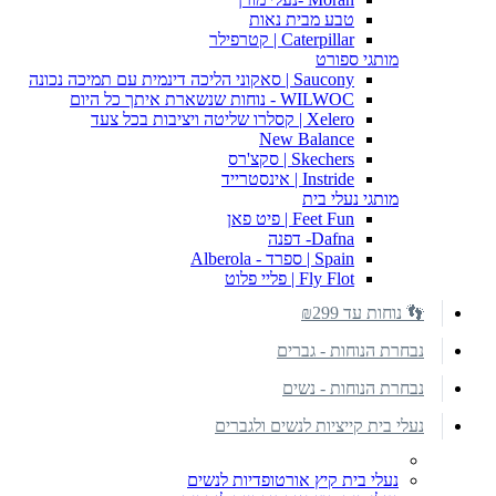
טבע מבית נאות
Caterpillar | קטרפילר
מותגי ספורט
Saucony | סאקוני הליכה דינמית עם תמיכה נכונה
WILWOC - נוחות שנשארת איתך כל היום
Xelero | קסלרו שליטה ויציבות בכל צעד
New Balance
Skechers | סקצ'רס
Instride | אינסטרייד
מותגי נעלי בית
Feet Fun | פיט פאן
Dafna- דפנה
Spain | ספרד - Alberola
Fly Flot | פליי פלוט
👣 נוחות עד ₪299
נבחרת הנוחות - גברים
נבחרת הנוחות - נשים
נעלי בית קייציות לנשים ולגברים
נעלי בית קיץ אורטופדיות לנשים