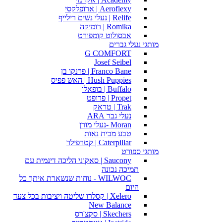
Aeroflexy | ארופלקסי
Relife | נעלי נשים רילייף
Romika | רומיקה
אבסולוט קומפורט
מותגי נעלי גברים
G COMFORT
Josef Seibel
Franco Bane | פרנקו בן
Hush Puppies | האש פפיס
Buffalo | בופאלו
Propet | פרופט
Trak | טראק
נעלי גבר ARA
Moran -נעלי מורן
טבע מבית נאות
Caterpillar | קטרפילר
מותגי ספורט
Saucony | סאקוני הליכה דינמית עם
תמיכה נכונה
WILWOC - נוחות שנשארת איתך כל
היום
Xelero | קסלרו שליטה ויציבות בכל צעד
New Balance
Skechers | סקצ'רס