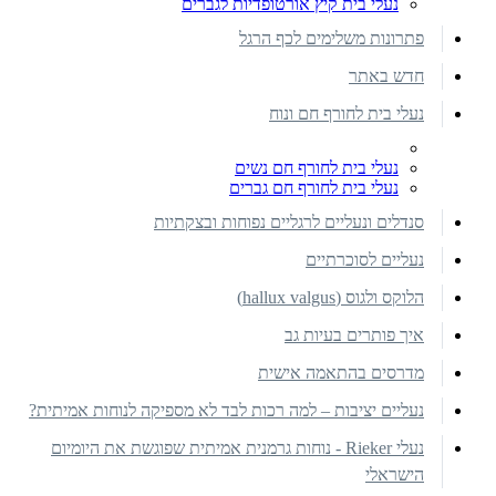
נעלי בית קיץ אורטופדיות לגברים
פתרונות משלימים לכף הרגל
חדש באתר
נעלי בית לחורף חם ונוח
נעלי בית לחורף חם נשים
נעלי בית לחורף חם גברים
סנדלים ונעליים לרגליים נפוחות ובצקתיות
נעליים לסוכרתיים
הלוקס ולגוס (hallux valgus)
איך פותרים בעיות גב
מדרסים בהתאמה אישית
נעליים יציבות – למה רכות לבד לא מספיקה לנוחות אמיתית?
נעלי Rieker - נוחות גרמנית אמיתית שפוגשת את היומיום
הישראלי