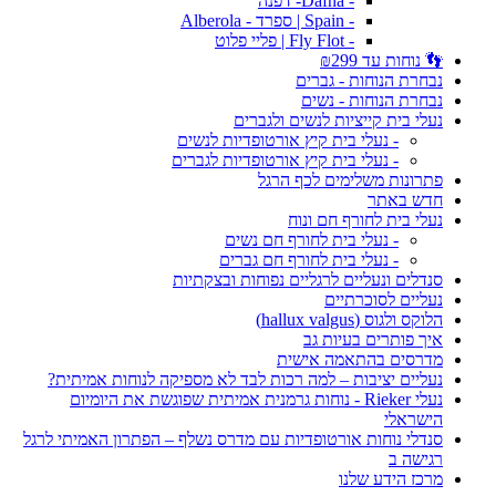
- Dafna- דפנה
- Spain | ספרד - Alberola
- Fly Flot | פליי פלוט
👣 נוחות עד ₪299
נבחרת הנוחות - גברים
נבחרת הנוחות - נשים
נעלי בית קייציות לנשים ולגברים
- נעלי בית קיץ אורטופדיות לנשים
- נעלי בית קיץ אורטופדיות לגברים
פתרונות משלימים לכף הרגל
חדש באתר
נעלי בית לחורף חם ונוח
- נעלי בית לחורף חם נשים
- נעלי בית לחורף חם גברים
סנדלים ונעליים לרגליים נפוחות ובצקתיות
נעליים לסוכרתיים
הלוקס ולגוס (hallux valgus)
איך פותרים בעיות גב
מדרסים בהתאמה אישית
נעליים יציבות – למה רכות לבד לא מספיקה לנוחות אמיתית?
נעלי Rieker - נוחות גרמנית אמיתית שפוגשת את היומיום
הישראלי
סנדלי נוחות אורטופדיות עם מדרס נשלף – הפתרון האמיתי לרגל
רגישה ב
מרכז הידע שלנו