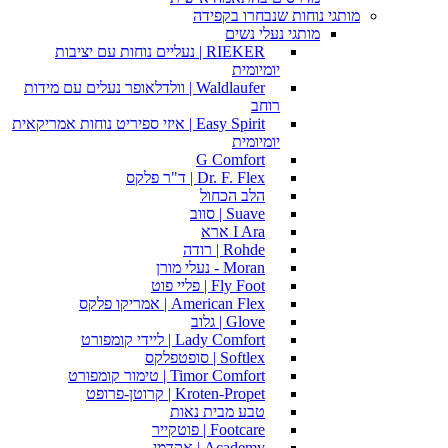
מותגי נוחות שנבחרו בקפידה
מותגי נעלי נשים
RIEKER | נעליים נוחות עם יציבות
יומיומית
Waldlaufer | וולדלאופר נעלים עם מידות
רוחב
Easy Spirit | איזי ספיריט נוחות אמריקאית
יומיומית
G Comfort
Dr. F. Flex | ד"ר פלקס
הלב הכחול
Suave | סווב
I Ara ארא
Rohde | רודה
Moran - נעלי מורן
Fly Foot | פליי פוט
American Flex | אמריקו פלקס
Glove | גלוב
Lady Comfort | ליידי קומפורט
Softlex | סופטפלקס
Timor Comfort | טימור קומפורט
Kroten-Propet | קרוטן-פרופט
טבע מבית נאות
Footcare | פוטקייר
Academy | אקדמי