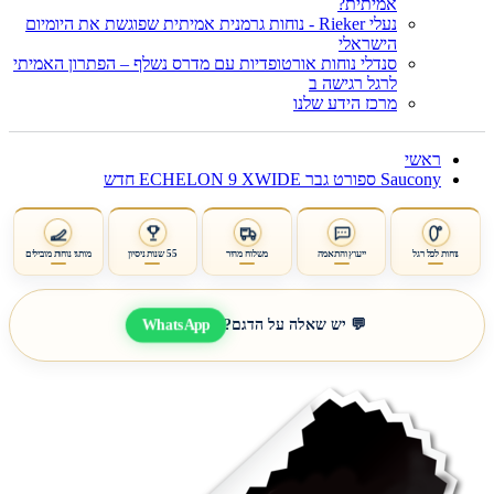
אמיתית?
נעלי Rieker - נוחות גרמנית אמיתית שפוגשת את היומיום
הישראלי
סנדלי נוחות אורטופדיות עם מדרס נשלף – הפתרון האמיתי
לרגל רגישה ב
מרכז הידע שלנו
ראשי
Saucony ספורט גבר ECHELON 9 XWIDE חדש
נוחות לכל רגל
ייעוץ והתאמה
משלוח מהיר
55 שנות ניסיון
מותגי נוחות מובילים
WhatsApp
💬 יש שאלה על הדגם?