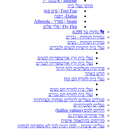
Instride | אינסטרייד
מותגי נעלי בית
Feet Fun | פיט פאן
Dafna- דפנה
Spain | ספרד - Alberola
Fly Flot | פליי פלוט
👣 נוחות עד ₪299
נבחרת הנוחות - גברים
נבחרת הנוחות - נשים
נעלי בית קייציות לנשים ולגברים
נעלי בית קיץ אורטופדיות לנשים
נעלי בית קיץ אורטופדיות לגברים
פתרונות משלימים לכף הרגל
חדש באתר
נעלי בית לחורף חם ונוח
נעלי בית לחורף חם נשים
נעלי בית לחורף חם גברים
סנדלים ונעליים לרגליים נפוחות ובצקתיות
נעליים לסוכרתיים
הלוקס ולגוס (hallux valgus)
איך פותרים בעיות גב
מדרסים בהתאמה אישית
נעליים יציבות – למה רכות לבד לא מספיקה לנוחות