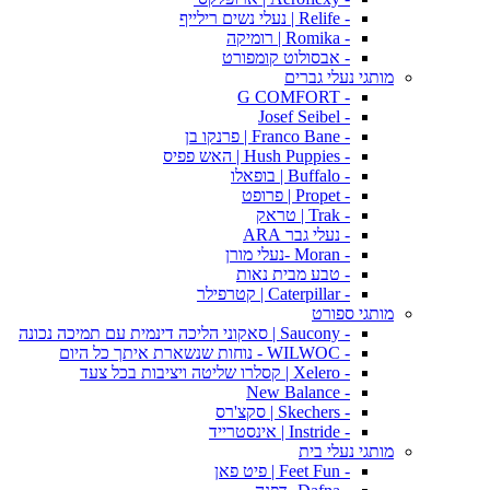
- Relife | נעלי נשים רילייף
- Romika | רומיקה
- אבסולוט קומפורט
מותגי נעלי גברים
- G COMFORT
- Josef Seibel
- Franco Bane | פרנקו בן
- Hush Puppies | האש פפיס
- Buffalo | בופאלו
- Propet | פרופט
- Trak | טראק
- נעלי גבר ARA
- Moran -נעלי מורן
- טבע מבית נאות
- Caterpillar | קטרפילר
מותגי ספורט
- Saucony | סאקוני הליכה דינמית עם תמיכה נכונה
- WILWOC - נוחות שנשארת איתך כל היום
- Xelero | קסלרו שליטה ויציבות בכל צעד
- New Balance
- Skechers | סקצ'רס
- Instride | אינסטרייד
מותגי נעלי בית
- Feet Fun | פיט פאן