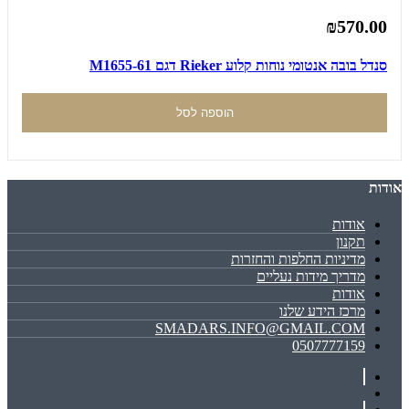
₪570.00
סנדל בובה אנטומי נוחות קלוע Rieker דגם M1655-61
הוספה לסל
אודות
אודות
תקנון
מדיניות החלפות והחזרות
מדריך מידות נעליים
אודות
מרכז הידע שלנו
SMADARS.INFO@GMAIL.COM
0507777159