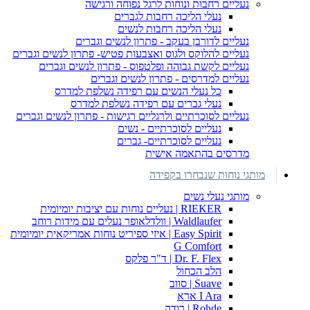
נעליים רחבות ונוחות לרגל נפוחה ורגישה
נעלי הליכה רחבות לגברים
נעלי הליכה רחבות לנשים
נעליים לדורבן בעקב - פתרון לנשים וגברים
נעליים להלוקס ולגוס ואצבעות פטיש- פתרון לנשים וגברים
נעליים לקשת גבוהה ופלטפוס - פתרון לנשים וגברים
נעליים למדרסים - פתרון לנשים וגברים
כל נעלי הנשים עם רפידה נשלפת למדרס
נעלי גברים עם רפידה נשלפת למדרס
נעליים לסוכרתיים ולרגליים רגישות - פתרון לנשים וגברים
נעליים לסוכרתיים - נשים
נעליים לסוכרתיים- גברים
מדרסים בהתאמה אישית
מותגי נוחות שנבחרו בקפידה
מותגי נעלי נשים
RIEKER | נעליים נוחות עם יציבות יומיומית
Waldlaufer | וולדלאופר נעלים עם מידות רוחב
Easy Spirit | איזי ספיריט נוחות אמריקאית יומיומית
G Comfort
Dr. F. Flex | ד"ר פלקס
הלב הכחול
Suave | סווב
I Ara ארא
Rohde | רודה