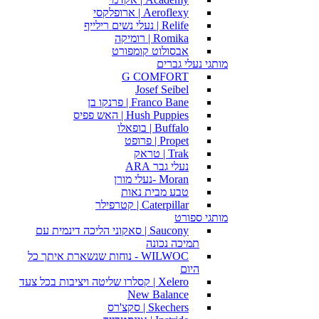
Aeroflexy | ארופלקסי
Relife | נעלי נשים רילייף
Romika | רומיקה
אבסולוט קומפורט
מותגי נעלי גברים
G COMFORT
Josef Seibel
Franco Bane | פרנקו בן
Hush Puppies | האש פפיס
Buffalo | בופאלו
Propet | פרופט
Trak | טראק
נעלי גבר ARA
Moran -נעלי מורן
טבע מבית נאות
Caterpillar | קטרפילר
מותגי ספורט
Saucony | סאקוני הליכה דינמית עם
תמיכה נכונה
WILWOC - נוחות שנשארת איתך כל
היום
Xelero | קסלרו שליטה ויציבות בכל צעד
New Balance
Skechers | סקצ'רס