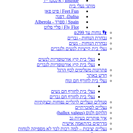
Instride | אינסטרייד
מותגי נעלי בית
Feet Fun | פיט פאן
Dafna- דפנה
Spain | ספרד - Alberola
Fly Flot | פליי פלוט
👣 נוחות עד ₪299
נבחרת הנוחות - גברים
נבחרת הנוחות - נשים
נעלי בית קייציות לנשים ולגברים
נעלי בית קיץ אורטופדיות לנשים
נעלי בית קיץ אורטופדיות לגברים
פתרונות משלימים לכף הרגל
חדש באתר
נעלי בית לחורף חם ונוח
נעלי בית לחורף חם נשים
נעלי בית לחורף חם גברים
סנדלים ונעליים לרגליים נפוחות ובצקתיות
נעליים לסוכרתיים
הלוקס ולגוס (hallux valgus)
איך פותרים בעיות גב
מדרסים בהתאמה אישית
נעליים יציבות – למה רכות לבד לא מספיקה לנוחות