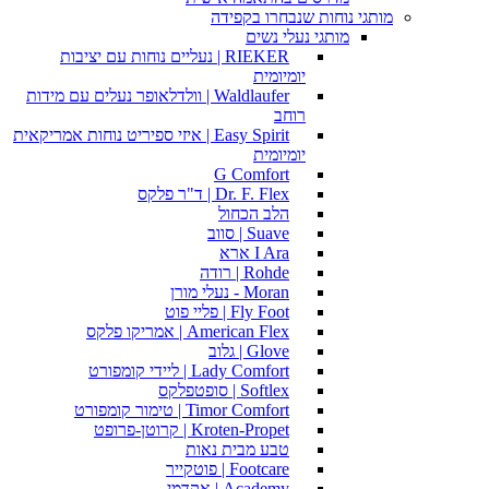
מותגי נוחות שנבחרו בקפידה
מותגי נעלי נשים
RIEKER | נעליים נוחות עם יציבות
יומיומית
Waldlaufer | וולדלאופר נעלים עם מידות
רוחב
Easy Spirit | איזי ספיריט נוחות אמריקאית
יומיומית
G Comfort
Dr. F. Flex | ד"ר פלקס
הלב הכחול
Suave | סווב
I Ara ארא
Rohde | רודה
Moran - נעלי מורן
Fly Foot | פליי פוט
American Flex | אמריקו פלקס
Glove | גלוב
Lady Comfort | ליידי קומפורט
Softlex | סופטפלקס
Timor Comfort | טימור קומפורט
Kroten-Propet | קרוטן-פרופט
טבע מבית נאות
Footcare | פוטקייר
Academy | אקדמי