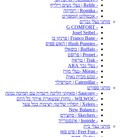
- Relife | נעלי נשים רילייף
- Romika | רומיקה
- אבסולוט קומפורט
מותגי נעלי גברים
- G COMFORT
- Josef Seibel
- Franco Bane | פרנקו בן
- Hush Puppies | האש פפיס
- Buffalo | בופאלו
- Propet | פרופט
- Trak | טראק
- נעלי גבר ARA
- Moran -נעלי מורן
- טבע מבית נאות
- Caterpillar | קטרפילר
מותגי ספורט
- Saucony | סאקוני הליכה דינמית עם תמיכה נכונה
- WILWOC - נוחות שנשארת איתך כל היום
- Xelero | קסלרו שליטה ויציבות בכל צעד
- New Balance
- Skechers | סקצ'רס
- Instride | אינסטרייד
מותגי נעלי בית
- Feet Fun | פיט פאן