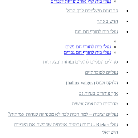
נעלי בית קיץ אורטופדיות לגברים
פתרונות משלימים לכף הרגל
חדש באתר
נעלי בית לחורף חם ונוח
נעלי בית לחורף חם נשים
נעלי בית לחורף חם גברים
סנדלים ונעליים לרגליים נפוחות ובצקתיות
נעליים לסוכרתיים
הלוקס ולגוס (hallux valgus)
איך פותרים בעיות גב
מדרסים בהתאמה אישית
נעליים יציבות – למה רכות לבד לא מספיקה לנוחות אמיתית?
נעלי Rieker - נוחות גרמנית אמיתית שפוגשת את היומיום
הישראלי