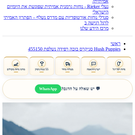
אמיתית?
נעלי Rieker - נוחות גרמנית אמיתית שפוגשת את היומיום
הישראלי
סנדלי נוחות אורטופדיות עם מדרס נשלף – הפתרון האמיתי
לרגל רגישה ב
מרכז הידע שלנו
ראשי
Hush Puppies סניקרס בובה רפידה נשלפת 455150
נוחות לכל רגל
ייעוץ והתאמה
משלוח מהיר
55 שנות ניסיון
מותגי נוחות מובילים
WhatsApp
💬 יש שאלה על הדגם?