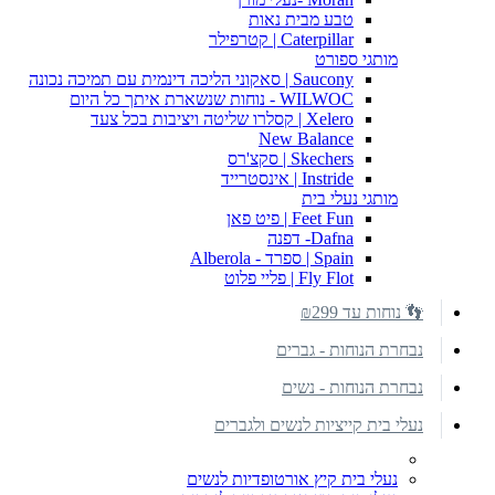
טבע מבית נאות
Caterpillar | קטרפילר
מותגי ספורט
Saucony | סאקוני הליכה דינמית עם תמיכה נכונה
WILWOC - נוחות שנשארת איתך כל היום
Xelero | קסלרו שליטה ויציבות בכל צעד
New Balance
Skechers | סקצ'רס
Instride | אינסטרייד
מותגי נעלי בית
Feet Fun | פיט פאן
Dafna- דפנה
Spain | ספרד - Alberola
Fly Flot | פליי פלוט
👣 נוחות עד ₪299
נבחרת הנוחות - גברים
נבחרת הנוחות - נשים
נעלי בית קייציות לנשים ולגברים
נעלי בית קיץ אורטופדיות לנשים