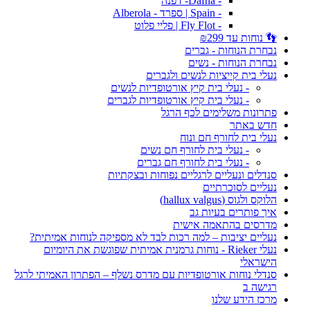
- Dafna- דפנה
- Spain | ספרד - Alberola
- Fly Flot | פליי פלוט
👣 נוחות עד ₪299
נבחרת הנוחות - גברים
נבחרת הנוחות - נשים
נעלי בית קייציות לנשים ולגברים
- נעלי בית קיץ אורטופדיות לנשים
- נעלי בית קיץ אורטופדיות לגברים
פתרונות משלימים לכף הרגל
חדש באתר
נעלי בית לחורף חם ונוח
- נעלי בית לחורף חם נשים
- נעלי בית לחורף חם גברים
סנדלים ונעליים לרגליים נפוחות ובצקתיות
נעליים לסוכרתיים
הלוקס ולגוס (hallux valgus)
איך פותרים בעיות גב
מדרסים בהתאמה אישית
נעליים יציבות – למה רכות לבד לא מספיקה לנוחות אמיתית?
נעלי Rieker - נוחות גרמנית אמיתית שפוגשת את היומיום
הישראלי
סנדלי נוחות אורטופדיות עם מדרס נשלף – הפתרון האמיתי לרגל
רגישה ב
מרכז הידע שלנו