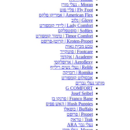
Moran - נעלי מורן
Fly Foot | פליי פוט
American Flex | אמריקו פלקס
Glove | גלוב
Lady Comfort | ליידי קומפורט
Softlex | סופטפלקס
Timor Comfort | טימור קומפורט
Kroten-Propet | קרוטן-פרופט
טבע מבית נאות
Footcare | פוטקייר
Academy | אקדמי
Aeroflexy | ארופלקסי
Relife | נעלי נשים רילייף
Romika | רומיקה
אבסולוט קומפורט
מותגי נעלי גברים
G COMFORT
Josef Seibel
Franco Bane | פרנקו בן
Hush Puppies | האש פפיס
Buffalo | בופאלו
Propet | פרופט
Trak | טראק
נעלי גבר ARA
Moran -נעלי מורן