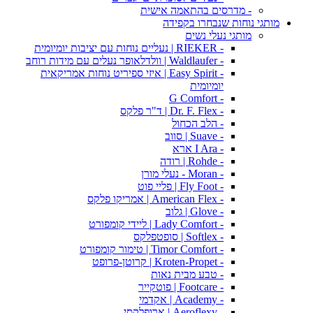
- מדרסים בהתאמה אישית
מותגי נוחות שנבחרו בקפידה
מותגי נעלי נשים
- RIEKER | נעליים נוחות עם יציבות יומיומית
- Waldlaufer | וולדלאופר נעלים עם מידות רוחב
- Easy Spirit | איזי ספיריט נוחות אמריקאית
יומיומית
- G Comfort
- Dr. F. Flex | ד"ר פלקס
- הלב הכחול
- Suave | סווב
- I Ara ארא
- Rohde | רודה
- Moran - נעלי מורן
- Fly Foot | פליי פוט
- American Flex | אמריקו פלקס
- Glove | גלוב
- Lady Comfort | ליידי קומפורט
- Softlex | סופטפלקס
- Timor Comfort | טימור קומפורט
- Kroten-Propet | קרוטן-פרופט
- טבע מבית נאות
- Footcare | פוטקייר
- Academy | אקדמי
- Aeroflexy | ארופלקסי