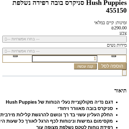
Hush Puppies סניקרס בובה רפידה נשלפת
455150
זמינות: קיים במלאי
₪290.00
צבע
--- בחרו אפשרויות ---
מידות נשים
--- בחרו אפשרויות ---
הוספה לסל
קנה עכשיו
תיאור
דגם נדיה מקולקציית נעלי הנוחות של Hush Puppies
סניקרס בובה מאוורר ויחודי
החלק העליון עשוי בד רך ונושם להרגשת קלילות מירבית
מקסימום גמישות ונינוחות לכף הרגל לאורך כל שעות היו
רפידת נוחות לטקס נשלפת מצופה עור