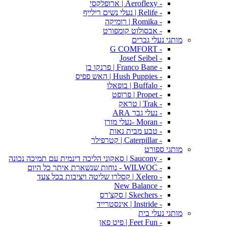
- Aeroflexy | ארופלקסי
- Relife | נעלי נשים רילייף
- Romika | רומיקה
- אבסולוט קומפורט
מותגי נעלי גברים
- G COMFORT
- Josef Seibel
- Franco Bane | פרנקו בן
- Hush Puppies | האש פפיס
- Buffalo | בופאלו
- Propet | פרופט
- Trak | טראק
- נעלי גבר ARA
- Moran -נעלי מורן
- טבע מבית נאות
- Caterpillar | קטרפילר
מותגי ספורט
- Saucony | סאקוני הליכה דינמית עם תמיכה נכונה
- WILWOC - נוחות שנשארת איתך כל היום
- Xelero | קסלרו שליטה ויציבות בכל צעד
- New Balance
- Skechers | סקצ'רס
- Instride | אינסטרייד
מותגי נעלי בית
- Feet Fun | פיט פאן