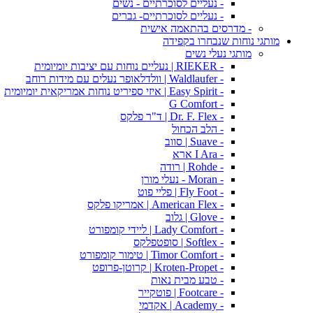
- נעליים לסוכרתיים - נשים
- נעליים לסוכרתיים- גברים
- מדרסים בהתאמה אישית
מותגי נוחות שנבחרו בקפידה
מותגי נעלי נשים
- RIEKER | נעליים נוחות עם יציבות יומיומית
- Waldlaufer | וולדלאופר נעלים עם מידות רוחב
- Easy Spirit | איזי ספיריט נוחות אמריקאית יומיומית
- G Comfort
- Dr. F. Flex | ד"ר פלקס
- הלב הכחול
- Suave | סווב
- I Ara ארא
- Rohde | רודה
- Moran - נעלי מורן
- Fly Foot | פליי פוט
- American Flex | אמריקו פלקס
- Glove | גלוב
- Lady Comfort | ליידי קומפורט
- Softlex | סופטפלקס
- Timor Comfort | טימור קומפורט
- Kroten-Propet | קרוטן-פרופט
- טבע מבית נאות
- Footcare | פוטקייר
- Academy | אקדמי