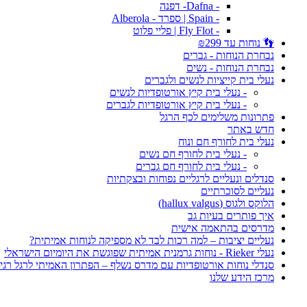
- Dafna- דפנה
- Spain | ספרד - Alberola
- Fly Flot | פליי פלוט
👣 נוחות עד ₪299
נבחרת הנוחות - גברים
נבחרת הנוחות - נשים
נעלי בית קייציות לנשים ולגברים
- נעלי בית קיץ אורטופדיות לנשים
- נעלי בית קיץ אורטופדיות לגברים
פתרונות משלימים לכף הרגל
חדש באתר
נעלי בית לחורף חם ונוח
- נעלי בית לחורף חם נשים
- נעלי בית לחורף חם גברים
סנדלים ונעליים לרגליים נפוחות ובצקתיות
נעליים לסוכרתיים
הלוקס ולגוס (hallux valgus)
איך פותרים בעיות גב
מדרסים בהתאמה אישית
נעליים יציבות – למה רכות לבד לא מספיקה לנוחות אמיתית?
נעלי Rieker - נוחות גרמנית אמיתית שפוגשת את היומיום הישראלי
סנדלי נוחות אורטופדיות עם מדרס נשלף – הפתרון האמיתי לרגל רגי
מרכז הידע שלנו