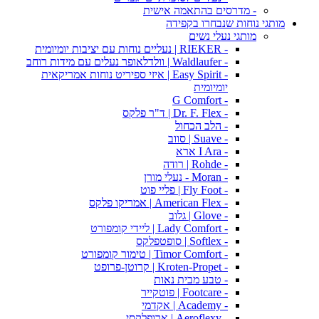
- מדרסים בהתאמה אישית
מותגי נוחות שנבחרו בקפידה
מותגי נעלי נשים
- RIEKER | נעליים נוחות עם יציבות יומיומית
- Waldlaufer | וולדלאופר נעלים עם מידות רוחב
- Easy Spirit | איזי ספיריט נוחות אמריקאית
יומיומית
- G Comfort
- Dr. F. Flex | ד"ר פלקס
- הלב הכחול
- Suave | סווב
- I Ara ארא
- Rohde | רודה
- Moran - נעלי מורן
- Fly Foot | פליי פוט
- American Flex | אמריקו פלקס
- Glove | גלוב
- Lady Comfort | ליידי קומפורט
- Softlex | סופטפלקס
- Timor Comfort | טימור קומפורט
- Kroten-Propet | קרוטן-פרופט
- טבע מבית נאות
- Footcare | פוטקייר
- Academy | אקדמי
- Aeroflexy | ארופלקסי