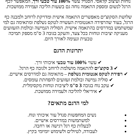
נוחות ועיצוב קלאסי. הסנדל עשוי
100% עור טבעי ורך
, המאפשר לכף
הרגל לנשום ומספק התאמה נוחה גם בשעות הליכה ועמידה ממושכות.
שלושת הסקוצ'ים מאפשרים התאמה אישית ומדויקת לרוחב ולמבנה כף
הרגל, בעוד שהרפידה האנטומית העשויה לטקס נשלפת ומתאימה גם למי
שמשתמש במדרסים בהתאמה אישית. הסוליה הגמישה ובולמת הזעזועים
מעניקה יציבות ונוחות בכל צעד, והעקב בגובה 3 ס"מ מספק תמיכה
טבעית ונעימה לאורך היום.
יתרונות הדגם
✔ עשוי
100% עור טבעי
איכותי ורך.
✔
3 סקוצ'ים
להתאמה מושלמת לרוחב ולגובה כף הרגל.
✔
רפידת לטקס אנטומית נשלפת
– מתאימה גם למדרסים אישיים.
✔ סוליה גמישה ובולמת זעזועים להפחתת עומסים.
✔ עקב נוח בגובה
3 ס"מ
ליציבות ונוחות מקסימלית.
✔ אידיאלי להליכה ולעמידה ממושכת.
למי הדגם מתאים?
נשים המחפשות סנדל עור איכותי ונוח.
למשתמשות במדרסים אישיים.
לבעלות כף רגל רגישה או רחבה.
לעבודה, לטיולים ולשימוש יומיומי בקיץ.