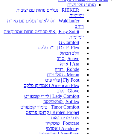
מותגי נעלי נשים
RIEKER | נעליים נוחות עם יציבות
יומיומית
Waldlaufer | וולדלאופר נעלים עם מידות
רוחב
Easy Spirit | איזי ספיריט נוחות אמריקאית
יומיומית
G Comfort
Dr. F. Flex | ד"ר פלקס
הלב הכחול
Suave | סווב
I Ara ארא
Rohde | רודה
Moran - נעלי מורן
Fly Foot | פליי פוט
American Flex | אמריקו פלקס
Glove | גלוב
Lady Comfort | ליידי קומפורט
Softlex | סופטפלקס
Timor Comfort | טימור קומפורט
Kroten-Propet | קרוטן-פרופט
טבע מבית נאות
Footcare | פוטקייר
Academy | אקדמי
Aeroflexy | ארופלקסי