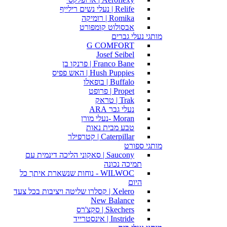
Relife | נעלי נשים רילייף
Romika | רומיקה
אבסולוט קומפורט
מותגי נעלי גברים
G COMFORT
Josef Seibel
Franco Bane | פרנקו בן
Hush Puppies | האש פפיס
Buffalo | בופאלו
Propet | פרופט
Trak | טראק
נעלי גבר ARA
Moran -נעלי מורן
טבע מבית נאות
Caterpillar | קטרפילר
מותגי ספורט
Saucony | סאקוני הליכה דינמית עם
תמיכה נכונה
WILWOC - נוחות שנשארת איתך כל
היום
Xelero | קסלרו שליטה ויציבות בכל צעד
New Balance
Skechers | סקצ'רס
Instride | אינסטרייד