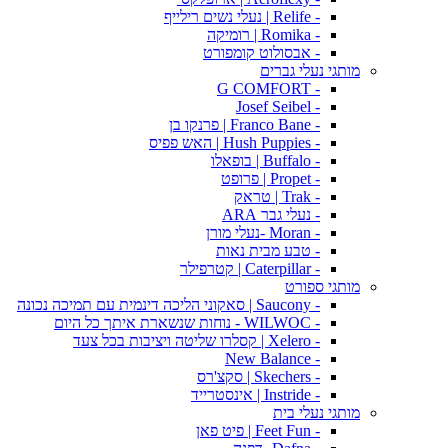
- Relife | נעלי נשים רילייף
- Romika | רומיקה
- אבסולוט קומפורט
מותגי נעלי גברים
- G COMFORT
- Josef Seibel
- Franco Bane | פרנקו בן
- Hush Puppies | האש פפיס
- Buffalo | בופאלו
- Propet | פרופט
- Trak | טראק
- נעלי גבר ARA
- Moran -נעלי מורן
- טבע מבית נאות
- Caterpillar | קטרפילר
מותגי ספורט
- Saucony | סאקוני הליכה דינמית עם תמיכה נכונה
- WILWOC - נוחות שנשארת איתך כל היום
- Xelero | קסלרו שליטה ויציבות בכל צעד
- New Balance
- Skechers | סקצ'רס
- Instride | אינסטרייד
מותגי נעלי בית
- Feet Fun | פיט פאן