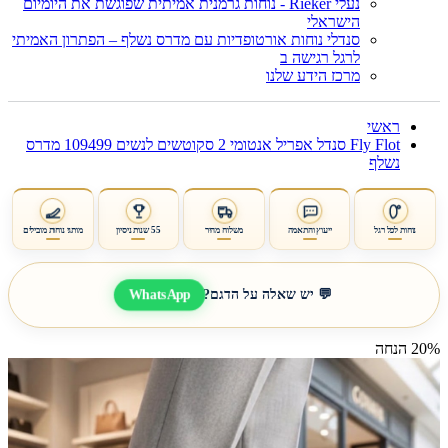
נעלי Rieker - נוחות גרמנית אמיתית שפוגשת את היומיום
הישראלי
סנדלי נוחות אורטופדיות עם מדרס נשלף – הפתרון האמיתי
לרגל רגישה ב
מרכז הידע שלנו
ראשי
Fly Flot סנדל אפריל אנטומי 2 סקוטשים לנשים 109499 מדרס
נשלף
נוחות לכל רגל
ייעוץ והתאמה
משלוח מהיר
55 שנות ניסיון
מותגי נוחות מובילים
WhatsApp
💬 יש שאלה על הדגם?
20% הנחה