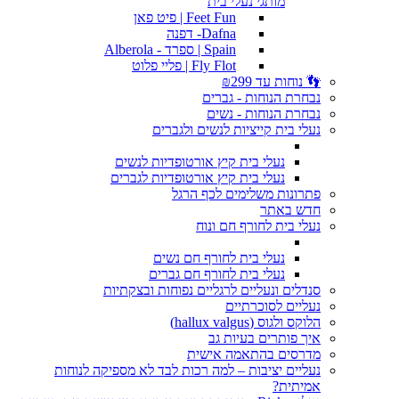
מותגי נעלי בית
Feet Fun | פיט פאן
Dafna- דפנה
Spain | ספרד - Alberola
Fly Flot | פליי פלוט
👣 נוחות עד ₪299
נבחרת הנוחות - גברים
נבחרת הנוחות - נשים
נעלי בית קייציות לנשים ולגברים
נעלי בית קיץ אורטופדיות לנשים
נעלי בית קיץ אורטופדיות לגברים
פתרונות משלימים לכף הרגל
חדש באתר
נעלי בית לחורף חם ונוח
נעלי בית לחורף חם נשים
נעלי בית לחורף חם גברים
סנדלים ונעליים לרגליים נפוחות ובצקתיות
נעליים לסוכרתיים
הלוקס ולגוס (hallux valgus)
איך פותרים בעיות גב
מדרסים בהתאמה אישית
נעליים יציבות – למה רכות לבד לא מספיקה לנוחות
אמיתית?