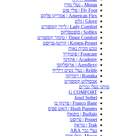
Moran - נעלי מורן
Fly Foot | פליי פוט
American Flex | אמריקו פלקס
Glove | גלוב
Lady Comfort | ליידי קומפורט
Softlex | סופטפלקס
Timor Comfort | טימור קומפורט
Kroten-Propet | קרוטן-פרופט
טבע מבית נאות
Footcare | פוטקייר
Academy | אקדמי
Aeroflexy | ארופלקסי
Relife | נעלי נשים רילייף
Romika | רומיקה
אבסולוט קומפורט
מותגי נעלי גברים
G COMFORT
Josef Seibel
Franco Bane | פרנקו בן
Hush Puppies | האש פפיס
Buffalo | בופאלו
Propet | פרופט
Trak | טראק
נעלי גבר ARA
Moran -נעלי מורן