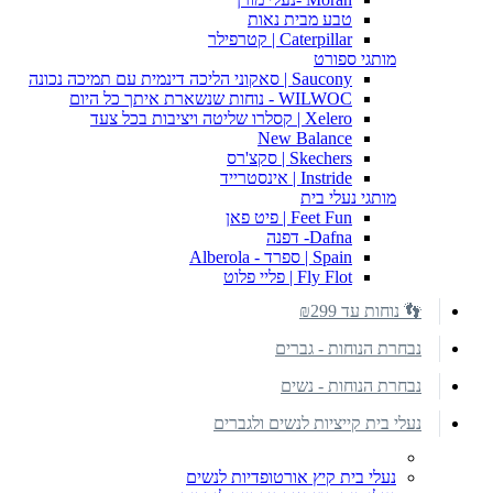
טבע מבית נאות
Caterpillar | קטרפילר
מותגי ספורט
Saucony | סאקוני הליכה דינמית עם תמיכה נכונה
WILWOC - נוחות שנשארת איתך כל היום
Xelero | קסלרו שליטה ויציבות בכל צעד
New Balance
Skechers | סקצ'רס
Instride | אינסטרייד
מותגי נעלי בית
Feet Fun | פיט פאן
Dafna- דפנה
Spain | ספרד - Alberola
Fly Flot | פליי פלוט
👣 נוחות עד ₪299
נבחרת הנוחות - גברים
נבחרת הנוחות - נשים
נעלי בית קייציות לנשים ולגברים
נעלי בית קיץ אורטופדיות לנשים