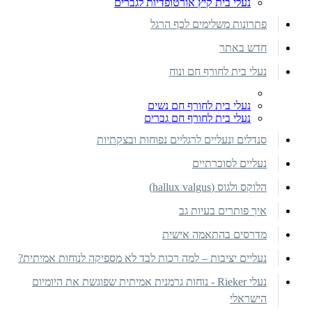
נעלי בית קיץ אורטופדיות לגברים
פתרונות משלימים לכף הרגל
חדש באתר
נעלי בית לחורף חם ונוח
נעלי בית לחורף חם נשים
נעלי בית לחורף חם גברים
סנדלים ונעליים לרגליים נפוחות ובצקתיות
נעליים לסוכרתיים
הלוקס ולגוס (hallux valgus)
איך פותרים בעיות גב
מדרסים בהתאמה אישית
נעליים יציבות – למה רכות לבד לא מספיקה לנוחות אמיתית?
נעלי Rieker - נוחות גרמנית אמיתית שפוגשת את היומיום
הישראלי