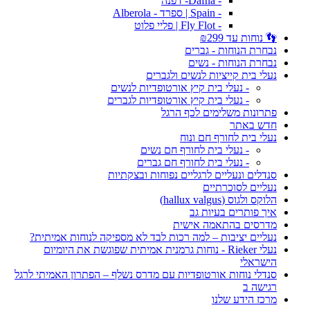
- Dafna- דפנה
- Spain | ספרד - Alberola
- Fly Flot | פליי פלוט
👣 נוחות עד ₪299
נבחרת הנוחות - גברים
נבחרת הנוחות - נשים
נעלי בית קייציות לנשים ולגברים
- נעלי בית קיץ אורטופדיות לנשים
- נעלי בית קיץ אורטופדיות לגברים
פתרונות משלימים לכף הרגל
חדש באתר
נעלי בית לחורף חם ונוח
- נעלי בית לחורף חם נשים
- נעלי בית לחורף חם גברים
סנדלים ונעליים לרגליים נפוחות ובצקתיות
נעליים לסוכרתיים
הלוקס ולגוס (hallux valgus)
איך פותרים בעיות גב
מדרסים בהתאמה אישית
נעליים יציבות – למה רכות לבד לא מספיקה לנוחות אמיתית?
נעלי Rieker - נוחות גרמנית אמיתית שפוגשת את היומיום
הישראלי
סנדלי נוחות אורטופדיות עם מדרס נשלף – הפתרון האמיתי לרגל
רגישה ב
מרכז הידע שלנו