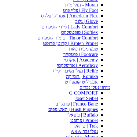
Moran - נעלי מורן
Fly Foot | פליי פוט
American Flex | אמריקו פלקס
Glove | גלוב
Lady Comfort | ליידי קומפורט
Softlex | סופטפלקס
Timor Comfort | טימור קומפורט
Kroten-Propet | קרוטן-פרופט
טבע מבית נאות
Footcare | פוטקייר
Academy | אקדמי
Aeroflexy | ארופלקסי
Relife | נעלי נשים רילייף
Romika | רומיקה
אבסולוט קומפורט
מותגי נעלי גברים
G COMFORT
Josef Seibel
Franco Bane | פרנקו בן
Hush Puppies | האש פפיס
Buffalo | בופאלו
Propet | פרופט
Trak | טראק
נעלי גבר ARA
Moran -נעלי מורן