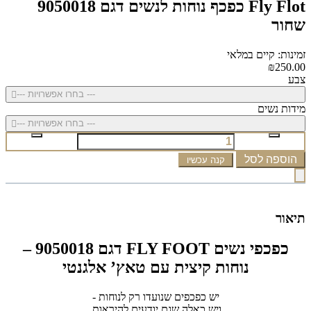
Fly Flot כפכף נוחות לנשים דגם 9050018
שחור
זמינות: קיים במלאי
₪250.00
צבע
--- בחרו אפשרויות ---
מידות נשים
--- בחרו אפשרויות ---
הוספה לסל
קנה עכשיו
תיאור
כפכפי נשים FLY FOOT דגם 9050018 –
נוחות קיצית עם טאץ’ אלגנטי
יש כפכפים שנועדו רק לנוחות -
ויש כאלה שגם יודעים להיראות.