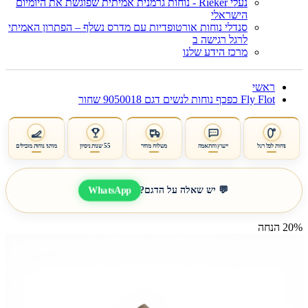
נעלי Rieker - נוחות גרמנית אמיתית שפוגשת את היומיום
הישראלי
סנדלי נוחות אורטופדיות עם מדרס נשלף – הפתרון האמיתי
לרגל רגישה ב
מרכז הידע שלנו
ראשי
Fly Flot כפכף נוחות לנשים דגם 9050018 שחור
נוחות לכל רגל
ייעוץ והתאמה
משלוח מהיר
55 שנות ניסיון
מותגי נוחות מובילים
WhatsApp
💬 יש שאלה על הדגם?
20% הנחה