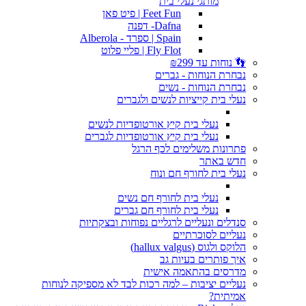
מותגי נעלי בית
Feet Fun | פיט פאן
Dafna- דפנה
Spain | ספרד - Alberola
Fly Flot | פליי פלוט
👣 נוחות עד ₪299
נבחרת הנוחות - גברים
נבחרת הנוחות - נשים
נעלי בית קייציות לנשים ולגברים
נעלי בית קיץ אורטופדיות לנשים
נעלי בית קיץ אורטופדיות לגברים
פתרונות משלימים לכף הרגל
חדש באתר
נעלי בית לחורף חם ונוח
נעלי בית לחורף חם נשים
נעלי בית לחורף חם גברים
סנדלים ונעליים לרגליים נפוחות ובצקתיות
נעליים לסוכרתיים
הלוקס ולגוס (hallux valgus)
איך פותרים בעיות גב
מדרסים בהתאמה אישית
נעליים יציבות – למה רכות לבד לא מספיקה לנוחות
אמיתית?