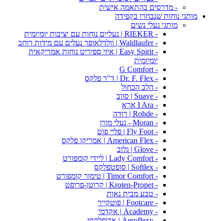
- מדרסים בהתאמה אישית
מותגי נוחות שנבחרו בקפידה
מותגי נעלי נשים
- RIEKER | נעליים נוחות עם יציבות יומיומית
- Waldlaufer | וולדלאופר נעלים עם מידות רוחב
- Easy Spirit | איזי ספיריט נוחות אמריקאית
יומיומית
- G Comfort
- Dr. F. Flex | ד"ר פלקס
- הלב הכחול
- Suave | סווב
- I Ara ארא
- Rohde | רודה
- Moran - נעלי מורן
- Fly Foot | פליי פוט
- American Flex | אמריקו פלקס
- Glove | גלוב
- Lady Comfort | ליידי קומפורט
- Softlex | סופטפלקס
- Timor Comfort | טימור קומפורט
- Kroten-Propet | קרוטן-פרופט
- טבע מבית נאות
- Footcare | פוטקייר
- Academy | אקדמי
- Aeroflexy | ארופלקסי