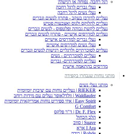
רגל רחבה, נפוחה או רגישה?
נעלי גברים לרגל רחבה
נעלי נשים לרגל רחבה
נעליים לדורבן בעקב - פתרון לנשים וגברים
נעליים להלוקס ולגוס ואצבעות פטיש
נעליים לקשת גבוהה ופלטפוס - לנשים וגברים
נעליים למדרסים אישיים - פתרון לנשים וגברים
נעלי גברים למדרסים אישיים
נעלי נשים למדרסים אישיים
נעליים לסוכרתיים ולרגליים רגישות לנשים וגברים
נעליים לסוכרתיים - נשים
נעליים לסוכרתיים- גברים
מדרסים בהתאמה אישית
מותגי נוחות שנבחרו בקפידה
מותגי נעלי נשים
RIEKER | נעליים נוחות עם יציבות יומיומית
Waldlaufer | וולדלאופר נעלים עם מידות רוחב
Easy Spirit | איזי ספיריט נוחות אמריקאית יומיומית
G Comfort
Dr. F. Flex | ד"ר פלקס
הלב הכחול
Suave | סווב
I Ara ארא
Rohde | רודה