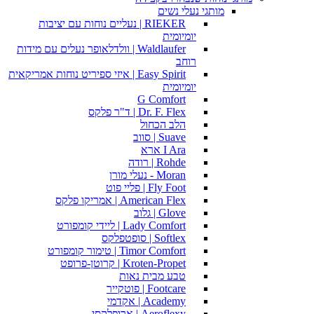
מותגי נעלי נשים
RIEKER | נעליים נוחות עם יציבות
יומיומית
Waldlaufer | וולדלאופר נעלים עם מידות
רוחב
Easy Spirit | איזי ספיריט נוחות אמריקאית
יומיומית
G Comfort
Dr. F. Flex | ד"ר פלקס
הלב הכחול
Suave | סווב
I Ara ארא
Rohde | רודה
Moran - נעלי מורן
Fly Foot | פליי פוט
American Flex | אמריקו פלקס
Glove | גלוב
Lady Comfort | ליידי קומפורט
Softlex | סופטפלקס
Timor Comfort | טימור קומפורט
Kroten-Propet | קרוטן-פרופט
טבע מבית נאות
Footcare | פוטקייר
Academy | אקדמי
Aeroflexy | ארופלקסי