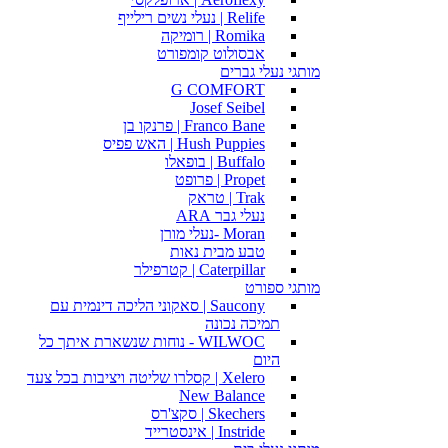
Relife | נעלי נשים רילייף
Romika | רומיקה
אבסולוט קומפורט
מותגי נעלי גברים
G COMFORT
Josef Seibel
Franco Bane | פרנקו בן
Hush Puppies | האש פפיס
Buffalo | בופאלו
Propet | פרופט
Trak | טראק
נעלי גבר ARA
Moran -נעלי מורן
טבע מבית נאות
Caterpillar | קטרפילר
מותגי ספורט
Saucony | סאקוני הליכה דינמית עם
תמיכה נכונה
WILWOC - נוחות שנשארת איתך כל
היום
Xelero | קסלרו שליטה ויציבות בכל צעד
New Balance
Skechers | סקצ'רס
Instride | אינסטרייד