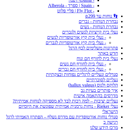
- Dafna- דפנה
- Spain | ספרד - Alberola
- Fly Flot | פליי פלוט
👣 נוחות עד ₪299
נבחרת הנוחות - גברים
נבחרת הנוחות - נשים
נעלי בית קייציות לנשים ולגברים
- נעלי בית קיץ אורטופדיות לנשים
- נעלי בית קיץ אורטופדיות לגברים
פתרונות משלימים לכף הרגל
חדש באתר
נעלי בית לחורף חם ונוח
- נעלי בית לחורף חם נשים
- נעלי בית לחורף חם גברים
סנדלים ונעליים לרגליים נפוחות ובצקתיות
נעליים לסוכרתיים
הלוקס ולגוס (hallux valgus)
איך פותרים בעיות גב
מדרסים בהתאמה אישית
נעליים יציבות – למה רכות לבד לא מספיקה לנוחות אמיתית?
נעלי Rieker - נוחות גרמנית אמיתית שפוגשת את היומיום
הישראלי
סנדלי נוחות אורטופדיות עם מדרס נשלף – הפתרון האמיתי לרגל
רגישה ב
מרכז הידע שלנו