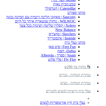
טבע מבית נאות
Caterpillar | קטרפילר
מותגי ספורט
Saucony | סאקוני הליכה דינמית עם תמיכה נכונה
WILWOC - נוחות שנשארת איתך כל היום
Xelero | קסלרו שליטה ויציבות בכל צעד
New Balance
Skechers | סקצ'רס
Instride | אינסטרייד
מותגי נעלי בית
Feet Fun | פיט פאן
Dafna- דפנה
Spain | ספרד - Alberola
Fly Flot | פליי פלוט
👣 נוחות עד ₪299
נבחרת הנוחות - גברים
נבחרת הנוחות - נשים
נעלי בית קייציות לנשים ולגברים
נעלי בית קיץ אורטופדיות לנשים