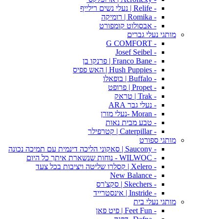
- Relife | נעלי נשים רילייף
- Romika | רומיקה
- אבסולוט קומפורט
מותגי נעלי גברים
- G COMFORT
- Josef Seibel
- Franco Bane | פרנקו בן
- Hush Puppies | האש פפיס
- Buffalo | בופאלו
- Propet | פרופט
- Trak | טראק
- נעלי גבר ARA
- Moran -נעלי מורן
- טבע מבית נאות
- Caterpillar | קטרפילר
מותגי ספורט
- Saucony | סאקוני הליכה דינמית עם תמיכה נכונה
- WILWOC - נוחות שנשארת איתך כל היום
- Xelero | קסלרו שליטה ויציבות בכל צעד
- New Balance
- Skechers | סקצ'רס
- Instride | אינסטרייד
מותגי נעלי בית
- Feet Fun | פיט פאן