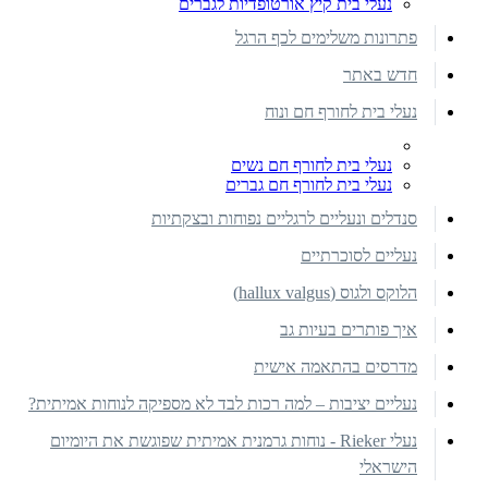
נעלי בית קיץ אורטופדיות לגברים
פתרונות משלימים לכף הרגל
חדש באתר
נעלי בית לחורף חם ונוח
נעלי בית לחורף חם נשים
נעלי בית לחורף חם גברים
סנדלים ונעליים לרגליים נפוחות ובצקתיות
נעליים לסוכרתיים
הלוקס ולגוס (hallux valgus)
איך פותרים בעיות גב
מדרסים בהתאמה אישית
נעליים יציבות – למה רכות לבד לא מספיקה לנוחות אמיתית?
נעלי Rieker - נוחות גרמנית אמיתית שפוגשת את היומיום
הישראלי