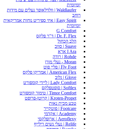
יומיומית
Waldlaufer | וולדלאופר נעלים עם מידות
רוחב
Easy Spirit | איזי ספיריט נוחות אמריקאית
יומיומית
G Comfort
Dr. F. Flex | ד"ר פלקס
הלב הכחול
Suave | סווב
I Ara ארא
Rohde | רודה
Moran - נעלי מורן
Fly Foot | פליי פוט
American Flex | אמריקו פלקס
Glove | גלוב
Lady Comfort | ליידי קומפורט
Softlex | סופטפלקס
Timor Comfort | טימור קומפורט
Kroten-Propet | קרוטן-פרופט
טבע מבית נאות
Footcare | פוטקייר
Academy | אקדמי
Aeroflexy | ארופלקסי
Relife | נעלי נשים רילייף