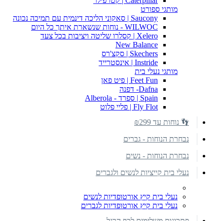
Caterpillar | קטרפילר
מותגי ספורט
Saucony | סאקוני הליכה דינמית עם תמיכה נכונה
WILWOC - נוחות שנשארת איתך כל היום
Xelero | קסלרו שליטה ויציבות בכל צעד
New Balance
Skechers | סקצ'רס
Instride | אינסטרייד
מותגי נעלי בית
Feet Fun | פיט פאן
Dafna- דפנה
Spain | ספרד - Alberola
Fly Flot | פליי פלוט
👣 נוחות עד ₪299
נבחרת הנוחות - גברים
נבחרת הנוחות - נשים
נעלי בית קייציות לנשים ולגברים
נעלי בית קיץ אורטופדיות לנשים
נעלי בית קיץ אורטופדיות לגברים
פתרונות משלימים לכף הרגל