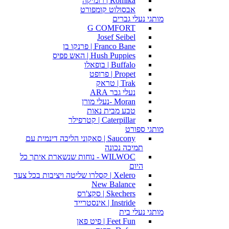
Romika | רומיקה
אבסולוט קומפורט
מותגי נעלי גברים
G COMFORT
Josef Seibel
Franco Bane | פרנקו בן
Hush Puppies | האש פפיס
Buffalo | בופאלו
Propet | פרופט
Trak | טראק
נעלי גבר ARA
Moran -נעלי מורן
טבע מבית נאות
Caterpillar | קטרפילר
מותגי ספורט
Saucony | סאקוני הליכה דינמית עם
תמיכה נכונה
WILWOC - נוחות שנשארת איתך כל
היום
Xelero | קסלרו שליטה ויציבות בכל צעד
New Balance
Skechers | סקצ'רס
Instride | אינסטרייד
מותגי נעלי בית
Feet Fun | פיט פאן