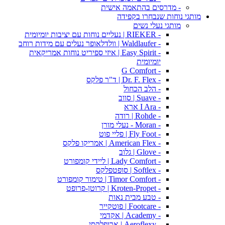
- מדרסים בהתאמה אישית
מותגי נוחות שנבחרו בקפידה
מותגי נעלי נשים
- RIEKER | נעליים נוחות עם יציבות יומיומית
- Waldlaufer | וולדלאופר נעלים עם מידות רוחב
- Easy Spirit | איזי ספיריט נוחות אמריקאית
יומיומית
- G Comfort
- Dr. F. Flex | ד"ר פלקס
- הלב הכחול
- Suave | סווב
- I Ara ארא
- Rohde | רודה
- Moran - נעלי מורן
- Fly Foot | פליי פוט
- American Flex | אמריקו פלקס
- Glove | גלוב
- Lady Comfort | ליידי קומפורט
- Softlex | סופטפלקס
- Timor Comfort | טימור קומפורט
- Kroten-Propet | קרוטן-פרופט
- טבע מבית נאות
- Footcare | פוטקייר
- Academy | אקדמי
- Aeroflexy | ארופלקסי