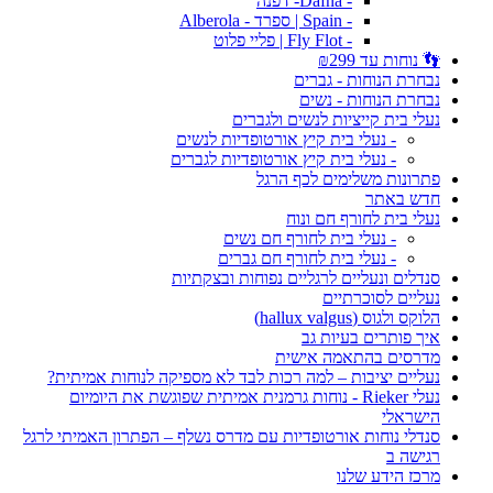
- Dafna- דפנה
- Spain | ספרד - Alberola
- Fly Flot | פליי פלוט
👣 נוחות עד ₪299
נבחרת הנוחות - גברים
נבחרת הנוחות - נשים
נעלי בית קייציות לנשים ולגברים
- נעלי בית קיץ אורטופדיות לנשים
- נעלי בית קיץ אורטופדיות לגברים
פתרונות משלימים לכף הרגל
חדש באתר
נעלי בית לחורף חם ונוח
- נעלי בית לחורף חם נשים
- נעלי בית לחורף חם גברים
סנדלים ונעליים לרגליים נפוחות ובצקתיות
נעליים לסוכרתיים
הלוקס ולגוס (hallux valgus)
איך פותרים בעיות גב
מדרסים בהתאמה אישית
נעליים יציבות – למה רכות לבד לא מספיקה לנוחות אמיתית?
נעלי Rieker - נוחות גרמנית אמיתית שפוגשת את היומיום
הישראלי
סנדלי נוחות אורטופדיות עם מדרס נשלף – הפתרון האמיתי לרגל
רגישה ב
מרכז הידע שלנו