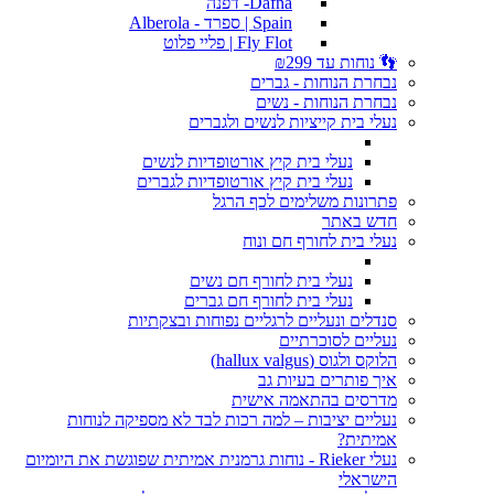
Dafna- דפנה
Spain | ספרד - Alberola
Fly Flot | פליי פלוט
👣 נוחות עד ₪299
נבחרת הנוחות - גברים
נבחרת הנוחות - נשים
נעלי בית קייציות לנשים ולגברים
נעלי בית קיץ אורטופדיות לנשים
נעלי בית קיץ אורטופדיות לגברים
פתרונות משלימים לכף הרגל
חדש באתר
נעלי בית לחורף חם ונוח
נעלי בית לחורף חם נשים
נעלי בית לחורף חם גברים
סנדלים ונעליים לרגליים נפוחות ובצקתיות
נעליים לסוכרתיים
הלוקס ולגוס (hallux valgus)
איך פותרים בעיות גב
מדרסים בהתאמה אישית
נעליים יציבות – למה רכות לבד לא מספיקה לנוחות
אמיתית?
נעלי Rieker - נוחות גרמנית אמיתית שפוגשת את היומיום
הישראלי