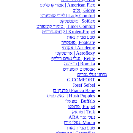
American Flex | אמריקו פלקס
Glove | גלוב
Lady Comfort | ליידי קומפורט
Softlex | סופטפלקס
Timor Comfort | טימור קומפורט
Kroten-Propet | קרוטן-פרופט
טבע מבית נאות
Footcare | פוטקייר
Academy | אקדמי
Aeroflexy | ארופלקסי
Relife | נעלי נשים רילייף
Romika | רומיקה
אבסולוט קומפורט
מותגי נעלי גברים
G COMFORT
Josef Seibel
Franco Bane | פרנקו בן
Hush Puppies | האש פפיס
Buffalo | בופאלו
Propet | פרופט
Trak | טראק
נעלי גבר ARA
Moran -נעלי מורן
טבע מבית נאות