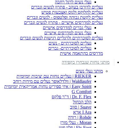
נעלי נשים לרגל רחבה
נעליים לדורבן בעקב - פתרון לנשים וגברים
נעליים להלוקס ולגוס ואצבעות פטיש
נעליים לקשת גבוהה ופלטפוס - לנשים וגברים
נעליים למדרסים אישיים - פתרון לנשים וגברים
נעלי גברים למדרסים אישיים
נעלי נשים למדרסים אישיים
נעליים לסוכרתיים ולרגליים רגישות לנשים וגברים
נעליים לסוכרתיים - נשים
נעליים לסוכרתיים- גברים
מדרסים בהתאמה אישית
מותגי נוחות שנבחרו בקפידה
מותגי נעלי נשים
RIEKER | נעליים נוחות עם יציבות יומיומית
Waldlaufer | וולדלאופר נעלים עם מידות רוחב
Easy Spirit | איזי ספיריט נוחות אמריקאית יומיומית
G Comfort
Dr. F. Flex | ד"ר פלקס
הלב הכחול
Suave | סווב
I Ara ארא
Rohde | רודה
Moran - נעלי מורן
Fly Foot | פליי פוט