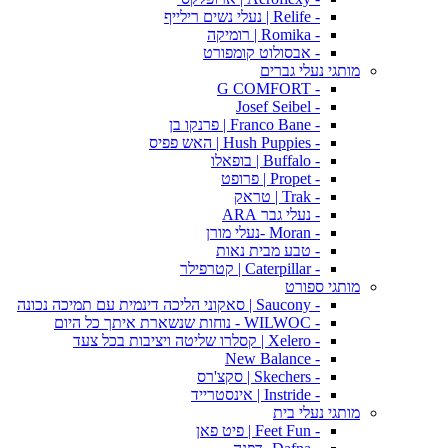
- Relife | נעלי נשים רילייף
- Romika | רומיקה
- אבסולוט קומפורט
מותגי נעלי גברים
- G COMFORT
- Josef Seibel
- Franco Bane | פרנקו בן
- Hush Puppies | האש פפיס
- Buffalo | בופאלו
- Propet | פרופט
- Trak | טראק
- נעלי גבר ARA
- Moran -נעלי מורן
- טבע מבית נאות
- Caterpillar | קטרפילר
מותגי ספורט
- Saucony | סאקוני הליכה דינמית עם תמיכה נכונה
- WILWOC - נוחות שנשארת איתך כל היום
- Xelero | קסלרו שליטה ויציבות בכל צעד
- New Balance
- Skechers | סקצ'רס
- Instride | אינסטרייד
מותגי נעלי בית
- Feet Fun | פיט פאן