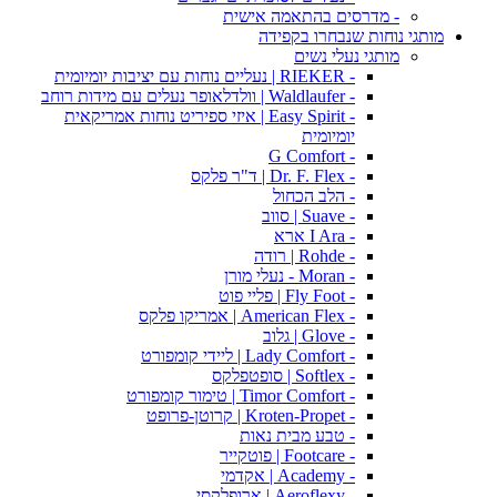
- מדרסים בהתאמה אישית
מותגי נוחות שנבחרו בקפידה
מותגי נעלי נשים
- RIEKER | נעליים נוחות עם יציבות יומיומית
- Waldlaufer | וולדלאופר נעלים עם מידות רוחב
- Easy Spirit | איזי ספיריט נוחות אמריקאית
יומיומית
- G Comfort
- Dr. F. Flex | ד"ר פלקס
- הלב הכחול
- Suave | סווב
- I Ara ארא
- Rohde | רודה
- Moran - נעלי מורן
- Fly Foot | פליי פוט
- American Flex | אמריקו פלקס
- Glove | גלוב
- Lady Comfort | ליידי קומפורט
- Softlex | סופטפלקס
- Timor Comfort | טימור קומפורט
- Kroten-Propet | קרוטן-פרופט
- טבע מבית נאות
- Footcare | פוטקייר
- Academy | אקדמי
- Aeroflexy | ארופלקסי