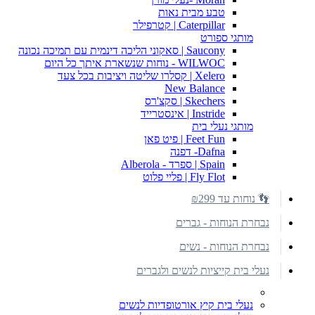
טבע מבית נאות
Caterpillar | קטרפילר
מותגי ספורט
Saucony | סאקוני הליכה דינמית עם תמיכה נכונה
WILWOC - נוחות שנשארת איתך כל היום
Xelero | קסלרו שליטה ויציבות בכל צעד
New Balance
Skechers | סקצ'רס
Instride | אינסטרייד
מותגי נעלי בית
Feet Fun | פיט פאן
Dafna- דפנה
Spain | ספרד - Alberola
Fly Flot | פליי פלוט
👣 נוחות עד ₪299
נבחרת הנוחות - גברים
נבחרת הנוחות - נשים
נעלי בית קייציות לנשים ולגברים
נעלי בית קיץ אורטופדיות לנשים