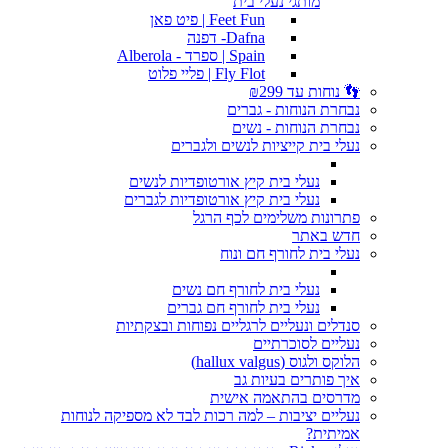
מותגי נעלי בית
Feet Fun | פיט פאן
Dafna- דפנה
Spain | ספרד - Alberola
Fly Flot | פליי פלוט
👣 נוחות עד ₪299
נבחרת הנוחות - גברים
נבחרת הנוחות - נשים
נעלי בית קייציות לנשים ולגברים
נעלי בית קיץ אורטופדיות לנשים
נעלי בית קיץ אורטופדיות לגברים
פתרונות משלימים לכף הרגל
חדש באתר
נעלי בית לחורף חם ונוח
נעלי בית לחורף חם נשים
נעלי בית לחורף חם גברים
סנדלים ונעליים לרגליים נפוחות ובצקתיות
נעליים לסוכרתיים
הלוקס ולגוס (hallux valgus)
איך פותרים בעיות גב
מדרסים בהתאמה אישית
נעליים יציבות – למה רכות לבד לא מספיקה לנוחות
אמיתית?