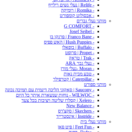
- Relife | נעלי נשים רילייף
- Romika | רומיקה
- אבסולוט קומפורט
מותגי נעלי גברים
- G COMFORT
- Josef Seibel
- Franco Bane | פרנקו בן
- Hush Puppies | האש פפיס
- Buffalo | בופאלו
- Propet | פרופט
- Trak | טראק
- נעלי גבר ARA
- Moran -נעלי מורן
- טבע מבית נאות
- Caterpillar | קטרפילר
מותגי ספורט
- Saucony | סאקוני הליכה דינמית עם תמיכה נכונה
- WILWOC - נוחות שנשארת איתך כל היום
- Xelero | קסלרו שליטה ויציבות בכל צעד
- New Balance
- Skechers | סקצ'רס
- Instride | אינסטרייד
מותגי נעלי בית
- Feet Fun | פיט פאן