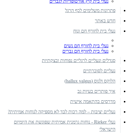
נעלי בית קיץ אורטופדיות לגברים
פתרונות משלימים לכף הרגל
חדש באתר
נעלי בית לחורף חם ונוח
נעלי בית לחורף חם נשים
נעלי בית לחורף חם גברים
סנדלים ונעליים לרגליים נפוחות ובצקתיות
נעליים לסוכרתיים
הלוקס ולגוס (hallux valgus)
איך פותרים בעיות גב
מדרסים בהתאמה אישית
נעליים יציבות – למה רכות לבד לא מספיקה לנוחות אמיתית?
נעלי Rieker - נוחות גרמנית אמיתית שפוגשת את היומיום
הישראלי