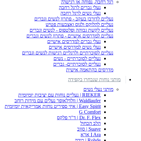
רגל רחבה, נפוחה או רגישה?
נעלי גברים לרגל רחבה
נעלי נשים לרגל רחבה
נעליים לדורבן בעקב - פתרון לנשים וגברים
נעליים להלוקס ולגוס ואצבעות פטיש
נעליים לקשת גבוהה ופלטפוס - לנשים וגברים
נעליים למדרסים אישיים - פתרון לנשים וגברים
נעלי גברים למדרסים אישיים
נעלי נשים למדרסים אישיים
נעליים לסוכרתיים ולרגליים רגישות לנשים וגברים
נעליים לסוכרתיים - נשים
נעליים לסוכרתיים- גברים
מדרסים בהתאמה אישית
מותגי נוחות שנבחרו בקפידה
מותגי נעלי נשים
RIEKER | נעליים נוחות עם יציבות יומיומית
Waldlaufer | וולדלאופר נעלים עם מידות רוחב
Easy Spirit | איזי ספיריט נוחות אמריקאית יומיומית
G Comfort
Dr. F. Flex | ד"ר פלקס
הלב הכחול
Suave | סווב
I Ara ארא
Rohde | רודה