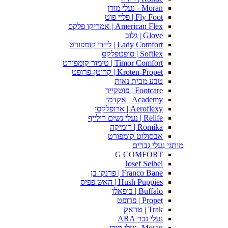
Moran - נעלי מורן
Fly Foot | פליי פוט
American Flex | אמריקו פלקס
Glove | גלוב
Lady Comfort | ליידי קומפורט
Softlex | סופטפלקס
Timor Comfort | טימור קומפורט
Kroten-Propet | קרוטן-פרופט
טבע מבית נאות
Footcare | פוטקייר
Academy | אקדמי
Aeroflexy | ארופלקסי
Relife | נעלי נשים רילייף
Romika | רומיקה
אבסולוט קומפורט
מותגי נעלי גברים
G COMFORT
Josef Seibel
Franco Bane | פרנקו בן
Hush Puppies | האש פפיס
Buffalo | בופאלו
Propet | פרופט
Trak | טראק
נעלי גבר ARA
Moran -נעלי מורן