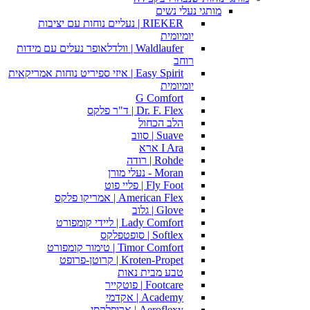
מותגי נעלי נשים
RIEKER | נעליים נוחות עם יציבות
יומיומית
Waldlaufer | וולדלאופר נעלים עם מידות
רוחב
Easy Spirit | איזי ספיריט נוחות אמריקאית
יומיומית
G Comfort
Dr. F. Flex | ד"ר פלקס
הלב הכחול
Suave | סווב
I Ara ארא
Rohde | רודה
Moran - נעלי מורן
Fly Foot | פליי פוט
American Flex | אמריקו פלקס
Glove | גלוב
Lady Comfort | ליידי קומפורט
Softlex | סופטפלקס
Timor Comfort | טימור קומפורט
Kroten-Propet | קרוטן-פרופט
טבע מבית נאות
Footcare | פוטקייר
Academy | אקדמי
Aeroflexy | ארופלקסי