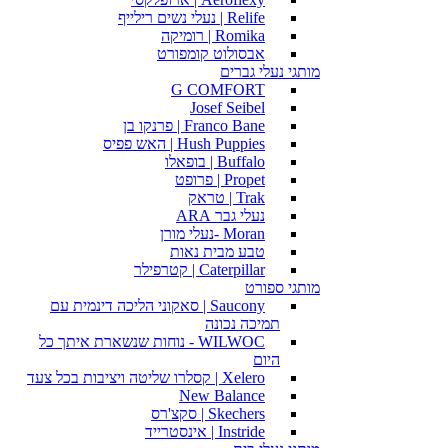
Relife | נעלי נשים רילייף
Romika | רומיקה
אבסולוט קומפורט
מותגי נעלי גברים
G COMFORT
Josef Seibel
Franco Bane | פרנקו בן
Hush Puppies | האש פפיס
Buffalo | בופאלו
Propet | פרופט
Trak | טראק
נעלי גבר ARA
Moran -נעלי מורן
טבע מבית נאות
Caterpillar | קטרפילר
מותגי ספורט
Saucony | סאקוני הליכה דינמית עם
תמיכה נכונה
WILWOC - נוחות שנשארת איתך כל
היום
Xelero | קסלרו שליטה ויציבות בכל צעד
New Balance
Skechers | סקצ'רס
Instride | אינסטרייד