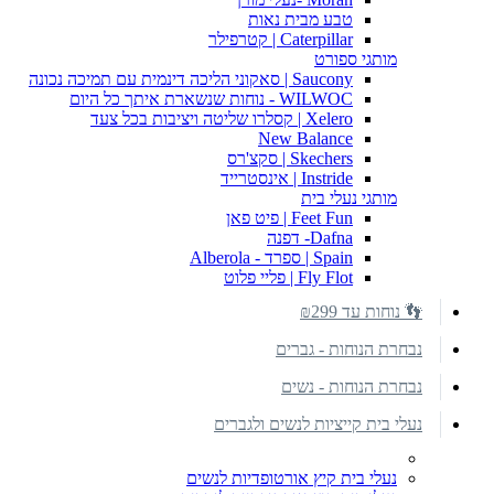
טבע מבית נאות
Caterpillar | קטרפילר
מותגי ספורט
Saucony | סאקוני הליכה דינמית עם תמיכה נכונה
WILWOC - נוחות שנשארת איתך כל היום
Xelero | קסלרו שליטה ויציבות בכל צעד
New Balance
Skechers | סקצ'רס
Instride | אינסטרייד
מותגי נעלי בית
Feet Fun | פיט פאן
Dafna- דפנה
Spain | ספרד - Alberola
Fly Flot | פליי פלוט
👣 נוחות עד ₪299
נבחרת הנוחות - גברים
נבחרת הנוחות - נשים
נעלי בית קייציות לנשים ולגברים
נעלי בית קיץ אורטופדיות לנשים