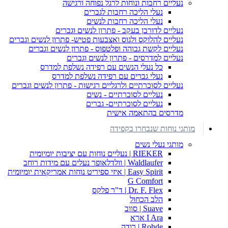
נעליים רחבות ונוחות לרגל נפוחה ורגישה
נעלי הליכה רחבות לגברים
נעלי הליכה רחבות לנשים
נעליים לדורבן בעקב - פתרון לנשים וגברים
נעליים להלוקס ולגוס ואצבעות פטיש- פתרון לנשים וגברים
נעליים לקשת גבוהה ופלטפוס - פתרון לנשים וגברים
נעליים למדרסים - פתרון לנשים וגברים
כל נעלי הנשים עם רפידה נשלפת למדרס
נעלי גברים עם רפידה נשלפת למדרס
נעליים לסוכרתיים ולרגליים רגישות - פתרון לנשים וגברים
נעליים לסוכרתיים - נשים
נעליים לסוכרתיים- גברים
מדרסים בהתאמה אישית
מותגי נוחות שנבחרו בקפידה
מותגי נעלי נשים
RIEKER | נעליים נוחות עם יציבות יומיומית
Waldlaufer | וולדלאופר נעלים עם מידות רוחב
Easy Spirit | איזי ספיריט נוחות אמריקאית יומיומית
G Comfort
Dr. F. Flex | ד"ר פלקס
הלב הכחול
Suave | סווב
I Ara ארא
Rohde | רודה