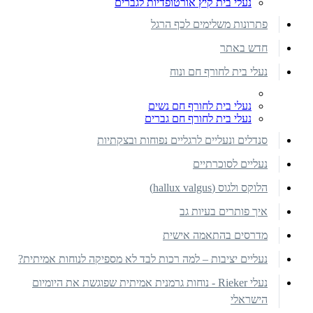
נעלי בית קיץ אורטופדיות לגברים
פתרונות משלימים לכף הרגל
חדש באתר
נעלי בית לחורף חם ונוח
נעלי בית לחורף חם נשים
נעלי בית לחורף חם גברים
סנדלים ונעליים לרגליים נפוחות ובצקתיות
נעליים לסוכרתיים
הלוקס ולגוס (hallux valgus)
איך פותרים בעיות גב
מדרסים בהתאמה אישית
נעליים יציבות – למה רכות לבד לא מספיקה לנוחות אמיתית?
נעלי Rieker - נוחות גרמנית אמיתית שפוגשת את היומיום
הישראלי