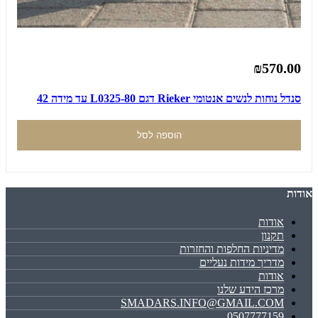
₪570.00
סנדל נוחות לנשים אנטומי Rieker דגם L0325-80 עד מידה 42
הוספה לסל
אודות
אודות
תקנון
מדיניות החלפות והחזרות
מדריך מידות נעליים
אודות
מרכז הידע שלנו
SMADARS.INFO@GMAIL.COM
0507777159