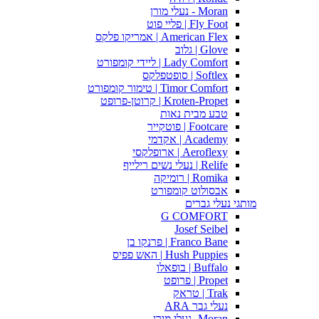
Moran - נעלי מורן
Fly Foot | פליי פוט
American Flex | אמריקו פלקס
Glove | גלוב
Lady Comfort | ליידי קומפורט
Softlex | סופטפלקס
Timor Comfort | טימור קומפורט
Kroten-Propet | קרוטן-פרופט
טבע מבית נאות
Footcare | פוטקייר
Academy | אקדמי
Aeroflexy | ארופלקסי
Relife | נעלי נשים רילייף
Romika | רומיקה
אבסולוט קומפורט
מותגי נעלי גברים
G COMFORT
Josef Seibel
Franco Bane | פרנקו בן
Hush Puppies | האש פפיס
Buffalo | בופאלו
Propet | פרופט
Trak | טראק
נעלי גבר ARA
Moran -נעלי מורן