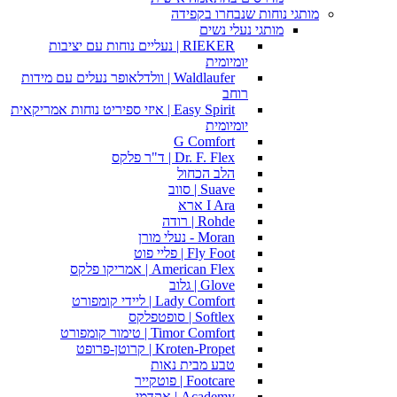
מותגי נוחות שנבחרו בקפידה
מותגי נעלי נשים
RIEKER | נעליים נוחות עם יציבות
יומיומית
Waldlaufer | וולדלאופר נעלים עם מידות
רוחב
Easy Spirit | איזי ספיריט נוחות אמריקאית
יומיומית
G Comfort
Dr. F. Flex | ד"ר פלקס
הלב הכחול
Suave | סווב
I Ara ארא
Rohde | רודה
Moran - נעלי מורן
Fly Foot | פליי פוט
American Flex | אמריקו פלקס
Glove | גלוב
Lady Comfort | ליידי קומפורט
Softlex | סופטפלקס
Timor Comfort | טימור קומפורט
Kroten-Propet | קרוטן-פרופט
טבע מבית נאות
Footcare | פוטקייר
Academy | אקדמי