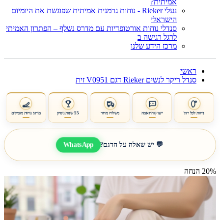
אמיתית?
נעלי Rieker - נוחות גרמנית אמיתית שפוגשת את היומיום
הישראלי
סנדלי נוחות אורטופדיות עם מדרס נשלף – הפתרון האמיתי
לרגל רגישה ב
מרכז הידע שלנו
ראשי
סנדל ריקר לנשים Rieker דגם V0951 זית
נוחות לכל רגל
ייעוץ והתאמה
משלוח מהיר
55 שנות ניסיון
מותגי נוחות מובילים
WhatsApp
💬 יש שאלה על הדגם?
20% הנחה