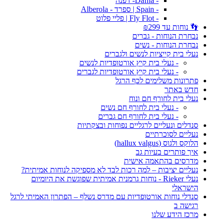
- Dafna- דפנה
- Spain | ספרד - Alberola
- Fly Flot | פליי פלוט
👣 נוחות עד ₪299
נבחרת הנוחות - גברים
נבחרת הנוחות - נשים
נעלי בית קייציות לנשים ולגברים
- נעלי בית קיץ אורטופדיות לנשים
- נעלי בית קיץ אורטופדיות לגברים
פתרונות משלימים לכף הרגל
חדש באתר
נעלי בית לחורף חם ונוח
- נעלי בית לחורף חם נשים
- נעלי בית לחורף חם גברים
סנדלים ונעליים לרגליים נפוחות ובצקתיות
נעליים לסוכרתיים
הלוקס ולגוס (hallux valgus)
איך פותרים בעיות גב
מדרסים בהתאמה אישית
נעליים יציבות – למה רכות לבד לא מספיקה לנוחות אמיתית?
נעלי Rieker - נוחות גרמנית אמיתית שפוגשת את היומיום
הישראלי
סנדלי נוחות אורטופדיות עם מדרס נשלף – הפתרון האמיתי לרגל
רגישה ב
מרכז הידע שלנו