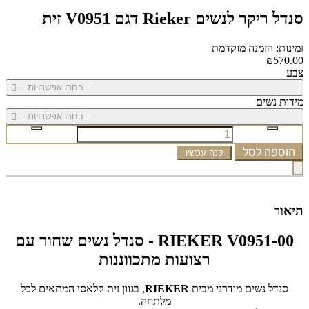
סנדל ריקר לנשים Rieker דגם V0951 זית
זמינות: הזמנה מוקדמת
₪570.00
צבע
--- בחרו אפשרויות ---
מידות נשים
--- בחרו אפשרויות ---
הוספה לסל
קנה עכשיו
תיאור
RIEKER V0951-00 - סנדל נשים שחור עם
רצועות מתכווננות
סנדל נשים מודרני מבית
RIEKER
, בגוון זית קלאסי המתאים לכל
מלתחה.