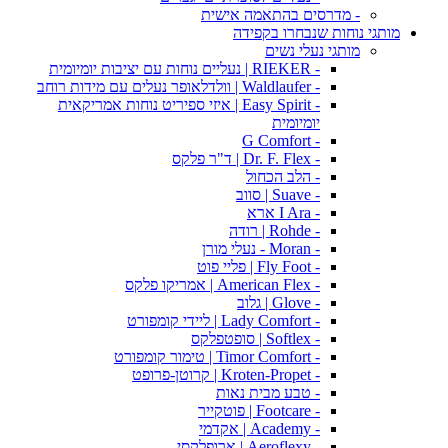
- מדרסים בהתאמה אישית
מותגי נוחות שנבחרו בקפידה
מותגי נעלי נשים
- RIEKER | נעליים נוחות עם יציבות יומיומית
- Waldlaufer | וולדלאופר נעלים עם מידות רוחב
- Easy Spirit | איזי ספיריט נוחות אמריקאית
יומיומית
- G Comfort
- Dr. F. Flex | ד"ר פלקס
- הלב הכחול
- Suave | סווב
- I Ara ארא
- Rohde | רודה
- Moran - נעלי מורן
- Fly Foot | פליי פוט
- American Flex | אמריקו פלקס
- Glove | גלוב
- Lady Comfort | ליידי קומפורט
- Softlex | סופטפלקס
- Timor Comfort | טימור קומפורט
- Kroten-Propet | קרוטן-פרופט
- טבע מבית נאות
- Footcare | פוטקייר
- Academy | אקדמי
- Aeroflexy | ארופלקסי