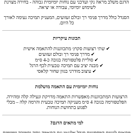
הדגם משלב מראה נקי ועדכני עם נוחות יומיומית גבוהה - בחירה מצוינת
לשימוש יומיומי, עבודה או יציאה.
הסנדל כולל מדרך פנימי רך ובולם זעזועים, המעניק תמיכה נעימה לאורך
כל היום.
תכונות עיקריות
✔ שתי רצועות סקוץ׳ מתכווננות להתאמה אישית
✔ מדרך פנימי רך ובולם זעזועים
✔ סוליית פלטפורמה בגובה כ-4 ס״מ
✔ מבנה יציב עם תמיכה טבעית לכף הרגל
✔ עיצוב מודרני בגוון שחור קלאסי
נוחות יומיומית עם התאמה מושלמת
הרצועות המתכווננות מאפשרות התאמה מדויקת ונעילה קלה ומהירה.
הפלטפורמה בגובה 4 ס״מ מעניקה תמיכה טבעית והרמה קלה – מבלי
לפגוע בתחושת הנוחות.
למי מתאים הדגם?
מתאים לנשים המחפשות סנדל אלגנטי עם התאמה נוחה ותמיכה יומיומית