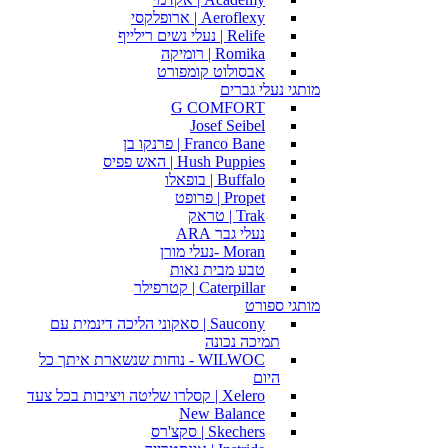
Aeroflexy | ארופלקסי
Relife | נעלי נשים רילייף
Romika | רומיקה
אבסולוט קומפורט
מותגי נעלי גברים
G COMFORT
Josef Seibel
Franco Bane | פרנקו בן
Hush Puppies | האש פפיס
Buffalo | בופאלו
Propet | פרופט
Trak | טראק
נעלי גבר ARA
Moran -נעלי מורן
טבע מבית נאות
Caterpillar | קטרפילר
מותגי ספורט
Saucony | סאקוני הליכה דינמית עם
תמיכה נכונה
WILWOC - נוחות שנשארת איתך כל
היום
Xelero | קסלרו שליטה ויציבות בכל צעד
New Balance
Skechers | סקצ'רס