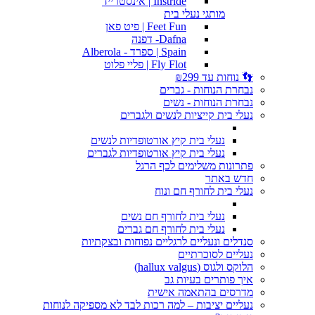
Instride | אינסטרייד
מותגי נעלי בית
Feet Fun | פיט פאן
Dafna- דפנה
Spain | ספרד - Alberola
Fly Flot | פליי פלוט
👣 נוחות עד ₪299
נבחרת הנוחות - גברים
נבחרת הנוחות - נשים
נעלי בית קייציות לנשים ולגברים
נעלי בית קיץ אורטופדיות לנשים
נעלי בית קיץ אורטופדיות לגברים
פתרונות משלימים לכף הרגל
חדש באתר
נעלי בית לחורף חם ונוח
נעלי בית לחורף חם נשים
נעלי בית לחורף חם גברים
סנדלים ונעליים לרגליים נפוחות ובצקתיות
נעליים לסוכרתיים
הלוקס ולגוס (hallux valgus)
איך פותרים בעיות גב
מדרסים בהתאמה אישית
נעליים יציבות – למה רכות לבד לא מספיקה לנוחות