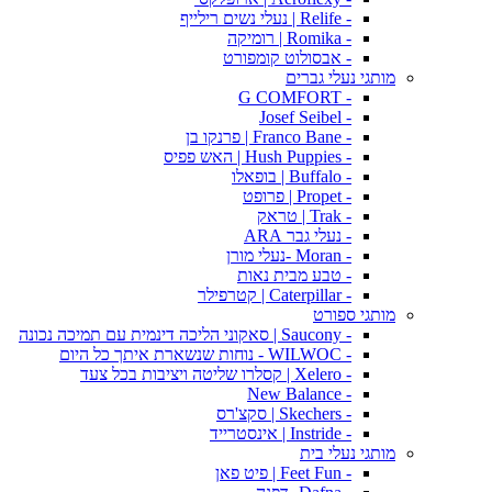
- Relife | נעלי נשים רילייף
- Romika | רומיקה
- אבסולוט קומפורט
מותגי נעלי גברים
- G COMFORT
- Josef Seibel
- Franco Bane | פרנקו בן
- Hush Puppies | האש פפיס
- Buffalo | בופאלו
- Propet | פרופט
- Trak | טראק
- נעלי גבר ARA
- Moran -נעלי מורן
- טבע מבית נאות
- Caterpillar | קטרפילר
מותגי ספורט
- Saucony | סאקוני הליכה דינמית עם תמיכה נכונה
- WILWOC - נוחות שנשארת איתך כל היום
- Xelero | קסלרו שליטה ויציבות בכל צעד
- New Balance
- Skechers | סקצ'רס
- Instride | אינסטרייד
מותגי נעלי בית
- Feet Fun | פיט פאן