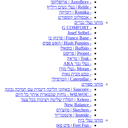
- Aeroflexy | ארופלקסי
- Relife | נעלי נשים רילייף
- Romika | רומיקה
- אבסולוט קומפורט
מותגי נעלי גברים
- G COMFORT
- Josef Seibel
- Franco Bane | פרנקו בן
- Hush Puppies | האש פפיס
- Buffalo | בופאלו
- Propet | פרופט
- Trak | טראק
- נעלי גבר ARA
- Moran -נעלי מורן
- טבע מבית נאות
- Caterpillar | קטרפילר
מותגי ספורט
- Saucony | סאקוני הליכה דינמית עם תמיכה נכונה
- WILWOC - נוחות שנשארת איתך כל היום
- Xelero | קסלרו שליטה ויציבות בכל צעד
- New Balance
- Skechers | סקצ'רס
- Instride | אינסטרייד
מותגי נעלי בית
- Feet Fun | פיט פאן