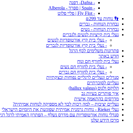
- Dafna- דפנה
- Spain | ספרד - Alberola
- Fly Flot | פליי פלוט
👣 נוחות עד ₪299
נבחרת הנוחות - גברים
נבחרת הנוחות - נשים
נעלי בית קייציות לנשים ולגברים
- נעלי בית קיץ אורטופדיות לנשים
- נעלי בית קיץ אורטופדיות לגברים
פתרונות משלימים לכף הרגל
חדש באתר
נעלי בית לחורף חם ונוח
- נעלי בית לחורף חם נשים
- נעלי בית לחורף חם גברים
סנדלים ונעליים לרגליים נפוחות ובצקתיות
נעליים לסוכרתיים
הלוקס ולגוס (hallux valgus)
איך פותרים בעיות גב
מדרסים בהתאמה אישית
נעליים יציבות – למה רכות לבד לא מספיקה לנוחות אמיתית?
נעלי Rieker - נוחות גרמנית אמיתית שפוגשת את היומיום הישראלי
סנדלי נוחות אורטופדיות עם מדרס נשלף – הפתרון האמיתי לרגל רגי
מרכז הידע שלנו