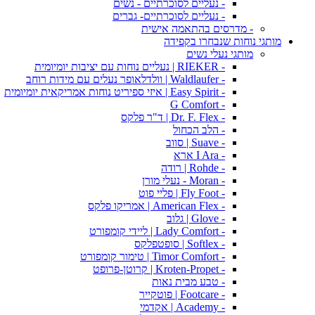
- נעליים לסוכרתיים - נשים
- נעליים לסוכרתיים- גברים
- מדרסים בהתאמה אישית
מותגי נוחות שנבחרו בקפידה
מותגי נעלי נשים
- RIEKER | נעליים נוחות עם יציבות יומיומית
- Waldlaufer | וולדלאופר נעלים עם מידות רוחב
- Easy Spirit | איזי ספיריט נוחות אמריקאית יומיומית
- G Comfort
- Dr. F. Flex | ד"ר פלקס
- הלב הכחול
- Suave | סווב
- I Ara ארא
- Rohde | רודה
- Moran - נעלי מורן
- Fly Foot | פליי פוט
- American Flex | אמריקו פלקס
- Glove | גלוב
- Lady Comfort | ליידי קומפורט
- Softlex | סופטפלקס
- Timor Comfort | טימור קומפורט
- Kroten-Propet | קרוטן-פרופט
- טבע מבית נאות
- Footcare | פוטקייר
- Academy | אקדמי