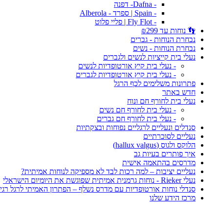
- Dafna- דפנה
- Spain | ספרד - Alberola
- Fly Flot | פליי פלוט
👣 נוחות עד ₪299
נבחרת הנוחות - גברים
נבחרת הנוחות - נשים
נעלי בית קייציות לנשים ולגברים
- נעלי בית קיץ אורטופדיות לנשים
- נעלי בית קיץ אורטופדיות לגברים
פתרונות משלימים לכף הרגל
חדש באתר
נעלי בית לחורף חם ונוח
- נעלי בית לחורף חם נשים
- נעלי בית לחורף חם גברים
סנדלים ונעליים לרגליים נפוחות ובצקתיות
נעליים לסוכרתיים
הלוקס ולגוס (hallux valgus)
איך פותרים בעיות גב
מדרסים בהתאמה אישית
נעליים יציבות – למה רכות לבד לא מספיקה לנוחות אמיתית?
נעלי Rieker - נוחות גרמנית אמיתית שפוגשת את היומיום הישראלי
סנדלי נוחות אורטופדיות עם מדרס נשלף – הפתרון האמיתי לרגל רגי
מרכז הידע שלנו