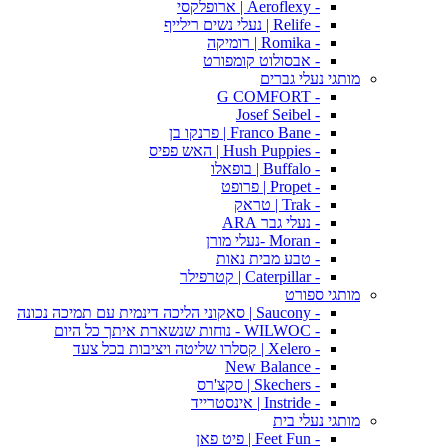
- Aeroflexy | ארופלקסי
- Relife | נעלי נשים רילייף
- Romika | רומיקה
- אבסולוט קומפורט
מותגי נעלי גברים
- G COMFORT
- Josef Seibel
- Franco Bane | פרנקו בן
- Hush Puppies | האש פפיס
- Buffalo | בופאלו
- Propet | פרופט
- Trak | טראק
- נעלי גבר ARA
- Moran -נעלי מורן
- טבע מבית נאות
- Caterpillar | קטרפילר
מותגי ספורט
- Saucony | סאקוני הליכה דינמית עם תמיכה נכונה
- WILWOC - נוחות שנשארת איתך כל היום
- Xelero | קסלרו שליטה ויציבות בכל צעד
- New Balance
- Skechers | סקצ'רס
- Instride | אינסטרייד
מותגי נעלי בית
- Feet Fun | פיט פאן