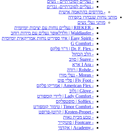
- נעליים לסוכרתיים - נשים
- נעליים לסוכרתיים- גברים
- מדרסים בהתאמה אישית
מותגי נוחות שנבחרו בקפידה
מותגי נעלי נשים
- RIEKER | נעליים נוחות עם יציבות יומיומית
- Waldlaufer | וולדלאופר נעלים עם מידות רוחב
- Easy Spirit | איזי ספיריט נוחות אמריקאית יומיומית
- G Comfort
- Dr. F. Flex | ד"ר פלקס
- הלב הכחול
- Suave | סווב
- I Ara ארא
- Rohde | רודה
- Moran - נעלי מורן
- Fly Foot | פליי פוט
- American Flex | אמריקו פלקס
- Glove | גלוב
- Lady Comfort | ליידי קומפורט
- Softlex | סופטפלקס
- Timor Comfort | טימור קומפורט
- Kroten-Propet | קרוטן-פרופט
- טבע מבית נאות
- Footcare | פוטקייר
- Academy | אקדמי