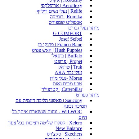
Aeroflexy | ארופלקסי
Relife | נעלי נשים רילייף
Romika | רומיקה
אבסולוט קומפורט
מותגי נעלי גברים
G COMFORT
Josef Seibel
Franco Bane | פרנקו בן
Hush Puppies | האש פפיס
Buffalo | בופאלו
Propet | פרופט
Trak | טראק
נעלי גבר ARA
Moran -נעלי מורן
טבע מבית נאות
Caterpillar | קטרפילר
מותגי ספורט
Saucony | סאקוני הליכה דינמית עם
תמיכה נכונה
WILWOC - נוחות שנשארת איתך כל
היום
Xelero | קסלרו שליטה ויציבות בכל צעד
New Balance
Skechers | סקצ'רס