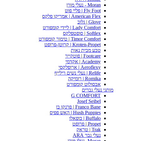
Moran - נעלי מורן
Fly Foot | פליי פוט
American Flex | אמריקו פלקס
Glove | גלוב
Lady Comfort | ליידי קומפורט
Softlex | סופטפלקס
Timor Comfort | טימור קומפורט
Kroten-Propet | קרוטן-פרופט
טבע מבית נאות
Footcare | פוטקייר
Academy | אקדמי
Aeroflexy | ארופלקסי
Relife | נעלי נשים רילייף
Romika | רומיקה
אבסולוט קומפורט
מותגי נעלי גברים
G COMFORT
Josef Seibel
Franco Bane | פרנקו בן
Hush Puppies | האש פפיס
Buffalo | בופאלו
Propet | פרופט
Trak | טראק
נעלי גבר ARA
Moran -נעלי מורן