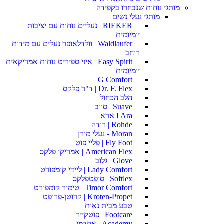
מותגי נוחות שנבחרו בקפידה
מותגי נעלי נשים
RIEKER | נעליים נוחות עם יציבות
יומיומית
Waldlaufer | וולדלאופר נעלים עם מידות
רוחב
Easy Spirit | איזי ספיריט נוחות אמריקאית
יומיומית
G Comfort
Dr. F. Flex | ד"ר פלקס
הלב הכחול
Suave | סווב
I Ara ארא
Rohde | רודה
Moran - נעלי מורן
Fly Foot | פליי פוט
American Flex | אמריקו פלקס
Glove | גלוב
Lady Comfort | ליידי קומפורט
Softlex | סופטפלקס
Timor Comfort | טימור קומפורט
Kroten-Propet | קרוטן-פרופט
טבע מבית נאות
Footcare | פוטקייר
Academy | אקדמי