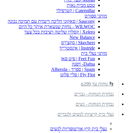
טבע מבית נאות
Caterpillar | קטרפילר
מותגי ספורט
Saucony | סאקוני הליכה דינמית עם תמיכה נכונה
WILWOC - נוחות שנשארת איתך כל היום
Xelero | קסלרו שליטה ויציבות בכל צעד
New Balance
Skechers | סקצ'רס
Instride | אינסטרייד
מותגי נעלי בית
Feet Fun | פיט פאן
Dafna- דפנה
Spain | ספרד - Alberola
Fly Flot | פליי פלוט
👣 נוחות עד ₪299
נבחרת הנוחות - גברים
נבחרת הנוחות - נשים
נעלי בית קייציות לנשים ולגברים
נעלי בית קיץ אורטופדיות לנשים