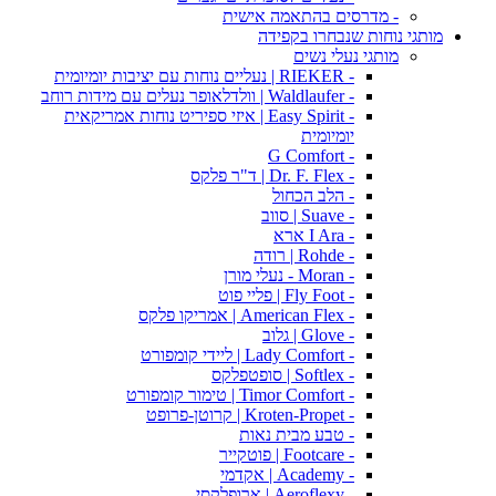
- מדרסים בהתאמה אישית
מותגי נוחות שנבחרו בקפידה
מותגי נעלי נשים
- RIEKER | נעליים נוחות עם יציבות יומיומית
- Waldlaufer | וולדלאופר נעלים עם מידות רוחב
- Easy Spirit | איזי ספיריט נוחות אמריקאית
יומיומית
- G Comfort
- Dr. F. Flex | ד"ר פלקס
- הלב הכחול
- Suave | סווב
- I Ara ארא
- Rohde | רודה
- Moran - נעלי מורן
- Fly Foot | פליי פוט
- American Flex | אמריקו פלקס
- Glove | גלוב
- Lady Comfort | ליידי קומפורט
- Softlex | סופטפלקס
- Timor Comfort | טימור קומפורט
- Kroten-Propet | קרוטן-פרופט
- טבע מבית נאות
- Footcare | פוטקייר
- Academy | אקדמי
- Aeroflexy | ארופלקסי