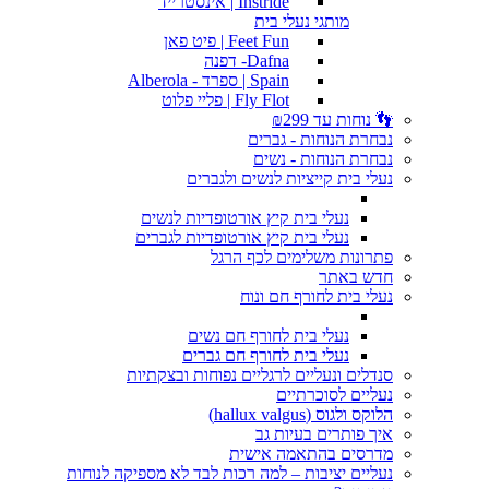
Instride | אינסטרייד
מותגי נעלי בית
Feet Fun | פיט פאן
Dafna- דפנה
Spain | ספרד - Alberola
Fly Flot | פליי פלוט
👣 נוחות עד ₪299
נבחרת הנוחות - גברים
נבחרת הנוחות - נשים
נעלי בית קייציות לנשים ולגברים
נעלי בית קיץ אורטופדיות לנשים
נעלי בית קיץ אורטופדיות לגברים
פתרונות משלימים לכף הרגל
חדש באתר
נעלי בית לחורף חם ונוח
נעלי בית לחורף חם נשים
נעלי בית לחורף חם גברים
סנדלים ונעליים לרגליים נפוחות ובצקתיות
נעליים לסוכרתיים
הלוקס ולגוס (hallux valgus)
איך פותרים בעיות גב
מדרסים בהתאמה אישית
נעליים יציבות – למה רכות לבד לא מספיקה לנוחות