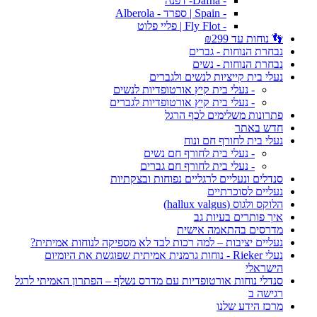
- Dafna- דפנה
- Spain | ספרד - Alberola
- Fly Flot | פליי פלוט
👣 נוחות עד ₪299
נבחרת הנוחות - גברים
נבחרת הנוחות - נשים
נעלי בית קייציות לנשים ולגברים
- נעלי בית קיץ אורטופדיות לנשים
- נעלי בית קיץ אורטופדיות לגברים
פתרונות משלימים לכף הרגל
חדש באתר
נעלי בית לחורף חם ונוח
- נעלי בית לחורף חם נשים
- נעלי בית לחורף חם גברים
סנדלים ונעליים לרגליים נפוחות ובצקתיות
נעליים לסוכרתיים
הלוקס ולגוס (hallux valgus)
איך פותרים בעיות גב
מדרסים בהתאמה אישית
נעליים יציבות – למה רכות לבד לא מספיקה לנוחות אמיתית?
נעלי Rieker - נוחות גרמנית אמיתית שפוגשת את היומיום
הישראלי
סנדלי נוחות אורטופדיות עם מדרס נשלף – הפתרון האמיתי לרגל
רגישה ב
מרכז הידע שלנו