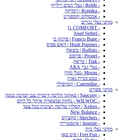
- Relife | נעלי נשים רילייף
- Romika | רומיקה
- אבסולוט קומפורט
מותגי נעלי גברים
- G COMFORT
- Josef Seibel
- Franco Bane | פרנקו בן
- Hush Puppies | האש פפיס
- Buffalo | בופאלו
- Propet | פרופט
- Trak | טראק
- נעלי גבר ARA
- Moran -נעלי מורן
- טבע מבית נאות
- Caterpillar | קטרפילר
מותגי ספורט
- Saucony | סאקוני הליכה דינמית עם תמיכה נכונה
- WILWOC - נוחות שנשארת איתך כל היום
- Xelero | קסלרו שליטה ויציבות בכל צעד
- New Balance
- Skechers | סקצ'רס
- Instride | אינסטרייד
מותגי נעלי בית
- Feet Fun | פיט פאן