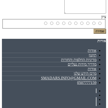
ציון
שמירה
אודות
אודות
תקנון
מדיניות החלפות והחזרות
מדריך מידות נעליים
אודות
מרכז הידע שלנו
SMADARS.INFO@GMAIL.COM
0507777159