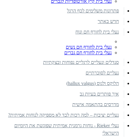
נעלי בית קיץ אורטופדיות לגברים
פתרונות משלימים לכף הרגל
חדש באתר
נעלי בית לחורף חם ונוח
נעלי בית לחורף חם נשים
נעלי בית לחורף חם גברים
סנדלים ונעליים לרגליים נפוחות ובצקתיות
נעליים לסוכרתיים
הלוקס ולגוס (hallux valgus)
איך פותרים בעיות גב
מדרסים בהתאמה אישית
נעליים יציבות – למה רכות לבד לא מספיקה לנוחות אמיתית?
נעלי Rieker - נוחות גרמנית אמיתית שפוגשת את היומיום
הישראלי