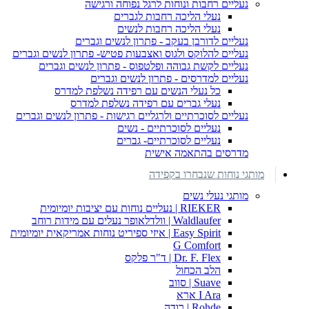
נעליים רחבות ונוחות לרגל נפוחה ורגישה
נעלי הליכה רחבות לגברים
נעלי הליכה רחבות לנשים
נעליים לדורבן בעקב - פתרון לנשים וגברים
נעליים להלוקס ולגוס ואצבעות פטיש- פתרון לנשים וגברים
נעליים לקשת גבוהה ופלטפוס - פתרון לנשים וגברים
נעליים למדרסים - פתרון לנשים וגברים
כל נעלי הנשים עם רפידה נשלפת למדרס
נעלי גברים עם רפידה נשלפת למדרס
נעליים לסוכרתיים ולרגליים רגישות - פתרון לנשים וגברים
נעליים לסוכרתיים - נשים
נעליים לסוכרתיים- גברים
מדרסים בהתאמה אישית
מותגי נוחות שנבחרו בקפידה
מותגי נעלי נשים
RIEKER | נעליים נוחות עם יציבות יומיומית
Waldlaufer | וולדלאופר נעלים עם מידות רוחב
Easy Spirit | איזי ספיריט נוחות אמריקאית יומיומית
G Comfort
Dr. F. Flex | ד"ר פלקס
הלב הכחול
Suave | סווב
I Ara ארא
Rohde | רודה