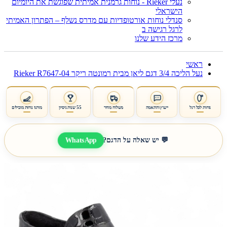
נעלי Rieker - נוחות גרמנית אמיתית שפוגשת את היומיום
הישראלי
סנדלי נוחות אורטופדיות עם מדרס נשלף – הפתרון האמיתי
לרגל רגישה ב
מרכז הידע שלנו
ראשי
נעל הליכה 3/4 דגם ליאן מבית רמונטה ריקר Rieker R7647-04
נוחות לכל רגל
ייעוץ והתאמה
משלוח מהיר
55 שנות ניסיון
מותגי נוחות מובילים
WhatsApp
💬 יש שאלה על הדגם?