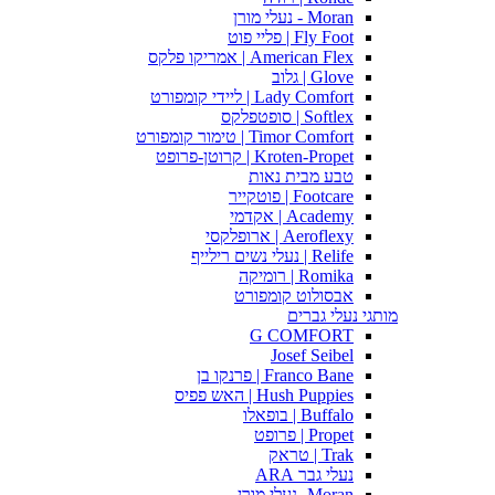
Moran - נעלי מורן
Fly Foot | פליי פוט
American Flex | אמריקו פלקס
Glove | גלוב
Lady Comfort | ליידי קומפורט
Softlex | סופטפלקס
Timor Comfort | טימור קומפורט
Kroten-Propet | קרוטן-פרופט
טבע מבית נאות
Footcare | פוטקייר
Academy | אקדמי
Aeroflexy | ארופלקסי
Relife | נעלי נשים רילייף
Romika | רומיקה
אבסולוט קומפורט
מותגי נעלי גברים
G COMFORT
Josef Seibel
Franco Bane | פרנקו בן
Hush Puppies | האש פפיס
Buffalo | בופאלו
Propet | פרופט
Trak | טראק
נעלי גבר ARA
Moran -נעלי מורן