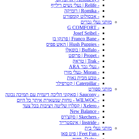
- Relife | נעלי נשים רילייף
- Romika | רומיקה
- אבסולוט קומפורט
מותגי נעלי גברים
- G COMFORT
- Josef Seibel
- Franco Bane | פרנקו בן
- Hush Puppies | האש פפיס
- Buffalo | בופאלו
- Propet | פרופט
- Trak | טראק
- נעלי גבר ARA
- Moran -נעלי מורן
- טבע מבית נאות
- Caterpillar | קטרפילר
מותגי ספורט
- Saucony | סאקוני הליכה דינמית עם תמיכה נכונה
- WILWOC - נוחות שנשארת איתך כל היום
- Xelero | קסלרו שליטה ויציבות בכל צעד
- New Balance
- Skechers | סקצ'רס
- Instride | אינסטרייד
מותגי נעלי בית
- Feet Fun | פיט פאן