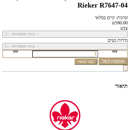
Rieker R7647-04
זמינות: קיים במלאי
₪590.00
צבע
--- בחרו אפשרויות ---
מידות נשים
--- בחרו אפשרויות ---
הוספה לסל
קנה עכשיו
תיאור