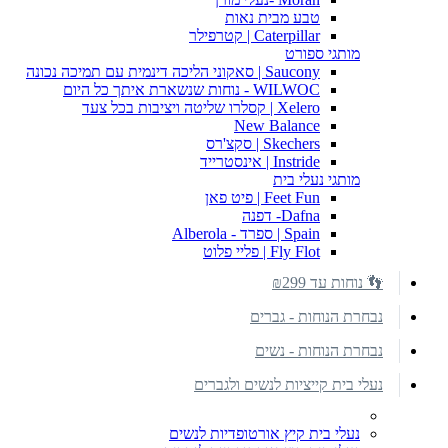
טבע מבית נאות
Caterpillar | קטרפילר
מותגי ספורט
Saucony | סאקוני הליכה דינמית עם תמיכה נכונה
WILWOC - נוחות שנשארת איתך כל היום
Xelero | קסלרו שליטה ויציבות בכל צעד
New Balance
Skechers | סקצ'רס
Instride | אינסטרייד
מותגי נעלי בית
Feet Fun | פיט פאן
Dafna- דפנה
Spain | ספרד - Alberola
Fly Flot | פליי פלוט
👣 נוחות עד ₪299
נבחרת הנוחות - גברים
נבחרת הנוחות - נשים
נעלי בית קייציות לנשים ולגברים
נעלי בית קיץ אורטופדיות לנשים