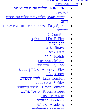
מותגי נעלי נשים
RIEKER | נעליים נוחות עם יציבות
יומיומית
Waldlaufer | וולדלאופר נעלים עם מידות
רוחב
Easy Spirit | איזי ספיריט נוחות אמריקאית
יומיומית
G Comfort
Dr. F. Flex | ד"ר פלקס
הלב הכחול
Suave | סווב
I Ara ארא
Rohde | רודה
Moran - נעלי מורן
Fly Foot | פליי פוט
American Flex | אמריקו פלקס
Glove | גלוב
Lady Comfort | ליידי קומפורט
Softlex | סופטפלקס
Timor Comfort | טימור קומפורט
Kroten-Propet | קרוטן-פרופט
טבע מבית נאות
Footcare | פוטקייר
Academy | אקדמי
Aeroflexy | ארופלקסי