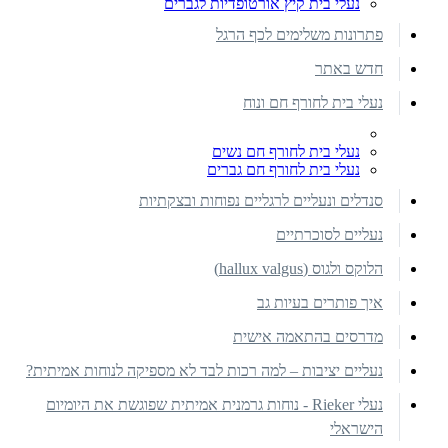
נעלי בית קיץ אורטופדיות לגברים
פתרונות משלימים לכף הרגל
חדש באתר
נעלי בית לחורף חם ונוח
נעלי בית לחורף חם נשים
נעלי בית לחורף חם גברים
סנדלים ונעליים לרגליים נפוחות ובצקתיות
נעליים לסוכרתיים
הלוקס ולגוס (hallux valgus)
איך פותרים בעיות גב
מדרסים בהתאמה אישית
נעליים יציבות – למה רכות לבד לא מספיקה לנוחות אמיתית?
נעלי Rieker - נוחות גרמנית אמיתית שפוגשת את היומיום
הישראלי