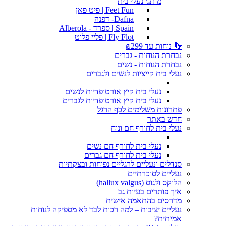
מותגי נעלי בית
Feet Fun | פיט פאן
Dafna- דפנה
Spain | ספרד - Alberola
Fly Flot | פליי פלוט
👣 נוחות עד ₪299
נבחרת הנוחות - גברים
נבחרת הנוחות - נשים
נעלי בית קייציות לנשים ולגברים
נעלי בית קיץ אורטופדיות לנשים
נעלי בית קיץ אורטופדיות לגברים
פתרונות משלימים לכף הרגל
חדש באתר
נעלי בית לחורף חם ונוח
נעלי בית לחורף חם נשים
נעלי בית לחורף חם גברים
סנדלים ונעליים לרגליים נפוחות ובצקתיות
נעליים לסוכרתיים
הלוקס ולגוס (hallux valgus)
איך פותרים בעיות גב
מדרסים בהתאמה אישית
נעליים יציבות – למה רכות לבד לא מספיקה לנוחות
אמיתית?