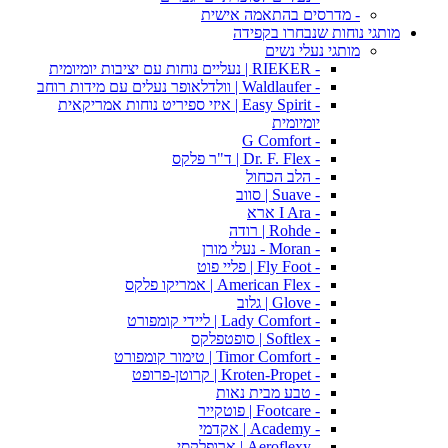
- מדרסים בהתאמה אישית
מותגי נוחות שנבחרו בקפידה
מותגי נעלי נשים
- RIEKER | נעליים נוחות עם יציבות יומיומית
- Waldlaufer | וולדלאופר נעלים עם מידות רוחב
- Easy Spirit | איזי ספיריט נוחות אמריקאית
יומיומית
- G Comfort
- Dr. F. Flex | ד"ר פלקס
- הלב הכחול
- Suave | סווב
- I Ara ארא
- Rohde | רודה
- Moran - נעלי מורן
- Fly Foot | פליי פוט
- American Flex | אמריקו פלקס
- Glove | גלוב
- Lady Comfort | ליידי קומפורט
- Softlex | סופטפלקס
- Timor Comfort | טימור קומפורט
- Kroten-Propet | קרוטן-פרופט
- טבע מבית נאות
- Footcare | פוטקייר
- Academy | אקדמי
- Aeroflexy | ארופלקסי