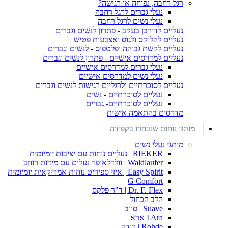
רגל רחבה, נפוחה או רגישה?
נעלי גברים לרגל רחבה
נעלי נשים לרגל רחבה
נעליים לדורבן בעקב - פתרון לנשים וגברים
נעליים להלוקס ולגוס ואצבעות פטיש
נעליים לקשת גבוהה ופלטפוס - לנשים וגברים
נעליים למדרסים אישיים - פתרון לנשים וגברים
נעלי גברים למדרסים אישיים
נעלי נשים למדרסים אישיים
נעליים לסוכרתיים ולרגליים רגישות לנשים וגברים
נעליים לסוכרתיים - נשים
נעליים לסוכרתיים- גברים
מדרסים בהתאמה אישית
מותגי נוחות שנבחרו בקפידה
מותגי נעלי נשים
RIEKER | נעליים נוחות עם יציבות יומיומית
Waldlaufer | וולדלאופר נעלים עם מידות רוחב
Easy Spirit | איזי ספיריט נוחות אמריקאית יומיומית
G Comfort
Dr. F. Flex | ד"ר פלקס
הלב הכחול
Suave | סווב
I Ara ארא
Rohde | רודה