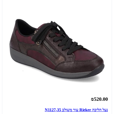
₪520.00
נעל הליכה Rieker עור משולב N1127-35