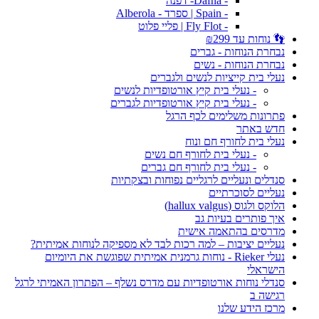
- Dafna- דפנה
- Spain | ספרד - Alberola
- Fly Flot | פליי פלוט
👣 נוחות עד ₪299
נבחרת הנוחות - גברים
נבחרת הנוחות - נשים
נעלי בית קייציות לנשים ולגברים
- נעלי בית קיץ אורטופדיות לנשים
- נעלי בית קיץ אורטופדיות לגברים
פתרונות משלימים לכף הרגל
חדש באתר
נעלי בית לחורף חם ונוח
- נעלי בית לחורף חם נשים
- נעלי בית לחורף חם גברים
סנדלים ונעליים לרגליים נפוחות ובצקתיות
נעליים לסוכרתיים
הלוקס ולגוס (hallux valgus)
איך פותרים בעיות גב
מדרסים בהתאמה אישית
נעליים יציבות – למה רכות לבד לא מספיקה לנוחות אמיתית?
נעלי Rieker - נוחות גרמנית אמיתית שפוגשת את היומיום
הישראלי
סנדלי נוחות אורטופדיות עם מדרס נשלף – הפתרון האמיתי לרגל
רגישה ב
מרכז הידע שלנו