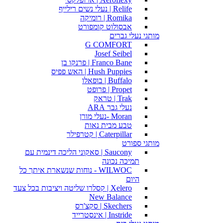
Relife | נעלי נשים רילייף
Romika | רומיקה
אבסולוט קומפורט
מותגי נעלי גברים
G COMFORT
Josef Seibel
Franco Bane | פרנקו בן
Hush Puppies | האש פפיס
Buffalo | בופאלו
Propet | פרופט
Trak | טראק
נעלי גבר ARA
Moran -נעלי מורן
טבע מבית נאות
Caterpillar | קטרפילר
מותגי ספורט
Saucony | סאקוני הליכה דינמית עם
תמיכה נכונה
WILWOC - נוחות שנשארת איתך כל
היום
Xelero | קסלרו שליטה ויציבות בכל צעד
New Balance
Skechers | סקצ'רס
Instride | אינסטרייד