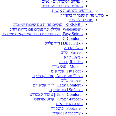
- נעליים לסוכרתיים - נשים
- נעליים לסוכרתיים- גברים
- מדרסים בהתאמה אישית
מותגי נוחות שנבחרו בקפידה
מותגי נעלי נשים
- RIEKER | נעליים נוחות עם יציבות יומיומית
- Waldlaufer | וולדלאופר נעלים עם מידות רוחב
- Easy Spirit | איזי ספיריט נוחות אמריקאית יומיומית
- G Comfort
- Dr. F. Flex | ד"ר פלקס
- הלב הכחול
- Suave | סווב
- I Ara ארא
- Rohde | רודה
- Moran - נעלי מורן
- Fly Foot | פליי פוט
- American Flex | אמריקו פלקס
- Glove | גלוב
- Lady Comfort | ליידי קומפורט
- Softlex | סופטפלקס
- Timor Comfort | טימור קומפורט
- Kroten-Propet | קרוטן-פרופט
- טבע מבית נאות
- Footcare | פוטקייר
- Academy | אקדמי