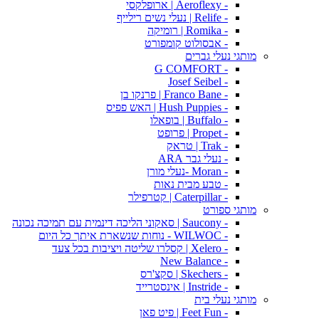
- Aeroflexy | ארופלקסי
- Relife | נעלי נשים רילייף
- Romika | רומיקה
- אבסולוט קומפורט
מותגי נעלי גברים
- G COMFORT
- Josef Seibel
- Franco Bane | פרנקו בן
- Hush Puppies | האש פפיס
- Buffalo | בופאלו
- Propet | פרופט
- Trak | טראק
- נעלי גבר ARA
- Moran -נעלי מורן
- טבע מבית נאות
- Caterpillar | קטרפילר
מותגי ספורט
- Saucony | סאקוני הליכה דינמית עם תמיכה נכונה
- WILWOC - נוחות שנשארת איתך כל היום
- Xelero | קסלרו שליטה ויציבות בכל צעד
- New Balance
- Skechers | סקצ'רס
- Instride | אינסטרייד
מותגי נעלי בית
- Feet Fun | פיט פאן