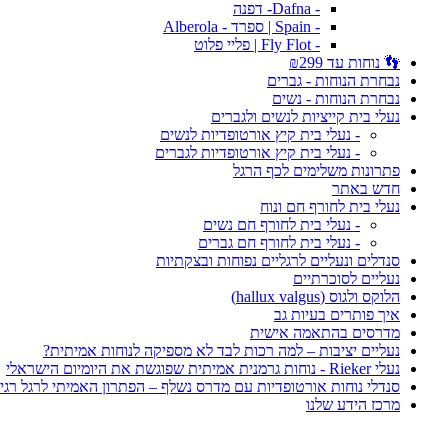
- Dafna- דפנה
- Spain | ספרד - Alberola
- Fly Flot | פליי פלוט
👣 נוחות עד ₪299
נבחרת הנוחות - גברים
נבחרת הנוחות - נשים
נעלי בית קייציות לנשים ולגברים
- נעלי בית קיץ אורטופדיות לנשים
- נעלי בית קיץ אורטופדיות לגברים
פתרונות משלימים לכף הרגל
חדש באתר
נעלי בית לחורף חם ונוח
- נעלי בית לחורף חם נשים
- נעלי בית לחורף חם גברים
סנדלים ונעליים לרגליים נפוחות ובצקתיות
נעליים לסוכרתיים
הלוקס ולגוס (hallux valgus)
איך פותרים בעיות גב
מדרסים בהתאמה אישית
נעליים יציבות – למה רכות לבד לא מספיקה לנוחות אמיתית?
נעלי Rieker - נוחות גרמנית אמיתית שפוגשת את היומיום הישראלי
סנדלי נוחות אורטופדיות עם מדרס נשלף – הפתרון האמיתי לרגל רגי
מרכז הידע שלנו