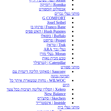
Relife | נעלי נשים רילייף
Romika | רומיקה
אבסולוט קומפורט
מותגי נעלי גברים
G COMFORT
Josef Seibel
Franco Bane | פרנקו בן
Hush Puppies | האש פפיס
Buffalo | בופאלו
Propet | פרופט
Trak | טראק
נעלי גבר ARA
Moran -נעלי מורן
טבע מבית נאות
Caterpillar | קטרפילר
מותגי ספורט
Saucony | סאקוני הליכה דינמית עם
תמיכה נכונה
WILWOC - נוחות שנשארת איתך כל
היום
Xelero | קסלרו שליטה ויציבות בכל צעד
New Balance
Skechers | סקצ'רס
Instride | אינסטרייד
מותגי נעלי בית