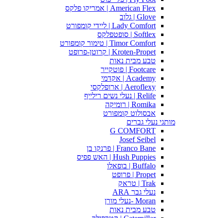
American Flex | אמריקו פלקס
Glove | גלוב
Lady Comfort | ליידי קומפורט
Softlex | סופטפלקס
Timor Comfort | טימור קומפורט
Kroten-Propet | קרוטן-פרופט
טבע מבית נאות
Footcare | פוטקייר
Academy | אקדמי
Aeroflexy | ארופלקסי
Relife | נעלי נשים רילייף
Romika | רומיקה
אבסולוט קומפורט
מותגי נעלי גברים
G COMFORT
Josef Seibel
Franco Bane | פרנקו בן
Hush Puppies | האש פפיס
Buffalo | בופאלו
Propet | פרופט
Trak | טראק
נעלי גבר ARA
Moran -נעלי מורן
טבע מבית נאות