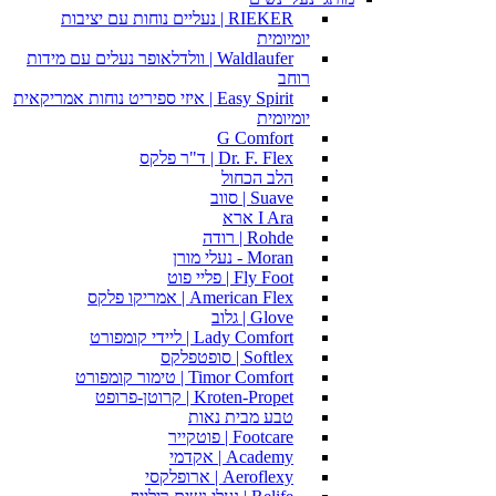
RIEKER | נעליים נוחות עם יציבות
יומיומית
Waldlaufer | וולדלאופר נעלים עם מידות
רוחב
Easy Spirit | איזי ספיריט נוחות אמריקאית
יומיומית
G Comfort
Dr. F. Flex | ד"ר פלקס
הלב הכחול
Suave | סווב
I Ara ארא
Rohde | רודה
Moran - נעלי מורן
Fly Foot | פליי פוט
American Flex | אמריקו פלקס
Glove | גלוב
Lady Comfort | ליידי קומפורט
Softlex | סופטפלקס
Timor Comfort | טימור קומפורט
Kroten-Propet | קרוטן-פרופט
טבע מבית נאות
Footcare | פוטקייר
Academy | אקדמי
Aeroflexy | ארופלקסי