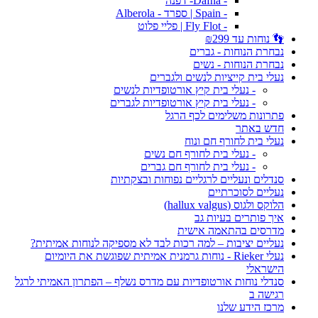
- Dafna- דפנה
- Spain | ספרד - Alberola
- Fly Flot | פליי פלוט
👣 נוחות עד ₪299
נבחרת הנוחות - גברים
נבחרת הנוחות - נשים
נעלי בית קייציות לנשים ולגברים
- נעלי בית קיץ אורטופדיות לנשים
- נעלי בית קיץ אורטופדיות לגברים
פתרונות משלימים לכף הרגל
חדש באתר
נעלי בית לחורף חם ונוח
- נעלי בית לחורף חם נשים
- נעלי בית לחורף חם גברים
סנדלים ונעליים לרגליים נפוחות ובצקתיות
נעליים לסוכרתיים
הלוקס ולגוס (hallux valgus)
איך פותרים בעיות גב
מדרסים בהתאמה אישית
נעליים יציבות – למה רכות לבד לא מספיקה לנוחות אמיתית?
נעלי Rieker - נוחות גרמנית אמיתית שפוגשת את היומיום
הישראלי
סנדלי נוחות אורטופדיות עם מדרס נשלף – הפתרון האמיתי לרגל
רגישה ב
מרכז הידע שלנו