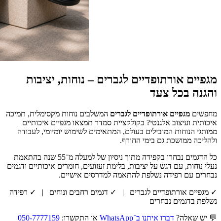
מגפיים אורתופדיים לגברים – נוחות, יציבות
והגנה בכל צעד
מחפשים
מגפיים אורתופדיים לגברים
המשלבים נוחות מקסימלית, תמיכה
איכותית ועיצוב אלגנטי? בקולקציית סמדר תמצאו מגפיים איכותיים
ממותגי הנוחות המובילים בעולם, המתאימים לשימוש יומיומי, לעבודה
ולהליכה ממושכת גם בימי החורף.
כל הדגמים נבחרו בקפידה מתוך ניסיון של למעלה מ־55 שנה בהתאמת
נעלי נוחות, עם דגש על יציבות, בלימת זעזועים, חומרים איכותיים ודגמים
נבחרים עם רפידה נשלפת להתאמה למדרסים אישיים.
✓ מגפיים אורתופדיים לגברים | ✓ דגמים רחבים ונוחים | ✓ רפידה
נשלפת בדגמים נבחרים
💬 יש שאלה?
דברו איתנו ב־WhatsApp
או התקשרו:
050-7777159