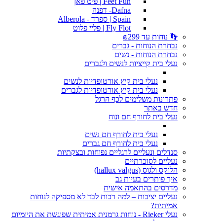
Feet Fun | פיט פאן
Dafna- דפנה
Spain | ספרד - Alberola
Fly Flot | פליי פלוט
👣 נוחות עד ₪299
נבחרת הנוחות - גברים
נבחרת הנוחות - נשים
נעלי בית קייציות לנשים ולגברים
נעלי בית קיץ אורטופדיות לנשים
נעלי בית קיץ אורטופדיות לגברים
פתרונות משלימים לכף הרגל
חדש באתר
נעלי בית לחורף חם ונוח
נעלי בית לחורף חם נשים
נעלי בית לחורף חם גברים
סנדלים ונעליים לרגליים נפוחות ובצקתיות
נעליים לסוכרתיים
הלוקס ולגוס (hallux valgus)
איך פותרים בעיות גב
מדרסים בהתאמה אישית
נעליים יציבות – למה רכות לבד לא מספיקה לנוחות
אמיתית?
נעלי Rieker - נוחות גרמנית אמיתית שפוגשת את היומיום