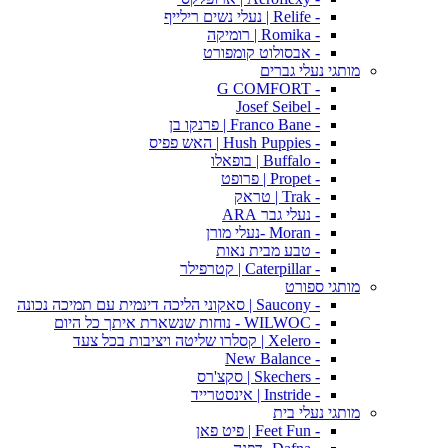
- Relife | נעלי נשים רילייף
- Romika | רומיקה
- אבסולוט קומפורט
מותגי נעלי גברים
- G COMFORT
- Josef Seibel
- Franco Bane | פרנקו בן
- Hush Puppies | האש פפיס
- Buffalo | בופאלו
- Propet | פרופט
- Trak | טראק
- נעלי גבר ARA
- Moran -נעלי מורן
- טבע מבית נאות
- Caterpillar | קטרפילר
מותגי ספורט
- Saucony | סאקוני הליכה דינמית עם תמיכה נכונה
- WILWOC - נוחות שנשארת איתך כל היום
- Xelero | קסלרו שליטה ויציבות בכל צעד
- New Balance
- Skechers | סקצ'רס
- Instride | אינסטרייד
מותגי נעלי בית
- Feet Fun | פיט פאן