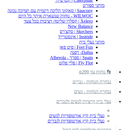
Caterpillar | קטרפילר
מותגי ספורט
Saucony | סאקוני הליכה דינמית עם תמיכה נכונה
WILWOC - נוחות שנשארת איתך כל היום
Xelero | קסלרו שליטה ויציבות בכל צעד
New Balance
Skechers | סקצ'רס
Instride | אינסטרייד
מותגי נעלי בית
Feet Fun | פיט פאן
Dafna- דפנה
Spain | ספרד - Alberola
Fly Flot | פליי פלוט
👣 נוחות עד ₪299
נבחרת הנוחות - גברים
נבחרת הנוחות - נשים
נעלי בית קייציות לנשים ולגברים
נעלי בית קיץ אורטופדיות לנשים
נעלי בית קיץ אורטופדיות לגברים
פתרונות משלימים לכף הרגל