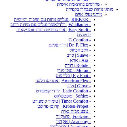
- מדרסים בהתאמה אישית
מותגי נוחות שנבחרו בקפידה
מותגי נעלי נשים
- RIEKER | נעליים נוחות עם יציבות יומיומית
- Waldlaufer | וולדלאופר נעלים עם מידות רוחב
- Easy Spirit | איזי ספיריט נוחות אמריקאית
יומיומית
- G Comfort
- Dr. F. Flex | ד"ר פלקס
- הלב הכחול
- Suave | סווב
- I Ara ארא
- Rohde | רודה
- Moran - נעלי מורן
- Fly Foot | פליי פוט
- American Flex | אמריקו פלקס
- Glove | גלוב
- Lady Comfort | ליידי קומפורט
- Softlex | סופטפלקס
- Timor Comfort | טימור קומפורט
- Kroten-Propet | קרוטן-פרופט
- טבע מבית נאות
- Footcare | פוטקייר
- Academy | אקדמי
- Aeroflexy | ארופלקסי