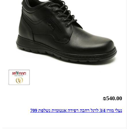
₪540.00
נעלי מורן 3/4 לרגל רחבה רפידה אנטומית נשלפת 709