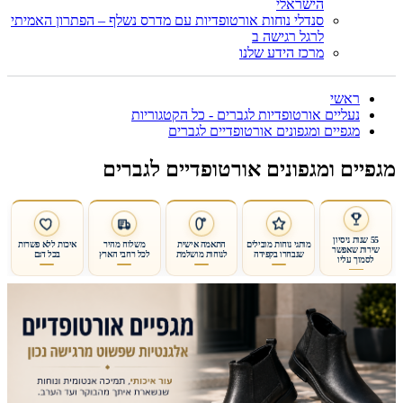
הישראלי
סנדלי נוחות אורטופדיות עם מדרס נשלף – הפתרון האמיתי
לרגל רגישה ב
מרכז הידע שלנו
ראשי
נעליים אורטופדיות לגברים - כל הקטגוריות
מגפיים ומגפונים אורטופדיים לגברים
מגפיים ומגפונים אורטופדיים לגברים
55 שנות ניסיון
מותגי נוחות מובילים
התאמה אישית
משלוח מהיר
איכות ללא פשרות
שירות שאפשר
שנבחרו בקפידה
לנוחות מושלמת
לכל רחבי הארץ
בכל דגם
לסמוך עליו