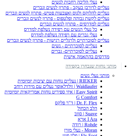
נעלי הליכה רחבות לנשים
נעליים לדורבן בעקב - פתרון לנשים וגברים
נעליים להלוקס ולגוס ואצבעות פטיש- פתרון לנשים וגברים
נעליים לקשת גבוהה ופלטפוס - פתרון לנשים וגברים
נעליים למדרסים - פתרון לנשים וגברים
כל נעלי הנשים עם רפידה נשלפת למדרס
נעלי גברים עם רפידה נשלפת למדרס
נעליים לסוכרתיים ולרגליים רגישות - פתרון לנשים וגברים
נעליים לסוכרתיים - נשים
נעליים לסוכרתיים- גברים
מדרסים בהתאמה אישית
מותגי נוחות שנבחרו בקפידה
מותגי נעלי נשים
RIEKER | נעליים נוחות עם יציבות יומיומית
Waldlaufer | וולדלאופר נעלים עם מידות רוחב
Easy Spirit | איזי ספיריט נוחות אמריקאית יומיומית
G Comfort
Dr. F. Flex | ד"ר פלקס
הלב הכחול
Suave | סווב
I Ara ארא
Rohde | רודה
Moran - נעלי מורן
Fly Foot | פליי פוט