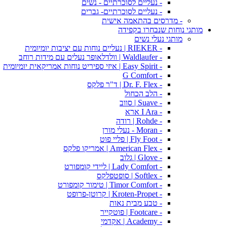
- נעליים לסוכרתיים - נשים
- נעליים לסוכרתיים- גברים
- מדרסים בהתאמה אישית
מותגי נוחות שנבחרו בקפידה
מותגי נעלי נשים
- RIEKER | נעליים נוחות עם יציבות יומיומית
- Waldlaufer | וולדלאופר נעלים עם מידות רוחב
- Easy Spirit | איזי ספיריט נוחות אמריקאית יומיומית
- G Comfort
- Dr. F. Flex | ד"ר פלקס
- הלב הכחול
- Suave | סווב
- I Ara ארא
- Rohde | רודה
- Moran - נעלי מורן
- Fly Foot | פליי פוט
- American Flex | אמריקו פלקס
- Glove | גלוב
- Lady Comfort | ליידי קומפורט
- Softlex | סופטפלקס
- Timor Comfort | טימור קומפורט
- Kroten-Propet | קרוטן-פרופט
- טבע מבית נאות
- Footcare | פוטקייר
- Academy | אקדמי