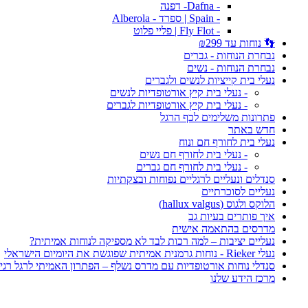
- Dafna- דפנה
- Spain | ספרד - Alberola
- Fly Flot | פליי פלוט
👣 נוחות עד ₪299
נבחרת הנוחות - גברים
נבחרת הנוחות - נשים
נעלי בית קייציות לנשים ולגברים
- נעלי בית קיץ אורטופדיות לנשים
- נעלי בית קיץ אורטופדיות לגברים
פתרונות משלימים לכף הרגל
חדש באתר
נעלי בית לחורף חם ונוח
- נעלי בית לחורף חם נשים
- נעלי בית לחורף חם גברים
סנדלים ונעליים לרגליים נפוחות ובצקתיות
נעליים לסוכרתיים
הלוקס ולגוס (hallux valgus)
איך פותרים בעיות גב
מדרסים בהתאמה אישית
נעליים יציבות – למה רכות לבד לא מספיקה לנוחות אמיתית?
נעלי Rieker - נוחות גרמנית אמיתית שפוגשת את היומיום הישראלי
סנדלי נוחות אורטופדיות עם מדרס נשלף – הפתרון האמיתי לרגל רגי
מרכז הידע שלנו