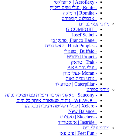
- Aeroflexy | ארופלקסי
- Relife | נעלי נשים רילייף
- Romika | רומיקה
- אבסולוט קומפורט
מותגי נעלי גברים
- G COMFORT
- Josef Seibel
- Franco Bane | פרנקו בן
- Hush Puppies | האש פפיס
- Buffalo | בופאלו
- Propet | פרופט
- Trak | טראק
- נעלי גבר ARA
- Moran -נעלי מורן
- טבע מבית נאות
- Caterpillar | קטרפילר
מותגי ספורט
- Saucony | סאקוני הליכה דינמית עם תמיכה נכונה
- WILWOC - נוחות שנשארת איתך כל היום
- Xelero | קסלרו שליטה ויציבות בכל צעד
- New Balance
- Skechers | סקצ'רס
- Instride | אינסטרייד
מותגי נעלי בית
- Feet Fun | פיט פאן