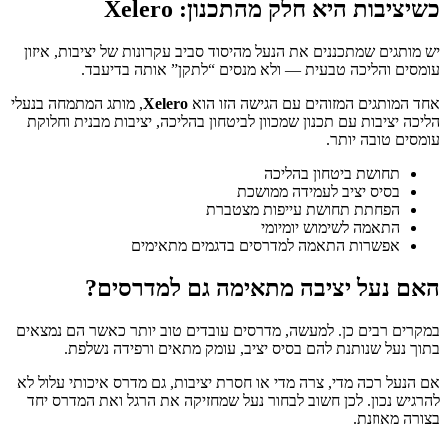
כשיציבות היא חלק מהתכנון: Xelero
יש מותגים שמתכננים את הנעל מהיסוד סביב עקרונות של יציבות, איזון
עומסים והליכה טבעית — ולא מנסים “לתקן” אותה בדיעבד.
אחד המותגים המזוהים עם הגישה הזו הוא
Xelero
, מותג המתמחה בנעלי
הליכה יציבות עם תכנון שמכוון לביטחון בהליכה, יציבות מבנית וחלוקת
עומסים טובה יותר.
תחושת ביטחון בהליכה
בסיס יציב לעמידה ממושכת
הפחתת תחושת עייפות מצטברת
התאמה לשימוש יומיומי
אפשרות התאמה למדרסים בדגמים מתאימים
האם נעל יציבה מתאימה גם למדרסים?
במקרים רבים כן. למעשה, מדרסים עובדים טוב יותר כאשר הם נמצאים
בתוך נעל שנותנת להם בסיס יציב, עומק מתאים ורפידה נשלפת.
אם הנעל רכה מדי, צרה מדי או חסרת יציבות, גם מדרס איכותי עלול לא
להרגיש נכון. לכן חשוב לבחור נעל שמחזיקה את הרגל ואת המדרס יחד
בצורה מאוזנת.