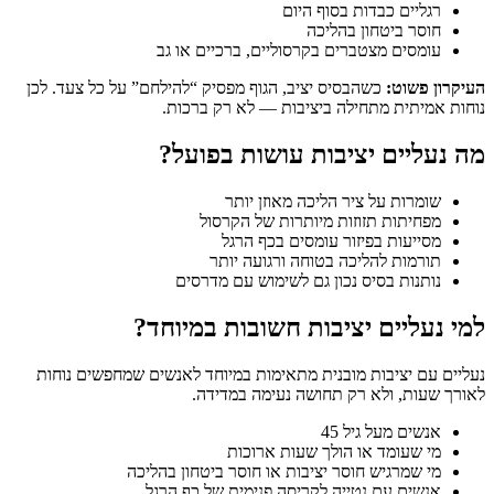
רגליים כבדות בסוף היום
חוסר ביטחון בהליכה
עומסים מצטברים בקרסוליים, ברכיים או גב
העיקרון פשוט:
כשהבסיס יציב, הגוף מפסיק “להילחם” על כל צעד. לכן
נוחות אמיתית מתחילה ביציבות — לא רק ברכות.
מה נעליים יציבות עושות בפועל?
שומרות על ציר הליכה מאוזן יותר
מפחיתות תזוזות מיותרות של הקרסול
מסייעות בפיזור עומסים בכף הרגל
תורמות להליכה בטוחה ורגועה יותר
נותנות בסיס נכון גם לשימוש עם מדרסים
למי נעליים יציבות חשובות במיוחד?
נעליים עם יציבות מובנית מתאימות במיוחד לאנשים שמחפשים נוחות
לאורך שעות, ולא רק תחושה נעימה במדידה.
אנשים מעל גיל 45
מי שעומד או הולך שעות ארוכות
מי שמרגיש חוסר יציבות או חוסר ביטחון בהליכה
אנשים עם נטייה לקריסה פנימית של כף הרגל