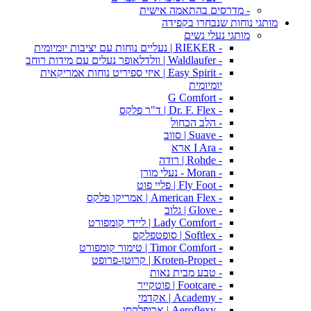
- מדרסים בהתאמה אישית
מותגי נוחות שנבחרו בקפידה
מותגי נעלי נשים
- RIEKER | נעליים נוחות עם יציבות יומיומית
- Waldlaufer | וולדלאופר נעלים עם מידות רוחב
- Easy Spirit | איזי ספיריט נוחות אמריקאית
יומיומית
- G Comfort
- Dr. F. Flex | ד"ר פלקס
- הלב הכחול
- Suave | סווב
- I Ara ארא
- Rohde | רודה
- Moran - נעלי מורן
- Fly Foot | פליי פוט
- American Flex | אמריקו פלקס
- Glove | גלוב
- Lady Comfort | ליידי קומפורט
- Softlex | סופטפלקס
- Timor Comfort | טימור קומפורט
- Kroten-Propet | קרוטן-פרופט
- טבע מבית נאות
- Footcare | פוטקייר
- Academy | אקדמי
- Aeroflexy | ארופלקסי