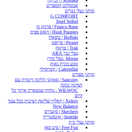
Romika | רומיקה
אבסולוט קומפורט
מותגי נעלי גברים
G COMFORT
Josef Seibel
Franco Bane | פרנקו בן
Hush Puppies | האש פפיס
Buffalo | בופאלו
Propet | פרופט
Trak | טראק
נעלי גבר ARA
Moran -נעלי מורן
טבע מבית נאות
Caterpillar | קטרפילר
מותגי ספורט
Saucony | סאקוני הליכה דינמית עם
תמיכה נכונה
WILWOC - נוחות שנשארת איתך כל
היום
Xelero | קסלרו שליטה ויציבות בכל צעד
New Balance
Skechers | סקצ'רס
Instride | אינסטרייד
מותגי נעלי בית
Feet Fun | פיט פאן