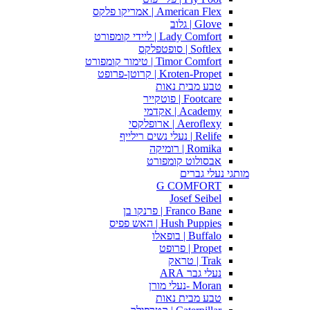
American Flex | אמריקו פלקס
Glove | גלוב
Lady Comfort | ליידי קומפורט
Softlex | סופטפלקס
Timor Comfort | טימור קומפורט
Kroten-Propet | קרוטן-פרופט
טבע מבית נאות
Footcare | פוטקייר
Academy | אקדמי
Aeroflexy | ארופלקסי
Relife | נעלי נשים רילייף
Romika | רומיקה
אבסולוט קומפורט
מותגי נעלי גברים
G COMFORT
Josef Seibel
Franco Bane | פרנקו בן
Hush Puppies | האש פפיס
Buffalo | בופאלו
Propet | פרופט
Trak | טראק
נעלי גבר ARA
Moran -נעלי מורן
טבע מבית נאות