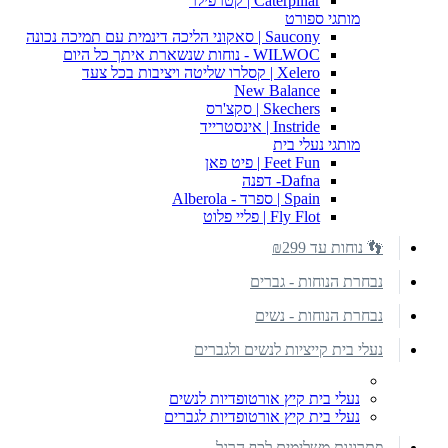
Caterpillar | קטרפילר
מותגי ספורט
Saucony | סאקוני הליכה דינמית עם תמיכה נכונה
WILWOC - נוחות שנשארת איתך כל היום
Xelero | קסלרו שליטה ויציבות בכל צעד
New Balance
Skechers | סקצ'רס
Instride | אינסטרייד
מותגי נעלי בית
Feet Fun | פיט פאן
Dafna- דפנה
Spain | ספרד - Alberola
Fly Flot | פליי פלוט
👣 נוחות עד ₪299
נבחרת הנוחות - גברים
נבחרת הנוחות - נשים
נעלי בית קייציות לנשים ולגברים
נעלי בית קיץ אורטופדיות לנשים
נעלי בית קיץ אורטופדיות לגברים
פתרונות משלימים לכף הרגל