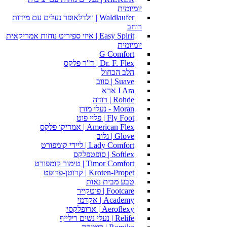
יומיומית
Waldlaufer | וולדלאופר נעלים עם מידות
רוחב
Easy Spirit | איזי ספיריט נוחות אמריקאית
יומיומית
G Comfort
Dr. F. Flex | ד"ר פלקס
הלב הכחול
Suave | סווב
I Ara ארא
Rohde | רודה
Moran - נעלי מורן
Fly Foot | פליי פוט
American Flex | אמריקו פלקס
Glove | גלוב
Lady Comfort | ליידי קומפורט
Softlex | סופטפלקס
Timor Comfort | טימור קומפורט
Kroten-Propet | קרוטן-פרופט
טבע מבית נאות
Footcare | פוטקייר
Academy | אקדמי
Aeroflexy | ארופלקסי
Relife | נעלי נשים רילייף