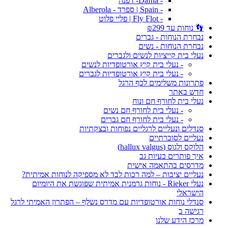
- Dafna- דפנה
- Spain | ספרד - Alberola
- Fly Flot | פליי פלוט
👣 נוחות עד ₪299
נבחרת הנוחות - גברים
נבחרת הנוחות - נשים
נעלי בית קייציות לנשים ולגברים
- נעלי בית קיץ אורטופדיות לנשים
- נעלי בית קיץ אורטופדיות לגברים
פתרונות משלימים לכף הרגל
חדש באתר
נעלי בית לחורף חם ונוח
- נעלי בית לחורף חם נשים
- נעלי בית לחורף חם גברים
סנדלים ונעליים לרגליים נפוחות ובצקתיות
נעליים לסוכרתיים
הלוקס ולגוס (hallux valgus)
איך פותרים בעיות גב
מדרסים בהתאמה אישית
נעליים יציבות – למה רכות לבד לא מספיקה לנוחות אמיתית?
נעלי Rieker - נוחות גרמנית אמיתית שפוגשת את היומיום
הישראלי
סנדלי נוחות אורטופדיות עם מדרס נשלף – הפתרון האמיתי לרגל
רגישה ב
מרכז הידע שלנו