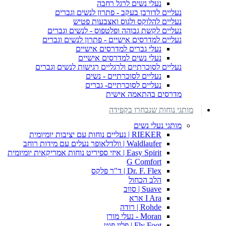
נעלי נשים לרגל רחבה
נעליים לדורבן בעקב - פתרון לנשים וגברים
נעליים להלוקס ולגוס ואצבעות פטיש
נעליים לקשת גבוהה ופלטפוס - לנשים וגברים
נעליים למדרסים אישיים - פתרון לנשים וגברים
נעלי גברים למדרסים אישיים
נעלי נשים למדרסים אישיים
נעליים לסוכרתיים ולרגליים רגישות לנשים וגברים
נעליים לסוכרתיים - נשים
נעליים לסוכרתיים- גברים
מדרסים בהתאמה אישית
מותגי נוחות שנבחרו בקפידה
מותגי נעלי נשים
RIEKER | נעליים נוחות עם יציבות יומיומית
Waldlaufer | וולדלאופר נעלים עם מידות רוחב
Easy Spirit | איזי ספיריט נוחות אמריקאית יומיומית
G Comfort
Dr. F. Flex | ד"ר פלקס
הלב הכחול
Suave | סווב
I Ara ארא
Rohde | רודה
Moran - נעלי מורן
Fly Foot | פליי פוט