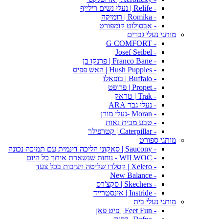
- Relife | נעלי נשים רילייף
- Romika | רומיקה
- אבסולוט קומפורט
מותגי נעלי גברים
- G COMFORT
- Josef Seibel
- Franco Bane | פרנקו בן
- Hush Puppies | האש פפיס
- Buffalo | בופאלו
- Propet | פרופט
- Trak | טראק
- נעלי גבר ARA
- Moran -נעלי מורן
- טבע מבית נאות
- Caterpillar | קטרפילר
מותגי ספורט
- Saucony | סאקוני הליכה דינמית עם תמיכה נכונה
- WILWOC - נוחות שנשארת איתך כל היום
- Xelero | קסלרו שליטה ויציבות בכל צעד
- New Balance
- Skechers | סקצ'רס
- Instride | אינסטרייד
מותגי נעלי בית
- Feet Fun | פיט פאן