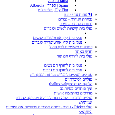
Dafna- דפנה
Spain | ספרד - Alberola
Fly Flot | פליי פלוט
👣 נוחות עד ₪299
נבחרת הנוחות - גברים
נבחרת הנוחות - נשים
נעלי בית קייציות לנשים ולגברים
נעלי בית קיץ אורטופדיות לנשים
נעלי בית קיץ אורטופדיות לגברים
פתרונות משלימים לכף הרגל
חדש באתר
נעלי בית לחורף חם ונוח
נעלי בית לחורף חם נשים
נעלי בית לחורף חם גברים
סנדלים ונעליים לרגליים נפוחות ובצקתיות
נעליים לסוכרתיים
הלוקס ולגוס (hallux valgus)
איך פותרים בעיות גב
מדרסים בהתאמה אישית
נעליים יציבות – למה רכות לבד לא מספיקה לנוחות
אמיתית?
נעלי Rieker - נוחות גרמנית אמיתית שפוגשת את היומיום
הישראלי