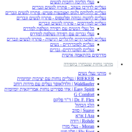
נעלי הליכה רחבות לנשים
נעליים לדורבן בעקב - פתרון לנשים וגברים
נעליים להלוקס ולגוס ואצבעות פטיש- פתרון לנשים וגברים
נעליים לקשת גבוהה ופלטפוס - פתרון לנשים וגברים
נעליים למדרסים - פתרון לנשים וגברים
כל נעלי הנשים עם רפידה נשלפת למדרס
נעלי גברים עם רפידה נשלפת למדרס
נעליים לסוכרתיים ולרגליים רגישות - פתרון לנשים וגברים
נעליים לסוכרתיים - נשים
נעליים לסוכרתיים- גברים
מדרסים בהתאמה אישית
מותגי נוחות שנבחרו בקפידה
מותגי נעלי נשים
RIEKER | נעליים נוחות עם יציבות יומיומית
Waldlaufer | וולדלאופר נעלים עם מידות רוחב
Easy Spirit | איזי ספיריט נוחות אמריקאית יומיומית
G Comfort
Dr. F. Flex | ד"ר פלקס
הלב הכחול
Suave | סווב
I Ara ארא
Rohde | רודה
Moran - נעלי מורן
Fly Foot | פליי פוט