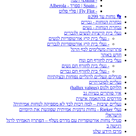
- Dafna- דפנה
- Spain | ספרד - Alberola
- Fly Flot | פליי פלוט
👣 נוחות עד ₪299
נבחרת הנוחות - גברים
נבחרת הנוחות - נשים
נעלי בית קייציות לנשים ולגברים
- נעלי בית קיץ אורטופדיות לנשים
- נעלי בית קיץ אורטופדיות לגברים
פתרונות משלימים לכף הרגל
חדש באתר
נעלי בית לחורף חם ונוח
- נעלי בית לחורף חם נשים
- נעלי בית לחורף חם גברים
סנדלים ונעליים לרגליים נפוחות ובצקתיות
נעליים לסוכרתיים
הלוקס ולגוס (hallux valgus)
איך פותרים בעיות גב
מדרסים בהתאמה אישית
נעליים יציבות – למה רכות לבד לא מספיקה לנוחות אמיתית?
נעלי Rieker - נוחות גרמנית אמיתית שפוגשת את היומיום
הישראלי
סנדלי נוחות אורטופדיות עם מדרס נשלף – הפתרון האמיתי לרגל
רגישה ב
מרכז הידע שלנו