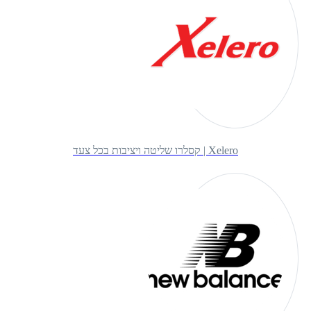
Xelero | קסלרו שליטה ויציבות בכל צעד