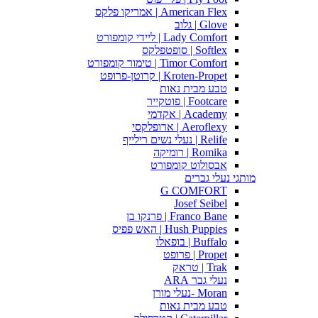
American Flex | אמריקו פלקס
Glove | גלוב
Lady Comfort | ליידי קומפורט
Softlex | סופטפלקס
Timor Comfort | טימור קומפורט
Kroten-Propet | קרוטן-פרופט
טבע מבית נאות
Footcare | פוטקייר
Academy | אקדמי
Aeroflexy | ארופלקסי
Relife | נעלי נשים רילייף
Romika | רומיקה
אבסולוט קומפורט
מותגי נעלי גברים
G COMFORT
Josef Seibel
Franco Bane | פרנקו בן
Hush Puppies | האש פפיס
Buffalo | בופאלו
Propet | פרופט
Trak | טראק
נעלי גבר ARA
Moran -נעלי מורן
טבע מבית נאות