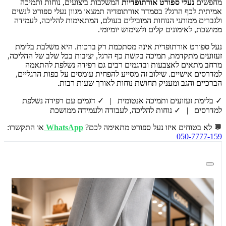
מחפשים
נעלי ספורט אורתופדיות
המשלבות ביצועים, נוחות ותמיכה
אמיתית לכף הרגל? בסמדר אורתופדיה תמצאו מגוון נעלי ספורט לנשים
ולגברים ממותגי הנוחות המובילים בעולם, המתאימות להליכה, לעמידה
ממושכת, לאימונים קלים ולשימוש יומיומי.
נעל ספורט אורתופדית אינה מסתכמת רק ברכות. היא משלבת בלימת
זעזועים מתקדמת, תמיכה בקשת כף הרגל, יציבות בכל שלב של ההליכה,
מרחב מתאים לאצבעות ובדגמים רבים גם רפידה נשלפת להתאמה
למדרסים אישיים. שילוב זה מסייע להפחית עומסים על כפות הרגליים,
הברכיים והגב ומעניק תחושת נוחות לאורך שעות רבות.
✓ בלימת זעזועים ותמיכה אנטומית | ✓ דגמים עם רפידה נשלפת
למדרסים | ✓ נוחות להליכה, לעבודה ולעמידה ממושכת
💬 לא בטוחים איזו נעל ספורט מתאימה לכם?
WhatsApp
או התקשרו:
050-7777-159