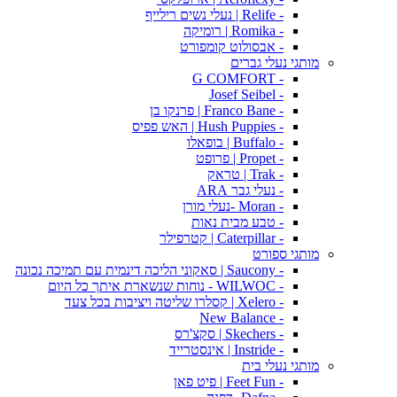
- Relife | נעלי נשים רילייף
- Romika | רומיקה
- אבסולוט קומפורט
מותגי נעלי גברים
- G COMFORT
- Josef Seibel
- Franco Bane | פרנקו בן
- Hush Puppies | האש פפיס
- Buffalo | בופאלו
- Propet | פרופט
- Trak | טראק
- נעלי גבר ARA
- Moran -נעלי מורן
- טבע מבית נאות
- Caterpillar | קטרפילר
מותגי ספורט
- Saucony | סאקוני הליכה דינמית עם תמיכה נכונה
- WILWOC - נוחות שנשארת איתך כל היום
- Xelero | קסלרו שליטה ויציבות בכל צעד
- New Balance
- Skechers | סקצ'רס
- Instride | אינסטרייד
מותגי נעלי בית
- Feet Fun | פיט פאן