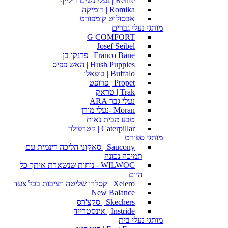
Relife | נעלי נשים רילייף
Romika | רומיקה
אבסולוט קומפורט
מותגי נעלי גברים
G COMFORT
Josef Seibel
Franco Bane | פרנקו בן
Hush Puppies | האש פפיס
Buffalo | בופאלו
Propet | פרופט
Trak | טראק
נעלי גבר ARA
Moran -נעלי מורן
טבע מבית נאות
Caterpillar | קטרפילר
מותגי ספורט
Saucony | סאקוני הליכה דינמית עם
תמיכה נכונה
WILWOC - נוחות שנשארת איתך כל
היום
Xelero | קסלרו שליטה ויציבות בכל צעד
New Balance
Skechers | סקצ'רס
Instride | אינסטרייד
מותגי נעלי בית