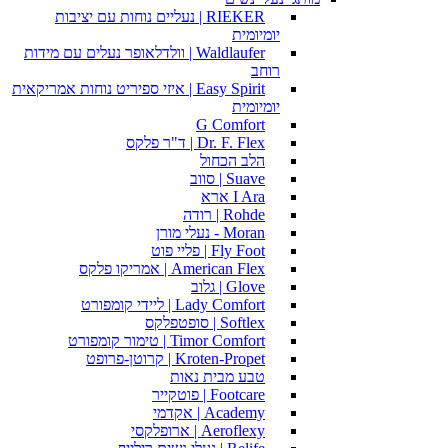
RIEKER | נעליים נוחות עם יציבות
יומיומית
Waldlaufer | וולדלאופר נעלים עם מידות
רוחב
Easy Spirit | איזי ספיריט נוחות אמריקאית
יומיומית
G Comfort
Dr. F. Flex | ד"ר פלקס
הלב הכחול
Suave | סווב
I Ara ארא
Rohde | רודה
Moran - נעלי מורן
Fly Foot | פליי פוט
American Flex | אמריקו פלקס
Glove | גלוב
Lady Comfort | ליידי קומפורט
Softlex | סופטפלקס
Timor Comfort | טימור קומפורט
Kroten-Propet | קרוטן-פרופט
טבע מבית נאות
Footcare | פוטקייר
Academy | אקדמי
Aeroflexy | ארופלקסי