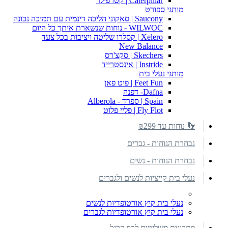
Caterpillar | קטרפילר
מותגי ספורט
Saucony | סאקוני הליכה דינמית עם תמיכה נכונה
WILWOC - נוחות שנשארת איתך כל היום
Xelero | קסלרו שליטה ויציבות בכל צעד
New Balance
Skechers | סקצ'רס
Instride | אינסטרייד
מותגי נעלי בית
Feet Fun | פיט פאן
Dafna- דפנה
Spain | ספרד - Alberola
Fly Flot | פליי פלוט
👣 נוחות עד ₪299
נבחרת הנוחות - גברים
נבחרת הנוחות - נשים
נעלי בית קייציות לנשים ולגברים
נעלי בית קיץ אורטופדיות לנשים
נעלי בית קיץ אורטופדיות לגברים
פתרונות משלימים לכף הרגל