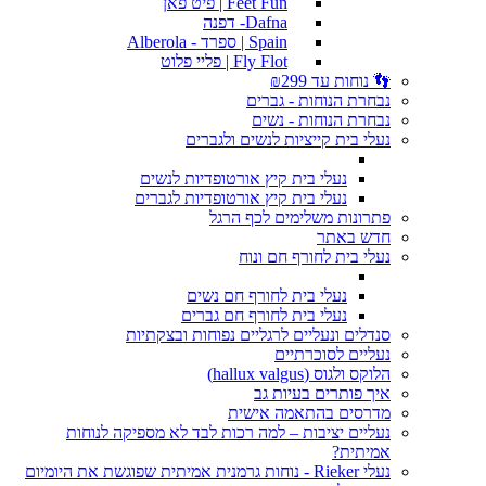
Feet Fun | פיט פאן
Dafna- דפנה
Spain | ספרד - Alberola
Fly Flot | פליי פלוט
👣 נוחות עד ₪299
נבחרת הנוחות - גברים
נבחרת הנוחות - נשים
נעלי בית קייציות לנשים ולגברים
נעלי בית קיץ אורטופדיות לנשים
נעלי בית קיץ אורטופדיות לגברים
פתרונות משלימים לכף הרגל
חדש באתר
נעלי בית לחורף חם ונוח
נעלי בית לחורף חם נשים
נעלי בית לחורף חם גברים
סנדלים ונעליים לרגליים נפוחות ובצקתיות
נעליים לסוכרתיים
הלוקס ולגוס (hallux valgus)
איך פותרים בעיות גב
מדרסים בהתאמה אישית
נעליים יציבות – למה רכות לבד לא מספיקה לנוחות
אמיתית?
נעלי Rieker - נוחות גרמנית אמיתית שפוגשת את היומיום