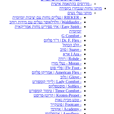
- מדרסים בהתאמה אישית
מותגי נוחות שנבחרו בקפידה
מותגי נעלי נשים
- RIEKER | נעליים נוחות עם יציבות יומיומית
- Waldlaufer | וולדלאופר נעלים עם מידות רוחב
- Easy Spirit | איזי ספיריט נוחות אמריקאית
יומיומית
- G Comfort
- Dr. F. Flex | ד"ר פלקס
- הלב הכחול
- Suave | סווב
- I Ara ארא
- Rohde | רודה
- Moran - נעלי מורן
- Fly Foot | פליי פוט
- American Flex | אמריקו פלקס
- Glove | גלוב
- Lady Comfort | ליידי קומפורט
- Softlex | סופטפלקס
- Timor Comfort | טימור קומפורט
- Kroten-Propet | קרוטן-פרופט
- טבע מבית נאות
- Footcare | פוטקייר
- Academy | אקדמי
- Aeroflexy | ארופלקסי