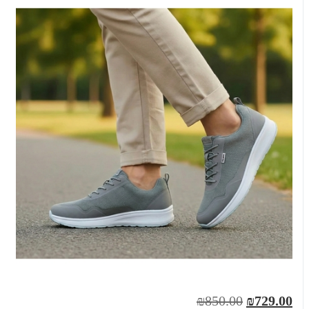
₪850.00
₪729.00