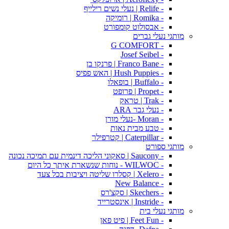
- Relife | נעלי נשים רילייף
- Romika | רומיקה
- אבסולוט קומפורט
מותגי נעלי גברים
- G COMFORT
- Josef Seibel
- Franco Bane | פרנקו בן
- Hush Puppies | האש פפיס
- Buffalo | בופאלו
- Propet | פרופט
- Trak | טראק
- נעלי גבר ARA
- Moran -נעלי מורן
- טבע מבית נאות
- Caterpillar | קטרפילר
מותגי ספורט
- Saucony | סאקוני הליכה דינמית עם תמיכה נכונה
- WILWOC - נוחות שנשארת איתך כל היום
- Xelero | קסלרו שליטה ויציבות בכל צעד
- New Balance
- Skechers | סקצ'רס
- Instride | אינסטרייד
מותגי נעלי בית
- Feet Fun | פיט פאן