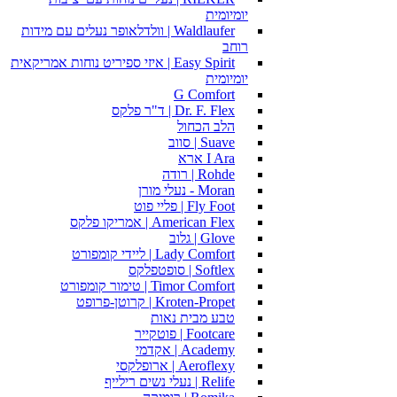
יומיומית
Waldlaufer | וולדלאופר נעלים עם מידות
רוחב
Easy Spirit | איזי ספיריט נוחות אמריקאית
יומיומית
G Comfort
Dr. F. Flex | ד"ר פלקס
הלב הכחול
Suave | סווב
I Ara ארא
Rohde | רודה
Moran - נעלי מורן
Fly Foot | פליי פוט
American Flex | אמריקו פלקס
Glove | גלוב
Lady Comfort | ליידי קומפורט
Softlex | סופטפלקס
Timor Comfort | טימור קומפורט
Kroten-Propet | קרוטן-פרופט
טבע מבית נאות
Footcare | פוטקייר
Academy | אקדמי
Aeroflexy | ארופלקסי
Relife | נעלי נשים רילייף