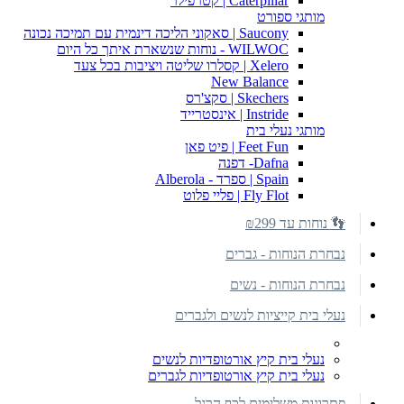
Caterpillar | קטרפילר
מותגי ספורט
Saucony | סאקוני הליכה דינמית עם תמיכה נכונה
WILWOC - נוחות שנשארת איתך כל היום
Xelero | קסלרו שליטה ויציבות בכל צעד
New Balance
Skechers | סקצ'רס
Instride | אינסטרייד
מותגי נעלי בית
Feet Fun | פיט פאן
Dafna- דפנה
Spain | ספרד - Alberola
Fly Flot | פליי פלוט
👣 נוחות עד ₪299
נבחרת הנוחות - גברים
נבחרת הנוחות - נשים
נעלי בית קייציות לנשים ולגברים
נעלי בית קיץ אורטופדיות לנשים
נעלי בית קיץ אורטופדיות לגברים
פתרונות משלימים לכף הרגל