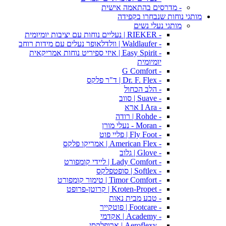
- מדרסים בהתאמה אישית
מותגי נוחות שנבחרו בקפידה
מותגי נעלי נשים
- RIEKER | נעליים נוחות עם יציבות יומיומית
- Waldlaufer | וולדלאופר נעלים עם מידות רוחב
- Easy Spirit | איזי ספיריט נוחות אמריקאית
יומיומית
- G Comfort
- Dr. F. Flex | ד"ר פלקס
- הלב הכחול
- Suave | סווב
- I Ara ארא
- Rohde | רודה
- Moran - נעלי מורן
- Fly Foot | פליי פוט
- American Flex | אמריקו פלקס
- Glove | גלוב
- Lady Comfort | ליידי קומפורט
- Softlex | סופטפלקס
- Timor Comfort | טימור קומפורט
- Kroten-Propet | קרוטן-פרופט
- טבע מבית נאות
- Footcare | פוטקייר
- Academy | אקדמי
- Aeroflexy | ארופלקסי