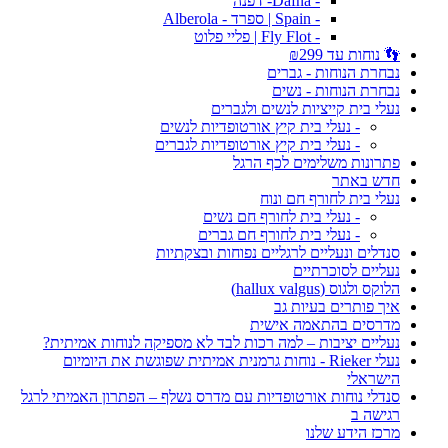
- Dafna- דפנה
- Spain | ספרד - Alberola
- Fly Flot | פליי פלוט
👣 נוחות עד ₪299
נבחרת הנוחות - גברים
נבחרת הנוחות - נשים
נעלי בית קייציות לנשים ולגברים
- נעלי בית קיץ אורטופדיות לנשים
- נעלי בית קיץ אורטופדיות לגברים
פתרונות משלימים לכף הרגל
חדש באתר
נעלי בית לחורף חם ונוח
- נעלי בית לחורף חם נשים
- נעלי בית לחורף חם גברים
סנדלים ונעליים לרגליים נפוחות ובצקתיות
נעליים לסוכרתיים
הלוקס ולגוס (hallux valgus)
איך פותרים בעיות גב
מדרסים בהתאמה אישית
נעליים יציבות – למה רכות לבד לא מספיקה לנוחות אמיתית?
נעלי Rieker - נוחות גרמנית אמיתית שפוגשת את היומיום
הישראלי
סנדלי נוחות אורטופדיות עם מדרס נשלף – הפתרון האמיתי לרגל
רגישה ב
מרכז הידע שלנו