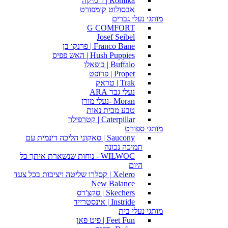
Romika | רומיקה
אבסולוט קומפורט
מותגי נעלי גברים
G COMFORT
Josef Seibel
Franco Bane | פרנקו בן
Hush Puppies | האש פפיס
Buffalo | בופאלו
Propet | פרופט
Trak | טראק
נעלי גבר ARA
Moran -נעלי מורן
טבע מבית נאות
Caterpillar | קטרפילר
מותגי ספורט
Saucony | סאקוני הליכה דינמית עם
תמיכה נכונה
WILWOC - נוחות שנשארת איתך כל
היום
Xelero | קסלרו שליטה ויציבות בכל צעד
New Balance
Skechers | סקצ'רס
Instride | אינסטרייד
מותגי נעלי בית
Feet Fun | פיט פאן