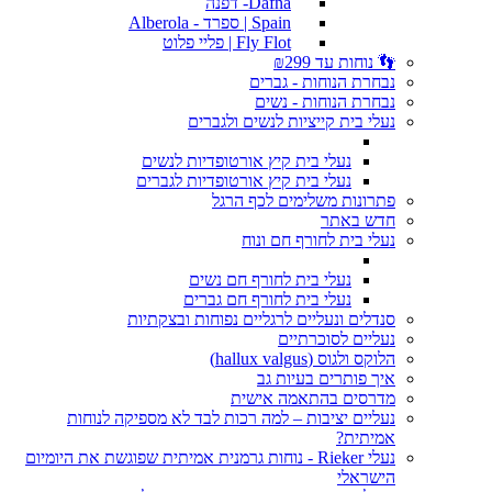
Dafna- דפנה
Spain | ספרד - Alberola
Fly Flot | פליי פלוט
👣 נוחות עד ₪299
נבחרת הנוחות - גברים
נבחרת הנוחות - נשים
נעלי בית קייציות לנשים ולגברים
נעלי בית קיץ אורטופדיות לנשים
נעלי בית קיץ אורטופדיות לגברים
פתרונות משלימים לכף הרגל
חדש באתר
נעלי בית לחורף חם ונוח
נעלי בית לחורף חם נשים
נעלי בית לחורף חם גברים
סנדלים ונעליים לרגליים נפוחות ובצקתיות
נעליים לסוכרתיים
הלוקס ולגוס (hallux valgus)
איך פותרים בעיות גב
מדרסים בהתאמה אישית
נעליים יציבות – למה רכות לבד לא מספיקה לנוחות
אמיתית?
נעלי Rieker - נוחות גרמנית אמיתית שפוגשת את היומיום
הישראלי