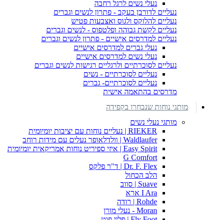
נעלי נשים לרגל רחבה
נעליים לדורבן בעקב - פתרון לנשים וגברים
נעליים להלוקס ולגוס ואצבעות פטיש
נעליים לקשת גבוהה ופלטפוס - לנשים וגברים
נעליים למדרסים אישיים - פתרון לנשים וגברים
נעלי גברים למדרסים אישיים
נעלי נשים למדרסים אישיים
נעליים לסוכרתיים ולרגליים רגישות לנשים וגברים
נעליים לסוכרתיים - נשים
נעליים לסוכרתיים- גברים
מדרסים בהתאמה אישית
מותגי נוחות שנבחרו בקפידה
מותגי נעלי נשים
RIEKER | נעליים נוחות עם יציבות יומיומית
Waldlaufer | וולדלאופר נעלים עם מידות רוחב
Easy Spirit | איזי ספיריט נוחות אמריקאית יומיומית
G Comfort
Dr. F. Flex | ד"ר פלקס
הלב הכחול
Suave | סווב
I Ara ארא
Rohde | רודה
Moran - נעלי מורן
Fly Foot | פליי פוט