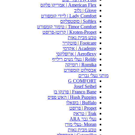
American Flex | אמריקו פלקס
Glove | גלוב
Lady Comfort | ליידי קומפורט
Softlex | סופטפלקס
Timor Comfort | טימור קומפורט
Kroten-Propet | קרוטן-פרופט
טבע מבית נאות
Footcare | פוטקייר
Academy | אקדמי
Aeroflexy | ארופלקסי
Relife | נעלי נשים רילייף
Romika | רומיקה
אבסולוט קומפורט
מותגי נעלי גברים
G COMFORT
Josef Seibel
Franco Bane | פרנקו בן
Hush Puppies | האש פפיס
Buffalo | בופאלו
Propet | פרופט
Trak | טראק
נעלי גבר ARA
Moran -נעלי מורן
טבע מבית נאות