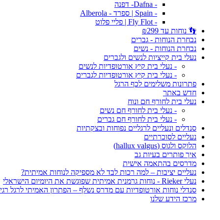
- Dafna- דפנה
- Spain | ספרד - Alberola
- Fly Flot | פליי פלוט
👣 נוחות עד ₪299
נבחרת הנוחות - גברים
נבחרת הנוחות - נשים
נעלי בית קייציות לנשים ולגברים
- נעלי בית קיץ אורטופדיות לנשים
- נעלי בית קיץ אורטופדיות לגברים
פתרונות משלימים לכף הרגל
חדש באתר
נעלי בית לחורף חם ונוח
- נעלי בית לחורף חם נשים
- נעלי בית לחורף חם גברים
סנדלים ונעליים לרגליים נפוחות ובצקתיות
נעליים לסוכרתיים
הלוקס ולגוס (hallux valgus)
איך פותרים בעיות גב
מדרסים בהתאמה אישית
נעליים יציבות – למה רכות לבד לא מספיקה לנוחות אמיתית?
נעלי Rieker - נוחות גרמנית אמיתית שפוגשת את היומיום הישראלי
סנדלי נוחות אורטופדיות עם מדרס נשלף – הפתרון האמיתי לרגל רגי
מרכז הידע שלנו