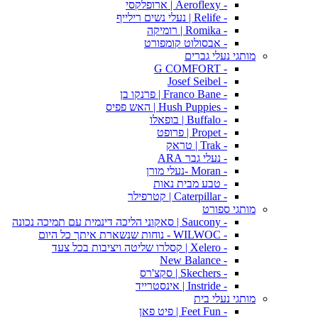
- Aeroflexy | ארופלקסי
- Relife | נעלי נשים רילייף
- Romika | רומיקה
- אבסולוט קומפורט
מותגי נעלי גברים
- G COMFORT
- Josef Seibel
- Franco Bane | פרנקו בן
- Hush Puppies | האש פפיס
- Buffalo | בופאלו
- Propet | פרופט
- Trak | טראק
- נעלי גבר ARA
- Moran -נעלי מורן
- טבע מבית נאות
- Caterpillar | קטרפילר
מותגי ספורט
- Saucony | סאקוני הליכה דינמית עם תמיכה נכונה
- WILWOC - נוחות שנשארת איתך כל היום
- Xelero | קסלרו שליטה ויציבות בכל צעד
- New Balance
- Skechers | סקצ'רס
- Instride | אינסטרייד
מותגי נעלי בית
- Feet Fun | פיט פאן