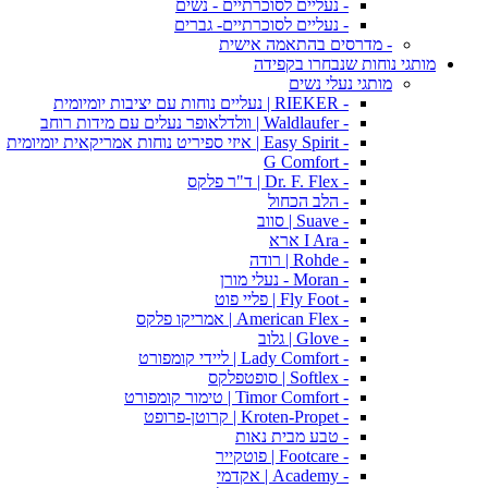
- נעליים לסוכרתיים - נשים
- נעליים לסוכרתיים- גברים
- מדרסים בהתאמה אישית
מותגי נוחות שנבחרו בקפידה
מותגי נעלי נשים
- RIEKER | נעליים נוחות עם יציבות יומיומית
- Waldlaufer | וולדלאופר נעלים עם מידות רוחב
- Easy Spirit | איזי ספיריט נוחות אמריקאית יומיומית
- G Comfort
- Dr. F. Flex | ד"ר פלקס
- הלב הכחול
- Suave | סווב
- I Ara ארא
- Rohde | רודה
- Moran - נעלי מורן
- Fly Foot | פליי פוט
- American Flex | אמריקו פלקס
- Glove | גלוב
- Lady Comfort | ליידי קומפורט
- Softlex | סופטפלקס
- Timor Comfort | טימור קומפורט
- Kroten-Propet | קרוטן-פרופט
- טבע מבית נאות
- Footcare | פוטקייר
- Academy | אקדמי