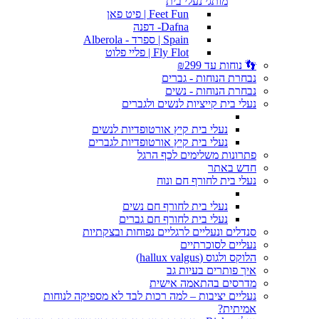
מותגי נעלי בית
Feet Fun | פיט פאן
Dafna- דפנה
Spain | ספרד - Alberola
Fly Flot | פליי פלוט
👣 נוחות עד ₪299
נבחרת הנוחות - גברים
נבחרת הנוחות - נשים
נעלי בית קייציות לנשים ולגברים
נעלי בית קיץ אורטופדיות לנשים
נעלי בית קיץ אורטופדיות לגברים
פתרונות משלימים לכף הרגל
חדש באתר
נעלי בית לחורף חם ונוח
נעלי בית לחורף חם נשים
נעלי בית לחורף חם גברים
סנדלים ונעליים לרגליים נפוחות ובצקתיות
נעליים לסוכרתיים
הלוקס ולגוס (hallux valgus)
איך פותרים בעיות גב
מדרסים בהתאמה אישית
נעליים יציבות – למה רכות לבד לא מספיקה לנוחות
אמיתית?