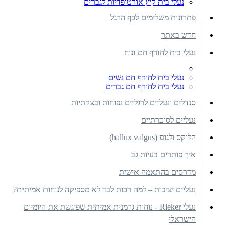
נעלי בית קיץ אורטופדיות לגברים
פתרונות משלימים לכף הרגל
חדש באתר
נעלי בית לחורף חם ונוח
נעלי בית לחורף חם נשים
נעלי בית לחורף חם גברים
סנדלים ונעליים לרגליים נפוחות ובצקתיות
נעליים לסוכרתיים
הלוקס ולגוס (hallux valgus)
איך פותרים בעיות גב
מדרסים בהתאמה אישית
נעליים יציבות – למה רכות לבד לא מספיקה לנוחות אמיתית?
נעלי Rieker - נוחות גרמנית אמיתית שפוגשת את היומיום
הישראלי