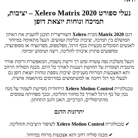
נעלי ספורט Xelero Matrix 2020 – יציבות,
תמיכה ונוחות יוצאת דופן
דגם
Matrix 2020
מבית
Xelero
השווייצרית תוכנן להעניק את האיזון
המושלם בין תמיכה, יציבות ובלימת זעזועים. הנעל מתאימה במיוחד
לאנשים הסובלים מבעיות בכף הרגל, מפלטפוס, מפרונציה או מסופינציה,
ומחפשים פתרון איכותי להליכה, ריצה ושימוש יומיומי.
הנעל משלבת גפה עשויה זמש רך ורשת נושמת, המאפשרת זרימת אוויר
מיטבית ושומרת על תחושת רעננות לאורך כל היום. מבנה הסוליה הרחב
ותא האצבעות המרווח מעניקים יציבות נוספת ונוחות יוצאת דופן גם
לבעלי כף רגל רחבה או למשתמשים במדרסים בהתאמה אישית.
טכנולוגיית
Xelero Motion Control
הייחודית מסייעת לשמור על מנח
נכון של כף הרגל לאורך כל מחזור ההליכה, ובכך מפחיתה עומסים
מהקרסוליים, הברכיים, האגן והגב התחתון.
יתרונות הדגם
✔ טכנולוגיית
Xelero Motion Control
לשיפור היציבות וההליכה.
✔ מבנה סוליה רחב ותא אצבעות מרווח במיוחד.