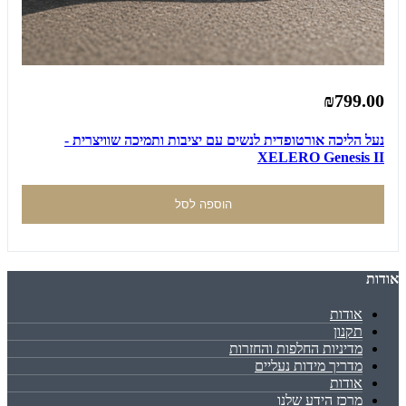
₪799.00
נעל הליכה אורטופדית לנשים עם יציבות ותמיכה שוויצרית -
XELERO Genesis II
הוספה לסל
אודות
אודות
תקנון
מדיניות החלפות והחזרות
מדריך מידות נעליים
אודות
מרכז הידע שלנו