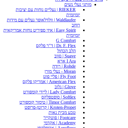
מותגי נעלי נשים
RIEKER | נעליים נוחות עם יציבות
יומיומית
Waldlaufer | וולדלאופר נעלים עם מידות
רוחב
Easy Spirit | איזי ספיריט נוחות אמריקאית
יומיומית
G Comfort
Dr. F. Flex | ד"ר פלקס
הלב הכחול
Suave | סווב
I Ara ארא
Rohde | רודה
Moran - נעלי מורן
Fly Foot | פליי פוט
American Flex | אמריקו פלקס
Glove | גלוב
Lady Comfort | ליידי קומפורט
Softlex | סופטפלקס
Timor Comfort | טימור קומפורט
Kroten-Propet | קרוטן-פרופט
טבע מבית נאות
Footcare | פוטקייר
Academy | אקדמי
Aeroflexy | ארופלקסי