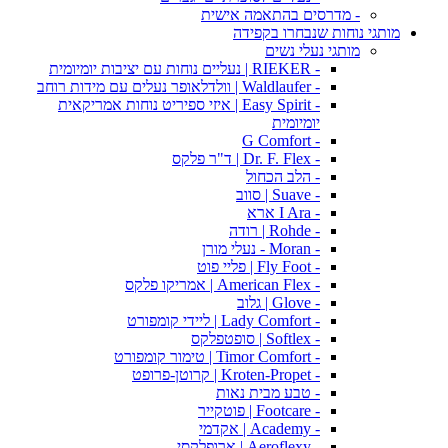
- מדרסים בהתאמה אישית
מותגי נוחות שנבחרו בקפידה
מותגי נעלי נשים
- RIEKER | נעליים נוחות עם יציבות יומיומית
- Waldlaufer | וולדלאופר נעלים עם מידות רוחב
- Easy Spirit | איזי ספיריט נוחות אמריקאית
יומיומית
- G Comfort
- Dr. F. Flex | ד"ר פלקס
- הלב הכחול
- Suave | סווב
- I Ara ארא
- Rohde | רודה
- Moran - נעלי מורן
- Fly Foot | פליי פוט
- American Flex | אמריקו פלקס
- Glove | גלוב
- Lady Comfort | ליידי קומפורט
- Softlex | סופטפלקס
- Timor Comfort | טימור קומפורט
- Kroten-Propet | קרוטן-פרופט
- טבע מבית נאות
- Footcare | פוטקייר
- Academy | אקדמי
- Aeroflexy | ארופלקסי