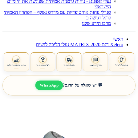
נעלי Rieker - נוחות גרמנית אמיתית שפוגשת את היומיום
הישראלי
סנדלי נוחות אורטופדיות עם מדרס נשלף – הפתרון האמיתי
לרגל רגישה ב
מרכז הידע שלנו
ראשי
Xelero דגם MATRIX 2020 נעלי הליכה לנשים
נוחות לכל רגל
ייעוץ והתאמה
משלוח מהיר
55 שנות ניסיון
מותגי נוחות מובילים
WhatsApp
💬 יש שאלה על הדגם?