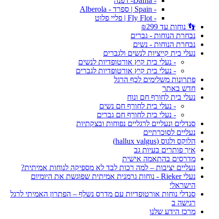
- Dafna- דפנה
- Spain | ספרד - Alberola
- Fly Flot | פליי פלוט
👣 נוחות עד ₪299
נבחרת הנוחות - גברים
נבחרת הנוחות - נשים
נעלי בית קייציות לנשים ולגברים
- נעלי בית קיץ אורטופדיות לנשים
- נעלי בית קיץ אורטופדיות לגברים
פתרונות משלימים לכף הרגל
חדש באתר
נעלי בית לחורף חם ונוח
- נעלי בית לחורף חם נשים
- נעלי בית לחורף חם גברים
סנדלים ונעליים לרגליים נפוחות ובצקתיות
נעליים לסוכרתיים
הלוקס ולגוס (hallux valgus)
איך פותרים בעיות גב
מדרסים בהתאמה אישית
נעליים יציבות – למה רכות לבד לא מספיקה לנוחות אמיתית?
נעלי Rieker - נוחות גרמנית אמיתית שפוגשת את היומיום
הישראלי
סנדלי נוחות אורטופדיות עם מדרס נשלף – הפתרון האמיתי לרגל
רגישה ב
מרכז הידע שלנו