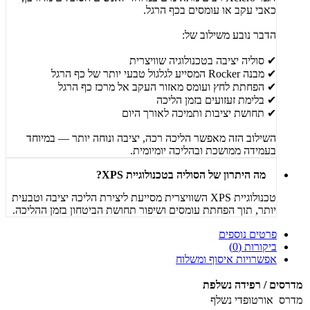
כאבי עקב או עומסים בכף הרגל.
הדבר נובע משילוב של:
✔ סוליה יציבה בטכנולוגיה שוויצרית
✔ מבנה Rocker המסייע לגלגול טבעי יותר של כף הרגל
✔ הפחתת לחץ ועומס מאזור העקב אל מרכז כף הרגל
✔ בלימת זעזועים בזמן הליכה
✔ תחושת יציבות ותמיכה לאורך היום
השילוב הזה מאפשר הליכה רכה, יציבה ונוחה יותר — במיוחד
בעמידה ממושכת ובהליכה יומיומית.
מה היתרון של הסוליה בטכנולוגיית XPS?
טכנולוגיית XPS השוויצרית מסייעת ליצירת הליכה יציבה וטבעית
יותר, תוך הפחתת עומסים ושיפור תחושת הביטחון בזמן ההליכה.
פרטים נוספים
ביקורות (0)
אפשרויות איסוף ומשלוח
מדרסים / רפידה נשלפת
מדרס
אורטופדי נשלף