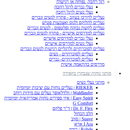
רגל רחבה, נפוחה או רגישה?
נעלי גברים לרגל רחבה
נעלי נשים לרגל רחבה
נעליים לדורבן בעקב - פתרון לנשים וגברים
נעליים להלוקס ולגוס ואצבעות פטיש
נעליים לקשת גבוהה ופלטפוס - לנשים וגברים
נעליים למדרסים אישיים - פתרון לנשים וגברים
נעלי גברים למדרסים אישיים
נעלי נשים למדרסים אישיים
נעליים לסוכרתיים ולרגליים רגישות לנשים וגברים
נעליים לסוכרתיים - נשים
נעליים לסוכרתיים- גברים
מדרסים בהתאמה אישית
מותגי נוחות שנבחרו בקפידה
מותגי נעלי נשים
RIEKER | נעליים נוחות עם יציבות יומיומית
Waldlaufer | וולדלאופר נעלים עם מידות רוחב
Easy Spirit | איזי ספיריט נוחות אמריקאית יומיומית
G Comfort
Dr. F. Flex | ד"ר פלקס
הלב הכחול
Suave | סווב
I Ara ארא
Rohde | רודה