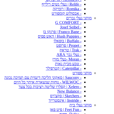
- Relife | נעלי נשים רילייף
- Romika | רומיקה
- אבסולוט קומפורט
מותגי נעלי גברים
- G COMFORT
- Josef Seibel
- Franco Bane | פרנקו בן
- Hush Puppies | האש פפיס
- Buffalo | בופאלו
- Propet | פרופט
- Trak | טראק
- נעלי גבר ARA
- Moran -נעלי מורן
- טבע מבית נאות
- Caterpillar | קטרפילר
מותגי ספורט
- Saucony | סאקוני הליכה דינמית עם תמיכה נכונה
- WILWOC - נוחות שנשארת איתך כל היום
- Xelero | קסלרו שליטה ויציבות בכל צעד
- New Balance
- Skechers | סקצ'רס
- Instride | אינסטרייד
מותגי נעלי בית
- Feet Fun | פיט פאן