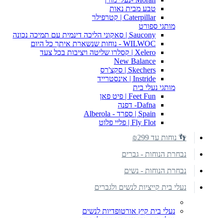
טבע מבית נאות
Caterpillar | קטרפילר
מותגי ספורט
Saucony | סאקוני הליכה דינמית עם תמיכה נכונה
WILWOC - נוחות שנשארת איתך כל היום
Xelero | קסלרו שליטה ויציבות בכל צעד
New Balance
Skechers | סקצ'רס
Instride | אינסטרייד
מותגי נעלי בית
Feet Fun | פיט פאן
Dafna- דפנה
Spain | ספרד - Alberola
Fly Flot | פליי פלוט
👣 נוחות עד ₪299
נבחרת הנוחות - גברים
נבחרת הנוחות - נשים
נעלי בית קייציות לנשים ולגברים
נעלי בית קיץ אורטופדיות לנשים