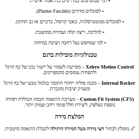
• למי שמשתמש במדרסים בהתאמה אישית.
• לסובלים מדורבן (Plantar Fasciitis).
• לסובלים ממטטרסלגיה, כאבי קרסול, ברכיים או גב תחתון.
• להליכה, ריצה קלה ועמידה ממושכת.
• למי שמחפש נעל רחבה ויציבה במיוחד.
טכנולוגיות מובילות בדגם
Xelero Motion Control
– מסייעת לשמור על יישור נכון של כף הרגל
ולהפחית עומסים מהמפרקים.
Internal Rocker
– מבנה סוליה ייחודי התומך בגלגול טבעי של כף הרגל
ומעניק יציבות מוגברת.
Custom Fit System (CFS)
– מערכת התאמה חכמה הכוללת רפידה
נוספת נשלפת, ליצירת חלל פנימי רחב ועמוק יותר.
המלצת מידה
📏 מומלץ לבחור
חצי מידה מעל המידה הרגילה
לקבלת התאמה מיטבית.