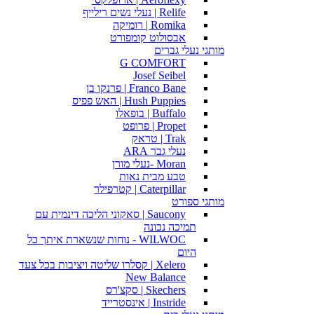
Relife | נעלי נשים רילייף
Romika | רומיקה
אבסולוט קומפורט
מותגי נעלי גברים
G COMFORT
Josef Seibel
Franco Bane | פרנקו בן
Hush Puppies | האש פפיס
Buffalo | בופאלו
Propet | פרופט
Trak | טראק
נעלי גבר ARA
Moran -נעלי מורן
טבע מבית נאות
Caterpillar | קטרפילר
מותגי ספורט
Saucony | סאקוני הליכה דינמית עם
תמיכה נכונה
WILWOC - נוחות שנשארת איתך כל
היום
Xelero | קסלרו שליטה ויציבות בכל צעד
New Balance
Skechers | סקצ'רס
Instride | אינסטרייד