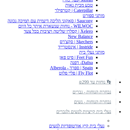
טבע מבית נאות
Caterpillar | קטרפילר
מותגי ספורט
Saucony | סאקוני הליכה דינמית עם תמיכה נכונה
WILWOC - נוחות שנשארת איתך כל היום
Xelero | קסלרו שליטה ויציבות בכל צעד
New Balance
Skechers | סקצ'רס
Instride | אינסטרייד
מותגי נעלי בית
Feet Fun | פיט פאן
Dafna- דפנה
Spain | ספרד - Alberola
Fly Flot | פליי פלוט
👣 נוחות עד ₪299
נבחרת הנוחות - גברים
נבחרת הנוחות - נשים
נעלי בית קייציות לנשים ולגברים
נעלי בית קיץ אורטופדיות לנשים