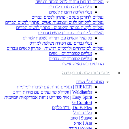
נעליים רחבות ונוחות לרגל נפוחה ורגישה
נעלי הליכה רחבות לגברים
נעלי הליכה רחבות לנשים
נעליים לדורבן בעקב - פתרון לנשים וגברים
נעליים להלוקס ולגוס ואצבעות פטיש- פתרון לנשים וגברים
נעליים לקשת גבוהה ופלטפוס - פתרון לנשים וגברים
נעליים למדרסים - פתרון לנשים וגברים
כל נעלי הנשים עם רפידה נשלפת למדרס
נעלי גברים עם רפידה נשלפת למדרס
נעליים לסוכרתיים ולרגליים רגישות - פתרון לנשים וגברים
נעליים לסוכרתיים - נשים
נעליים לסוכרתיים- גברים
מדרסים בהתאמה אישית
מותגי נוחות שנבחרו בקפידה
מותגי נעלי נשים
RIEKER | נעליים נוחות עם יציבות יומיומית
Waldlaufer | וולדלאופר נעלים עם מידות רוחב
Easy Spirit | איזי ספיריט נוחות אמריקאית יומיומית
G Comfort
Dr. F. Flex | ד"ר פלקס
הלב הכחול
Suave | סווב
I Ara ארא
Rohde | רודה