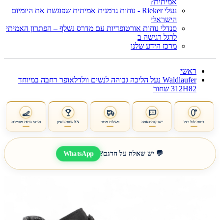
אמיתית?
נעלי Rieker - נוחות גרמנית אמיתית שפוגשת את היומיום
הישראלי
סנדלי נוחות אורטופדיות עם מדרס נשלף – הפתרון האמיתי
לרגל רגישה ב
מרכז הידע שלנו
ראשי
Waldlaufer נעל הליכה גבוהה לנשים וולדלאופר רחבה במיוחד
312H82 שחור
נוחות לכל רגל
ייעוץ והתאמה
משלוח מהיר
55 שנות ניסיון
מותגי נוחות מובילים
WhatsApp
💬 יש שאלה על הדגם?