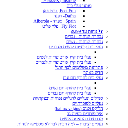
Instride | אינסטרייד
מותגי נעלי בית
Feet Fun | פיט פאן
Dafna- דפנה
Spain | ספרד - Alberola
Fly Flot | פליי פלוט
👣 נוחות עד ₪299
נבחרת הנוחות - גברים
נבחרת הנוחות - נשים
נעלי בית קייציות לנשים ולגברים
נעלי בית קיץ אורטופדיות לנשים
נעלי בית קיץ אורטופדיות לגברים
פתרונות משלימים לכף הרגל
חדש באתר
נעלי בית לחורף חם ונוח
נעלי בית לחורף חם נשים
נעלי בית לחורף חם גברים
סנדלים ונעליים לרגליים נפוחות ובצקתיות
נעליים לסוכרתיים
הלוקס ולגוס (hallux valgus)
איך פותרים בעיות גב
מדרסים בהתאמה אישית
נעליים יציבות – למה רכות לבד לא מספיקה לנוחות