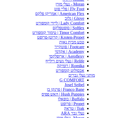
Moran - נעלי מורן
Fly Foot | פליי פוט
American Flex | אמריקו פלקס
Glove | גלוב
Lady Comfort | ליידי קומפורט
Softlex | סופטפלקס
Timor Comfort | טימור קומפורט
Kroten-Propet | קרוטן-פרופט
טבע מבית נאות
Footcare | פוטקייר
Academy | אקדמי
Aeroflexy | ארופלקסי
Relife | נעלי נשים רילייף
Romika | רומיקה
אבסולוט קומפורט
מותגי נעלי גברים
G COMFORT
Josef Seibel
Franco Bane | פרנקו בן
Hush Puppies | האש פפיס
Buffalo | בופאלו
Propet | פרופט
Trak | טראק
נעלי גבר ARA
Moran -נעלי מורן