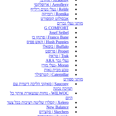
Aeroflexy | ארופלקסי
Relife | נעלי נשים רילייף
Romika | רומיקה
אבסולוט קומפורט
מותגי נעלי גברים
G COMFORT
Josef Seibel
Franco Bane | פרנקו בן
Hush Puppies | האש פפיס
Buffalo | בופאלו
Propet | פרופט
Trak | טראק
נעלי גבר ARA
Moran -נעלי מורן
טבע מבית נאות
Caterpillar | קטרפילר
מותגי ספורט
Saucony | סאקוני הליכה דינמית עם
תמיכה נכונה
WILWOC - נוחות שנשארת איתך כל
היום
Xelero | קסלרו שליטה ויציבות בכל צעד
New Balance
Skechers | סקצ'רס