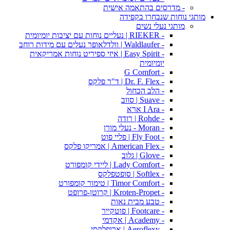
- מדרסים בהתאמה אישית
מותגי נוחות שנבחרו בקפידה
מותגי נעלי נשים
- RIEKER | נעליים נוחות עם יציבות יומיומית
- Waldlaufer | וולדלאופר נעלים עם מידות רוחב
- Easy Spirit | איזי ספיריט נוחות אמריקאית
יומיומית
- G Comfort
- Dr. F. Flex | ד"ר פלקס
- הלב הכחול
- Suave | סווב
- I Ara ארא
- Rohde | רודה
- Moran - נעלי מורן
- Fly Foot | פליי פוט
- American Flex | אמריקו פלקס
- Glove | גלוב
- Lady Comfort | ליידי קומפורט
- Softlex | סופטפלקס
- Timor Comfort | טימור קומפורט
- Kroten-Propet | קרוטן-פרופט
- טבע מבית נאות
- Footcare | פוטקייר
- Academy | אקדמי
- Aeroflexy | ארופלקסי