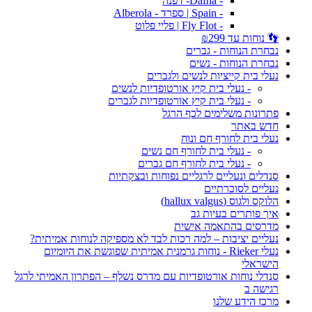
- Dafna- דפנה
- Spain | ספרד - Alberola
- Fly Flot | פליי פלוט
👣 נוחות עד ₪299
נבחרת הנוחות - גברים
נבחרת הנוחות - נשים
נעלי בית קייציות לנשים ולגברים
- נעלי בית קיץ אורטופדיות לנשים
- נעלי בית קיץ אורטופדיות לגברים
פתרונות משלימים לכף הרגל
חדש באתר
נעלי בית לחורף חם ונוח
- נעלי בית לחורף חם נשים
- נעלי בית לחורף חם גברים
סנדלים ונעליים לרגליים נפוחות ובצקתיות
נעליים לסוכרתיים
הלוקס ולגוס (hallux valgus)
איך פותרים בעיות גב
מדרסים בהתאמה אישית
נעליים יציבות – למה רכות לבד לא מספיקה לנוחות אמיתית?
נעלי Rieker - נוחות גרמנית אמיתית שפוגשת את היומיום
הישראלי
סנדלי נוחות אורטופדיות עם מדרס נשלף – הפתרון האמיתי לרגל
רגישה ב
מרכז הידע שלנו