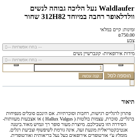
Waldlaufer נעל הליכה גבוהה לנשים
וולדלאופר רחבה במיוחד 312H82 שחור
זמינות: קיים במלאי
₪750.00
צבע
--- בחרו אפשרויות ---
מידות אירופאיות- קונברשיין נשים
--- בחרו אפשרויות ---
הוספה לסל
קנה עכשיו
תיאור
פתרון לרגליים רגישות, רחבות וסוכרתיות. אם הינכם סובלים מנפיחות
ברגליים, סוכרת, עצמות בולטות ( Hallux Valgus ) או אצבעות מעוותות-
הסידרה הזו בשבילכם. מיוצרת מעור סופר רך וגמיש מאוד.ביטנה
אנטיבקטריאלית מונעת זעה, אינה גורמת לשיפשוף וצביעת רגלים.
מומלץ ע'י אורטופדים אירופאים כעל נעל בריאותית ואורטופדית.