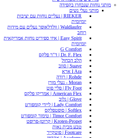
מותגי נוחות שנבחרו בקפידה
מותגי נעלי נשים
RIEKER | נעליים נוחות עם יציבות
יומיומית
Waldlaufer | וולדלאופר נעלים עם מידות
רוחב
Easy Spirit | איזי ספיריט נוחות אמריקאית
יומיומית
G Comfort
Dr. F. Flex | ד"ר פלקס
הלב הכחול
Suave | סווב
I Ara ארא
Rohde | רודה
Moran - נעלי מורן
Fly Foot | פליי פוט
American Flex | אמריקו פלקס
Glove | גלוב
Lady Comfort | ליידי קומפורט
Softlex | סופטפלקס
Timor Comfort | טימור קומפורט
Kroten-Propet | קרוטן-פרופט
טבע מבית נאות
Footcare | פוטקייר
Academy | אקדמי