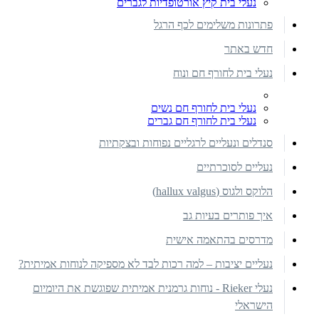
נעלי בית קיץ אורטופדיות לגברים
פתרונות משלימים לכף הרגל
חדש באתר
נעלי בית לחורף חם ונוח
נעלי בית לחורף חם נשים
נעלי בית לחורף חם גברים
סנדלים ונעליים לרגליים נפוחות ובצקתיות
נעליים לסוכרתיים
הלוקס ולגוס (hallux valgus)
איך פותרים בעיות גב
מדרסים בהתאמה אישית
נעליים יציבות – למה רכות לבד לא מספיקה לנוחות אמיתית?
נעלי Rieker - נוחות גרמנית אמיתית שפוגשת את היומיום
הישראלי