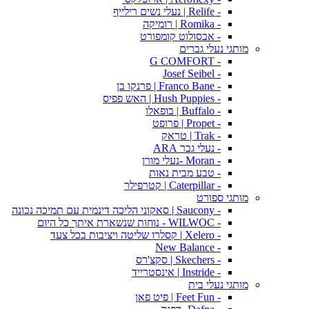
- Relife | נעלי נשים רילייף
- Romika | רומיקה
- אבסולוט קומפורט
מותגי נעלי גברים
- G COMFORT
- Josef Seibel
- Franco Bane | פרנקו בן
- Hush Puppies | האש פפיס
- Buffalo | בופאלו
- Propet | פרופט
- Trak | טראק
- נעלי גבר ARA
- Moran -נעלי מורן
- טבע מבית נאות
- Caterpillar | קטרפילר
מותגי ספורט
- Saucony | סאקוני הליכה דינמית עם תמיכה נכונה
- WILWOC - נוחות שנשארת איתך כל היום
- Xelero | קסלרו שליטה ויציבות בכל צעד
- New Balance
- Skechers | סקצ'רס
- Instride | אינסטרייד
מותגי נעלי בית
- Feet Fun | פיט פאן