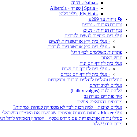
- Dafna- דפנה
- Spain | ספרד - Alberola
- Fly Flot | פליי פלוט
👣 נוחות עד ₪299
נבחרת הנוחות - גברים
נבחרת הנוחות - נשים
נעלי בית קייציות לנשים ולגברים
- נעלי בית קיץ אורטופדיות לנשים
- נעלי בית קיץ אורטופדיות לגברים
פתרונות משלימים לכף הרגל
חדש באתר
נעלי בית לחורף חם ונוח
- נעלי בית לחורף חם נשים
- נעלי בית לחורף חם גברים
סנדלים ונעליים לרגליים נפוחות ובצקתיות
נעליים לסוכרתיים
הלוקס ולגוס (hallux valgus)
איך פותרים בעיות גב
מדרסים בהתאמה אישית
נעליים יציבות – למה רכות לבד לא מספיקה לנוחות אמיתית?
נעלי Rieker - נוחות גרמנית אמיתית שפוגשת את היומיום הישראלי
סנדלי נוחות אורטופדיות עם מדרס נשלף – הפתרון האמיתי לרגל רגי
מרכז הידע שלנו