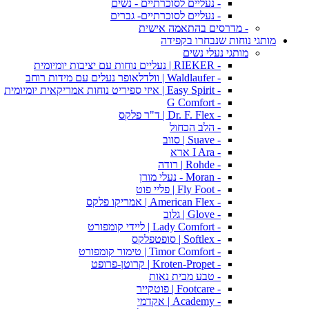
- נעליים לסוכרתיים - נשים
- נעליים לסוכרתיים- גברים
- מדרסים בהתאמה אישית
מותגי נוחות שנבחרו בקפידה
מותגי נעלי נשים
- RIEKER | נעליים נוחות עם יציבות יומיומית
- Waldlaufer | וולדלאופר נעלים עם מידות רוחב
- Easy Spirit | איזי ספיריט נוחות אמריקאית יומיומית
- G Comfort
- Dr. F. Flex | ד"ר פלקס
- הלב הכחול
- Suave | סווב
- I Ara ארא
- Rohde | רודה
- Moran - נעלי מורן
- Fly Foot | פליי פוט
- American Flex | אמריקו פלקס
- Glove | גלוב
- Lady Comfort | ליידי קומפורט
- Softlex | סופטפלקס
- Timor Comfort | טימור קומפורט
- Kroten-Propet | קרוטן-פרופט
- טבע מבית נאות
- Footcare | פוטקייר
- Academy | אקדמי