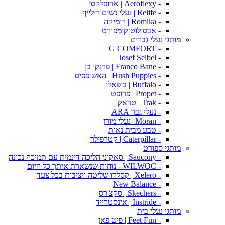
- Aeroflexy | ארופלקסי
- Relife | נעלי נשים רילייף
- Romika | רומיקה
- אבסולוט קומפורט
מותגי נעלי גברים
- G COMFORT
- Josef Seibel
- Franco Bane | פרנקו בן
- Hush Puppies | האש פפיס
- Buffalo | בופאלו
- Propet | פרופט
- Trak | טראק
- נעלי גבר ARA
- Moran -נעלי מורן
- טבע מבית נאות
- Caterpillar | קטרפילר
מותגי ספורט
- Saucony | סאקוני הליכה דינמית עם תמיכה נכונה
- WILWOC - נוחות שנשארת איתך כל היום
- Xelero | קסלרו שליטה ויציבות בכל צעד
- New Balance
- Skechers | סקצ'רס
- Instride | אינסטרייד
מותגי נעלי בית
- Feet Fun | פיט פאן