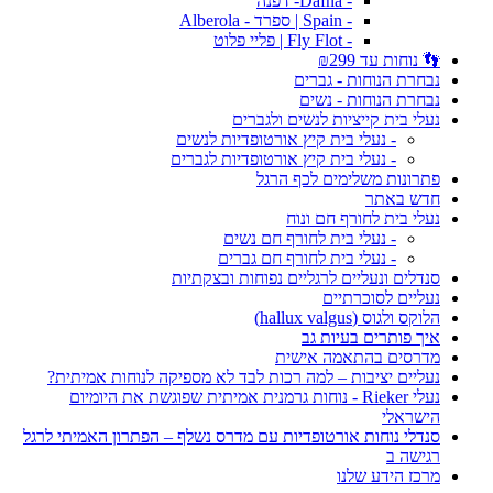
- Dafna- דפנה
- Spain | ספרד - Alberola
- Fly Flot | פליי פלוט
👣 נוחות עד ₪299
נבחרת הנוחות - גברים
נבחרת הנוחות - נשים
נעלי בית קייציות לנשים ולגברים
- נעלי בית קיץ אורטופדיות לנשים
- נעלי בית קיץ אורטופדיות לגברים
פתרונות משלימים לכף הרגל
חדש באתר
נעלי בית לחורף חם ונוח
- נעלי בית לחורף חם נשים
- נעלי בית לחורף חם גברים
סנדלים ונעליים לרגליים נפוחות ובצקתיות
נעליים לסוכרתיים
הלוקס ולגוס (hallux valgus)
איך פותרים בעיות גב
מדרסים בהתאמה אישית
נעליים יציבות – למה רכות לבד לא מספיקה לנוחות אמיתית?
נעלי Rieker - נוחות גרמנית אמיתית שפוגשת את היומיום
הישראלי
סנדלי נוחות אורטופדיות עם מדרס נשלף – הפתרון האמיתי לרגל
רגישה ב
מרכז הידע שלנו