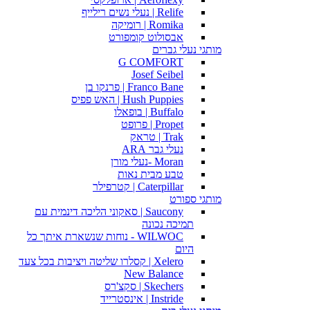
Relife | נעלי נשים רילייף
Romika | רומיקה
אבסולוט קומפורט
מותגי נעלי גברים
G COMFORT
Josef Seibel
Franco Bane | פרנקו בן
Hush Puppies | האש פפיס
Buffalo | בופאלו
Propet | פרופט
Trak | טראק
נעלי גבר ARA
Moran -נעלי מורן
טבע מבית נאות
Caterpillar | קטרפילר
מותגי ספורט
Saucony | סאקוני הליכה דינמית עם
תמיכה נכונה
WILWOC - נוחות שנשארת איתך כל
היום
Xelero | קסלרו שליטה ויציבות בכל צעד
New Balance
Skechers | סקצ'רס
Instride | אינסטרייד