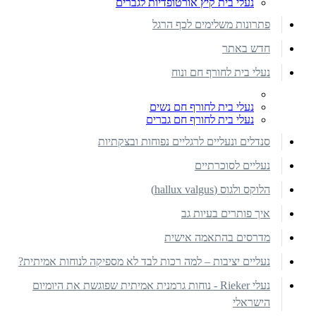
נעלי בית קיץ אורטופדיות לגברים
פתרונות משלימים לכף הרגל
חדש באתר
נעלי בית לחורף חם ונוח
נעלי בית לחורף חם נשים
נעלי בית לחורף חם גברים
סנדלים ונעליים לרגליים נפוחות ובצקתיות
נעליים לסוכרתיים
הלוקס ולגוס (hallux valgus)
איך פותרים בעיות גב
מדרסים בהתאמה אישית
נעליים יציבות – למה רכות לבד לא מספיקה לנוחות אמיתית?
נעלי Rieker - נוחות גרמנית אמיתית שפוגשת את היומיום
הישראלי