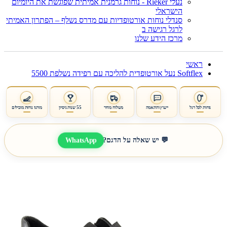
נעלי Rieker - נוחות גרמנית אמיתית שפוגשת את היומיום
הישראלי
סנדלי נוחות אורטופדיות עם מדרס נשלף – הפתרון האמיתי
לרגל רגישה ב
מרכז הידע שלנו
ראשי
Softflex נעל אורטופדית להליכה עם רפידה נשלפת 5500
נוחות לכל רגל
ייעוץ והתאמה
משלוח מהיר
55 שנות ניסיון
מותגי נוחות מובילים
WhatsApp
💬 יש שאלה על הדגם?