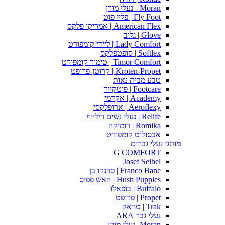
Moran - נעלי מורן
Fly Foot | פליי פוט
American Flex | אמריקו פלקס
Glove | גלוב
Lady Comfort | ליידי קומפורט
Softlex | סופטפלקס
Timor Comfort | טימור קומפורט
Kroten-Propet | קרוטן-פרופט
טבע מבית נאות
Footcare | פוטקייר
Academy | אקדמי
Aeroflexy | ארופלקסי
Relife | נעלי נשים רילייף
Romika | רומיקה
אבסולוט קומפורט
מותגי נעלי גברים
G COMFORT
Josef Seibel
Franco Bane | פרנקו בן
Hush Puppies | האש פפיס
Buffalo | בופאלו
Propet | פרופט
Trak | טראק
נעלי גבר ARA
Moran -נעלי מורן