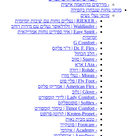
- מדרסים בהתאמה אישית
מותגי נוחות שנבחרו בקפידה
מותגי נעלי נשים
- RIEKER | נעליים נוחות עם יציבות יומיומית
- Waldlaufer | וולדלאופר נעלים עם מידות רוחב
- Easy Spirit | איזי ספיריט נוחות אמריקאית
יומיומית
- G Comfort
- Dr. F. Flex | ד"ר פלקס
- הלב הכחול
- Suave | סווב
- I Ara ארא
- Rohde | רודה
- Moran - נעלי מורן
- Fly Foot | פליי פוט
- American Flex | אמריקו פלקס
- Glove | גלוב
- Lady Comfort | ליידי קומפורט
- Softlex | סופטפלקס
- Timor Comfort | טימור קומפורט
- Kroten-Propet | קרוטן-פרופט
- טבע מבית נאות
- Footcare | פוטקייר
- Academy | אקדמי
- Aeroflexy | ארופלקסי