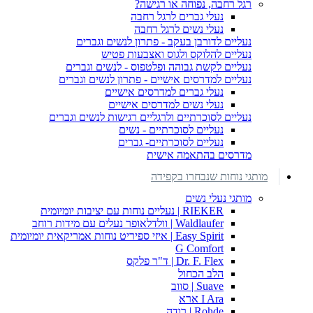
רגל רחבה, נפוחה או רגישה?
נעלי גברים לרגל רחבה
נעלי נשים לרגל רחבה
נעליים לדורבן בעקב - פתרון לנשים וגברים
נעליים להלוקס ולגוס ואצבעות פטיש
נעליים לקשת גבוהה ופלטפוס - לנשים וגברים
נעליים למדרסים אישיים - פתרון לנשים וגברים
נעלי גברים למדרסים אישיים
נעלי נשים למדרסים אישיים
נעליים לסוכרתיים ולרגליים רגישות לנשים וגברים
נעליים לסוכרתיים - נשים
נעליים לסוכרתיים- גברים
מדרסים בהתאמה אישית
מותגי נוחות שנבחרו בקפידה
מותגי נעלי נשים
RIEKER | נעליים נוחות עם יציבות יומיומית
Waldlaufer | וולדלאופר נעלים עם מידות רוחב
Easy Spirit | איזי ספיריט נוחות אמריקאית יומיומית
G Comfort
Dr. F. Flex | ד"ר פלקס
הלב הכחול
Suave | סווב
I Ara ארא
Rohde | רודה