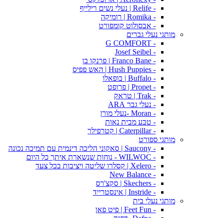
- Relife | נעלי נשים רילייף
- Romika | רומיקה
- אבסולוט קומפורט
מותגי נעלי גברים
- G COMFORT
- Josef Seibel
- Franco Bane | פרנקו בן
- Hush Puppies | האש פפיס
- Buffalo | בופאלו
- Propet | פרופט
- Trak | טראק
- נעלי גבר ARA
- Moran -נעלי מורן
- טבע מבית נאות
- Caterpillar | קטרפילר
מותגי ספורט
- Saucony | סאקוני הליכה דינמית עם תמיכה נכונה
- WILWOC - נוחות שנשארת איתך כל היום
- Xelero | קסלרו שליטה ויציבות בכל צעד
- New Balance
- Skechers | סקצ'רס
- Instride | אינסטרייד
מותגי נעלי בית
- Feet Fun | פיט פאן