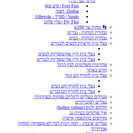
מותגי נעלי בית
Feet Fun | פיט פאן
Dafna- דפנה
Spain | ספרד - Alberola
Fly Flot | פליי פלוט
👣 נוחות עד ₪299
נבחרת הנוחות - גברים
נבחרת הנוחות - נשים
נעלי בית קייציות לנשים ולגברים
נעלי בית קיץ אורטופדיות לנשים
נעלי בית קיץ אורטופדיות לגברים
פתרונות משלימים לכף הרגל
חדש באתר
נעלי בית לחורף חם ונוח
נעלי בית לחורף חם נשים
נעלי בית לחורף חם גברים
סנדלים ונעליים לרגליים נפוחות ובצקתיות
נעליים לסוכרתיים
הלוקס ולגוס (hallux valgus)
איך פותרים בעיות גב
מדרסים בהתאמה אישית
נעליים יציבות – למה רכות לבד לא מספיקה לנוחות
אמיתית?