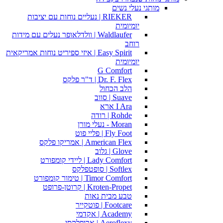
מותגי נעלי נשים
RIEKER | נעליים נוחות עם יציבות
יומיומית
Waldlaufer | וולדלאופר נעלים עם מידות
רוחב
Easy Spirit | איזי ספיריט נוחות אמריקאית
יומיומית
G Comfort
Dr. F. Flex | ד"ר פלקס
הלב הכחול
Suave | סווב
I Ara ארא
Rohde | רודה
Moran - נעלי מורן
Fly Foot | פליי פוט
American Flex | אמריקו פלקס
Glove | גלוב
Lady Comfort | ליידי קומפורט
Softlex | סופטפלקס
Timor Comfort | טימור קומפורט
Kroten-Propet | קרוטן-פרופט
טבע מבית נאות
Footcare | פוטקייר
Academy | אקדמי
Aeroflexy | ארופלקסי