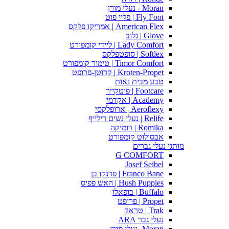
Moran - נעלי מורן
Fly Foot | פליי פוט
American Flex | אמריקו פלקס
Glove | גלוב
Lady Comfort | ליידי קומפורט
Softlex | סופטפלקס
Timor Comfort | טימור קומפורט
Kroten-Propet | קרוטן-פרופט
טבע מבית נאות
Footcare | פוטקייר
Academy | אקדמי
Aeroflexy | ארופלקסי
Relife | נעלי נשים רילייף
Romika | רומיקה
אבסולוט קומפורט
מותגי נעלי גברים
G COMFORT
Josef Seibel
Franco Bane | פרנקו בן
Hush Puppies | האש פפיס
Buffalo | בופאלו
Propet | פרופט
Trak | טראק
נעלי גבר ARA
Moran -נעלי מורן