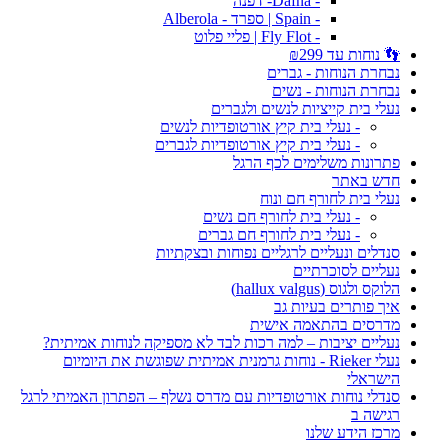
- Dafna- דפנה
- Spain | ספרד - Alberola
- Fly Flot | פליי פלוט
👣 נוחות עד ₪299
נבחרת הנוחות - גברים
נבחרת הנוחות - נשים
נעלי בית קייציות לנשים ולגברים
- נעלי בית קיץ אורטופדיות לנשים
- נעלי בית קיץ אורטופדיות לגברים
פתרונות משלימים לכף הרגל
חדש באתר
נעלי בית לחורף חם ונוח
- נעלי בית לחורף חם נשים
- נעלי בית לחורף חם גברים
סנדלים ונעליים לרגליים נפוחות ובצקתיות
נעליים לסוכרתיים
הלוקס ולגוס (hallux valgus)
איך פותרים בעיות גב
מדרסים בהתאמה אישית
נעליים יציבות – למה רכות לבד לא מספיקה לנוחות אמיתית?
נעלי Rieker - נוחות גרמנית אמיתית שפוגשת את היומיום
הישראלי
סנדלי נוחות אורטופדיות עם מדרס נשלף – הפתרון האמיתי לרגל
רגישה ב
מרכז הידע שלנו