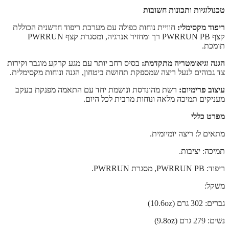
טכנולוגיות ותכונות חשובות
ריפוד מקסימלי:
חוויית נוחות כפולה עם מערכת ריפוד חדשנית הכוללת
קצף PWRRUN PB רך ומחזיר אנרגיה, ומסגרת קצף PWRRUN
תומכת.
הגנה וגיאומטריה מתקדמת:
בסיס רחב יותר עם מגע קרקע מוגבר וקירות
צד גבוהים לנעל ריצה שמספקת תחושת ביטחון, הגנה ונוחות מקסימלית.
עיצוב פרימיום:
רשת מהונדסת ונושמת יחד עם התאמה מפנקת בעקב
מעניקים תמיכה מלאה ונוחות מרבית לכל היום.
מפרט כללי
מתאים ל: ריצה יומיומית.
תמיכה: יציבות.
ריפוד: PWRRUN PB, מסגרת PWRRUN.
משקל:
גברים: 302 גרם (10.6oz)
נשים: 279 גרם (9.8oz)