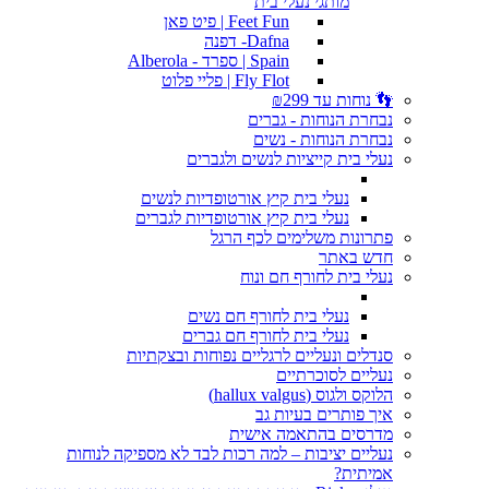
מותגי נעלי בית
Feet Fun | פיט פאן
Dafna- דפנה
Spain | ספרד - Alberola
Fly Flot | פליי פלוט
👣 נוחות עד ₪299
נבחרת הנוחות - גברים
נבחרת הנוחות - נשים
נעלי בית קייציות לנשים ולגברים
נעלי בית קיץ אורטופדיות לנשים
נעלי בית קיץ אורטופדיות לגברים
פתרונות משלימים לכף הרגל
חדש באתר
נעלי בית לחורף חם ונוח
נעלי בית לחורף חם נשים
נעלי בית לחורף חם גברים
סנדלים ונעליים לרגליים נפוחות ובצקתיות
נעליים לסוכרתיים
הלוקס ולגוס (hallux valgus)
איך פותרים בעיות גב
מדרסים בהתאמה אישית
נעליים יציבות – למה רכות לבד לא מספיקה לנוחות
אמיתית?