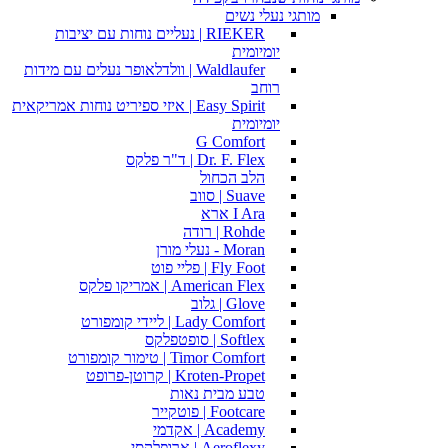
מותגי נעלי נשים
RIEKER | נעליים נוחות עם יציבות
יומיומית
Waldlaufer | וולדלאופר נעלים עם מידות
רוחב
Easy Spirit | איזי ספיריט נוחות אמריקאית
יומיומית
G Comfort
Dr. F. Flex | ד"ר פלקס
הלב הכחול
Suave | סווב
I Ara ארא
Rohde | רודה
Moran - נעלי מורן
Fly Foot | פליי פוט
American Flex | אמריקו פלקס
Glove | גלוב
Lady Comfort | ליידי קומפורט
Softlex | סופטפלקס
Timor Comfort | טימור קומפורט
Kroten-Propet | קרוטן-פרופט
טבע מבית נאות
Footcare | פוטקייר
Academy | אקדמי
Aeroflexy | ארופלקסי