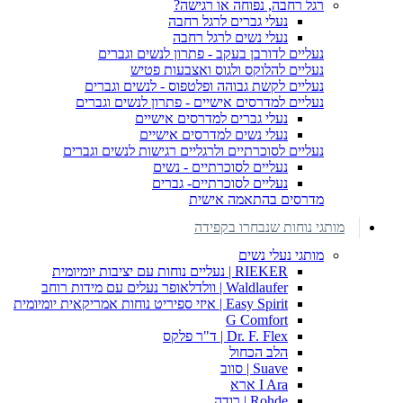
רגל רחבה, נפוחה או רגישה?
נעלי גברים לרגל רחבה
נעלי נשים לרגל רחבה
נעליים לדורבן בעקב - פתרון לנשים וגברים
נעליים להלוקס ולגוס ואצבעות פטיש
נעליים לקשת גבוהה ופלטפוס - לנשים וגברים
נעליים למדרסים אישיים - פתרון לנשים וגברים
נעלי גברים למדרסים אישיים
נעלי נשים למדרסים אישיים
נעליים לסוכרתיים ולרגליים רגישות לנשים וגברים
נעליים לסוכרתיים - נשים
נעליים לסוכרתיים- גברים
מדרסים בהתאמה אישית
מותגי נוחות שנבחרו בקפידה
מותגי נעלי נשים
RIEKER | נעליים נוחות עם יציבות יומיומית
Waldlaufer | וולדלאופר נעלים עם מידות רוחב
Easy Spirit | איזי ספיריט נוחות אמריקאית יומיומית
G Comfort
Dr. F. Flex | ד"ר פלקס
הלב הכחול
Suave | סווב
I Ara ארא
Rohde | רודה