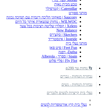
טבע מבית נאות
Caterpillar | קטרפילר
מותגי ספורט
Saucony | סאקוני הליכה דינמית עם תמיכה נכונה
WILWOC - נוחות שנשארת איתך כל היום
Xelero | קסלרו שליטה ויציבות בכל צעד
New Balance
Skechers | סקצ'רס
Instride | אינסטרייד
מותגי נעלי בית
Feet Fun | פיט פאן
Dafna- דפנה
Spain | ספרד - Alberola
Fly Flot | פליי פלוט
👣 נוחות עד ₪299
נבחרת הנוחות - גברים
נבחרת הנוחות - נשים
נעלי בית קייציות לנשים ולגברים
נעלי בית קיץ אורטופדיות לנשים