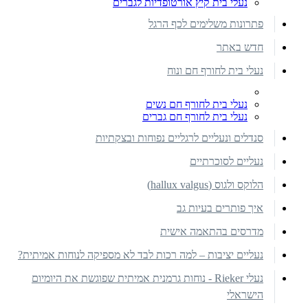
נעלי בית קיץ אורטופדיות לגברים
פתרונות משלימים לכף הרגל
חדש באתר
נעלי בית לחורף חם ונוח
נעלי בית לחורף חם נשים
נעלי בית לחורף חם גברים
סנדלים ונעליים לרגליים נפוחות ובצקתיות
נעליים לסוכרתיים
הלוקס ולגוס (hallux valgus)
איך פותרים בעיות גב
מדרסים בהתאמה אישית
נעליים יציבות – למה רכות לבד לא מספיקה לנוחות אמיתית?
נעלי Rieker - נוחות גרמנית אמיתית שפוגשת את היומיום
הישראלי