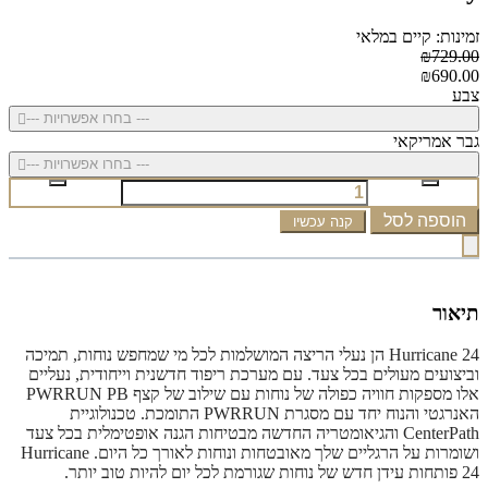
זמינות: קיים במלאי
₪729.00
₪690.00
צבע
--- בחרו אפשרויות ---
גבר אמריקאי
--- בחרו אפשרויות ---
הוספה לסל
קנה עכשיו
תיאור
Hurricane 24 הן נעלי הריצה המושלמות לכל מי שמחפש נוחות, תמיכה
וביצועים מעולים בכל צעד. עם מערכת ריפוד חדשנית וייחודית, נעליים
אלו מספקות חוויה כפולה של נוחות עם שילוב של קצף PWRRUN PB
האנרגטי והנוח יחד עם מסגרת PWRRUN התומכת. טכנולוגיית
CenterPath והגיאומטריה החדשה מבטיחות הגנה אופטימלית בכל צעד
ושומרות על הרגליים שלך מאובטחות ונוחות לאורך כל היום. Hurricane
24 פותחות עידן חדש של נוחות שגורמת לכל יום להיות טוב יותר.