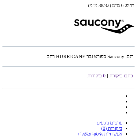
דרופ: 6 מ"מ (38/32 מ"מ)
דגם:
Saucony ספורט גבר HURRICANE רחב
כתבו ביקורת
|
0 ביקורות
פרטים נוספים
ביקורות (0)
אפשרויות איסוף ומשלוח