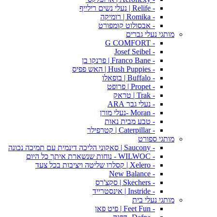
- Relife | נעלי נשים רילייף
- Romika | רומיקה
- אבסולוט קומפורט
מותגי נעלי גברים
- G COMFORT
- Josef Seibel
- Franco Bane | פרנקו בן
- Hush Puppies | האש פפיס
- Buffalo | בופאלו
- Propet | פרופט
- Trak | טראק
- נעלי גבר ARA
- Moran -נעלי מורן
- טבע מבית נאות
- Caterpillar | קטרפילר
מותגי ספורט
- Saucony | סאקוני הליכה דינמית עם תמיכה נכונה
- WILWOC - נוחות שנשארת איתך כל היום
- Xelero | קסלרו שליטה ויציבות בכל צעד
- New Balance
- Skechers | סקצ'רס
- Instride | אינסטרייד
מותגי נעלי בית
- Feet Fun | פיט פאן