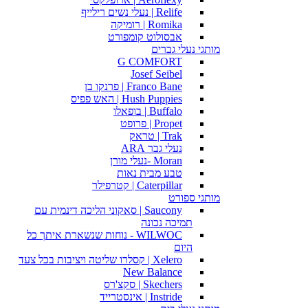
Relife | נעלי נשים רילייף
Romika | רומיקה
אבסולוט קומפורט
מותגי נעלי גברים
G COMFORT
Josef Seibel
Franco Bane | פרנקו בן
Hush Puppies | האש פפיס
Buffalo | בופאלו
Propet | פרופט
Trak | טראק
נעלי גבר ARA
Moran -נעלי מורן
טבע מבית נאות
Caterpillar | קטרפילר
מותגי ספורט
Saucony | סאקוני הליכה דינמית עם
תמיכה נכונה
WILWOC - נוחות שנשארת איתך כל
היום
Xelero | קסלרו שליטה ויציבות בכל צעד
New Balance
Skechers | סקצ'רס
Instride | אינסטרייד