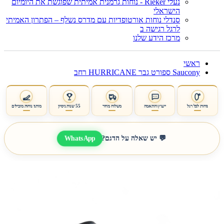
נעלי Rieker - נוחות גרמנית אמיתית שפוגשת את היומיום
הישראלי
סנדלי נוחות אורטופדיות עם מדרס נשלף – הפתרון האמיתי
לרגל רגישה ב
מרכז הידע שלנו
ראשי
Saucony ספורט גבר HURRICANE רחב
נוחות לכל רגל
ייעוץ והתאמה
משלוח מהיר
55 שנות ניסיון
מותגי נוחות מובילים
WhatsApp
💬 יש שאלה על הדגם?