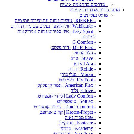
- מדרסים בהתאמה אישית
מותגי נוחות שנבחרו בקפידה
מותגי נעלי נשים
- RIEKER | נעליים נוחות עם יציבות יומיומית
- Waldlaufer | וולדלאופר נעלים עם מידות רוחב
- Easy Spirit | איזי ספיריט נוחות אמריקאית
יומיומית
- G Comfort
- Dr. F. Flex | ד"ר פלקס
- הלב הכחול
- Suave | סווב
- I Ara ארא
- Rohde | רודה
- Moran - נעלי מורן
- Fly Foot | פליי פוט
- American Flex | אמריקו פלקס
- Glove | גלוב
- Lady Comfort | ליידי קומפורט
- Softlex | סופטפלקס
- Timor Comfort | טימור קומפורט
- Kroten-Propet | קרוטן-פרופט
- טבע מבית נאות
- Footcare | פוטקייר
- Academy | אקדמי
- Aeroflexy | ארופלקסי