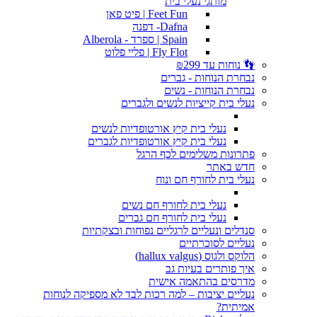
מותגי נעלי בית
Feet Fun | פיט פאן
Dafna- דפנה
Spain | ספרד - Alberola
Fly Flot | פליי פלוט
👣 נוחות עד ₪299
נבחרת הנוחות - גברים
נבחרת הנוחות - נשים
נעלי בית קייציות לנשים ולגברים
נעלי בית קיץ אורטופדיות לנשים
נעלי בית קיץ אורטופדיות לגברים
פתרונות משלימים לכף הרגל
חדש באתר
נעלי בית לחורף חם ונוח
נעלי בית לחורף חם נשים
נעלי בית לחורף חם גברים
סנדלים ונעליים לרגליים נפוחות ובצקתיות
נעליים לסוכרתיים
הלוקס ולגוס (hallux valgus)
איך פותרים בעיות גב
מדרסים בהתאמה אישית
נעליים יציבות – למה רכות לבד לא מספיקה לנוחות
אמיתית?