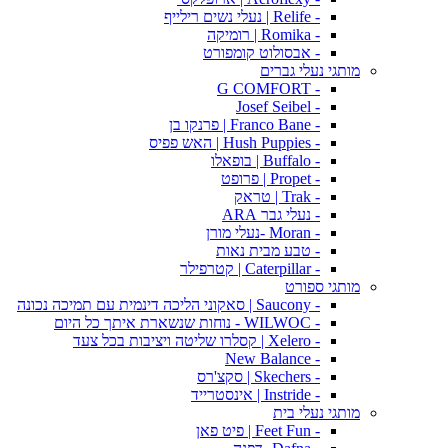
- Relife | נעלי נשים רילייף
- Romika | רומיקה
- אבסולוט קומפורט
מותגי נעלי גברים
- G COMFORT
- Josef Seibel
- Franco Bane | פרנקו בן
- Hush Puppies | האש פפיס
- Buffalo | בופאלו
- Propet | פרופט
- Trak | טראק
- נעלי גבר ARA
- Moran -נעלי מורן
- טבע מבית נאות
- Caterpillar | קטרפילר
מותגי ספורט
- Saucony | סאקוני הליכה דינמית עם תמיכה נכונה
- WILWOC - נוחות שנשארת איתך כל היום
- Xelero | קסלרו שליטה ויציבות בכל צעד
- New Balance
- Skechers | סקצ'רס
- Instride | אינסטרייד
מותגי נעלי בית
- Feet Fun | פיט פאן