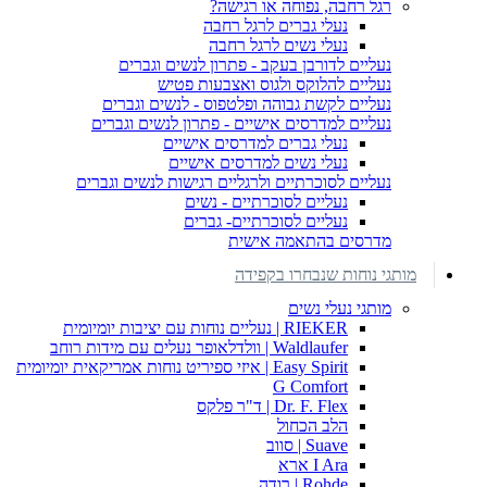
רגל רחבה, נפוחה או רגישה?
נעלי גברים לרגל רחבה
נעלי נשים לרגל רחבה
נעליים לדורבן בעקב - פתרון לנשים וגברים
נעליים להלוקס ולגוס ואצבעות פטיש
נעליים לקשת גבוהה ופלטפוס - לנשים וגברים
נעליים למדרסים אישיים - פתרון לנשים וגברים
נעלי גברים למדרסים אישיים
נעלי נשים למדרסים אישיים
נעליים לסוכרתיים ולרגליים רגישות לנשים וגברים
נעליים לסוכרתיים - נשים
נעליים לסוכרתיים- גברים
מדרסים בהתאמה אישית
מותגי נוחות שנבחרו בקפידה
מותגי נעלי נשים
RIEKER | נעליים נוחות עם יציבות יומיומית
Waldlaufer | וולדלאופר נעלים עם מידות רוחב
Easy Spirit | איזי ספיריט נוחות אמריקאית יומיומית
G Comfort
Dr. F. Flex | ד"ר פלקס
הלב הכחול
Suave | סווב
I Ara ארא
Rohde | רודה