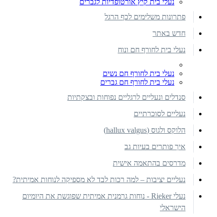
נעלי בית קיץ אורטופדיות לגברים
פתרונות משלימים לכף הרגל
חדש באתר
נעלי בית לחורף חם ונוח
נעלי בית לחורף חם נשים
נעלי בית לחורף חם גברים
סנדלים ונעליים לרגליים נפוחות ובצקתיות
נעליים לסוכרתיים
הלוקס ולגוס (hallux valgus)
איך פותרים בעיות גב
מדרסים בהתאמה אישית
נעליים יציבות – למה רכות לבד לא מספיקה לנוחות אמיתית?
נעלי Rieker - נוחות גרמנית אמיתית שפוגשת את היומיום
הישראלי