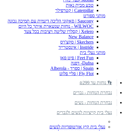
טבע מבית נאות
Caterpillar | קטרפילר
מותגי ספורט
Saucony | סאקוני הליכה דינמית עם תמיכה נכונה
WILWOC - נוחות שנשארת איתך כל היום
Xelero | קסלרו שליטה ויציבות בכל צעד
New Balance
Skechers | סקצ'רס
Instride | אינסטרייד
מותגי נעלי בית
Feet Fun | פיט פאן
Dafna- דפנה
Spain | ספרד - Alberola
Fly Flot | פליי פלוט
👣 נוחות עד ₪299
נבחרת הנוחות - גברים
נבחרת הנוחות - נשים
נעלי בית קייציות לנשים ולגברים
נעלי בית קיץ אורטופדיות לנשים