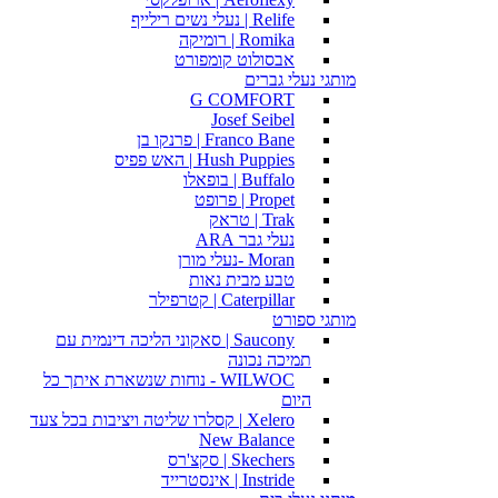
Relife | נעלי נשים רילייף
Romika | רומיקה
אבסולוט קומפורט
מותגי נעלי גברים
G COMFORT
Josef Seibel
Franco Bane | פרנקו בן
Hush Puppies | האש פפיס
Buffalo | בופאלו
Propet | פרופט
Trak | טראק
נעלי גבר ARA
Moran -נעלי מורן
טבע מבית נאות
Caterpillar | קטרפילר
מותגי ספורט
Saucony | סאקוני הליכה דינמית עם
תמיכה נכונה
WILWOC - נוחות שנשארת איתך כל
היום
Xelero | קסלרו שליטה ויציבות בכל צעד
New Balance
Skechers | סקצ'רס
Instride | אינסטרייד