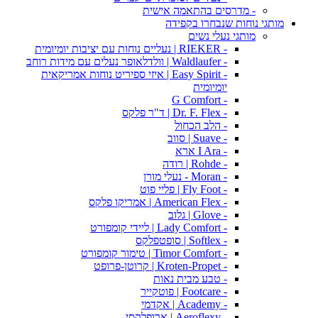
- מדרסים בהתאמה אישית
מותגי נוחות שנבחרו בקפידה
מותגי נעלי נשים
- RIEKER | נעליים נוחות עם יציבות יומיומית
- Waldlaufer | וולדלאופר נעלים עם מידות רוחב
- Easy Spirit | איזי ספיריט נוחות אמריקאית
יומיומית
- G Comfort
- Dr. F. Flex | ד"ר פלקס
- הלב הכחול
- Suave | סווב
- I Ara ארא
- Rohde | רודה
- Moran - נעלי מורן
- Fly Foot | פליי פוט
- American Flex | אמריקו פלקס
- Glove | גלוב
- Lady Comfort | ליידי קומפורט
- Softlex | סופטפלקס
- Timor Comfort | טימור קומפורט
- Kroten-Propet | קרוטן-פרופט
- טבע מבית נאות
- Footcare | פוטקייר
- Academy | אקדמי
- Aeroflexy | ארופלקסי