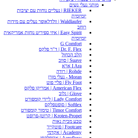
מותגי נעלי נשים
RIEKER | נעליים נוחות עם יציבות
יומיומית
Waldlaufer | וולדלאופר נעלים עם מידות
רוחב
Easy Spirit | איזי ספיריט נוחות אמריקאית
יומיומית
G Comfort
Dr. F. Flex | ד"ר פלקס
הלב הכחול
Suave | סווב
I Ara ארא
Rohde | רודה
Moran - נעלי מורן
Fly Foot | פליי פוט
American Flex | אמריקו פלקס
Glove | גלוב
Lady Comfort | ליידי קומפורט
Softlex | סופטפלקס
Timor Comfort | טימור קומפורט
Kroten-Propet | קרוטן-פרופט
טבע מבית נאות
Footcare | פוטקייר
Academy | אקדמי
Aeroflexy | ארופלקסי