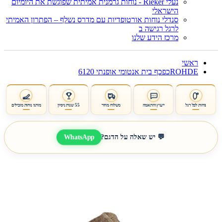
נעלי Rieker - נוחות גרמנית אמיתית שפוגשת את היומיום
הישראלי
סנדלי נוחות אורטופדיות עם מדרס נשלף – הפתרון האמיתי
לרגל רגישה ב
מרכז הידע שלנו
ראשי
ROHDEכפכף בית אנטומי אופנתי 6120
נוחות לכל רגל
ייעוץ והתאמה
משלוח מהיר
55 שנות ניסיון
מותגי נוחות מובילים
WhatsApp
💬 יש שאלה על הדגם?