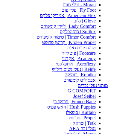
Moran - נעלי מורן
Fly Foot | פליי פוט
American Flex | אמריקו פלקס
Glove | גלוב
Lady Comfort | ליידי קומפורט
Softlex | סופטפלקס
Timor Comfort | טימור קומפורט
Kroten-Propet | קרוטן-פרופט
טבע מבית נאות
Footcare | פוטקייר
Academy | אקדמי
Aeroflexy | ארופלקסי
Relife | נעלי נשים רילייף
Romika | רומיקה
אבסולוט קומפורט
מותגי נעלי גברים
G COMFORT
Josef Seibel
Franco Bane | פרנקו בן
Hush Puppies | האש פפיס
Buffalo | בופאלו
Propet | פרופט
Trak | טראק
נעלי גבר ARA
Moran -נעלי מורן