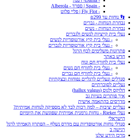
- Dafna- דפנה
- Spain | ספרד - Alberola
- Fly Flot | פליי פלוט
👣 נוחות עד ₪299
נבחרת הנוחות - גברים
נבחרת הנוחות - נשים
נעלי בית קייציות לנשים ולגברים
- נעלי בית קיץ אורטופדיות לנשים
- נעלי בית קיץ אורטופדיות לגברים
פתרונות משלימים לכף הרגל
חדש באתר
נעלי בית לחורף חם ונוח
- נעלי בית לחורף חם נשים
- נעלי בית לחורף חם גברים
סנדלים ונעליים לרגליים נפוחות ובצקתיות
נעליים לסוכרתיים
הלוקס ולגוס (hallux valgus)
איך פותרים בעיות גב
מדרסים בהתאמה אישית
נעליים יציבות – למה רכות לבד לא מספיקה לנוחות אמיתית?
נעלי Rieker - נוחות גרמנית אמיתית שפוגשת את היומיום
הישראלי
סנדלי נוחות אורטופדיות עם מדרס נשלף – הפתרון האמיתי לרגל
רגישה ב
מרכז הידע שלנו