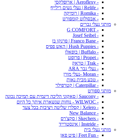
- Aeroflexy | ארופלקסי
- Relife | נעלי נשים רילייף
- Romika | רומיקה
- אבסולוט קומפורט
מותגי נעלי גברים
- G COMFORT
- Josef Seibel
- Franco Bane | פרנקו בן
- Hush Puppies | האש פפיס
- Buffalo | בופאלו
- Propet | פרופט
- Trak | טראק
- נעלי גבר ARA
- Moran -נעלי מורן
- טבע מבית נאות
- Caterpillar | קטרפילר
מותגי ספורט
- Saucony | סאקוני הליכה דינמית עם תמיכה נכונה
- WILWOC - נוחות שנשארת איתך כל היום
- Xelero | קסלרו שליטה ויציבות בכל צעד
- New Balance
- Skechers | סקצ'רס
- Instride | אינסטרייד
מותגי נעלי בית
- Feet Fun | פיט פאן