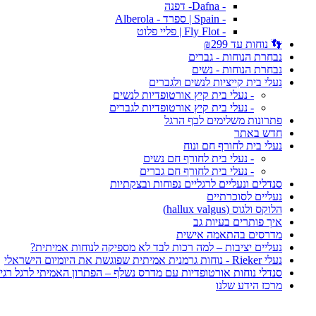
- Dafna- דפנה
- Spain | ספרד - Alberola
- Fly Flot | פליי פלוט
👣 נוחות עד ₪299
נבחרת הנוחות - גברים
נבחרת הנוחות - נשים
נעלי בית קייציות לנשים ולגברים
- נעלי בית קיץ אורטופדיות לנשים
- נעלי בית קיץ אורטופדיות לגברים
פתרונות משלימים לכף הרגל
חדש באתר
נעלי בית לחורף חם ונוח
- נעלי בית לחורף חם נשים
- נעלי בית לחורף חם גברים
סנדלים ונעליים לרגליים נפוחות ובצקתיות
נעליים לסוכרתיים
הלוקס ולגוס (hallux valgus)
איך פותרים בעיות גב
מדרסים בהתאמה אישית
נעליים יציבות – למה רכות לבד לא מספיקה לנוחות אמיתית?
נעלי Rieker - נוחות גרמנית אמיתית שפוגשת את היומיום הישראלי
סנדלי נוחות אורטופדיות עם מדרס נשלף – הפתרון האמיתי לרגל רגי
מרכז הידע שלנו