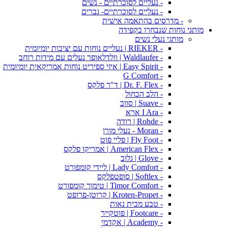
- נעליים לסוכרתיים - נשים
- נעליים לסוכרתיים- גברים
- מדרסים בהתאמה אישית
מותגי נוחות שנבחרו בקפידה
מותגי נעלי נשים
- RIEKER | נעליים נוחות עם יציבות יומיומית
- Waldlaufer | וולדלאופר נעלים עם מידות רוחב
- Easy Spirit | איזי ספיריט נוחות אמריקאית יומיומית
- G Comfort
- Dr. F. Flex | ד"ר פלקס
- הלב הכחול
- Suave | סווב
- I Ara ארא
- Rohde | רודה
- Moran - נעלי מורן
- Fly Foot | פליי פוט
- American Flex | אמריקו פלקס
- Glove | גלוב
- Lady Comfort | ליידי קומפורט
- Softlex | סופטפלקס
- Timor Comfort | טימור קומפורט
- Kroten-Propet | קרוטן-פרופט
- טבע מבית נאות
- Footcare | פוטקייר
- Academy | אקדמי