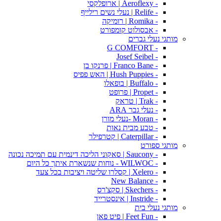
- Aeroflexy | ארופלקסי
- Relife | נעלי נשים רילייף
- Romika | רומיקה
- אבסולוט קומפורט
מותגי נעלי גברים
- G COMFORT
- Josef Seibel
- Franco Bane | פרנקו בן
- Hush Puppies | האש פפיס
- Buffalo | בופאלו
- Propet | פרופט
- Trak | טראק
- נעלי גבר ARA
- Moran -נעלי מורן
- טבע מבית נאות
- Caterpillar | קטרפילר
מותגי ספורט
- Saucony | סאקוני הליכה דינמית עם תמיכה נכונה
- WILWOC - נוחות שנשארת איתך כל היום
- Xelero | קסלרו שליטה ויציבות בכל צעד
- New Balance
- Skechers | סקצ'רס
- Instride | אינסטרייד
מותגי נעלי בית
- Feet Fun | פיט פאן