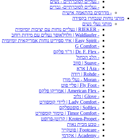
- נעליים לסוכרתיים - נשים
- נעליים לסוכרתיים- גברים
- מדרסים בהתאמה אישית
מותגי נוחות שנבחרו בקפידה
מותגי נעלי נשים
- RIEKER | נעליים נוחות עם יציבות יומיומית
- Waldlaufer | וולדלאופר נעלים עם מידות רוחב
- Easy Spirit | איזי ספיריט נוחות אמריקאית יומיומית
- G Comfort
- Dr. F. Flex | ד"ר פלקס
- הלב הכחול
- Suave | סווב
- I Ara ארא
- Rohde | רודה
- Moran - נעלי מורן
- Fly Foot | פליי פוט
- American Flex | אמריקו פלקס
- Glove | גלוב
- Lady Comfort | ליידי קומפורט
- Softlex | סופטפלקס
- Timor Comfort | טימור קומפורט
- Kroten-Propet | קרוטן-פרופט
- טבע מבית נאות
- Footcare | פוטקייר
- Academy | אקדמי