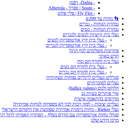
- Dafna- דפנה
- Spain | ספרד - Alberola
- Fly Flot | פליי פלוט
👣 נוחות עד ₪299
נבחרת הנוחות - גברים
נבחרת הנוחות - נשים
נעלי בית קייציות לנשים ולגברים
- נעלי בית קיץ אורטופדיות לנשים
- נעלי בית קיץ אורטופדיות לגברים
פתרונות משלימים לכף הרגל
חדש באתר
נעלי בית לחורף חם ונוח
- נעלי בית לחורף חם נשים
- נעלי בית לחורף חם גברים
סנדלים ונעליים לרגליים נפוחות ובצקתיות
נעליים לסוכרתיים
הלוקס ולגוס (hallux valgus)
איך פותרים בעיות גב
מדרסים בהתאמה אישית
נעליים יציבות – למה רכות לבד לא מספיקה לנוחות אמיתית?
נעלי Rieker - נוחות גרמנית אמיתית שפוגשת את היומיום הישראלי
סנדלי נוחות אורטופדיות עם מדרס נשלף – הפתרון האמיתי לרגל רגי
מרכז הידע שלנו