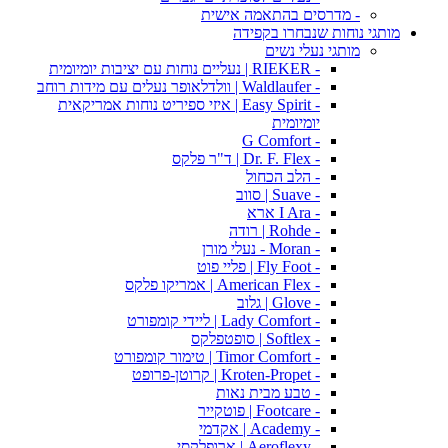
- מדרסים בהתאמה אישית
מותגי נוחות שנבחרו בקפידה
מותגי נעלי נשים
- RIEKER | נעליים נוחות עם יציבות יומיומית
- Waldlaufer | וולדלאופר נעלים עם מידות רוחב
- Easy Spirit | איזי ספיריט נוחות אמריקאית
יומיומית
- G Comfort
- Dr. F. Flex | ד"ר פלקס
- הלב הכחול
- Suave | סווב
- I Ara ארא
- Rohde | רודה
- Moran - נעלי מורן
- Fly Foot | פליי פוט
- American Flex | אמריקו פלקס
- Glove | גלוב
- Lady Comfort | ליידי קומפורט
- Softlex | סופטפלקס
- Timor Comfort | טימור קומפורט
- Kroten-Propet | קרוטן-פרופט
- טבע מבית נאות
- Footcare | פוטקייר
- Academy | אקדמי
- Aeroflexy | ארופלקסי