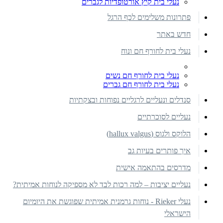
נעלי בית קיץ אורטופדיות לגברים
פתרונות משלימים לכף הרגל
חדש באתר
נעלי בית לחורף חם ונוח
נעלי בית לחורף חם נשים
נעלי בית לחורף חם גברים
סנדלים ונעליים לרגליים נפוחות ובצקתיות
נעליים לסוכרתיים
הלוקס ולגוס (hallux valgus)
איך פותרים בעיות גב
מדרסים בהתאמה אישית
נעליים יציבות – למה רכות לבד לא מספיקה לנוחות אמיתית?
נעלי Rieker - נוחות גרמנית אמיתית שפוגשת את היומיום
הישראלי