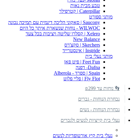
טבע מבית נאות
Caterpillar | קטרפילר
מותגי ספורט
Saucony | סאקוני הליכה דינמית עם תמיכה נכונה
WILWOC - נוחות שנשארת איתך כל היום
Xelero | קסלרו שליטה ויציבות בכל צעד
New Balance
Skechers | סקצ'רס
Instride | אינסטרייד
מותגי נעלי בית
Feet Fun | פיט פאן
Dafna- דפנה
Spain | ספרד - Alberola
Fly Flot | פליי פלוט
👣 נוחות עד ₪299
נבחרת הנוחות - גברים
נבחרת הנוחות - נשים
נעלי בית קייציות לנשים ולגברים
נעלי בית קיץ אורטופדיות לנשים