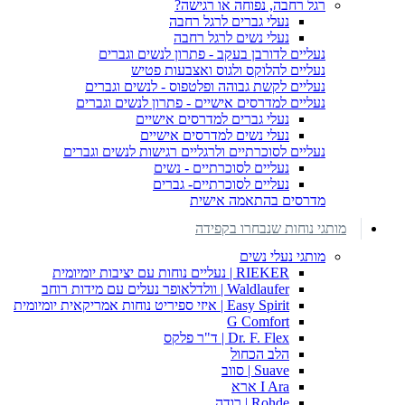
רגל רחבה, נפוחה או רגישה?
נעלי גברים לרגל רחבה
נעלי נשים לרגל רחבה
נעליים לדורבן בעקב - פתרון לנשים וגברים
נעליים להלוקס ולגוס ואצבעות פטיש
נעליים לקשת גבוהה ופלטפוס - לנשים וגברים
נעליים למדרסים אישיים - פתרון לנשים וגברים
נעלי גברים למדרסים אישיים
נעלי נשים למדרסים אישיים
נעליים לסוכרתיים ולרגליים רגישות לנשים וגברים
נעליים לסוכרתיים - נשים
נעליים לסוכרתיים- גברים
מדרסים בהתאמה אישית
מותגי נוחות שנבחרו בקפידה
מותגי נעלי נשים
RIEKER | נעליים נוחות עם יציבות יומיומית
Waldlaufer | וולדלאופר נעלים עם מידות רוחב
Easy Spirit | איזי ספיריט נוחות אמריקאית יומיומית
G Comfort
Dr. F. Flex | ד"ר פלקס
הלב הכחול
Suave | סווב
I Ara ארא
Rohde | רודה