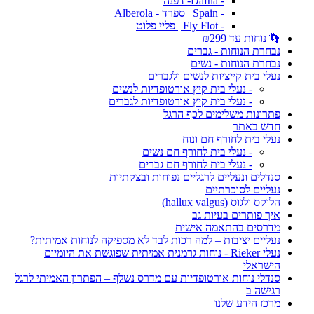
- Dafna- דפנה
- Spain | ספרד - Alberola
- Fly Flot | פליי פלוט
👣 נוחות עד ₪299
נבחרת הנוחות - גברים
נבחרת הנוחות - נשים
נעלי בית קייציות לנשים ולגברים
- נעלי בית קיץ אורטופדיות לנשים
- נעלי בית קיץ אורטופדיות לגברים
פתרונות משלימים לכף הרגל
חדש באתר
נעלי בית לחורף חם ונוח
- נעלי בית לחורף חם נשים
- נעלי בית לחורף חם גברים
סנדלים ונעליים לרגליים נפוחות ובצקתיות
נעליים לסוכרתיים
הלוקס ולגוס (hallux valgus)
איך פותרים בעיות גב
מדרסים בהתאמה אישית
נעליים יציבות – למה רכות לבד לא מספיקה לנוחות אמיתית?
נעלי Rieker - נוחות גרמנית אמיתית שפוגשת את היומיום
הישראלי
סנדלי נוחות אורטופדיות עם מדרס נשלף – הפתרון האמיתי לרגל
רגישה ב
מרכז הידע שלנו