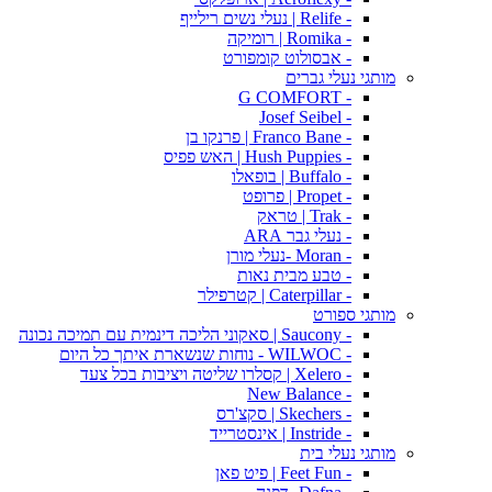
- Relife | נעלי נשים רילייף
- Romika | רומיקה
- אבסולוט קומפורט
מותגי נעלי גברים
- G COMFORT
- Josef Seibel
- Franco Bane | פרנקו בן
- Hush Puppies | האש פפיס
- Buffalo | בופאלו
- Propet | פרופט
- Trak | טראק
- נעלי גבר ARA
- Moran -נעלי מורן
- טבע מבית נאות
- Caterpillar | קטרפילר
מותגי ספורט
- Saucony | סאקוני הליכה דינמית עם תמיכה נכונה
- WILWOC - נוחות שנשארת איתך כל היום
- Xelero | קסלרו שליטה ויציבות בכל צעד
- New Balance
- Skechers | סקצ'רס
- Instride | אינסטרייד
מותגי נעלי בית
- Feet Fun | פיט פאן