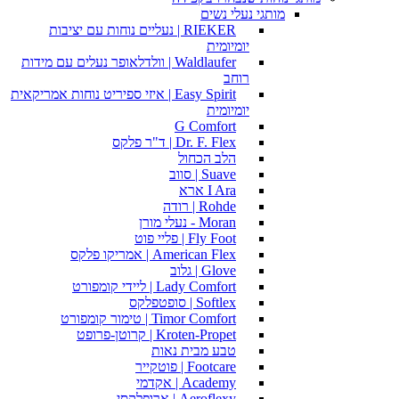
מותגי נעלי נשים
RIEKER | נעליים נוחות עם יציבות
יומיומית
Waldlaufer | וולדלאופר נעלים עם מידות
רוחב
Easy Spirit | איזי ספיריט נוחות אמריקאית
יומיומית
G Comfort
Dr. F. Flex | ד"ר פלקס
הלב הכחול
Suave | סווב
I Ara ארא
Rohde | רודה
Moran - נעלי מורן
Fly Foot | פליי פוט
American Flex | אמריקו פלקס
Glove | גלוב
Lady Comfort | ליידי קומפורט
Softlex | סופטפלקס
Timor Comfort | טימור קומפורט
Kroten-Propet | קרוטן-פרופט
טבע מבית נאות
Footcare | פוטקייר
Academy | אקדמי
Aeroflexy | ארופלקסי