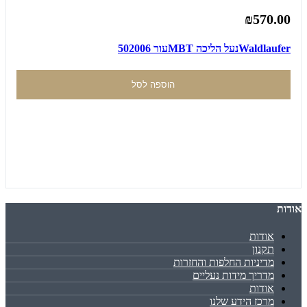
₪570.00
Waldlauferנעל הליכה MBTעור 502006
הוספה לסל
אודות
אודות
תקנון
מדיניות החלפות והחזרות
מדריך מידות נעליים
אודות
מרכז הידע שלנו