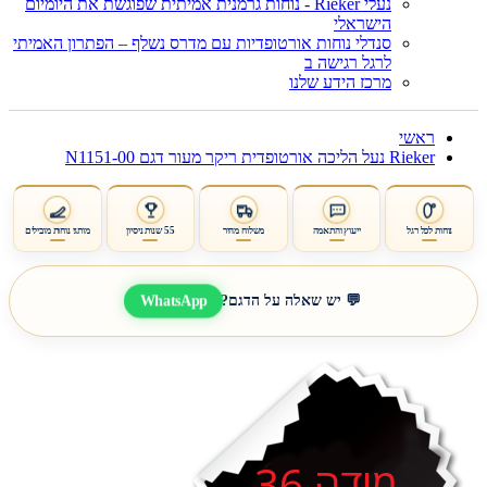
נעלי Rieker - נוחות גרמנית אמיתית שפוגשת את היומיום
הישראלי
סנדלי נוחות אורטופדיות עם מדרס נשלף – הפתרון האמיתי
לרגל רגישה ב
מרכז הידע שלנו
ראשי
Rieker נעל הליכה אורטופדית ריקר מעור דגם N1151-00
נוחות לכל רגל
ייעוץ והתאמה
משלוח מהיר
55 שנות ניסיון
מותגי נוחות מובילים
WhatsApp
💬 יש שאלה על הדגם?