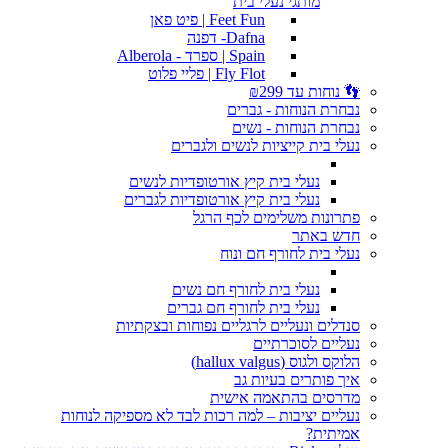
מותגי נעלי בית
Feet Fun | פיט פאן
Dafna- דפנה
Spain | ספרד - Alberola
Fly Flot | פליי פלוט
👣 נוחות עד ₪299
נבחרת הנוחות - גברים
נבחרת הנוחות - נשים
נעלי בית קייציות לנשים ולגברים
נעלי בית קיץ אורטופדיות לנשים
נעלי בית קיץ אורטופדיות לגברים
פתרונות משלימים לכף הרגל
חדש באתר
נעלי בית לחורף חם ונוח
נעלי בית לחורף חם נשים
נעלי בית לחורף חם גברים
סנדלים ונעליים לרגליים נפוחות ובצקתיות
נעליים לסוכרתיים
הלוקס ולגוס (hallux valgus)
איך פותרים בעיות גב
מדרסים בהתאמה אישית
נעליים יציבות – למה רכות לבד לא מספיקה לנוחות
אמיתית?