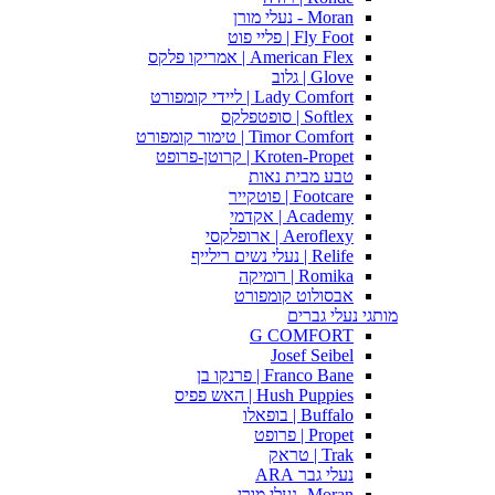
Moran - נעלי מורן
Fly Foot | פליי פוט
American Flex | אמריקו פלקס
Glove | גלוב
Lady Comfort | ליידי קומפורט
Softlex | סופטפלקס
Timor Comfort | טימור קומפורט
Kroten-Propet | קרוטן-פרופט
טבע מבית נאות
Footcare | פוטקייר
Academy | אקדמי
Aeroflexy | ארופלקסי
Relife | נעלי נשים רילייף
Romika | רומיקה
אבסולוט קומפורט
מותגי נעלי גברים
G COMFORT
Josef Seibel
Franco Bane | פרנקו בן
Hush Puppies | האש פפיס
Buffalo | בופאלו
Propet | פרופט
Trak | טראק
נעלי גבר ARA
Moran -נעלי מורן