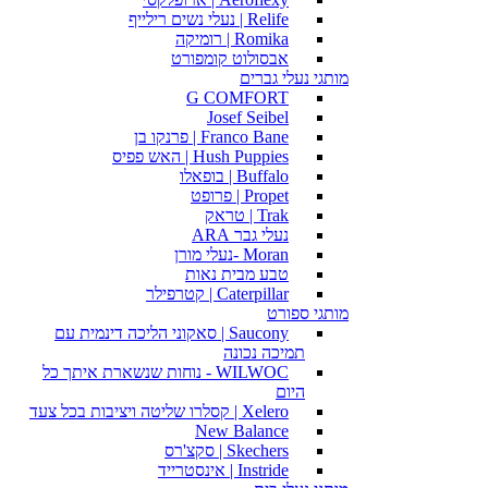
Relife | נעלי נשים רילייף
Romika | רומיקה
אבסולוט קומפורט
מותגי נעלי גברים
G COMFORT
Josef Seibel
Franco Bane | פרנקו בן
Hush Puppies | האש פפיס
Buffalo | בופאלו
Propet | פרופט
Trak | טראק
נעלי גבר ARA
Moran -נעלי מורן
טבע מבית נאות
Caterpillar | קטרפילר
מותגי ספורט
Saucony | סאקוני הליכה דינמית עם
תמיכה נכונה
WILWOC - נוחות שנשארת איתך כל
היום
Xelero | קסלרו שליטה ויציבות בכל צעד
New Balance
Skechers | סקצ'רס
Instride | אינסטרייד