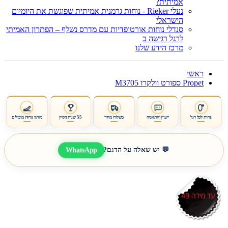
אמיתית?
נעלי Rieker - נוחות גרמנית אמיתית שפוגשת את היומיום
הישראלי
סנדלי נוחות אורטופדיות עם מדרס נשלף – הפתרון האמיתי
לרגל רגישה ב
מרכז הידע שלנו
ראשי
Propet ספורט וולקרו M3705
נוחות לכל רגל
ייעוץ והתאמה
משלוח מהיר
55 שנות ניסיון
מותגי נוחות מובילים
WhatsApp
💬 יש שאלה על הדגם?