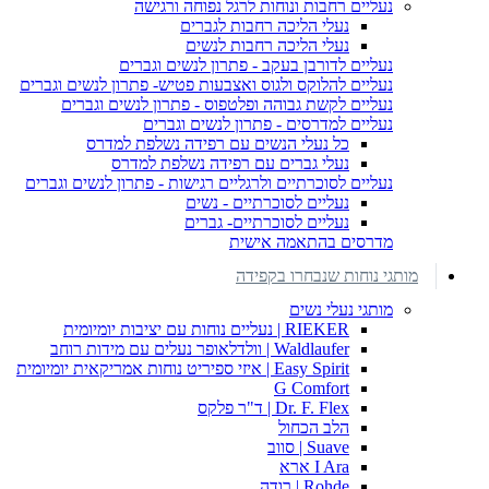
נעליים רחבות ונוחות לרגל נפוחה ורגישה
נעלי הליכה רחבות לגברים
נעלי הליכה רחבות לנשים
נעליים לדורבן בעקב - פתרון לנשים וגברים
נעליים להלוקס ולגוס ואצבעות פטיש- פתרון לנשים וגברים
נעליים לקשת גבוהה ופלטפוס - פתרון לנשים וגברים
נעליים למדרסים - פתרון לנשים וגברים
כל נעלי הנשים עם רפידה נשלפת למדרס
נעלי גברים עם רפידה נשלפת למדרס
נעליים לסוכרתיים ולרגליים רגישות - פתרון לנשים וגברים
נעליים לסוכרתיים - נשים
נעליים לסוכרתיים- גברים
מדרסים בהתאמה אישית
מותגי נוחות שנבחרו בקפידה
מותגי נעלי נשים
RIEKER | נעליים נוחות עם יציבות יומיומית
Waldlaufer | וולדלאופר נעלים עם מידות רוחב
Easy Spirit | איזי ספיריט נוחות אמריקאית יומיומית
G Comfort
Dr. F. Flex | ד"ר פלקס
הלב הכחול
Suave | סווב
I Ara ארא
Rohde | רודה