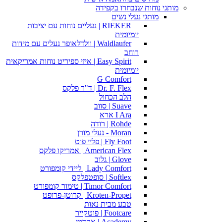
מותגי נוחות שנבחרו בקפידה
מותגי נעלי נשים
RIEKER | נעליים נוחות עם יציבות
יומיומית
Waldlaufer | וולדלאופר נעלים עם מידות
רוחב
Easy Spirit | איזי ספיריט נוחות אמריקאית
יומיומית
G Comfort
Dr. F. Flex | ד"ר פלקס
הלב הכחול
Suave | סווב
I Ara ארא
Rohde | רודה
Moran - נעלי מורן
Fly Foot | פליי פוט
American Flex | אמריקו פלקס
Glove | גלוב
Lady Comfort | ליידי קומפורט
Softlex | סופטפלקס
Timor Comfort | טימור קומפורט
Kroten-Propet | קרוטן-פרופט
טבע מבית נאות
Footcare | פוטקייר
Academy | אקדמי