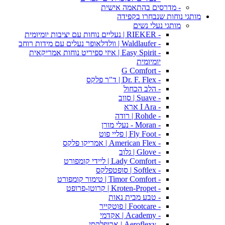
- מדרסים בהתאמה אישית
מותגי נוחות שנבחרו בקפידה
מותגי נעלי נשים
- RIEKER | נעליים נוחות עם יציבות יומיומית
- Waldlaufer | וולדלאופר נעלים עם מידות רוחב
- Easy Spirit | איזי ספיריט נוחות אמריקאית
יומיומית
- G Comfort
- Dr. F. Flex | ד"ר פלקס
- הלב הכחול
- Suave | סווב
- I Ara ארא
- Rohde | רודה
- Moran - נעלי מורן
- Fly Foot | פליי פוט
- American Flex | אמריקו פלקס
- Glove | גלוב
- Lady Comfort | ליידי קומפורט
- Softlex | סופטפלקס
- Timor Comfort | טימור קומפורט
- Kroten-Propet | קרוטן-פרופט
- טבע מבית נאות
- Footcare | פוטקייר
- Academy | אקדמי
- Aeroflexy | ארופלקסי