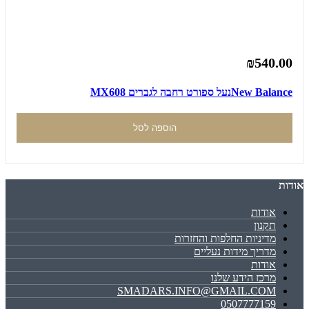
₪540.00
New Balanceנעל ספורט רחבה לגברים MX608
הוספה לסל
אודות
אודות
תקנון
מדיניות החלפות והחזרות
מדריך מידות נעליים
אודות
מרכז הידע שלנו
SMADARS.INFO@GMAIL.COM
0507777159