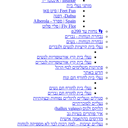
Instride | אינסטרייד
מותגי נעלי בית
Feet Fun | פיט פאן
Dafna- דפנה
Spain | ספרד - Alberola
Fly Flot | פליי פלוט
👣 נוחות עד ₪299
נבחרת הנוחות - גברים
נבחרת הנוחות - נשים
נעלי בית קייציות לנשים ולגברים
נעלי בית קיץ אורטופדיות לנשים
נעלי בית קיץ אורטופדיות לגברים
פתרונות משלימים לכף הרגל
חדש באתר
נעלי בית לחורף חם ונוח
נעלי בית לחורף חם נשים
נעלי בית לחורף חם גברים
סנדלים ונעליים לרגליים נפוחות ובצקתיות
נעליים לסוכרתיים
הלוקס ולגוס (hallux valgus)
איך פותרים בעיות גב
מדרסים בהתאמה אישית
נעליים יציבות – למה רכות לבד לא מספיקה לנוחות