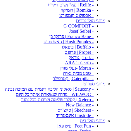
- Relife | נעלי נשים רילייף
- Romika | רומיקה
- אבסולוט קומפורט
מותגי נעלי גברים
- G COMFORT
- Josef Seibel
- Franco Bane | פרנקו בן
- Hush Puppies | האש פפיס
- Buffalo | בופאלו
- Propet | פרופט
- Trak | טראק
- נעלי גבר ARA
- Moran -נעלי מורן
- טבע מבית נאות
- Caterpillar | קטרפילר
מותגי ספורט
- Saucony | סאקוני הליכה דינמית עם תמיכה נכונה
- WILWOC - נוחות שנשארת איתך כל היום
- Xelero | קסלרו שליטה ויציבות בכל צעד
- New Balance
- Skechers | סקצ'רס
- Instride | אינסטרייד
מותגי נעלי בית
- Feet Fun | פיט פאן