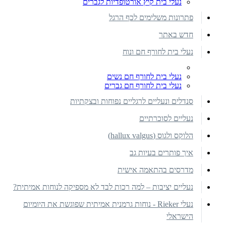
נעלי בית קיץ אורטופדיות לגברים
פתרונות משלימים לכף הרגל
חדש באתר
נעלי בית לחורף חם ונוח
נעלי בית לחורף חם נשים
נעלי בית לחורף חם גברים
סנדלים ונעליים לרגליים נפוחות ובצקתיות
נעליים לסוכרתיים
הלוקס ולגוס (hallux valgus)
איך פותרים בעיות גב
מדרסים בהתאמה אישית
נעליים יציבות – למה רכות לבד לא מספיקה לנוחות אמיתית?
נעלי Rieker - נוחות גרמנית אמיתית שפוגשת את היומיום
הישראלי