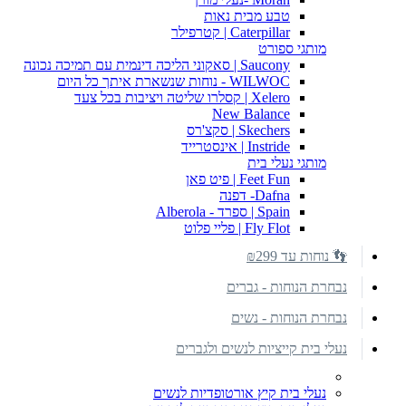
טבע מבית נאות
Caterpillar | קטרפילר
מותגי ספורט
Saucony | סאקוני הליכה דינמית עם תמיכה נכונה
WILWOC - נוחות שנשארת איתך כל היום
Xelero | קסלרו שליטה ויציבות בכל צעד
New Balance
Skechers | סקצ'רס
Instride | אינסטרייד
מותגי נעלי בית
Feet Fun | פיט פאן
Dafna- דפנה
Spain | ספרד - Alberola
Fly Flot | פליי פלוט
👣 נוחות עד ₪299
נבחרת הנוחות - גברים
נבחרת הנוחות - נשים
נעלי בית קייציות לנשים ולגברים
נעלי בית קיץ אורטופדיות לנשים