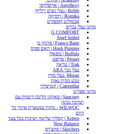
Aeroflexy | ארופלקסי
Relife | נעלי נשים רילייף
Romika | רומיקה
אבסולוט קומפורט
מותגי נעלי גברים
G COMFORT
Josef Seibel
Franco Bane | פרנקו בן
Hush Puppies | האש פפיס
Buffalo | בופאלו
Propet | פרופט
Trak | טראק
נעלי גבר ARA
Moran -נעלי מורן
טבע מבית נאות
Caterpillar | קטרפילר
מותגי ספורט
Saucony | סאקוני הליכה דינמית עם
תמיכה נכונה
WILWOC - נוחות שנשארת איתך כל
היום
Xelero | קסלרו שליטה ויציבות בכל צעד
New Balance
Skechers | סקצ'רס