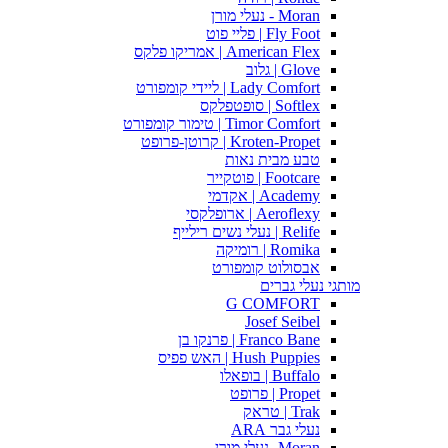
Moran - נעלי מורן
Fly Foot | פליי פוט
American Flex | אמריקו פלקס
Glove | גלוב
Lady Comfort | ליידי קומפורט
Softlex | סופטפלקס
Timor Comfort | טימור קומפורט
Kroten-Propet | קרוטן-פרופט
טבע מבית נאות
Footcare | פוטקייר
Academy | אקדמי
Aeroflexy | ארופלקסי
Relife | נעלי נשים רילייף
Romika | רומיקה
אבסולוט קומפורט
מותגי נעלי גברים
G COMFORT
Josef Seibel
Franco Bane | פרנקו בן
Hush Puppies | האש פפיס
Buffalo | בופאלו
Propet | פרופט
Trak | טראק
נעלי גבר ARA
Moran -נעלי מורן