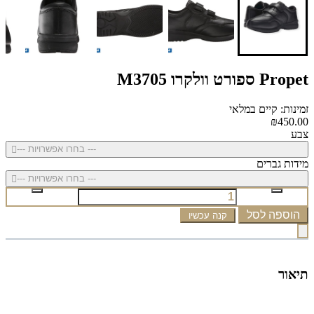
Propet ספורט וולקרו M3705
זמינות: קיים במלאי
₪450.00
צבע
--- בחרו אפשרויות ---
מידות גברים
--- בחרו אפשרויות ---
הוספה לסל
קנה עכשיו
תיאור