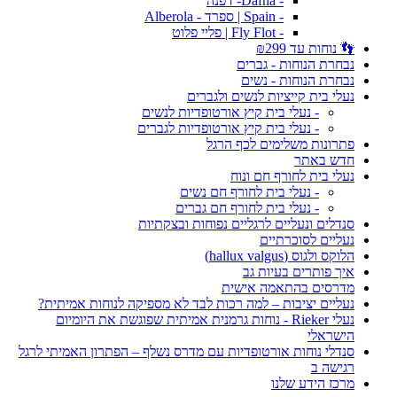
- Dafna- דפנה
- Spain | ספרד - Alberola
- Fly Flot | פליי פלוט
👣 נוחות עד ₪299
נבחרת הנוחות - גברים
נבחרת הנוחות - נשים
נעלי בית קייציות לנשים ולגברים
- נעלי בית קיץ אורטופדיות לנשים
- נעלי בית קיץ אורטופדיות לגברים
פתרונות משלימים לכף הרגל
חדש באתר
נעלי בית לחורף חם ונוח
- נעלי בית לחורף חם נשים
- נעלי בית לחורף חם גברים
סנדלים ונעליים לרגליים נפוחות ובצקתיות
נעליים לסוכרתיים
הלוקס ולגוס (hallux valgus)
איך פותרים בעיות גב
מדרסים בהתאמה אישית
נעליים יציבות – למה רכות לבד לא מספיקה לנוחות אמיתית?
נעלי Rieker - נוחות גרמנית אמיתית שפוגשת את היומיום
הישראלי
סנדלי נוחות אורטופדיות עם מדרס נשלף – הפתרון האמיתי לרגל
רגישה ב
מרכז הידע שלנו