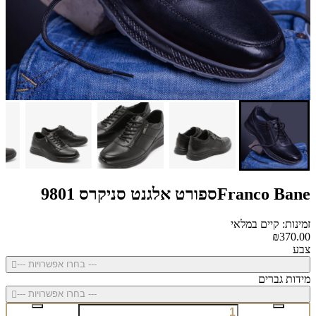
Franco Baneספורט אלגנט סניקרס 9801
זמינות: קיים במלאי
₪370.00
צבע
--- בחרו אפשרויות ---
מידות גברים
--- בחרו אפשרויות ---