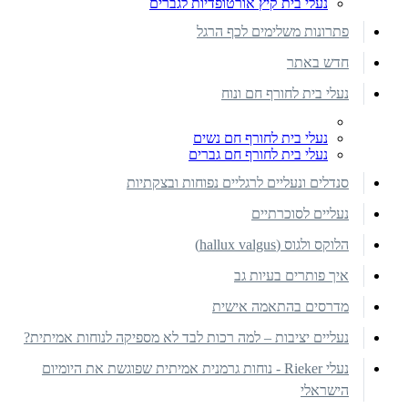
נעלי בית קיץ אורטופדיות לגברים
פתרונות משלימים לכף הרגל
חדש באתר
נעלי בית לחורף חם ונוח
נעלי בית לחורף חם נשים
נעלי בית לחורף חם גברים
סנדלים ונעליים לרגליים נפוחות ובצקתיות
נעליים לסוכרתיים
הלוקס ולגוס (hallux valgus)
איך פותרים בעיות גב
מדרסים בהתאמה אישית
נעליים יציבות – למה רכות לבד לא מספיקה לנוחות אמיתית?
נעלי Rieker - נוחות גרמנית אמיתית שפוגשת את היומיום
הישראלי