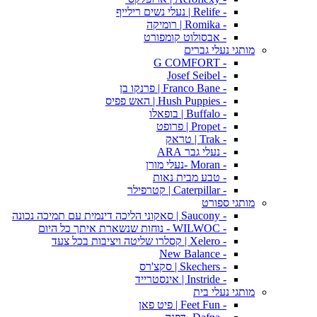
- Relife | נעלי נשים רילייף
- Romika | רומיקה
- אבסולוט קומפורט
מותגי נעלי גברים
- G COMFORT
- Josef Seibel
- Franco Bane | פרנקו בן
- Hush Puppies | האש פפיס
- Buffalo | בופאלו
- Propet | פרופט
- Trak | טראק
- נעלי גבר ARA
- Moran -נעלי מורן
- טבע מבית נאות
- Caterpillar | קטרפילר
מותגי ספורט
- Saucony | סאקוני הליכה דינמית עם תמיכה נכונה
- WILWOC - נוחות שנשארת איתך כל היום
- Xelero | קסלרו שליטה ויציבות בכל צעד
- New Balance
- Skechers | סקצ'רס
- Instride | אינסטרייד
מותגי נעלי בית
- Feet Fun | פיט פאן