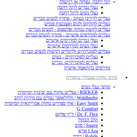
רגל רחבה, נפוחה או רגישה?
נעלי גברים לרגל רחבה
נעלי נשים לרגל רחבה
נעליים לדורבן בעקב - פתרון לנשים וגברים
נעליים להלוקס ולגוס ואצבעות פטיש
נעליים לקשת גבוהה ופלטפוס - לנשים וגברים
נעליים למדרסים אישיים - פתרון לנשים וגברים
נעלי גברים למדרסים אישיים
נעלי נשים למדרסים אישיים
נעליים לסוכרתיים ולרגליים רגישות לנשים וגברים
נעליים לסוכרתיים - נשים
נעליים לסוכרתיים- גברים
מדרסים בהתאמה אישית
מותגי נוחות שנבחרו בקפידה
מותגי נעלי נשים
RIEKER | נעליים נוחות עם יציבות יומיומית
Waldlaufer | וולדלאופר נעלים עם מידות רוחב
Easy Spirit | איזי ספיריט נוחות אמריקאית יומיומית
G Comfort
Dr. F. Flex | ד"ר פלקס
הלב הכחול
Suave | סווב
I Ara ארא
Rohde | רודה