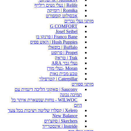
Relife | נעלי נשים רילייף
Romika | רומיקה
אבסולוט קומפורט
מותגי נעלי גברים
G COMFORT
Josef Seibel
Franco Bane | פרנקו בן
Hush Puppies | האש פפיס
Buffalo | בופאלו
Propet | פרופט
Trak | טראק
נעלי גבר ARA
Moran -נעלי מורן
טבע מבית נאות
Caterpillar | קטרפילר
מותגי ספורט
Saucony | סאקוני הליכה דינמית עם
תמיכה נכונה
WILWOC - נוחות שנשארת איתך כל
היום
Xelero | קסלרו שליטה ויציבות בכל צעד
New Balance
Skechers | סקצ'רס
Instride | אינסטרייד