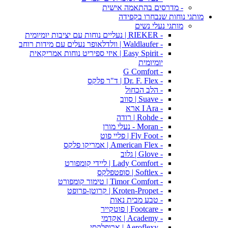
- מדרסים בהתאמה אישית
מותגי נוחות שנבחרו בקפידה
מותגי נעלי נשים
- RIEKER | נעליים נוחות עם יציבות יומיומית
- Waldlaufer | וולדלאופר נעלים עם מידות רוחב
- Easy Spirit | איזי ספיריט נוחות אמריקאית
יומיומית
- G Comfort
- Dr. F. Flex | ד"ר פלקס
- הלב הכחול
- Suave | סווב
- I Ara ארא
- Rohde | רודה
- Moran - נעלי מורן
- Fly Foot | פליי פוט
- American Flex | אמריקו פלקס
- Glove | גלוב
- Lady Comfort | ליידי קומפורט
- Softlex | סופטפלקס
- Timor Comfort | טימור קומפורט
- Kroten-Propet | קרוטן-פרופט
- טבע מבית נאות
- Footcare | פוטקייר
- Academy | אקדמי
- Aeroflexy | ארופלקסי