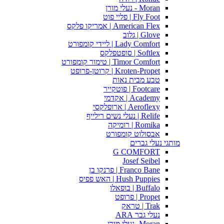
Moran - נעלי מורן
Fly Foot | פליי פוט
American Flex | אמריקו פלקס
Glove | גלוב
Lady Comfort | ליידי קומפורט
Softlex | סופטפלקס
Timor Comfort | טימור קומפורט
Kroten-Propet | קרוטן-פרופט
טבע מבית נאות
Footcare | פוטקייר
Academy | אקדמי
Aeroflexy | ארופלקסי
Relife | נעלי נשים רילייף
Romika | רומיקה
אבסולוט קומפורט
מותגי נעלי גברים
G COMFORT
Josef Seibel
Franco Bane | פרנקו בן
Hush Puppies | האש פפיס
Buffalo | בופאלו
Propet | פרופט
Trak | טראק
נעלי גבר ARA
Moran -נעלי מורן