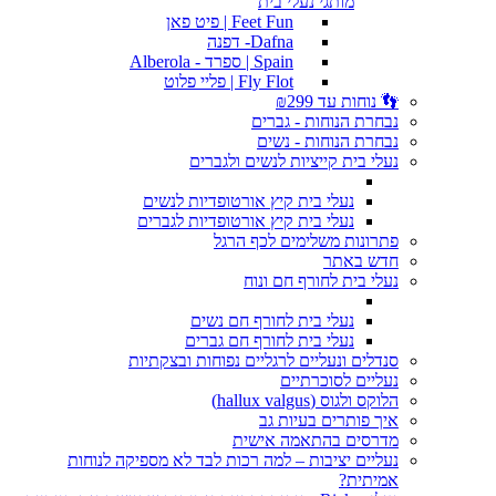
מותגי נעלי בית
Feet Fun | פיט פאן
Dafna- דפנה
Spain | ספרד - Alberola
Fly Flot | פליי פלוט
👣 נוחות עד ₪299
נבחרת הנוחות - גברים
נבחרת הנוחות - נשים
נעלי בית קייציות לנשים ולגברים
נעלי בית קיץ אורטופדיות לנשים
נעלי בית קיץ אורטופדיות לגברים
פתרונות משלימים לכף הרגל
חדש באתר
נעלי בית לחורף חם ונוח
נעלי בית לחורף חם נשים
נעלי בית לחורף חם גברים
סנדלים ונעליים לרגליים נפוחות ובצקתיות
נעליים לסוכרתיים
הלוקס ולגוס (hallux valgus)
איך פותרים בעיות גב
מדרסים בהתאמה אישית
נעליים יציבות – למה רכות לבד לא מספיקה לנוחות
אמיתית?