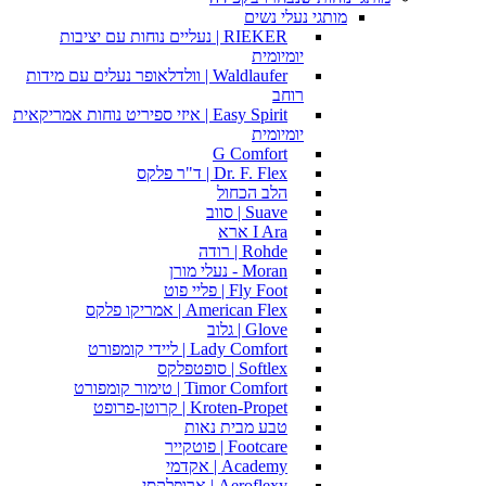
מותגי נעלי נשים
RIEKER | נעליים נוחות עם יציבות
יומיומית
Waldlaufer | וולדלאופר נעלים עם מידות
רוחב
Easy Spirit | איזי ספיריט נוחות אמריקאית
יומיומית
G Comfort
Dr. F. Flex | ד"ר פלקס
הלב הכחול
Suave | סווב
I Ara ארא
Rohde | רודה
Moran - נעלי מורן
Fly Foot | פליי פוט
American Flex | אמריקו פלקס
Glove | גלוב
Lady Comfort | ליידי קומפורט
Softlex | סופטפלקס
Timor Comfort | טימור קומפורט
Kroten-Propet | קרוטן-פרופט
טבע מבית נאות
Footcare | פוטקייר
Academy | אקדמי
Aeroflexy | ארופלקסי