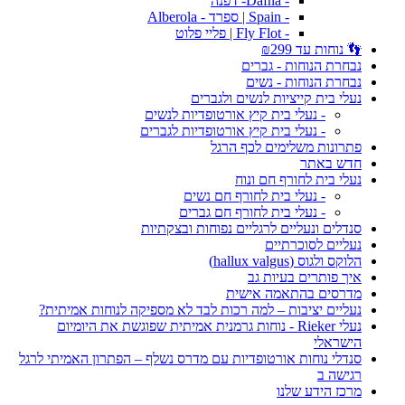
- Dafna- דפנה
- Spain | ספרד - Alberola
- Fly Flot | פליי פלוט
👣 נוחות עד ₪299
נבחרת הנוחות - גברים
נבחרת הנוחות - נשים
נעלי בית קייציות לנשים ולגברים
- נעלי בית קיץ אורטופדיות לנשים
- נעלי בית קיץ אורטופדיות לגברים
פתרונות משלימים לכף הרגל
חדש באתר
נעלי בית לחורף חם ונוח
- נעלי בית לחורף חם נשים
- נעלי בית לחורף חם גברים
סנדלים ונעליים לרגליים נפוחות ובצקתיות
נעליים לסוכרתיים
הלוקס ולגוס (hallux valgus)
איך פותרים בעיות גב
מדרסים בהתאמה אישית
נעליים יציבות – למה רכות לבד לא מספיקה לנוחות אמיתית?
נעלי Rieker - נוחות גרמנית אמיתית שפוגשת את היומיום
הישראלי
סנדלי נוחות אורטופדיות עם מדרס נשלף – הפתרון האמיתי לרגל
רגישה ב
מרכז הידע שלנו