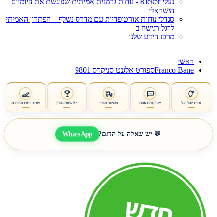
נעלי Rieker - נוחות גרמנית אמיתית שפוגשת את היומיום
הישראלי
סנדלי נוחות אורטופדיות עם מדרס נשלף – הפתרון האמיתי
לרגל רגישה ב
מרכז הידע שלנו
ראשי
Franco Baneספורט אלגנט סניקרס 9801
נוחות לכל רגל
ייעוץ והתאמה
משלוח מהיר
55 שנות ניסיון
מותגי נוחות מובילים
WhatsApp
💬 יש שאלה על הדגם?