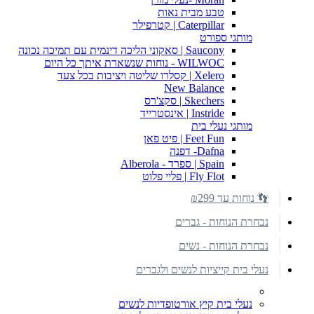
טבע מבית נאות
Caterpillar | קטרפילר
מותגי ספורט
Saucony | סאקוני הליכה דינמית עם תמיכה נכונה
WILWOC - נוחות שנשארת איתך כל היום
Xelero | קסלרו שליטה ויציבות בכל צעד
New Balance
Skechers | סקצ'רס
Instride | אינסטרייד
מותגי נעלי בית
Feet Fun | פיט פאן
Dafna- דפנה
Spain | ספרד - Alberola
Fly Flot | פליי פלוט
👣 נוחות עד ₪299
נבחרת הנוחות - גברים
נבחרת הנוחות - נשים
נעלי בית קייציות לנשים ולגברים
נעלי בית קיץ אורטופדיות לנשים