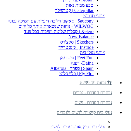
טבע מבית נאות
Caterpillar | קטרפילר
מותגי ספורט
Saucony | סאקוני הליכה דינמית עם תמיכה נכונה
WILWOC - נוחות שנשארת איתך כל היום
Xelero | קסלרו שליטה ויציבות בכל צעד
New Balance
Skechers | סקצ'רס
Instride | אינסטרייד
מותגי נעלי בית
Feet Fun | פיט פאן
Dafna- דפנה
Spain | ספרד - Alberola
Fly Flot | פליי פלוט
👣 נוחות עד ₪299
נבחרת הנוחות - גברים
נבחרת הנוחות - נשים
נעלי בית קייציות לנשים ולגברים
נעלי בית קיץ אורטופדיות לנשים