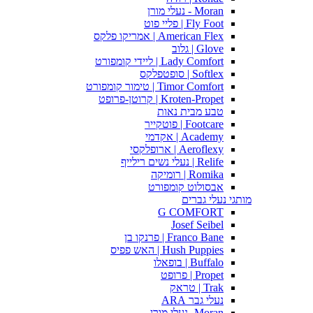
Moran - נעלי מורן
Fly Foot | פליי פוט
American Flex | אמריקו פלקס
Glove | גלוב
Lady Comfort | ליידי קומפורט
Softlex | סופטפלקס
Timor Comfort | טימור קומפורט
Kroten-Propet | קרוטן-פרופט
טבע מבית נאות
Footcare | פוטקייר
Academy | אקדמי
Aeroflexy | ארופלקסי
Relife | נעלי נשים רילייף
Romika | רומיקה
אבסולוט קומפורט
מותגי נעלי גברים
G COMFORT
Josef Seibel
Franco Bane | פרנקו בן
Hush Puppies | האש פפיס
Buffalo | בופאלו
Propet | פרופט
Trak | טראק
נעלי גבר ARA
Moran -נעלי מורן