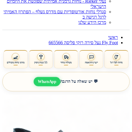
נעלי Rieker - נוחות גרמנית אמיתית שפוגשת את היומיום
הישראלי
סנדלי נוחות אורטופדיות עם מדרס נשלף – הפתרון האמיתי
לרגל רגישה ב
מרכז הידע שלנו
ראשי
Fly Foot נעל סירה רוקי פליסה 665566
נוחות לכל רגל
ייעוץ והתאמה
משלוח מהיר
55 שנות ניסיון
מותגי נוחות מובילים
WhatsApp
💬 יש שאלה על הדגם?