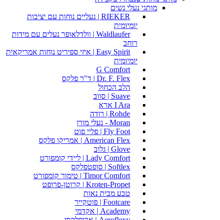
מותגי נעלי נשים
RIEKER | נעליים נוחות עם יציבות
יומיומית
Waldlaufer | וולדלאופר נעלים עם מידות
רוחב
Easy Spirit | איזי ספיריט נוחות אמריקאית
יומיומית
G Comfort
Dr. F. Flex | ד"ר פלקס
הלב הכחול
Suave | סווב
I Ara ארא
Rohde | רודה
Moran - נעלי מורן
Fly Foot | פליי פוט
American Flex | אמריקו פלקס
Glove | גלוב
Lady Comfort | ליידי קומפורט
Softlex | סופטפלקס
Timor Comfort | טימור קומפורט
Kroten-Propet | קרוטן-פרופט
טבע מבית נאות
Footcare | פוטקייר
Academy | אקדמי
Aeroflexy | ארופלקסי