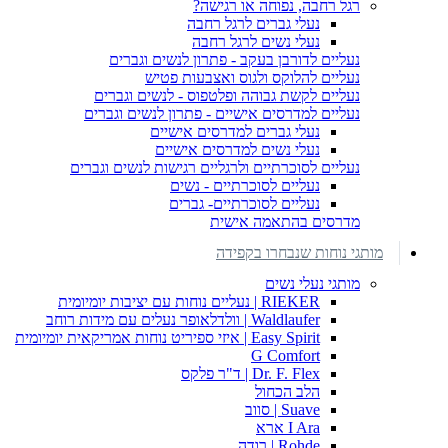
רגל רחבה, נפוחה או רגישה?
נעלי גברים לרגל רחבה
נעלי נשים לרגל רחבה
נעליים לדורבן בעקב - פתרון לנשים וגברים
נעליים להלוקס ולגוס ואצבעות פטיש
נעליים לקשת גבוהה ופלטפוס - לנשים וגברים
נעליים למדרסים אישיים - פתרון לנשים וגברים
נעלי גברים למדרסים אישיים
נעלי נשים למדרסים אישיים
נעליים לסוכרתיים ולרגליים רגישות לנשים וגברים
נעליים לסוכרתיים - נשים
נעליים לסוכרתיים- גברים
מדרסים בהתאמה אישית
מותגי נוחות שנבחרו בקפידה
מותגי נעלי נשים
RIEKER | נעליים נוחות עם יציבות יומיומית
Waldlaufer | וולדלאופר נעלים עם מידות רוחב
Easy Spirit | איזי ספיריט נוחות אמריקאית יומיומית
G Comfort
Dr. F. Flex | ד"ר פלקס
הלב הכחול
Suave | סווב
I Ara ארא
Rohde | רודה