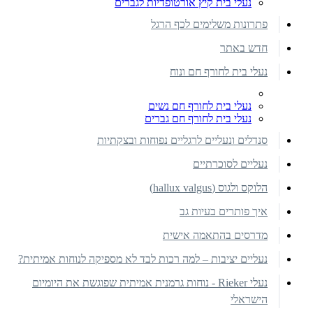
נעלי בית קיץ אורטופדיות לגברים
פתרונות משלימים לכף הרגל
חדש באתר
נעלי בית לחורף חם ונוח
נעלי בית לחורף חם נשים
נעלי בית לחורף חם גברים
סנדלים ונעליים לרגליים נפוחות ובצקתיות
נעליים לסוכרתיים
הלוקס ולגוס (hallux valgus)
איך פותרים בעיות גב
מדרסים בהתאמה אישית
נעליים יציבות – למה רכות לבד לא מספיקה לנוחות אמיתית?
נעלי Rieker - נוחות גרמנית אמיתית שפוגשת את היומיום
הישראלי