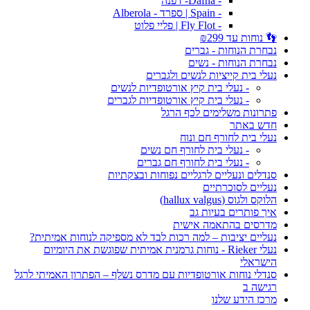
- Dafna- דפנה
- Spain | ספרד - Alberola
- Fly Flot | פליי פלוט
👣 נוחות עד ₪299
נבחרת הנוחות - גברים
נבחרת הנוחות - נשים
נעלי בית קייציות לנשים ולגברים
- נעלי בית קיץ אורטופדיות לנשים
- נעלי בית קיץ אורטופדיות לגברים
פתרונות משלימים לכף הרגל
חדש באתר
נעלי בית לחורף חם ונוח
- נעלי בית לחורף חם נשים
- נעלי בית לחורף חם גברים
סנדלים ונעליים לרגליים נפוחות ובצקתיות
נעליים לסוכרתיים
הלוקס ולגוס (hallux valgus)
איך פותרים בעיות גב
מדרסים בהתאמה אישית
נעליים יציבות – למה רכות לבד לא מספיקה לנוחות אמיתית?
נעלי Rieker - נוחות גרמנית אמיתית שפוגשת את היומיום
הישראלי
סנדלי נוחות אורטופדיות עם מדרס נשלף – הפתרון האמיתי לרגל
רגישה ב
מרכז הידע שלנו