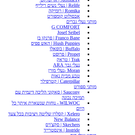
Relife | נעלי נשים רילייף
Romika | רומיקה
אבסולוט קומפורט
מותגי נעלי גברים
G COMFORT
Josef Seibel
Franco Bane | פרנקו בן
Hush Puppies | האש פפיס
Buffalo | בופאלו
Propet | פרופט
Trak | טראק
נעלי גבר ARA
Moran -נעלי מורן
טבע מבית נאות
Caterpillar | קטרפילר
מותגי ספורט
Saucony | סאקוני הליכה דינמית עם
תמיכה נכונה
WILWOC - נוחות שנשארת איתך כל
היום
Xelero | קסלרו שליטה ויציבות בכל צעד
New Balance
Skechers | סקצ'רס
Instride | אינסטרייד