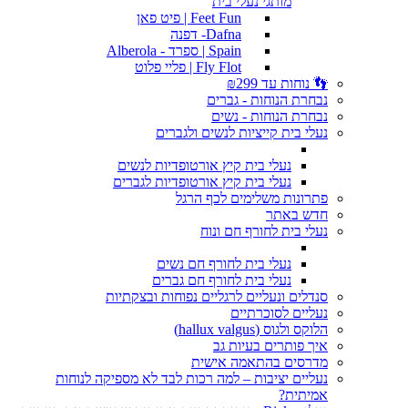
מותגי נעלי בית
Feet Fun | פיט פאן
Dafna- דפנה
Spain | ספרד - Alberola
Fly Flot | פליי פלוט
👣 נוחות עד ₪299
נבחרת הנוחות - גברים
נבחרת הנוחות - נשים
נעלי בית קייציות לנשים ולגברים
נעלי בית קיץ אורטופדיות לנשים
נעלי בית קיץ אורטופדיות לגברים
פתרונות משלימים לכף הרגל
חדש באתר
נעלי בית לחורף חם ונוח
נעלי בית לחורף חם נשים
נעלי בית לחורף חם גברים
סנדלים ונעליים לרגליים נפוחות ובצקתיות
נעליים לסוכרתיים
הלוקס ולגוס (hallux valgus)
איך פותרים בעיות גב
מדרסים בהתאמה אישית
נעליים יציבות – למה רכות לבד לא מספיקה לנוחות
אמיתית?