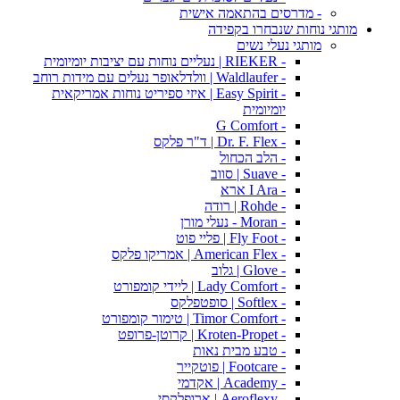
- מדרסים בהתאמה אישית
מותגי נוחות שנבחרו בקפידה
מותגי נעלי נשים
- RIEKER | נעליים נוחות עם יציבות יומיומית
- Waldlaufer | וולדלאופר נעלים עם מידות רוחב
- Easy Spirit | איזי ספיריט נוחות אמריקאית
יומיומית
- G Comfort
- Dr. F. Flex | ד"ר פלקס
- הלב הכחול
- Suave | סווב
- I Ara ארא
- Rohde | רודה
- Moran - נעלי מורן
- Fly Foot | פליי פוט
- American Flex | אמריקו פלקס
- Glove | גלוב
- Lady Comfort | ליידי קומפורט
- Softlex | סופטפלקס
- Timor Comfort | טימור קומפורט
- Kroten-Propet | קרוטן-פרופט
- טבע מבית נאות
- Footcare | פוטקייר
- Academy | אקדמי
- Aeroflexy | ארופלקסי