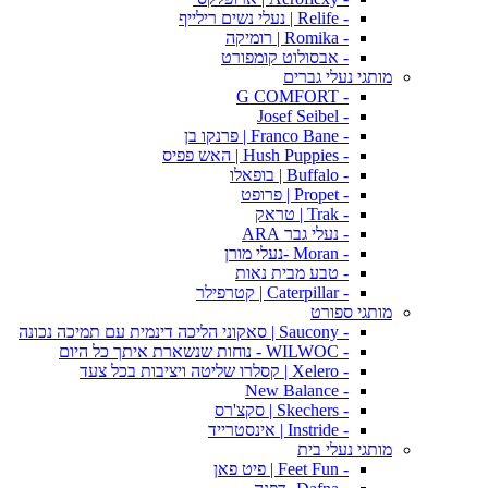
- Relife | נעלי נשים רילייף
- Romika | רומיקה
- אבסולוט קומפורט
מותגי נעלי גברים
- G COMFORT
- Josef Seibel
- Franco Bane | פרנקו בן
- Hush Puppies | האש פפיס
- Buffalo | בופאלו
- Propet | פרופט
- Trak | טראק
- נעלי גבר ARA
- Moran -נעלי מורן
- טבע מבית נאות
- Caterpillar | קטרפילר
מותגי ספורט
- Saucony | סאקוני הליכה דינמית עם תמיכה נכונה
- WILWOC - נוחות שנשארת איתך כל היום
- Xelero | קסלרו שליטה ויציבות בכל צעד
- New Balance
- Skechers | סקצ'רס
- Instride | אינסטרייד
מותגי נעלי בית
- Feet Fun | פיט פאן