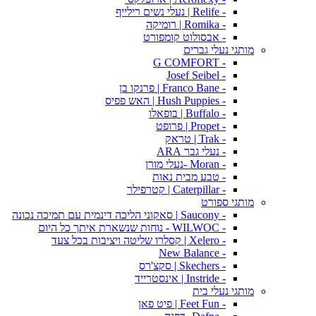
- Relife | נעלי נשים רילייף
- Romika | רומיקה
- אבסולוט קומפורט
מותגי נעלי גברים
- G COMFORT
- Josef Seibel
- Franco Bane | פרנקו בן
- Hush Puppies | האש פפיס
- Buffalo | בופאלו
- Propet | פרופט
- Trak | טראק
- נעלי גבר ARA
- Moran -נעלי מורן
- טבע מבית נאות
- Caterpillar | קטרפילר
מותגי ספורט
- Saucony | סאקוני הליכה דינמית עם תמיכה נכונה
- WILWOC - נוחות שנשארת איתך כל היום
- Xelero | קסלרו שליטה ויציבות בכל צעד
- New Balance
- Skechers | סקצ'רס
- Instride | אינסטרייד
מותגי נעלי בית
- Feet Fun | פיט פאן