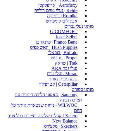
Aeroflexy | ארופלקסי
Relife | נעלי נשים רילייף
Romika | רומיקה
אבסולוט קומפורט
מותגי נעלי גברים
G COMFORT
Josef Seibel
Franco Bane | פרנקו בן
Hush Puppies | האש פפיס
Buffalo | בופאלו
Propet | פרופט
Trak | טראק
נעלי גבר ARA
Moran -נעלי מורן
טבע מבית נאות
Caterpillar | קטרפילר
מותגי ספורט
Saucony | סאקוני הליכה דינמית עם
תמיכה נכונה
WILWOC - נוחות שנשארת איתך כל
היום
Xelero | קסלרו שליטה ויציבות בכל צעד
New Balance
Skechers | סקצ'רס