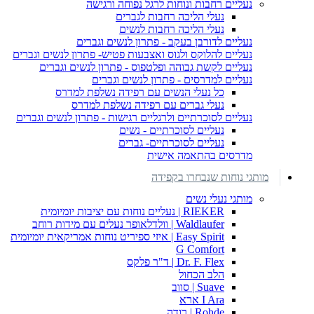
נעליים רחבות ונוחות לרגל נפוחה ורגישה
נעלי הליכה רחבות לגברים
נעלי הליכה רחבות לנשים
נעליים לדורבן בעקב - פתרון לנשים וגברים
נעליים להלוקס ולגוס ואצבעות פטיש- פתרון לנשים וגברים
נעליים לקשת גבוהה ופלטפוס - פתרון לנשים וגברים
נעליים למדרסים - פתרון לנשים וגברים
כל נעלי הנשים עם רפידה נשלפת למדרס
נעלי גברים עם רפידה נשלפת למדרס
נעליים לסוכרתיים ולרגליים רגישות - פתרון לנשים וגברים
נעליים לסוכרתיים - נשים
נעליים לסוכרתיים- גברים
מדרסים בהתאמה אישית
מותגי נוחות שנבחרו בקפידה
מותגי נעלי נשים
RIEKER | נעליים נוחות עם יציבות יומיומית
Waldlaufer | וולדלאופר נעלים עם מידות רוחב
Easy Spirit | איזי ספיריט נוחות אמריקאית יומיומית
G Comfort
Dr. F. Flex | ד"ר פלקס
הלב הכחול
Suave | סווב
I Ara ארא
Rohde | רודה