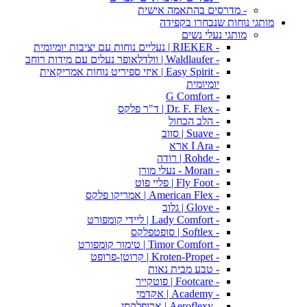
- מדרסים בהתאמה אישית
מותגי נוחות שנבחרו בקפידה
מותגי נעלי נשים
- RIEKER | נעליים נוחות עם יציבות יומיומית
- Waldlaufer | וולדלאופר נעלים עם מידות רוחב
- Easy Spirit | איזי ספיריט נוחות אמריקאית
יומיומית
- G Comfort
- Dr. F. Flex | ד"ר פלקס
- הלב הכחול
- Suave | סווב
- I Ara ארא
- Rohde | רודה
- Moran - נעלי מורן
- Fly Foot | פליי פוט
- American Flex | אמריקו פלקס
- Glove | גלוב
- Lady Comfort | ליידי קומפורט
- Softlex | סופטפלקס
- Timor Comfort | טימור קומפורט
- Kroten-Propet | קרוטן-פרופט
- טבע מבית נאות
- Footcare | פוטקייר
- Academy | אקדמי
- Aeroflexy | ארופלקסי