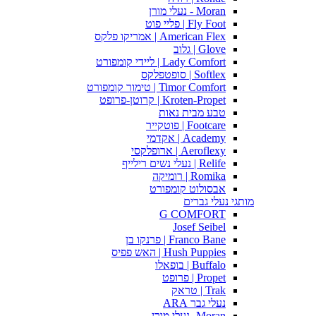
Moran - נעלי מורן
Fly Foot | פליי פוט
American Flex | אמריקו פלקס
Glove | גלוב
Lady Comfort | ליידי קומפורט
Softlex | סופטפלקס
Timor Comfort | טימור קומפורט
Kroten-Propet | קרוטן-פרופט
טבע מבית נאות
Footcare | פוטקייר
Academy | אקדמי
Aeroflexy | ארופלקסי
Relife | נעלי נשים רילייף
Romika | רומיקה
אבסולוט קומפורט
מותגי נעלי גברים
G COMFORT
Josef Seibel
Franco Bane | פרנקו בן
Hush Puppies | האש פפיס
Buffalo | בופאלו
Propet | פרופט
Trak | טראק
נעלי גבר ARA
Moran -נעלי מורן