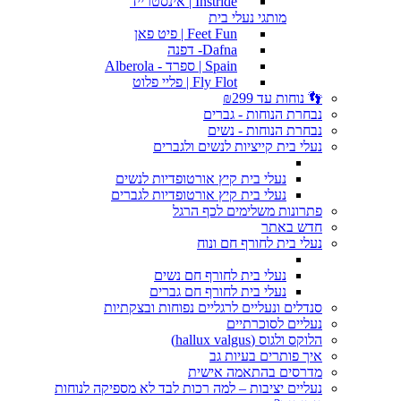
Instride | אינסטרייד
מותגי נעלי בית
Feet Fun | פיט פאן
Dafna- דפנה
Spain | ספרד - Alberola
Fly Flot | פליי פלוט
👣 נוחות עד ₪299
נבחרת הנוחות - גברים
נבחרת הנוחות - נשים
נעלי בית קייציות לנשים ולגברים
נעלי בית קיץ אורטופדיות לנשים
נעלי בית קיץ אורטופדיות לגברים
פתרונות משלימים לכף הרגל
חדש באתר
נעלי בית לחורף חם ונוח
נעלי בית לחורף חם נשים
נעלי בית לחורף חם גברים
סנדלים ונעליים לרגליים נפוחות ובצקתיות
נעליים לסוכרתיים
הלוקס ולגוס (hallux valgus)
איך פותרים בעיות גב
מדרסים בהתאמה אישית
נעליים יציבות – למה רכות לבד לא מספיקה לנוחות