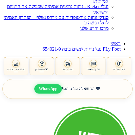
אמיתית?
נעלי Rieker - נוחות גרמנית אמיתית שפוגשת את היומיום
הישראלי
סנדלי נוחות אורטופדיות עם מדרס נשלף – הפתרון האמיתי
לרגל רגישה ב
מרכז הידע שלנו
ראשי
FLy Foot נעל נוחות לנשים בובה 654021-9
נוחות לכל רגל
ייעוץ והתאמה
משלוח מהיר
55 שנות ניסיון
מותגי נוחות מובילים
WhatsApp
💬 יש שאלה על הדגם?