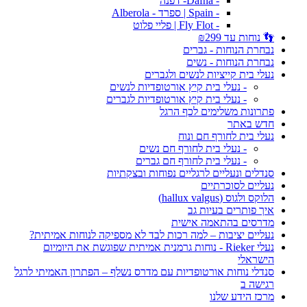
- Dafna- דפנה
- Spain | ספרד - Alberola
- Fly Flot | פליי פלוט
👣 נוחות עד ₪299
נבחרת הנוחות - גברים
נבחרת הנוחות - נשים
נעלי בית קייציות לנשים ולגברים
- נעלי בית קיץ אורטופדיות לנשים
- נעלי בית קיץ אורטופדיות לגברים
פתרונות משלימים לכף הרגל
חדש באתר
נעלי בית לחורף חם ונוח
- נעלי בית לחורף חם נשים
- נעלי בית לחורף חם גברים
סנדלים ונעליים לרגליים נפוחות ובצקתיות
נעליים לסוכרתיים
הלוקס ולגוס (hallux valgus)
איך פותרים בעיות גב
מדרסים בהתאמה אישית
נעליים יציבות – למה רכות לבד לא מספיקה לנוחות אמיתית?
נעלי Rieker - נוחות גרמנית אמיתית שפוגשת את היומיום
הישראלי
סנדלי נוחות אורטופדיות עם מדרס נשלף – הפתרון האמיתי לרגל
רגישה ב
מרכז הידע שלנו