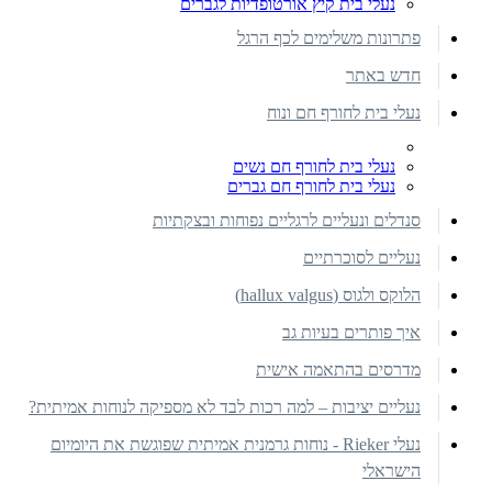
נעלי בית קיץ אורטופדיות לגברים
פתרונות משלימים לכף הרגל
חדש באתר
נעלי בית לחורף חם ונוח
נעלי בית לחורף חם נשים
נעלי בית לחורף חם גברים
סנדלים ונעליים לרגליים נפוחות ובצקתיות
נעליים לסוכרתיים
הלוקס ולגוס (hallux valgus)
איך פותרים בעיות גב
מדרסים בהתאמה אישית
נעליים יציבות – למה רכות לבד לא מספיקה לנוחות אמיתית?
נעלי Rieker - נוחות גרמנית אמיתית שפוגשת את היומיום
הישראלי