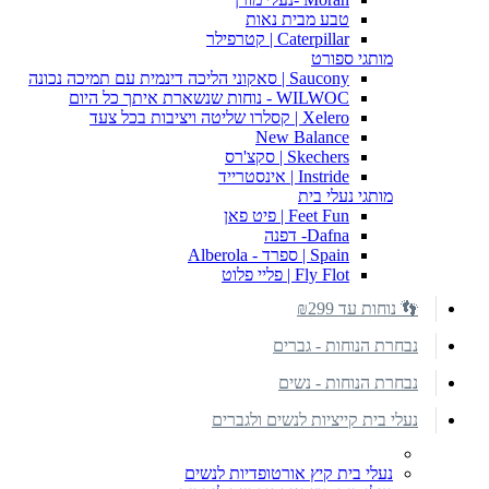
טבע מבית נאות
Caterpillar | קטרפילר
מותגי ספורט
Saucony | סאקוני הליכה דינמית עם תמיכה נכונה
WILWOC - נוחות שנשארת איתך כל היום
Xelero | קסלרו שליטה ויציבות בכל צעד
New Balance
Skechers | סקצ'רס
Instride | אינסטרייד
מותגי נעלי בית
Feet Fun | פיט פאן
Dafna- דפנה
Spain | ספרד - Alberola
Fly Flot | פליי פלוט
👣 נוחות עד ₪299
נבחרת הנוחות - גברים
נבחרת הנוחות - נשים
נעלי בית קייציות לנשים ולגברים
נעלי בית קיץ אורטופדיות לנשים