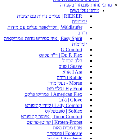
מותגי נוחות שנבחרו בקפידה
מותגי נעלי נשים
RIEKER | נעליים נוחות עם יציבות
יומיומית
Waldlaufer | וולדלאופר נעלים עם מידות
רוחב
Easy Spirit | איזי ספיריט נוחות אמריקאית
יומיומית
G Comfort
Dr. F. Flex | ד"ר פלקס
הלב הכחול
Suave | סווב
I Ara ארא
Rohde | רודה
Moran - נעלי מורן
Fly Foot | פליי פוט
American Flex | אמריקו פלקס
Glove | גלוב
Lady Comfort | ליידי קומפורט
Softlex | סופטפלקס
Timor Comfort | טימור קומפורט
Kroten-Propet | קרוטן-פרופט
טבע מבית נאות
Footcare | פוטקייר
Academy | אקדמי