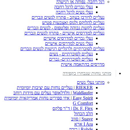
רגל רחבה, נפוחה או רגישה?
נעלי גברים לרגל רחבה
נעלי נשים לרגל רחבה
נעליים לדורבן בעקב - פתרון לנשים וגברים
נעליים להלוקס ולגוס ואצבעות פטיש
נעליים לקשת גבוהה ופלטפוס - לנשים וגברים
נעליים למדרסים אישיים - פתרון לנשים וגברים
נעלי גברים למדרסים אישיים
נעלי נשים למדרסים אישיים
נעליים לסוכרתיים ולרגליים רגישות לנשים וגברים
נעליים לסוכרתיים - נשים
נעליים לסוכרתיים- גברים
מדרסים בהתאמה אישית
מותגי נוחות שנבחרו בקפידה
מותגי נעלי נשים
RIEKER | נעליים נוחות עם יציבות יומיומית
Waldlaufer | וולדלאופר נעלים עם מידות רוחב
Easy Spirit | איזי ספיריט נוחות אמריקאית יומיומית
G Comfort
Dr. F. Flex | ד"ר פלקס
הלב הכחול
Suave | סווב
I Ara ארא
Rohde | רודה