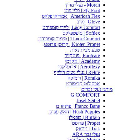
Moran - נעלי מורן
Fly Foot | פליי פוט
American Flex | אמריקו פלקס
Glove | גלוב
Lady Comfort | ליידי קומפורט
Softlex | סופטפלקס
Timor Comfort | טימור קומפורט
Kroten-Propet | קרוטן-פרופט
טבע מבית נאות
Footcare | פוטקייר
Academy | אקדמי
Aeroflexy | ארופלקסי
Relife | נעלי נשים רילייף
Romika | רומיקה
אבסולוט קומפורט
מותגי נעלי גברים
G COMFORT
Josef Seibel
Franco Bane | פרנקו בן
Hush Puppies | האש פפיס
Buffalo | בופאלו
Propet | פרופט
Trak | טראק
נעלי גבר ARA
Moran -נעלי מורן