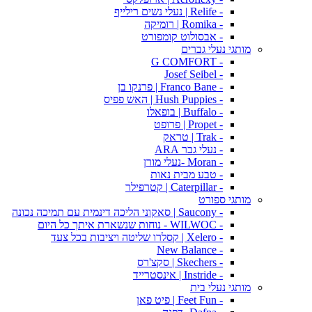
- Relife | נעלי נשים רילייף
- Romika | רומיקה
- אבסולוט קומפורט
מותגי נעלי גברים
- G COMFORT
- Josef Seibel
- Franco Bane | פרנקו בן
- Hush Puppies | האש פפיס
- Buffalo | בופאלו
- Propet | פרופט
- Trak | טראק
- נעלי גבר ARA
- Moran -נעלי מורן
- טבע מבית נאות
- Caterpillar | קטרפילר
מותגי ספורט
- Saucony | סאקוני הליכה דינמית עם תמיכה נכונה
- WILWOC - נוחות שנשארת איתך כל היום
- Xelero | קסלרו שליטה ויציבות בכל צעד
- New Balance
- Skechers | סקצ'רס
- Instride | אינסטרייד
מותגי נעלי בית
- Feet Fun | פיט פאן