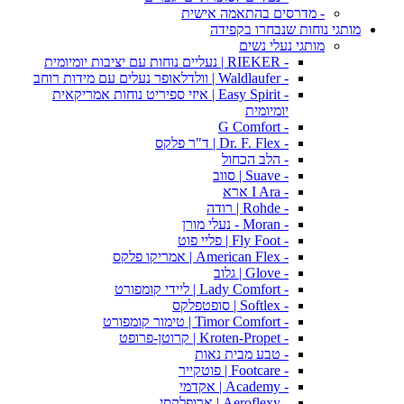
- מדרסים בהתאמה אישית
מותגי נוחות שנבחרו בקפידה
מותגי נעלי נשים
- RIEKER | נעליים נוחות עם יציבות יומיומית
- Waldlaufer | וולדלאופר נעלים עם מידות רוחב
- Easy Spirit | איזי ספיריט נוחות אמריקאית
יומיומית
- G Comfort
- Dr. F. Flex | ד"ר פלקס
- הלב הכחול
- Suave | סווב
- I Ara ארא
- Rohde | רודה
- Moran - נעלי מורן
- Fly Foot | פליי פוט
- American Flex | אמריקו פלקס
- Glove | גלוב
- Lady Comfort | ליידי קומפורט
- Softlex | סופטפלקס
- Timor Comfort | טימור קומפורט
- Kroten-Propet | קרוטן-פרופט
- טבע מבית נאות
- Footcare | פוטקייר
- Academy | אקדמי
- Aeroflexy | ארופלקסי