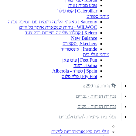
טבע מבית נאות
Caterpillar | קטרפילר
מותגי ספורט
Saucony | סאקוני הליכה דינמית עם תמיכה נכונה
WILWOC - נוחות שנשארת איתך כל היום
Xelero | קסלרו שליטה ויציבות בכל צעד
New Balance
Skechers | סקצ'רס
Instride | אינסטרייד
מותגי נעלי בית
Feet Fun | פיט פאן
Dafna- דפנה
Spain | ספרד - Alberola
Fly Flot | פליי פלוט
👣 נוחות עד ₪299
נבחרת הנוחות - גברים
נבחרת הנוחות - נשים
נעלי בית קייציות לנשים ולגברים
נעלי בית קיץ אורטופדיות לנשים