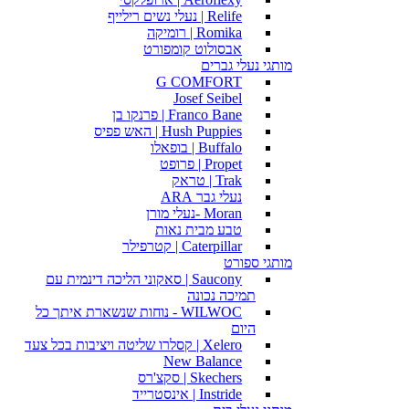
Relife | נעלי נשים רילייף
Romika | רומיקה
אבסולוט קומפורט
מותגי נעלי גברים
G COMFORT
Josef Seibel
Franco Bane | פרנקו בן
Hush Puppies | האש פפיס
Buffalo | בופאלו
Propet | פרופט
Trak | טראק
נעלי גבר ARA
Moran -נעלי מורן
טבע מבית נאות
Caterpillar | קטרפילר
מותגי ספורט
Saucony | סאקוני הליכה דינמית עם
תמיכה נכונה
WILWOC - נוחות שנשארת איתך כל
היום
Xelero | קסלרו שליטה ויציבות בכל צעד
New Balance
Skechers | סקצ'רס
Instride | אינסטרייד