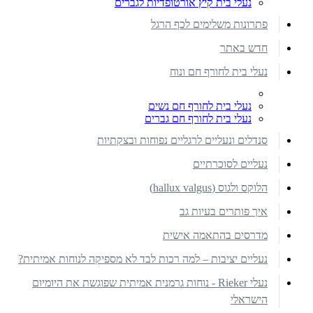
נעלי בית קיץ אורטופדיות לגברים
פתרונות משלימים לכף הרגל
חדש באתר
נעלי בית לחורף חם ונוח
נעלי בית לחורף חם נשים
נעלי בית לחורף חם גברים
סנדלים ונעליים לרגליים נפוחות ובצקתיות
נעליים לסוכרתיים
הלוקס ולגוס (hallux valgus)
איך פותרים בעיות גב
מדרסים בהתאמה אישית
נעליים יציבות – למה רכות לבד לא מספיקה לנוחות אמיתית?
נעלי Rieker - נוחות גרמנית אמיתית שפוגשת את היומיום
הישראלי