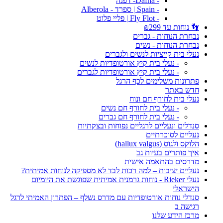
- Dafna- דפנה
- Spain | ספרד - Alberola
- Fly Flot | פליי פלוט
👣 נוחות עד ₪299
נבחרת הנוחות - גברים
נבחרת הנוחות - נשים
נעלי בית קייציות לנשים ולגברים
- נעלי בית קיץ אורטופדיות לנשים
- נעלי בית קיץ אורטופדיות לגברים
פתרונות משלימים לכף הרגל
חדש באתר
נעלי בית לחורף חם ונוח
- נעלי בית לחורף חם נשים
- נעלי בית לחורף חם גברים
סנדלים ונעליים לרגליים נפוחות ובצקתיות
נעליים לסוכרתיים
הלוקס ולגוס (hallux valgus)
איך פותרים בעיות גב
מדרסים בהתאמה אישית
נעליים יציבות – למה רכות לבד לא מספיקה לנוחות אמיתית?
נעלי Rieker - נוחות גרמנית אמיתית שפוגשת את היומיום
הישראלי
סנדלי נוחות אורטופדיות עם מדרס נשלף – הפתרון האמיתי לרגל
רגישה ב
מרכז הידע שלנו