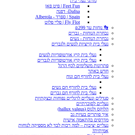
מותגי נעלי בית
Feet Fun | פיט פאן
Dafna- דפנה
Spain | ספרד - Alberola
Fly Flot | פליי פלוט
👣 נוחות עד ₪299
נבחרת הנוחות - גברים
נבחרת הנוחות - נשים
נעלי בית קייציות לנשים ולגברים
נעלי בית קיץ אורטופדיות לנשים
נעלי בית קיץ אורטופדיות לגברים
פתרונות משלימים לכף הרגל
חדש באתר
נעלי בית לחורף חם ונוח
נעלי בית לחורף חם נשים
נעלי בית לחורף חם גברים
סנדלים ונעליים לרגליים נפוחות ובצקתיות
נעליים לסוכרתיים
הלוקס ולגוס (hallux valgus)
איך פותרים בעיות גב
מדרסים בהתאמה אישית
נעליים יציבות – למה רכות לבד לא מספיקה לנוחות
אמיתית?