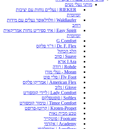
מותגי נעלי נשים
RIEKER | נעליים נוחות עם יציבות
יומיומית
Waldlaufer | וולדלאופר נעלים עם מידות
רוחב
Easy Spirit | איזי ספיריט נוחות אמריקאית
יומיומית
G Comfort
Dr. F. Flex | ד"ר פלקס
הלב הכחול
Suave | סווב
I Ara ארא
Rohde | רודה
Moran - נעלי מורן
Fly Foot | פליי פוט
American Flex | אמריקו פלקס
Glove | גלוב
Lady Comfort | ליידי קומפורט
Softlex | סופטפלקס
Timor Comfort | טימור קומפורט
Kroten-Propet | קרוטן-פרופט
טבע מבית נאות
Footcare | פוטקייר
Academy | אקדמי
Aeroflexy | ארופלקסי