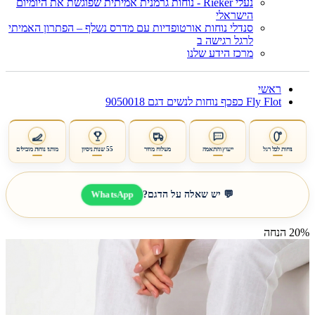
נעלי Rieker - נוחות גרמנית אמיתית שפוגשת את היומיום
הישראלי
סנדלי נוחות אורטופדיות עם מדרס נשלף – הפתרון האמיתי
לרגל רגישה ב
מרכז הידע שלנו
ראשי
Fly Flot כפכף נוחות לנשים דגם 9050018
נוחות לכל רגל
ייעוץ והתאמה
משלוח מהיר
55 שנות ניסיון
מותגי נוחות מובילים
WhatsApp
💬 יש שאלה על הדגם?
20% הנחה