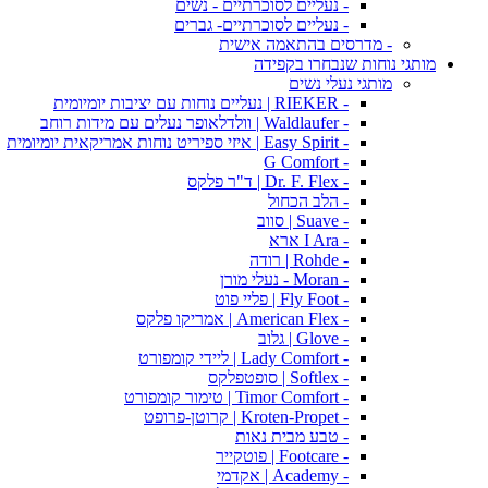
- נעליים לסוכרתיים - נשים
- נעליים לסוכרתיים- גברים
- מדרסים בהתאמה אישית
מותגי נוחות שנבחרו בקפידה
מותגי נעלי נשים
- RIEKER | נעליים נוחות עם יציבות יומיומית
- Waldlaufer | וולדלאופר נעלים עם מידות רוחב
- Easy Spirit | איזי ספיריט נוחות אמריקאית יומיומית
- G Comfort
- Dr. F. Flex | ד"ר פלקס
- הלב הכחול
- Suave | סווב
- I Ara ארא
- Rohde | רודה
- Moran - נעלי מורן
- Fly Foot | פליי פוט
- American Flex | אמריקו פלקס
- Glove | גלוב
- Lady Comfort | ליידי קומפורט
- Softlex | סופטפלקס
- Timor Comfort | טימור קומפורט
- Kroten-Propet | קרוטן-פרופט
- טבע מבית נאות
- Footcare | פוטקייר
- Academy | אקדמי