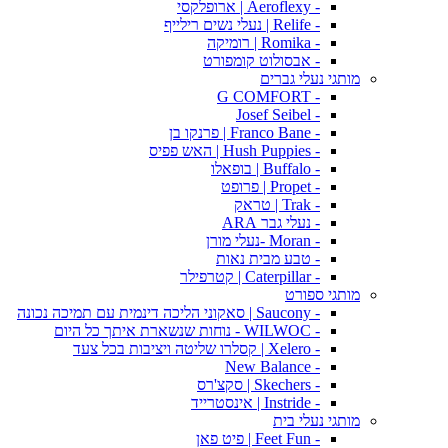
- Aeroflexy | ארופלקסי
- Relife | נעלי נשים רילייף
- Romika | רומיקה
- אבסולוט קומפורט
מותגי נעלי גברים
- G COMFORT
- Josef Seibel
- Franco Bane | פרנקו בן
- Hush Puppies | האש פפיס
- Buffalo | בופאלו
- Propet | פרופט
- Trak | טראק
- נעלי גבר ARA
- Moran -נעלי מורן
- טבע מבית נאות
- Caterpillar | קטרפילר
מותגי ספורט
- Saucony | סאקוני הליכה דינמית עם תמיכה נכונה
- WILWOC - נוחות שנשארת איתך כל היום
- Xelero | קסלרו שליטה ויציבות בכל צעד
- New Balance
- Skechers | סקצ'רס
- Instride | אינסטרייד
מותגי נעלי בית
- Feet Fun | פיט פאן