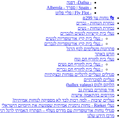
- Dafna- דפנה
- Spain | ספרד - Alberola
- Fly Flot | פליי פלוט
👣 נוחות עד ₪299
נבחרת הנוחות - גברים
נבחרת הנוחות - נשים
נעלי בית קייציות לנשים ולגברים
- נעלי בית קיץ אורטופדיות לנשים
- נעלי בית קיץ אורטופדיות לגברים
פתרונות משלימים לכף הרגל
חדש באתר
נעלי בית לחורף חם ונוח
- נעלי בית לחורף חם נשים
- נעלי בית לחורף חם גברים
סנדלים ונעליים לרגליים נפוחות ובצקתיות
נעליים לסוכרתיים
הלוקס ולגוס (hallux valgus)
איך פותרים בעיות גב
מדרסים בהתאמה אישית
נעליים יציבות – למה רכות לבד לא מספיקה לנוחות אמיתית?
נעלי Rieker - נוחות גרמנית אמיתית שפוגשת את היומיום הישראלי
סנדלי נוחות אורטופדיות עם מדרס נשלף – הפתרון האמיתי לרגל רגי
מרכז הידע שלנו