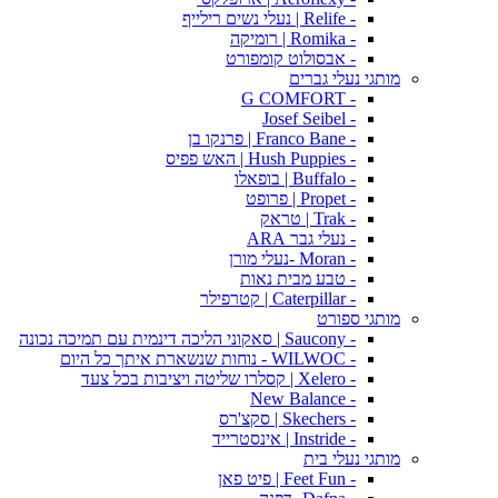
- Relife | נעלי נשים רילייף
- Romika | רומיקה
- אבסולוט קומפורט
מותגי נעלי גברים
- G COMFORT
- Josef Seibel
- Franco Bane | פרנקו בן
- Hush Puppies | האש פפיס
- Buffalo | בופאלו
- Propet | פרופט
- Trak | טראק
- נעלי גבר ARA
- Moran -נעלי מורן
- טבע מבית נאות
- Caterpillar | קטרפילר
מותגי ספורט
- Saucony | סאקוני הליכה דינמית עם תמיכה נכונה
- WILWOC - נוחות שנשארת איתך כל היום
- Xelero | קסלרו שליטה ויציבות בכל צעד
- New Balance
- Skechers | סקצ'רס
- Instride | אינסטרייד
מותגי נעלי בית
- Feet Fun | פיט פאן