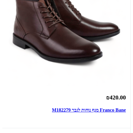
₪420.00
Franco Bane מגף נוחות לגבר M182279