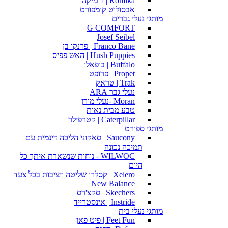
Romika | רומיקה
אבסולוט קומפורט
מותגי נעלי גברים
G COMFORT
Josef Seibel
Franco Bane | פרנקו בן
Hush Puppies | האש פפיס
Buffalo | בופאלו
Propet | פרופט
Trak | טראק
נעלי גבר ARA
Moran -נעלי מורן
טבע מבית נאות
Caterpillar | קטרפילר
מותגי ספורט
Saucony | סאקוני הליכה דינמית עם
תמיכה נכונה
WILWOC - נוחות שנשארת איתך כל
היום
Xelero | קסלרו שליטה ויציבות בכל צעד
New Balance
Skechers | סקצ'רס
Instride | אינסטרייד
מותגי נעלי בית
Feet Fun | פיט פאן