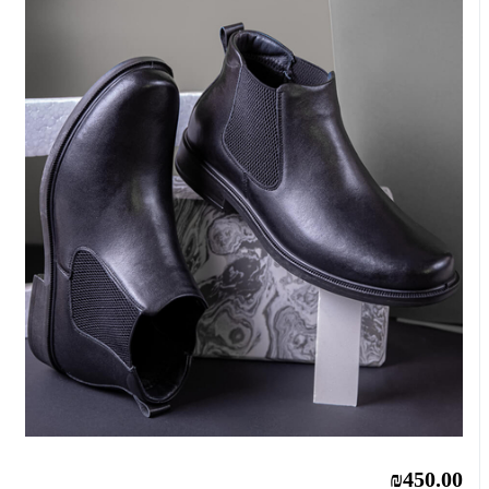
₪450.00