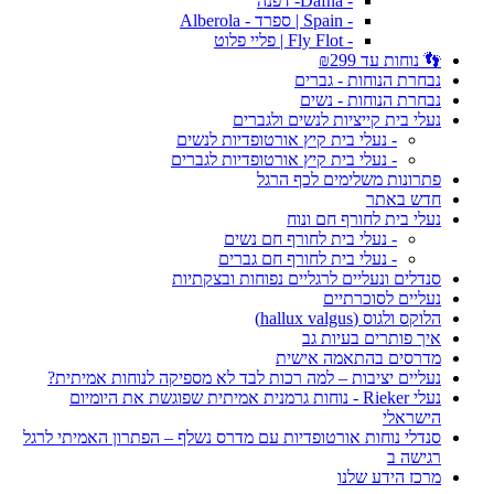
- Dafna- דפנה
- Spain | ספרד - Alberola
- Fly Flot | פליי פלוט
👣 נוחות עד ₪299
נבחרת הנוחות - גברים
נבחרת הנוחות - נשים
נעלי בית קייציות לנשים ולגברים
- נעלי בית קיץ אורטופדיות לנשים
- נעלי בית קיץ אורטופדיות לגברים
פתרונות משלימים לכף הרגל
חדש באתר
נעלי בית לחורף חם ונוח
- נעלי בית לחורף חם נשים
- נעלי בית לחורף חם גברים
סנדלים ונעליים לרגליים נפוחות ובצקתיות
נעליים לסוכרתיים
הלוקס ולגוס (hallux valgus)
איך פותרים בעיות גב
מדרסים בהתאמה אישית
נעליים יציבות – למה רכות לבד לא מספיקה לנוחות אמיתית?
נעלי Rieker - נוחות גרמנית אמיתית שפוגשת את היומיום
הישראלי
סנדלי נוחות אורטופדיות עם מדרס נשלף – הפתרון האמיתי לרגל
רגישה ב
מרכז הידע שלנו