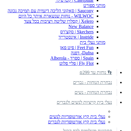
Caterpillar | קטרפילר
מותגי ספורט
Saucony | סאקוני הליכה דינמית עם תמיכה נכונה
WILWOC - נוחות שנשארת איתך כל היום
Xelero | קסלרו שליטה ויציבות בכל צעד
New Balance
Skechers | סקצ'רס
Instride | אינסטרייד
מותגי נעלי בית
Feet Fun | פיט פאן
Dafna- דפנה
Spain | ספרד - Alberola
Fly Flot | פליי פלוט
👣 נוחות עד ₪299
נבחרת הנוחות - גברים
נבחרת הנוחות - נשים
נעלי בית קייציות לנשים ולגברים
נעלי בית קיץ אורטופדיות לנשים
נעלי בית קיץ אורטופדיות לגברים
פתרונות משלימים לכף הרגל