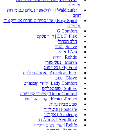
יומיומית
Waldlaufer | וולדלאופר נעלים עם מידות
רוחב
Easy Spirit | איזי ספיריט נוחות אמריקאית
יומיומית
G Comfort
Dr. F. Flex | ד"ר פלקס
הלב הכחול
Suave | סווב
I Ara ארא
Rohde | רודה
Moran - נעלי מורן
Fly Foot | פליי פוט
American Flex | אמריקו פלקס
Glove | גלוב
Lady Comfort | ליידי קומפורט
Softlex | סופטפלקס
Timor Comfort | טימור קומפורט
Kroten-Propet | קרוטן-פרופט
טבע מבית נאות
Footcare | פוטקייר
Academy | אקדמי
Aeroflexy | ארופלקסי
Relife | נעלי נשים רילייף