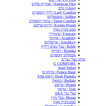
American Flex | אמריקו פלקס
Glove | גלוב
Lady Comfort | ליידי קומפורט
Softlex | סופטפלקס
Timor Comfort | טימור קומפורט
Kroten-Propet | קרוטן-פרופט
טבע מבית נאות
Footcare | פוטקייר
Academy | אקדמי
Aeroflexy | ארופלקסי
Relife | נעלי נשים רילייף
Romika | רומיקה
אבסולוט קומפורט
מותגי נעלי גברים
G COMFORT
Josef Seibel
Franco Bane | פרנקו בן
Hush Puppies | האש פפיס
Buffalo | בופאלו
Propet | פרופט
Trak | טראק
נעלי גבר ARA
Moran -נעלי מורן
טבע מבית נאות