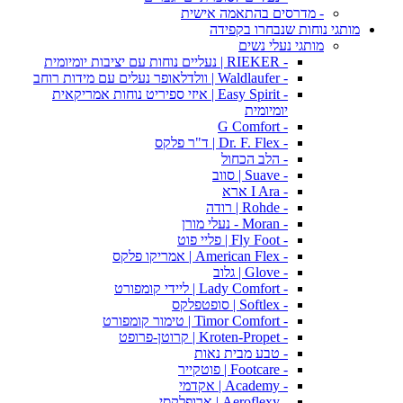
- מדרסים בהתאמה אישית
מותגי נוחות שנבחרו בקפידה
מותגי נעלי נשים
- RIEKER | נעליים נוחות עם יציבות יומיומית
- Waldlaufer | וולדלאופר נעלים עם מידות רוחב
- Easy Spirit | איזי ספיריט נוחות אמריקאית
יומיומית
- G Comfort
- Dr. F. Flex | ד"ר פלקס
- הלב הכחול
- Suave | סווב
- I Ara ארא
- Rohde | רודה
- Moran - נעלי מורן
- Fly Foot | פליי פוט
- American Flex | אמריקו פלקס
- Glove | גלוב
- Lady Comfort | ליידי קומפורט
- Softlex | סופטפלקס
- Timor Comfort | טימור קומפורט
- Kroten-Propet | קרוטן-פרופט
- טבע מבית נאות
- Footcare | פוטקייר
- Academy | אקדמי
- Aeroflexy | ארופלקסי