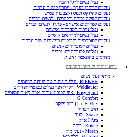
נעלי נשים לרגל רחבה
נעליים לדורבן בעקב - פתרון לנשים וגברים
נעליים להלוקס ולגוס ואצבעות פטיש
נעליים לקשת גבוהה ופלטפוס - לנשים וגברים
נעליים למדרסים אישיים - פתרון לנשים וגברים
נעלי גברים למדרסים אישיים
נעלי נשים למדרסים אישיים
נעליים לסוכרתיים ולרגליים רגישות לנשים וגברים
נעליים לסוכרתיים - נשים
נעליים לסוכרתיים- גברים
מדרסים בהתאמה אישית
מותגי נוחות שנבחרו בקפידה
מותגי נעלי נשים
RIEKER | נעליים נוחות עם יציבות יומיומית
Waldlaufer | וולדלאופר נעלים עם מידות רוחב
Easy Spirit | איזי ספיריט נוחות אמריקאית יומיומית
G Comfort
Dr. F. Flex | ד"ר פלקס
הלב הכחול
Suave | סווב
I Ara ארא
Rohde | רודה
Moran - נעלי מורן
Fly Foot | פליי פוט