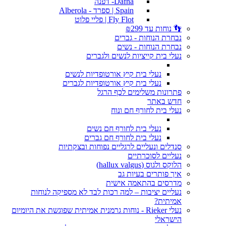
Dafna- דפנה
Spain | ספרד - Alberola
Fly Flot | פליי פלוט
👣 נוחות עד ₪299
נבחרת הנוחות - גברים
נבחרת הנוחות - נשים
נעלי בית קייציות לנשים ולגברים
נעלי בית קיץ אורטופדיות לנשים
נעלי בית קיץ אורטופדיות לגברים
פתרונות משלימים לכף הרגל
חדש באתר
נעלי בית לחורף חם ונוח
נעלי בית לחורף חם נשים
נעלי בית לחורף חם גברים
סנדלים ונעליים לרגליים נפוחות ובצקתיות
נעליים לסוכרתיים
הלוקס ולגוס (hallux valgus)
איך פותרים בעיות גב
מדרסים בהתאמה אישית
נעליים יציבות – למה רכות לבד לא מספיקה לנוחות
אמיתית?
נעלי Rieker - נוחות גרמנית אמיתית שפוגשת את היומיום
הישראלי