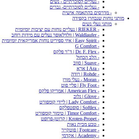
- נעליים לסוכרתיים - נשים
- נעליים לסוכרתיים- גברים
- מדרסים בהתאמה אישית
מותגי נוחות שנבחרו בקפידה
מותגי נעלי נשים
- RIEKER | נעליים נוחות עם יציבות יומיומית
- Waldlaufer | וולדלאופר נעלים עם מידות רוחב
- Easy Spirit | איזי ספיריט נוחות אמריקאית יומיומית
- G Comfort
- Dr. F. Flex | ד"ר פלקס
- הלב הכחול
- Suave | סווב
- I Ara ארא
- Rohde | רודה
- Moran - נעלי מורן
- Fly Foot | פליי פוט
- American Flex | אמריקו פלקס
- Glove | גלוב
- Lady Comfort | ליידי קומפורט
- Softlex | סופטפלקס
- Timor Comfort | טימור קומפורט
- Kroten-Propet | קרוטן-פרופט
- טבע מבית נאות
- Footcare | פוטקייר
- Academy | אקדמי