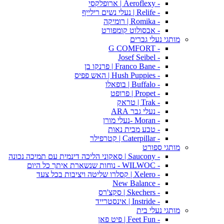
- Aeroflexy | ארופלקסי
- Relife | נעלי נשים רילייף
- Romika | רומיקה
- אבסולוט קומפורט
מותגי נעלי גברים
- G COMFORT
- Josef Seibel
- Franco Bane | פרנקו בן
- Hush Puppies | האש פפיס
- Buffalo | בופאלו
- Propet | פרופט
- Trak | טראק
- נעלי גבר ARA
- Moran -נעלי מורן
- טבע מבית נאות
- Caterpillar | קטרפילר
מותגי ספורט
- Saucony | סאקוני הליכה דינמית עם תמיכה נכונה
- WILWOC - נוחות שנשארת איתך כל היום
- Xelero | קסלרו שליטה ויציבות בכל צעד
- New Balance
- Skechers | סקצ'רס
- Instride | אינסטרייד
מותגי נעלי בית
- Feet Fun | פיט פאן