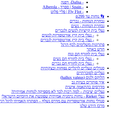
- Dafna- דפנה
- Spain | ספרד - Alberola
- Fly Flot | פליי פלוט
👣 נוחות עד ₪299
נבחרת הנוחות - גברים
נבחרת הנוחות - נשים
נעלי בית קייציות לנשים ולגברים
- נעלי בית קיץ אורטופדיות לנשים
- נעלי בית קיץ אורטופדיות לגברים
פתרונות משלימים לכף הרגל
חדש באתר
נעלי בית לחורף חם ונוח
- נעלי בית לחורף חם נשים
- נעלי בית לחורף חם גברים
סנדלים ונעליים לרגליים נפוחות ובצקתיות
נעליים לסוכרתיים
הלוקס ולגוס (hallux valgus)
איך פותרים בעיות גב
מדרסים בהתאמה אישית
נעליים יציבות – למה רכות לבד לא מספיקה לנוחות אמיתית?
נעלי Rieker - נוחות גרמנית אמיתית שפוגשת את היומיום הישראלי
סנדלי נוחות אורטופדיות עם מדרס נשלף – הפתרון האמיתי לרגל רגי
מרכז הידע שלנו