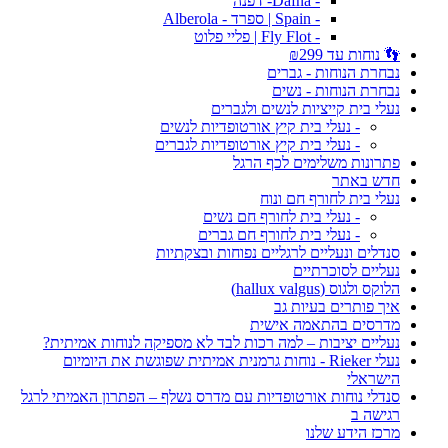
- Dafna- דפנה
- Spain | ספרד - Alberola
- Fly Flot | פליי פלוט
👣 נוחות עד ₪299
נבחרת הנוחות - גברים
נבחרת הנוחות - נשים
נעלי בית קייציות לנשים ולגברים
- נעלי בית קיץ אורטופדיות לנשים
- נעלי בית קיץ אורטופדיות לגברים
פתרונות משלימים לכף הרגל
חדש באתר
נעלי בית לחורף חם ונוח
- נעלי בית לחורף חם נשים
- נעלי בית לחורף חם גברים
סנדלים ונעליים לרגליים נפוחות ובצקתיות
נעליים לסוכרתיים
הלוקס ולגוס (hallux valgus)
איך פותרים בעיות גב
מדרסים בהתאמה אישית
נעליים יציבות – למה רכות לבד לא מספיקה לנוחות אמיתית?
נעלי Rieker - נוחות גרמנית אמיתית שפוגשת את היומיום
הישראלי
סנדלי נוחות אורטופדיות עם מדרס נשלף – הפתרון האמיתי לרגל
רגישה ב
מרכז הידע שלנו