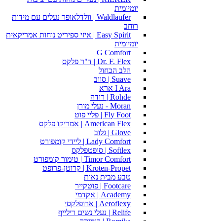
יומיומית
Waldlaufer | וולדלאופר נעלים עם מידות
רוחב
Easy Spirit | איזי ספיריט נוחות אמריקאית
יומיומית
G Comfort
Dr. F. Flex | ד"ר פלקס
הלב הכחול
Suave | סווב
I Ara ארא
Rohde | רודה
Moran - נעלי מורן
Fly Foot | פליי פוט
American Flex | אמריקו פלקס
Glove | גלוב
Lady Comfort | ליידי קומפורט
Softlex | סופטפלקס
Timor Comfort | טימור קומפורט
Kroten-Propet | קרוטן-פרופט
טבע מבית נאות
Footcare | פוטקייר
Academy | אקדמי
Aeroflexy | ארופלקסי
Relife | נעלי נשים רילייף