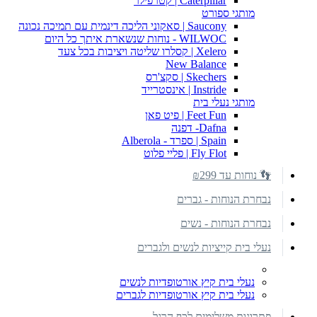
Caterpillar | קטרפילר
מותגי ספורט
Saucony | סאקוני הליכה דינמית עם תמיכה נכונה
WILWOC - נוחות שנשארת איתך כל היום
Xelero | קסלרו שליטה ויציבות בכל צעד
New Balance
Skechers | סקצ'רס
Instride | אינסטרייד
מותגי נעלי בית
Feet Fun | פיט פאן
Dafna- דפנה
Spain | ספרד - Alberola
Fly Flot | פליי פלוט
👣 נוחות עד ₪299
נבחרת הנוחות - גברים
נבחרת הנוחות - נשים
נעלי בית קייציות לנשים ולגברים
נעלי בית קיץ אורטופדיות לנשים
נעלי בית קיץ אורטופדיות לגברים
פתרונות משלימים לכף הרגל