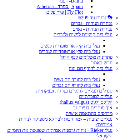
Dafna- דפנה
Spain | ספרד - Alberola
Fly Flot | פליי פלוט
👣 נוחות עד ₪299
נבחרת הנוחות - גברים
נבחרת הנוחות - נשים
נעלי בית קייציות לנשים ולגברים
נעלי בית קיץ אורטופדיות לנשים
נעלי בית קיץ אורטופדיות לגברים
פתרונות משלימים לכף הרגל
חדש באתר
נעלי בית לחורף חם ונוח
נעלי בית לחורף חם נשים
נעלי בית לחורף חם גברים
סנדלים ונעליים לרגליים נפוחות ובצקתיות
נעליים לסוכרתיים
הלוקס ולגוס (hallux valgus)
איך פותרים בעיות גב
מדרסים בהתאמה אישית
נעליים יציבות – למה רכות לבד לא מספיקה לנוחות
אמיתית?
נעלי Rieker - נוחות גרמנית אמיתית שפוגשת את היומיום
הישראלי