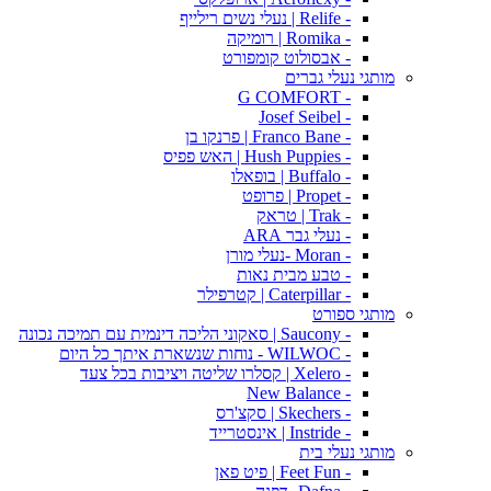
- Relife | נעלי נשים רילייף
- Romika | רומיקה
- אבסולוט קומפורט
מותגי נעלי גברים
- G COMFORT
- Josef Seibel
- Franco Bane | פרנקו בן
- Hush Puppies | האש פפיס
- Buffalo | בופאלו
- Propet | פרופט
- Trak | טראק
- נעלי גבר ARA
- Moran -נעלי מורן
- טבע מבית נאות
- Caterpillar | קטרפילר
מותגי ספורט
- Saucony | סאקוני הליכה דינמית עם תמיכה נכונה
- WILWOC - נוחות שנשארת איתך כל היום
- Xelero | קסלרו שליטה ויציבות בכל צעד
- New Balance
- Skechers | סקצ'רס
- Instride | אינסטרייד
מותגי נעלי בית
- Feet Fun | פיט פאן