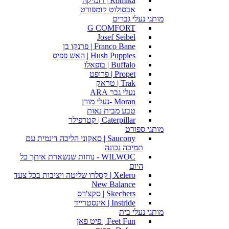
Romika | רומיקה
אבסולוט קומפורט
מותגי נעלי גברים
G COMFORT
Josef Seibel
Franco Bane | פרנקו בן
Hush Puppies | האש פפיס
Buffalo | בופאלו
Propet | פרופט
Trak | טראק
נעלי גבר ARA
Moran -נעלי מורן
טבע מבית נאות
Caterpillar | קטרפילר
מותגי ספורט
Saucony | סאקוני הליכה דינמית עם
תמיכה נכונה
WILWOC - נוחות שנשארת איתך כל
היום
Xelero | קסלרו שליטה ויציבות בכל צעד
New Balance
Skechers | סקצ'רס
Instride | אינסטרייד
מותגי נעלי בית
Feet Fun | פיט פאן