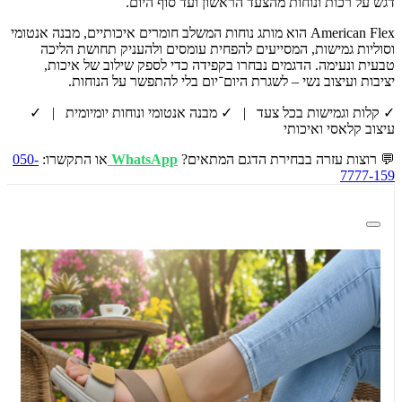
דגש על רכות ונוחות מהצעד הראשון ועד סוף היום.
American Flex הוא מותג נוחות המשלב חומרים איכותיים, מבנה אנטומי
וסוליות גמישות, המסייעים להפחית עומסים ולהעניק תחושת הליכה
טבעית ונעימה. הדגמים נבחרו בקפידה כדי לספק שילוב של איכות,
יציבות ועיצוב נשי – לשגרת היום־יום בלי להתפשר על הנוחות.
✓ קלות וגמישות בכל צעד | ✓ מבנה אנטומי ונוחות יומיומית | ✓
עיצוב קלאסי ואיכותי
💬 רוצות עזרה בבחירת הדגם המתאים?
WhatsApp
או התקשרו:
050-
7777-159