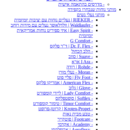
- מדרסים בהתאמה אישית
מותגי נוחות שנבחרו בקפידה
מותגי נעלי נשים
- RIEKER | נעליים נוחות עם יציבות יומיומית
- Waldlaufer | וולדלאופר נעלים עם מידות רוחב
- Easy Spirit | איזי ספיריט נוחות אמריקאית
יומיומית
- G Comfort
- Dr. F. Flex | ד"ר פלקס
- הלב הכחול
- Suave | סווב
- I Ara ארא
- Rohde | רודה
- Moran - נעלי מורן
- Fly Foot | פליי פוט
- American Flex | אמריקו פלקס
- Glove | גלוב
- Lady Comfort | ליידי קומפורט
- Softlex | סופטפלקס
- Timor Comfort | טימור קומפורט
- Kroten-Propet | קרוטן-פרופט
- טבע מבית נאות
- Footcare | פוטקייר
- Academy | אקדמי
- Aeroflexy | ארופלקסי