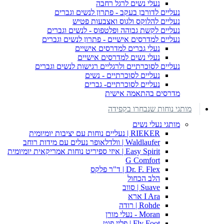
נעלי נשים לרגל רחבה
נעליים לדורבן בעקב - פתרון לנשים וגברים
נעליים להלוקס ולגוס ואצבעות פטיש
נעליים לקשת גבוהה ופלטפוס - לנשים וגברים
נעליים למדרסים אישיים - פתרון לנשים וגברים
נעלי גברים למדרסים אישיים
נעלי נשים למדרסים אישיים
נעליים לסוכרתיים ולרגליים רגישות לנשים וגברים
נעליים לסוכרתיים - נשים
נעליים לסוכרתיים- גברים
מדרסים בהתאמה אישית
מותגי נוחות שנבחרו בקפידה
מותגי נעלי נשים
RIEKER | נעליים נוחות עם יציבות יומיומית
Waldlaufer | וולדלאופר נעלים עם מידות רוחב
Easy Spirit | איזי ספיריט נוחות אמריקאית יומיומית
G Comfort
Dr. F. Flex | ד"ר פלקס
הלב הכחול
Suave | סווב
I Ara ארא
Rohde | רודה
Moran - נעלי מורן
Fly Foot | פליי פוט