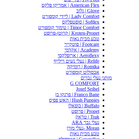
American Flex | אמריקו פלקס
Glove | גלוב
Lady Comfort | ליידי קומפורט
Softlex | סופטפלקס
Timor Comfort | טימור קומפורט
Kroten-Propet | קרוטן-פרופט
טבע מבית נאות
Footcare | פוטקייר
Academy | אקדמי
Aeroflexy | ארופלקסי
Relife | נעלי נשים רילייף
Romika | רומיקה
אבסולוט קומפורט
מותגי נעלי גברים
G COMFORT
Josef Seibel
Franco Bane | פרנקו בן
Hush Puppies | האש פפיס
Buffalo | בופאלו
Propet | פרופט
Trak | טראק
נעלי גבר ARA
Moran -נעלי מורן
טבע מבית נאות