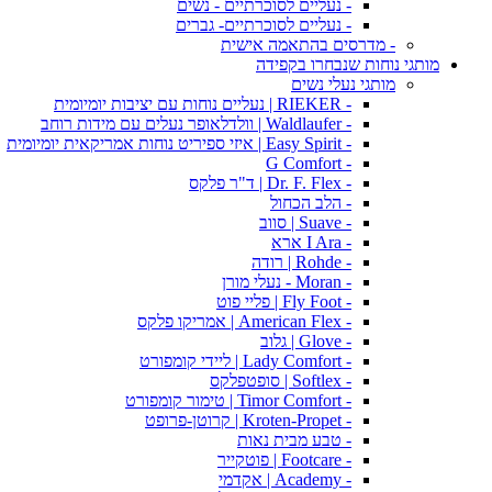
- נעליים לסוכרתיים - נשים
- נעליים לסוכרתיים- גברים
- מדרסים בהתאמה אישית
מותגי נוחות שנבחרו בקפידה
מותגי נעלי נשים
- RIEKER | נעליים נוחות עם יציבות יומיומית
- Waldlaufer | וולדלאופר נעלים עם מידות רוחב
- Easy Spirit | איזי ספיריט נוחות אמריקאית יומיומית
- G Comfort
- Dr. F. Flex | ד"ר פלקס
- הלב הכחול
- Suave | סווב
- I Ara ארא
- Rohde | רודה
- Moran - נעלי מורן
- Fly Foot | פליי פוט
- American Flex | אמריקו פלקס
- Glove | גלוב
- Lady Comfort | ליידי קומפורט
- Softlex | סופטפלקס
- Timor Comfort | טימור קומפורט
- Kroten-Propet | קרוטן-פרופט
- טבע מבית נאות
- Footcare | פוטקייר
- Academy | אקדמי