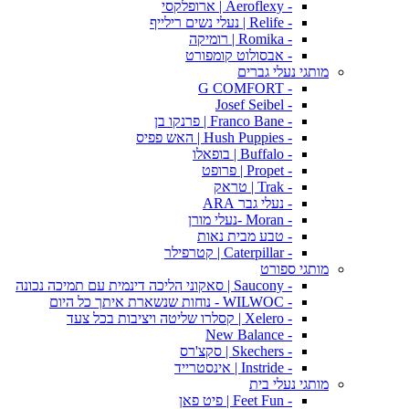
- Aeroflexy | ארופלקסי
- Relife | נעלי נשים רילייף
- Romika | רומיקה
- אבסולוט קומפורט
מותגי נעלי גברים
- G COMFORT
- Josef Seibel
- Franco Bane | פרנקו בן
- Hush Puppies | האש פפיס
- Buffalo | בופאלו
- Propet | פרופט
- Trak | טראק
- נעלי גבר ARA
- Moran -נעלי מורן
- טבע מבית נאות
- Caterpillar | קטרפילר
מותגי ספורט
- Saucony | סאקוני הליכה דינמית עם תמיכה נכונה
- WILWOC - נוחות שנשארת איתך כל היום
- Xelero | קסלרו שליטה ויציבות בכל צעד
- New Balance
- Skechers | סקצ'רס
- Instride | אינסטרייד
מותגי נעלי בית
- Feet Fun | פיט פאן