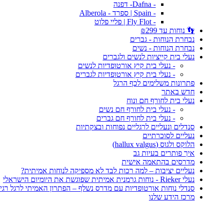
- Dafna- דפנה
- Spain | ספרד - Alberola
- Fly Flot | פליי פלוט
👣 נוחות עד ₪299
נבחרת הנוחות - גברים
נבחרת הנוחות - נשים
נעלי בית קייציות לנשים ולגברים
- נעלי בית קיץ אורטופדיות לנשים
- נעלי בית קיץ אורטופדיות לגברים
פתרונות משלימים לכף הרגל
חדש באתר
נעלי בית לחורף חם ונוח
- נעלי בית לחורף חם נשים
- נעלי בית לחורף חם גברים
סנדלים ונעליים לרגליים נפוחות ובצקתיות
נעליים לסוכרתיים
הלוקס ולגוס (hallux valgus)
איך פותרים בעיות גב
מדרסים בהתאמה אישית
נעליים יציבות – למה רכות לבד לא מספיקה לנוחות אמיתית?
נעלי Rieker - נוחות גרמנית אמיתית שפוגשת את היומיום הישראלי
סנדלי נוחות אורטופדיות עם מדרס נשלף – הפתרון האמיתי לרגל רגי
מרכז הידע שלנו