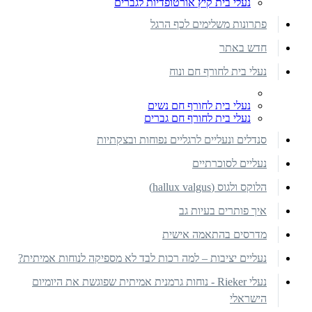
נעלי בית קיץ אורטופדיות לגברים
פתרונות משלימים לכף הרגל
חדש באתר
נעלי בית לחורף חם ונוח
נעלי בית לחורף חם נשים
נעלי בית לחורף חם גברים
סנדלים ונעליים לרגליים נפוחות ובצקתיות
נעליים לסוכרתיים
הלוקס ולגוס (hallux valgus)
איך פותרים בעיות גב
מדרסים בהתאמה אישית
נעליים יציבות – למה רכות לבד לא מספיקה לנוחות אמיתית?
נעלי Rieker - נוחות גרמנית אמיתית שפוגשת את היומיום
הישראלי