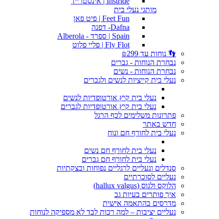
Instride | אינסטרייד
מותגי נעלי בית
Feet Fun | פיט פאן
Dafna- דפנה
Spain | ספרד - Alberola
Fly Flot | פליי פלוט
👣 נוחות עד ₪299
נבחרת הנוחות - גברים
נבחרת הנוחות - נשים
נעלי בית קייציות לנשים ולגברים
נעלי בית קיץ אורטופדיות לנשים
נעלי בית קיץ אורטופדיות לגברים
פתרונות משלימים לכף הרגל
חדש באתר
נעלי בית לחורף חם ונוח
נעלי בית לחורף חם נשים
נעלי בית לחורף חם גברים
סנדלים ונעליים לרגליים נפוחות ובצקתיות
נעליים לסוכרתיים
הלוקס ולגוס (hallux valgus)
איך פותרים בעיות גב
מדרסים בהתאמה אישית
נעליים יציבות – למה רכות לבד לא מספיקה לנוחות