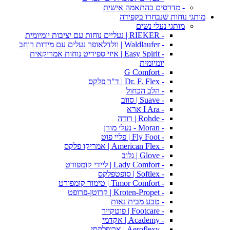
- מדרסים בהתאמה אישית
מותגי נוחות שנבחרו בקפידה
מותגי נעלי נשים
- RIEKER | נעליים נוחות עם יציבות יומיומית
- Waldlaufer | וולדלאופר נעלים עם מידות רוחב
- Easy Spirit | איזי ספיריט נוחות אמריקאית
יומיומית
- G Comfort
- Dr. F. Flex | ד"ר פלקס
- הלב הכחול
- Suave | סווב
- I Ara ארא
- Rohde | רודה
- Moran - נעלי מורן
- Fly Foot | פליי פוט
- American Flex | אמריקו פלקס
- Glove | גלוב
- Lady Comfort | ליידי קומפורט
- Softlex | סופטפלקס
- Timor Comfort | טימור קומפורט
- Kroten-Propet | קרוטן-פרופט
- טבע מבית נאות
- Footcare | פוטקייר
- Academy | אקדמי
- Aeroflexy | ארופלקסי