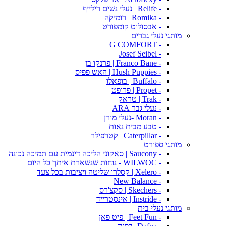
- Relife | נעלי נשים רילייף
- Romika | רומיקה
- אבסולוט קומפורט
מותגי נעלי גברים
- G COMFORT
- Josef Seibel
- Franco Bane | פרנקו בן
- Hush Puppies | האש פפיס
- Buffalo | בופאלו
- Propet | פרופט
- Trak | טראק
- נעלי גבר ARA
- Moran -נעלי מורן
- טבע מבית נאות
- Caterpillar | קטרפילר
מותגי ספורט
- Saucony | סאקוני הליכה דינמית עם תמיכה נכונה
- WILWOC - נוחות שנשארת איתך כל היום
- Xelero | קסלרו שליטה ויציבות בכל צעד
- New Balance
- Skechers | סקצ'רס
- Instride | אינסטרייד
מותגי נעלי בית
- Feet Fun | פיט פאן