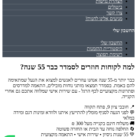
הצהרת נגישות
ביטולים
צרו קשר
מגיעים אלינו לחנות?
החשבון שלי
החשבון שלי
היסטוריית ההזמנות
רשימת תפוצה
למה לקוחות חוזרים לסמדר כבר 55 שנה?
כבר יותר מ-55 שנה אנחנו עוזרים לאנשים למצוא את הנעל שמתאימה
להם באמת. בסמדר תמצאו מותגי נוחות מובילים, התאמה למדרסים
ופתרונות מקצועיים לכף הרגל - עם שירות אישי שמלווה אתכם גם אחרי
הקנייה.
📍 חובבי ציון 9, פתח תקווה
💬 לפני הגעה לסניף מומלץ להתייעץ איתנו ולוודא זמינות דגם ומידה
במלאי
🚚 משלוח חינם בקנייה מעל 300 ₪
🔄 החלפה נוחה עד הבית או החזרה פשוטה
💚 55 שנות ניסיון • שירות אישי • התאמה מקצועית