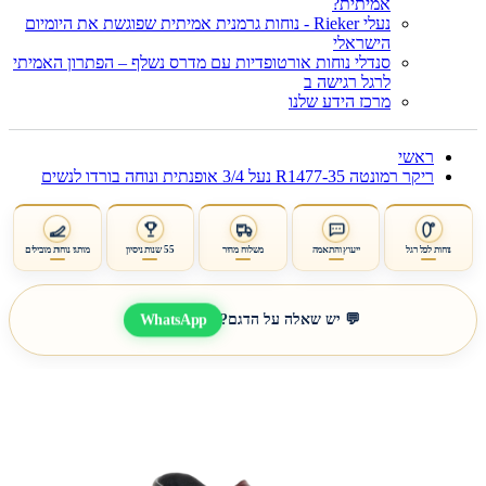
אמיתית?
נעלי Rieker - נוחות גרמנית אמיתית שפוגשת את היומיום
הישראלי
סנדלי נוחות אורטופדיות עם מדרס נשלף – הפתרון האמיתי
לרגל רגישה ב
מרכז הידע שלנו
ראשי
ריקר רמונטה R1477-35 נעל 3/4 אופנתית ונוחה בורדו לנשים
נוחות לכל רגל
ייעוץ והתאמה
משלוח מהיר
55 שנות ניסיון
מותגי נוחות מובילים
WhatsApp
💬 יש שאלה על הדגם?