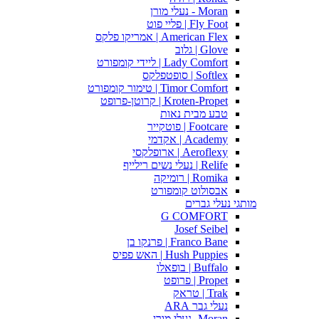
Moran - נעלי מורן
Fly Foot | פליי פוט
American Flex | אמריקו פלקס
Glove | גלוב
Lady Comfort | ליידי קומפורט
Softlex | סופטפלקס
Timor Comfort | טימור קומפורט
Kroten-Propet | קרוטן-פרופט
טבע מבית נאות
Footcare | פוטקייר
Academy | אקדמי
Aeroflexy | ארופלקסי
Relife | נעלי נשים רילייף
Romika | רומיקה
אבסולוט קומפורט
מותגי נעלי גברים
G COMFORT
Josef Seibel
Franco Bane | פרנקו בן
Hush Puppies | האש פפיס
Buffalo | בופאלו
Propet | פרופט
Trak | טראק
נעלי גבר ARA
Moran -נעלי מורן