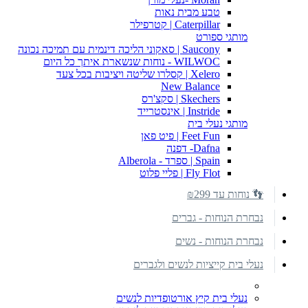
טבע מבית נאות
Caterpillar | קטרפילר
מותגי ספורט
Saucony | סאקוני הליכה דינמית עם תמיכה נכונה
WILWOC - נוחות שנשארת איתך כל היום
Xelero | קסלרו שליטה ויציבות בכל צעד
New Balance
Skechers | סקצ'רס
Instride | אינסטרייד
מותגי נעלי בית
Feet Fun | פיט פאן
Dafna- דפנה
Spain | ספרד - Alberola
Fly Flot | פליי פלוט
👣 נוחות עד ₪299
נבחרת הנוחות - גברים
נבחרת הנוחות - נשים
נעלי בית קייציות לנשים ולגברים
נעלי בית קיץ אורטופדיות לנשים