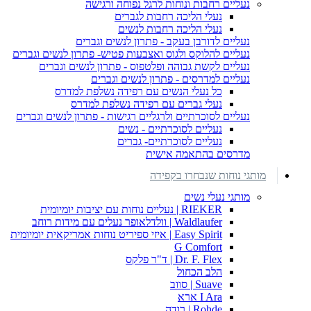
נעליים רחבות ונוחות לרגל נפוחה ורגישה
נעלי הליכה רחבות לגברים
נעלי הליכה רחבות לנשים
נעליים לדורבן בעקב - פתרון לנשים וגברים
נעליים להלוקס ולגוס ואצבעות פטיש- פתרון לנשים וגברים
נעליים לקשת גבוהה ופלטפוס - פתרון לנשים וגברים
נעליים למדרסים - פתרון לנשים וגברים
כל נעלי הנשים עם רפידה נשלפת למדרס
נעלי גברים עם רפידה נשלפת למדרס
נעליים לסוכרתיים ולרגליים רגישות - פתרון לנשים וגברים
נעליים לסוכרתיים - נשים
נעליים לסוכרתיים- גברים
מדרסים בהתאמה אישית
מותגי נוחות שנבחרו בקפידה
מותגי נעלי נשים
RIEKER | נעליים נוחות עם יציבות יומיומית
Waldlaufer | וולדלאופר נעלים עם מידות רוחב
Easy Spirit | איזי ספיריט נוחות אמריקאית יומיומית
G Comfort
Dr. F. Flex | ד"ר פלקס
הלב הכחול
Suave | סווב
I Ara ארא
Rohde | רודה