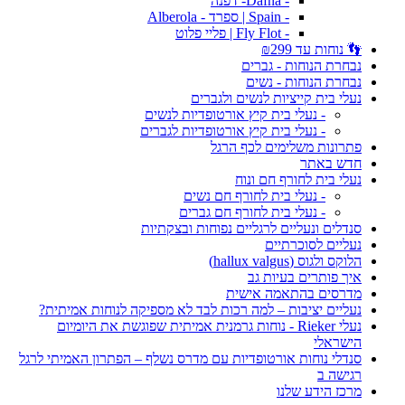
- Dafna- דפנה
- Spain | ספרד - Alberola
- Fly Flot | פליי פלוט
👣 נוחות עד ₪299
נבחרת הנוחות - גברים
נבחרת הנוחות - נשים
נעלי בית קייציות לנשים ולגברים
- נעלי בית קיץ אורטופדיות לנשים
- נעלי בית קיץ אורטופדיות לגברים
פתרונות משלימים לכף הרגל
חדש באתר
נעלי בית לחורף חם ונוח
- נעלי בית לחורף חם נשים
- נעלי בית לחורף חם גברים
סנדלים ונעליים לרגליים נפוחות ובצקתיות
נעליים לסוכרתיים
הלוקס ולגוס (hallux valgus)
איך פותרים בעיות גב
מדרסים בהתאמה אישית
נעליים יציבות – למה רכות לבד לא מספיקה לנוחות אמיתית?
נעלי Rieker - נוחות גרמנית אמיתית שפוגשת את היומיום
הישראלי
סנדלי נוחות אורטופדיות עם מדרס נשלף – הפתרון האמיתי לרגל
רגישה ב
מרכז הידע שלנו