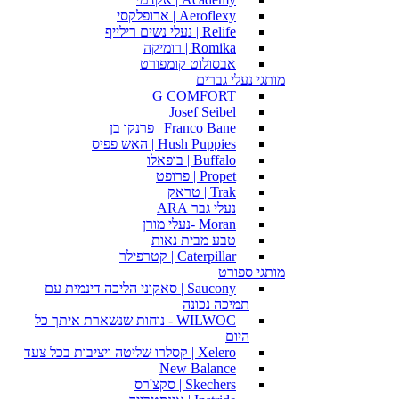
Aeroflexy | ארופלקסי
Relife | נעלי נשים רילייף
Romika | רומיקה
אבסולוט קומפורט
מותגי נעלי גברים
G COMFORT
Josef Seibel
Franco Bane | פרנקו בן
Hush Puppies | האש פפיס
Buffalo | בופאלו
Propet | פרופט
Trak | טראק
נעלי גבר ARA
Moran -נעלי מורן
טבע מבית נאות
Caterpillar | קטרפילר
מותגי ספורט
Saucony | סאקוני הליכה דינמית עם
תמיכה נכונה
WILWOC - נוחות שנשארת איתך כל
היום
Xelero | קסלרו שליטה ויציבות בכל צעד
New Balance
Skechers | סקצ'רס