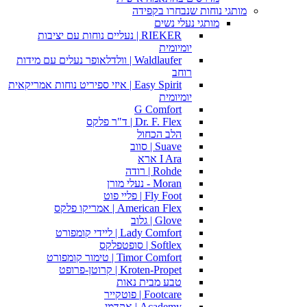
מותגי נוחות שנבחרו בקפידה
מותגי נעלי נשים
RIEKER | נעליים נוחות עם יציבות
יומיומית
Waldlaufer | וולדלאופר נעלים עם מידות
רוחב
Easy Spirit | איזי ספיריט נוחות אמריקאית
יומיומית
G Comfort
Dr. F. Flex | ד"ר פלקס
הלב הכחול
Suave | סווב
I Ara ארא
Rohde | רודה
Moran - נעלי מורן
Fly Foot | פליי פוט
American Flex | אמריקו פלקס
Glove | גלוב
Lady Comfort | ליידי קומפורט
Softlex | סופטפלקס
Timor Comfort | טימור קומפורט
Kroten-Propet | קרוטן-פרופט
טבע מבית נאות
Footcare | פוטקייר
Academy | אקדמי