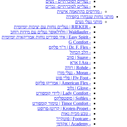
- נעליים לסוכרתיים - נשים
- נעליים לסוכרתיים- גברים
- מדרסים בהתאמה אישית
מותגי נוחות שנבחרו בקפידה
מותגי נעלי נשים
- RIEKER | נעליים נוחות עם יציבות יומיומית
- Waldlaufer | וולדלאופר נעלים עם מידות רוחב
- Easy Spirit | איזי ספיריט נוחות אמריקאית יומיומית
- G Comfort
- Dr. F. Flex | ד"ר פלקס
- הלב הכחול
- Suave | סווב
- I Ara ארא
- Rohde | רודה
- Moran - נעלי מורן
- Fly Foot | פליי פוט
- American Flex | אמריקו פלקס
- Glove | גלוב
- Lady Comfort | ליידי קומפורט
- Softlex | סופטפלקס
- Timor Comfort | טימור קומפורט
- Kroten-Propet | קרוטן-פרופט
- טבע מבית נאות
- Footcare | פוטקייר
- Academy | אקדמי