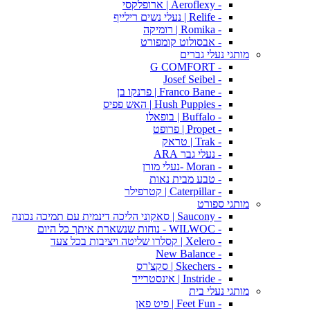
- Aeroflexy | ארופלקסי
- Relife | נעלי נשים רילייף
- Romika | רומיקה
- אבסולוט קומפורט
מותגי נעלי גברים
- G COMFORT
- Josef Seibel
- Franco Bane | פרנקו בן
- Hush Puppies | האש פפיס
- Buffalo | בופאלו
- Propet | פרופט
- Trak | טראק
- נעלי גבר ARA
- Moran -נעלי מורן
- טבע מבית נאות
- Caterpillar | קטרפילר
מותגי ספורט
- Saucony | סאקוני הליכה דינמית עם תמיכה נכונה
- WILWOC - נוחות שנשארת איתך כל היום
- Xelero | קסלרו שליטה ויציבות בכל צעד
- New Balance
- Skechers | סקצ'רס
- Instride | אינסטרייד
מותגי נעלי בית
- Feet Fun | פיט פאן