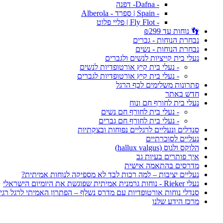
- Dafna- דפנה
- Spain | ספרד - Alberola
- Fly Flot | פליי פלוט
👣 נוחות עד ₪299
נבחרת הנוחות - גברים
נבחרת הנוחות - נשים
נעלי בית קייציות לנשים ולגברים
- נעלי בית קיץ אורטופדיות לנשים
- נעלי בית קיץ אורטופדיות לגברים
פתרונות משלימים לכף הרגל
חדש באתר
נעלי בית לחורף חם ונוח
- נעלי בית לחורף חם נשים
- נעלי בית לחורף חם גברים
סנדלים ונעליים לרגליים נפוחות ובצקתיות
נעליים לסוכרתיים
הלוקס ולגוס (hallux valgus)
איך פותרים בעיות גב
מדרסים בהתאמה אישית
נעליים יציבות – למה רכות לבד לא מספיקה לנוחות אמיתית?
נעלי Rieker - נוחות גרמנית אמיתית שפוגשת את היומיום הישראלי
סנדלי נוחות אורטופדיות עם מדרס נשלף – הפתרון האמיתי לרגל רגי
מרכז הידע שלנו